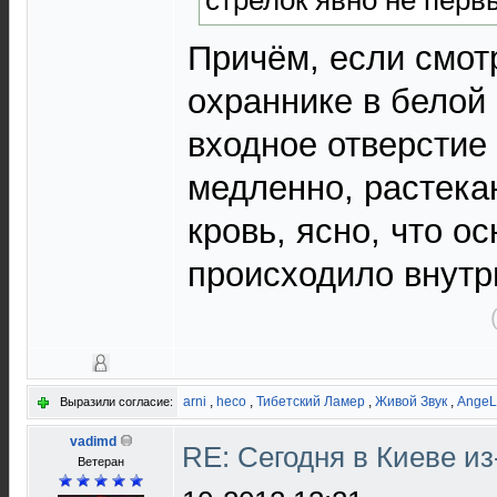
Причём, если смот
охраннике в белой
входное отверстие 
медленно, растека
кровь, ясно, что о
происходило внутри
arni
,
heco
,
Тибетский Ламер
,
Живой Звук
,
AngeL
Выразили согласие:
vadimd
RE: Сегодня в Киеве и
Ветеран