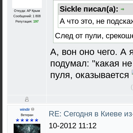
Sickle писал(а):
Откуда: АР Крым
Сообщений: 1 808
А что это, не подск
Репутация:
197
След от пули, срекош
А, вон оно чего. А
подумал: "какая не
пуля, оказывается
windir
RE: Сегодня в Киеве и
Ветеран
10-2012 11:12