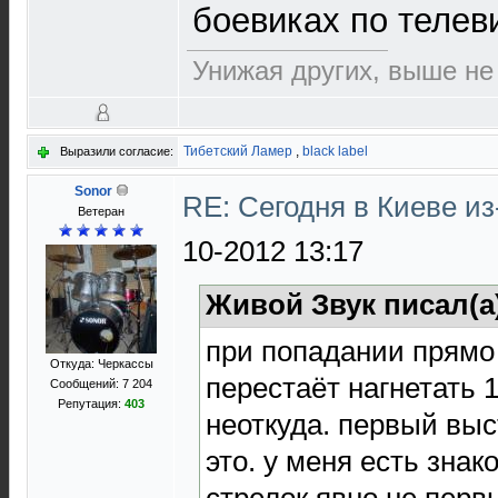
боевиках по телев
Унижая других, выше не
Тибетский Ламер
,
black label
Выразили согласие:
Sonor
RE: Сегодня в Киеве и
Ветеран
10-2012 13:17
Живой Звук писал(а
при попадании прямо 
Откуда: Черкассы
перестаёт нагнетать 
Сообщений: 7 204
Репутация:
403
неоткуда. первый выс
это. у меня есть знак
стрелок явно не перв