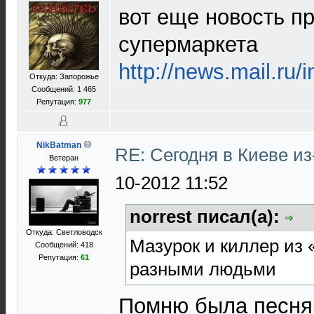
вот еще новость п
супермаркета
http://news.mail.ru/
Откуда: Запорожье
Сообщений: 1 465
Репутация:
977
NikBatman
RE: Сегодня в Киеве и
Ветеран
10-2012 11:52
norrest писал(а):
Откуда: Светловодск
Мазурок и киллер из 
Сообщений: 418
Репутация:
61
разными людьми
Помню была песня 