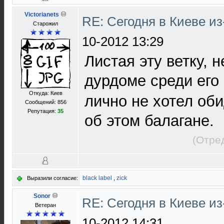
Victorianets
RE: Сегодня в Киеве и
Старожил
10-2012 13:29
Листая эту ветку, 
дурдоме среди его 
Откуда: Киев
лично не хотел оби
Сообщений: 856
Репутация:
35
об этом балагане.
(Отре
black label
,
zick
Выразили согласие:
Sonor
RE: Сегодня в Киеве и
Ветеран
10-2012 14:31