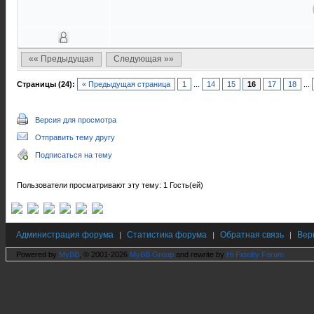
«« Предыдущая
Следующая »»
Страницы (24):
« Предыдущая страница
1
...
14
15
16
17
18
...
Версия для просмотра
Отправить тему другу
Подписаться на тему
Пользователи просматривают эту тему: 1 Гость(ей)
Администрация форума
Статистика форума
Обратная связь
Вер
|
|
|
Powered by
MyBB
, © 2001-2026
MyBB Group
and rewrite by
Hi Fidelity Forum