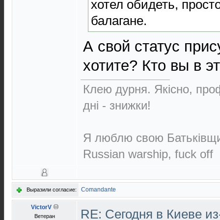
хотел обидеть, прост
балагане.
А свой статус при
хотите? Кто вы в 
Клею дурня. Якісно, проф
дні - знижки!
Я люблю свою Батьківщин
Russian warship, fuck off
Comandante
Выразили согласие:
VictorV
RE: Сегодня в Киеве и
Ветеран