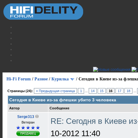
Hi-Fi Forum
/
Разное
/
Курилка
/
Сегодня в Киеве из-за флешк
Страницы (24):
« Предыдущая страница
1
...
14
15
16
17
18
...
Сегодня в Киеве из-за флешки убито 3 человека
Автор
Сообщение
Serge313
RE: Сегодня в Киеве и
Ветеран
10-2012 11:40