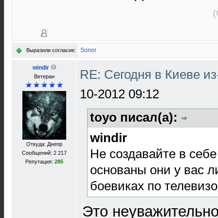
(
Sonor
Выразили согласие:
windir
RE: Сегодня в Киеве и
Ветеран
10-2012 09:12
toyo писал(а):
windir
Откуда: Днепр
Не создавайте в себе
Сообщений: 2 217
Репутация:
285
основаны они у вас 
боевиках по телевизо
Это неуважительно