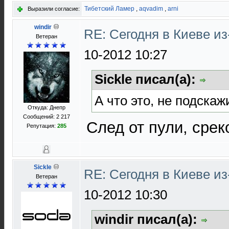
Тибетский Ламер
,
aqvadim
,
arni
Выразили согласие:
windir
RE: Сегодня в Киеве и
Ветеран
10-2012 10:27
Sickle писал(а):
А что это, не подскаж
Откуда: Днепр
Сообщений: 2 217
След от пули, сре
Репутация:
285
Sickle
RE: Сегодня в Киеве и
Ветеран
10-2012 10:30
windir писал(а):