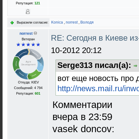
Репутация:
121
Konica
,
norrest
,
Володя
Выразили согласие:
norrest
RE: Сегодня в Киеве и
Ветеран
10-2012 20:12
Serge313 писал(а):
вот еще новость про 
Откуда: KIEV
http://news.mail.ru/inw
Сообщений: 4 794
Репутация:
601
Комментарии
вчера в 23:59
vasek doncov: