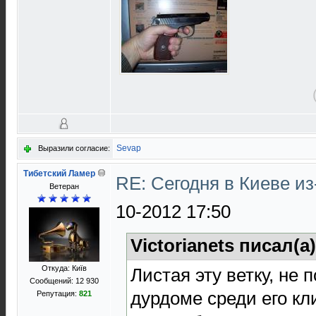
Sevap
Выразили согласие:
Тибетский Ламер
RE: Сегодня в Киеве и
Ветеран
10-2012 17:50
Victorianets писал(а
Откуда: Київ
Листая эту ветку, не 
Сообщений: 12 930
дурдоме среди его кли
Репутация:
821