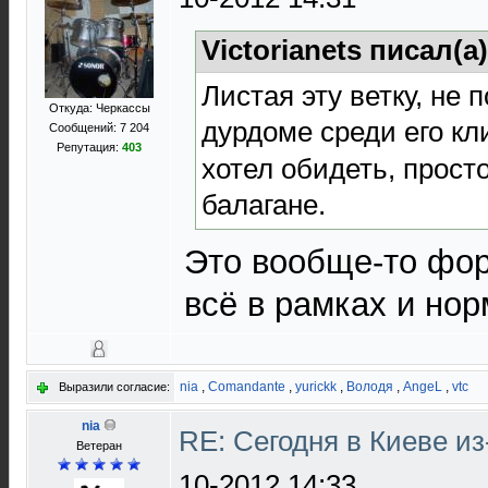
Victorianets писал(а
Листая эту ветку, не 
Откуда: Черкассы
дурдоме среди его кли
Сообщений: 7 204
Репутация:
403
хотел обидеть, прост
балагане.
Это вообще-то фор
всё в рамках и нор
nia
,
Comandante
,
yurickk
,
Володя
,
AngeL
,
vtc
Выразили согласие:
nia
RE: Сегодня в Киеве и
Ветеран
10-2012 14:33