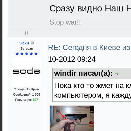
Сразу видно Наш 
Stop war!!
Sickle
RE: Сегодня в Киеве и
Ветеран
10-2012 09:24
windir писал(а):
Пока кто то жмет на к
Откуда: АР Крым
компьютером, я кажду
Сообщений: 1 808
Репутация:
197