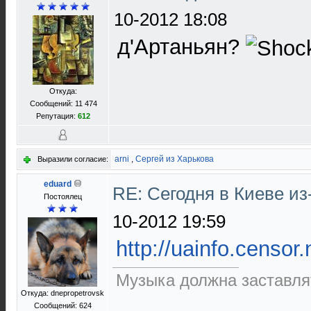
10-2012 18:08
д'Артаньян?
Откуда:
Сообщений: 11 474
Репутация:
612
arni
,
Сергей из Харькова
Выразили согласие:
eduard
RE: Сегодня в Киеве и
Постоялец
10-2012 19:59
http://uainfo.censor
Музыка должна заставлят
Откуда: dnepropetrovsk
Сообщений: 624