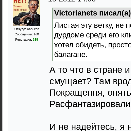
Victorianets писал(а
Листая эту ветку, не 
Откуда: Харьков
дурдоме среди его кли
Сообщений: 160
Репутация:
318
хотел обидеть, прост
балагане.
А то что в стране 
смущает? Там врод
Покращення, опять 
Расфантазировалис
И не надейтесь, я 