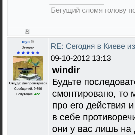
Бегущий сломя голову п
toyo
RE: Сегодня в Киеве и
Ветеран
09-10-2012 13:13
windir
Будьте последоват
Откуда: Днепропетровск
Сообщений: 9 696
смонтировано, то 
Репутация:
422
про его действия 
в себе противореч
они у вас лишь на