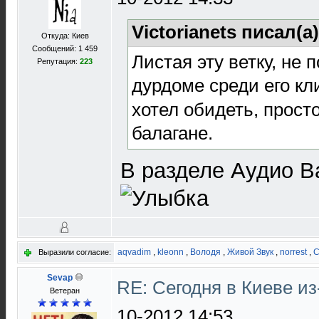
Victorianets писал(а
Откуда: Киев
Сообщений: 1 459
Листая эту ветку, не 
Репутация:
223
дурдоме среди его кли
хотел обидеть, прост
балагане.
В разделе Аудио В
aqvadim
,
kleonn
,
Володя
,
Живой Звук
,
norrest
,
C
Выразили согласие:
Sevap
RE: Сегодня в Киеве и
Ветеран
10-2012 14:53