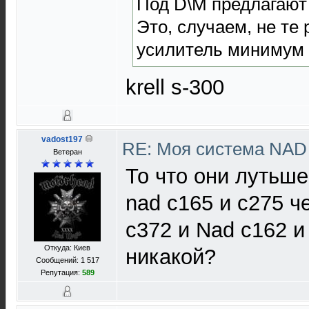
Под D\M предлагают 
Это, случаем, не те 
усилитель минимум
krell s-300
vadost197
RE: Моя система NA
Ветеран
То что они лутьше
nad c165 и c275 ч
c372 и Nad c162 и
Откуда: Киев
никакой?
Сообщений: 1 517
Репутация:
589