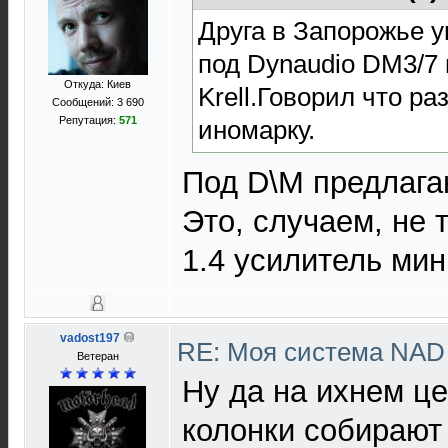
Друга в Запорожье 
под Dynaudio DM3/7 
Откуда: Киев
Krell.Говорил что ра
Сообщений: 3 690
Репутация:
571
иномарку.
Под D\M предлагаю
Это, случаем, не 
1.4 усилитель ми
vadost197
RE: Моя система NA
Ветеран
Ну да на ихнем ц
колонки собирают