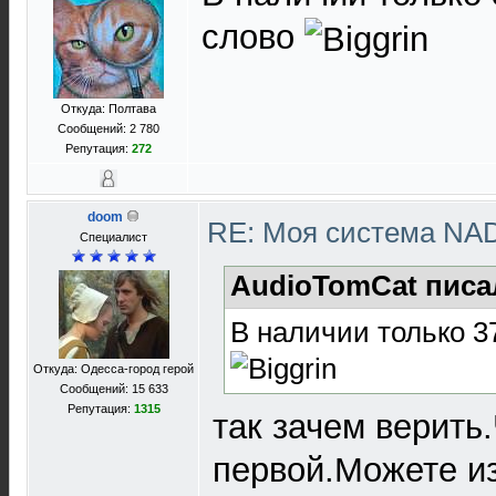
слово
Откуда: Полтава
Сообщений: 2 780
Репутация:
272
doom
RE: Моя система NA
Специалист
AudioTomCat писа
В наличии только 3
Откуда: Одесса-город герой
Сообщений: 15 633
Репутация:
1315
так зачем верить
первой.Можете из