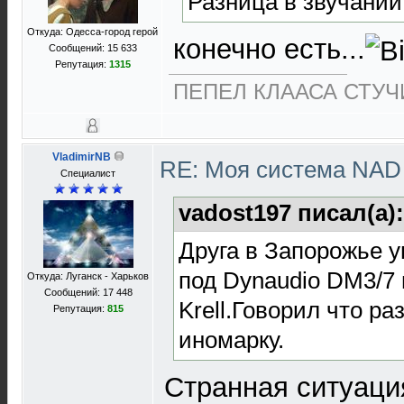
Разница в звучании
Откуда: Одесса-город герой
конечно есть...
Сообщений: 15 633
Репутация:
1315
ПЕПЕЛ КЛААСА СТУЧИ
VladimirNB
RE: Моя система NA
Специалист
vadost197 писал(а)
Друга в Запорожье 
под Dynaudio DM3/7 
Откуда: Луганск - Харьков
Сообщений: 17 448
Krell.Говорил что ра
Репутация:
815
иномарку.
Странная ситуация