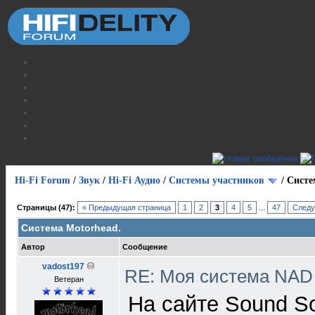
Hi-Fi Forum
/
Звук
/
Hi-Fi Аудио
/
Системы участников
/
Cисте
Страницы (47):
« Предыдущая страница
1
2
3
4
5
...
47
Следу
Cистема Motorhead.
Автор
Сообщение
vadost197
RE: Моя система NA
Ветеран
На сайте Sound S