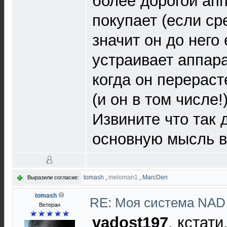
более дорогой апп
покупает (если ср
значит он до него
устраивает аппара
когда он перерасте
(и он в том числе!
Извините что так 
основную мысль в
tomash
,
meloman1
,
MarcDen
Выразили согласие:
tomash
RE: Моя система NA
Ветеран
vadost197
, кстат