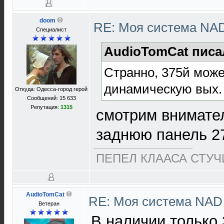
doom
RE: Моя система NA
Специалист
AudioTomCat писа
Странно, 375й може
динамическую вых.
Откуда: Одесса-город герой
Сообщений: 15 633
Репутация:
1315
смотрим внимател
заднюю панель 27
ПЕПЕЛ КЛААСА СТУЧИ
AudioTomCat
RE: Моя система NA
Ветеран
В наличии только 