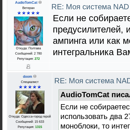
AudioTomCat
RE: Моя система NA
Ветеран
Если не собираете
предусилителей, и
ампинга или как м
Откуда: Полтава
интегральника Ва
Сообщений: 2 780
Репутация:
272
doom
RE: Моя система NA
Специалист
AudioTomCat писа
Если не собираетес
использовать два 2
Откуда: Одесса-город герой
Сообщений: 15 633
моноблоки, то инте
Репутация:
1315