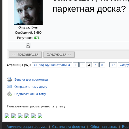
паркетная доска?
Откуда: Киев
Сообщений: 3 690
Репутация:
571
«« Предыдущая
Следующая »»
Страницы (47):
« Предыдущая страница
1
2
3
4
5
...
47
Следу
Версия для просмотра
Отправить тему другу
Подписаться на тему
Пользователи просматривают эту тему:
Администрация форума
Статистика форума
Обратная связь
Вер
|
|
|