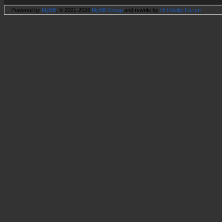
Powered by
MyBB
, © 2001-2026
MyBB Group
and rewrite by
Hi Fidelity Forum