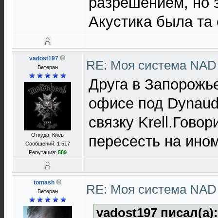
разрешением, но з
Акустика была та 
vadost197
RE: Моя система NA
Ветеран
Друга в Запорожь
офисе под Dynaud
связку Krell.Говор
Откуда: Киев
пересесть на ином
Сообщений: 1 517
Репутация:
589
tomash
RE: Моя система NA
Ветеран
vadost197 писал(а)