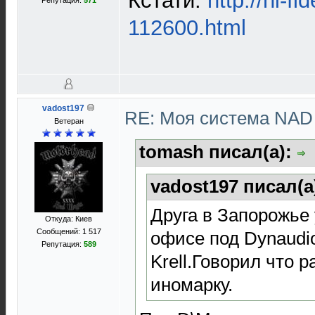
Кстати:
http://hi-f
Репутация:
571
112600.html
vadost197
RE: Моя система NA
Ветеран
tomash писал(а):
vadost197 писал(а
Друга в Запорожье
Откуда: Киев
Сообщений: 1 517
офисе под Dynaudi
Репутация:
589
Krell.Говорил что 
иномарку.