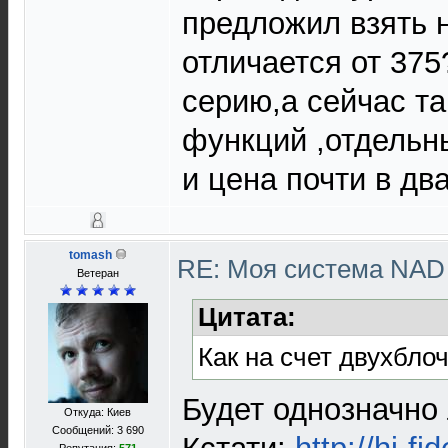
предложил взять 
отличается от 37
серию,а сейчас та
функций ,отдельны
и цена почти в два
tomash
RE: Моя система NA
Ветеран
Цитата:
Как на счет двухбло
Будет однозначно
Откуда: Киев
Сообщений: 3 690