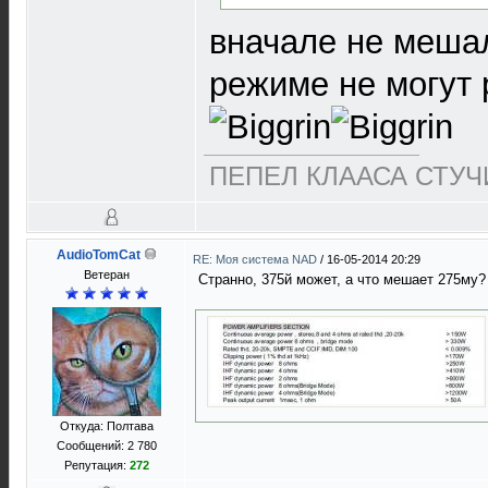
вначале не мешал
режиме не могут р
ПЕПЕЛ КЛААСА СТУЧИ
AudioTomCat
RE: Моя система NAD
/
16-05-2014 20:29
Ветеран
Странно, 375й может, а что мешает 275му
Откуда: Полтава
Сообщений: 2 780
Репутация:
272