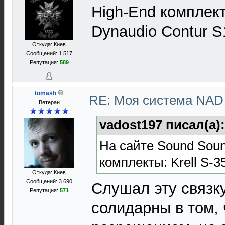
High-End комплекты
Dynaudio Contur S
Откуда: Киев
Сообщений: 1 517
Репутация:
589
tomash
RE: Моя система NA
Ветеран
vadost197 писал(а)
На сайте Sound Sou
комплекты: Krell S-3
Откуда: Киев
Сообщений: 3 690
Слушал эту связку
Репутация:
571
солидарны в том, 