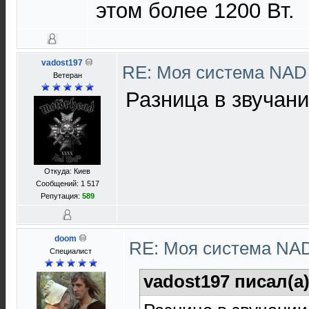
этом более 1200 Вт.
vadost197
RE: Моя система NA
Ветеран
Разница в звучан
Откуда: Киев
Сообщений: 1 517
Репутация:
589
doom
RE: Моя система NA
Специалист
vadost197 писал(а