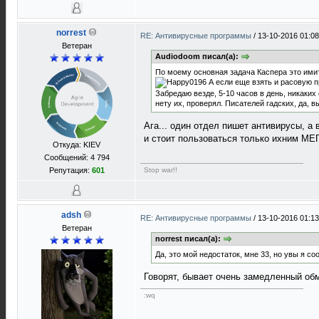
norrest
RE: Антивирусные программы
/
13-10-2016 01:08
Ветеран
Audiodoom писал(а):
По моему основная задача Каспера это имита
А если еще взять и расовую п
Забредаю везде, 5-10 часов в день, никаких
нету их, проверял. Писателей гадских, да, 
Ага... один отдел пишет антивирусы, а 
и стоит пользоваться только ихним МЕ
Откуда: KIEV
Сообщений: 4 794
Stop war!!
Репутация:
601
adsh
RE: Антивирусные программы
/
13-10-2016 01:13
Ветеран
norrest писал(а):
Да, это мой недостаток, мне 33, но увы я с
Говорят, бывает очень замедленный о
:wq