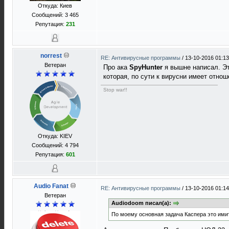
Откуда: Киев
Сообщений: 3 465
Репутация:
231
norrest
RE: Антивирусные программы
/
13-10-2016 01:13
Ветеран
Про ака
SpyHunter
я вышне написал. Эт
которая, по сути к вирусни имеет отноше
Stop war!!
Откуда: KIEV
Сообщений: 4 794
Репутация:
601
Audio Fanat
RE: Антивирусные программы
/
13-10-2016 01:14
Ветеран
Audiodoom писал(а):
По моему основная задача Каспера это имита