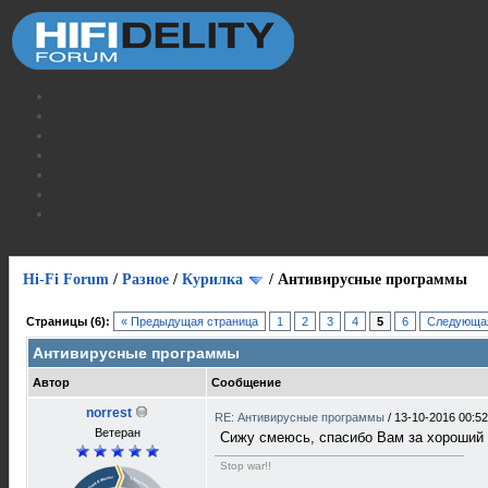
Hi-Fi Forum
/
Разное
/
Курилка
/
Антивирусные программы
Страницы (6):
« Предыдущая страница
1
2
3
4
5
6
Следующая
Антивирусные программы
Автор
Сообщение
norrest
RE: Антивирусные программы
/
13-10-2016 00:52
Ветеран
Сижу смеюсь, спасибо Вам за хороший
Stop war!!