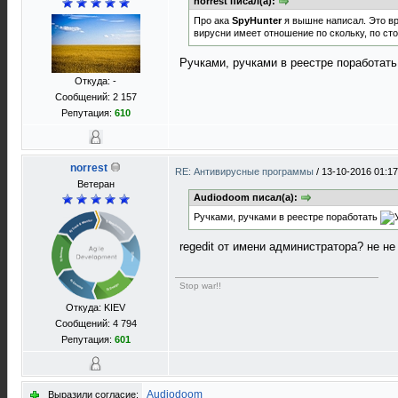
norrest писал(а):
Про ака
SpyHunter
я вышне написал. Это вре
вирусни имеет отношение по скольку, по стол
Ручками, ручками в реестре поработат
Откуда: -
Сообщений: 2 157
Репутация:
610
norrest
RE: Антивирусные программы
/
13-10-2016 01:17
Ветеран
Audiodoom писал(а):
Ручками, ручками в реестре поработать
regedit от имени администратора? не 
Stop war!!
Откуда: KIEV
Сообщений: 4 794
Репутация:
601
Audiodoom
Выразили согласие: