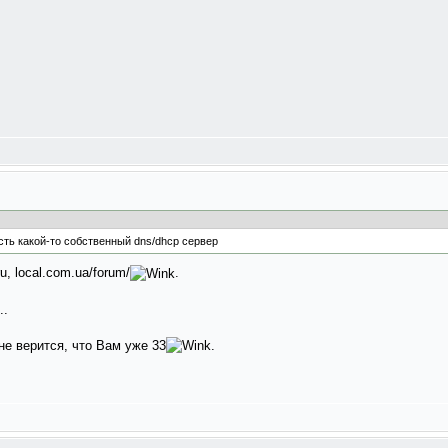
ть какой-то собственный dns/dhcp сервер
u, local.com.ua/forum/
.
..
 не верится, что Вам уже 33
.