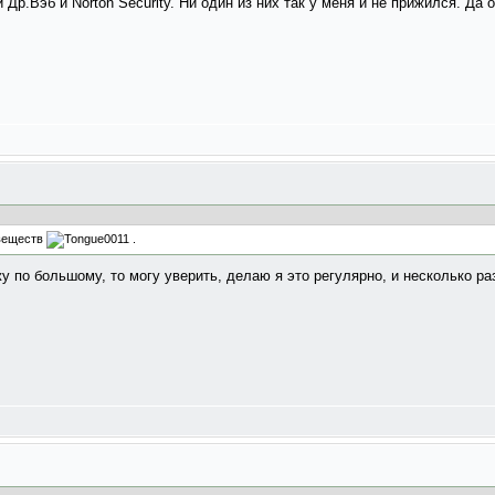
Др.Вэб и Norton Security. Ни один из них так у меня и не прижился. Да о
 веществ
.
ожу по большому, то могу уверить, делаю я это регулярно, и несколько ра