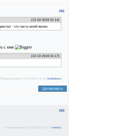
#92
(13-10-2016 01:14)
Кристал - это часть моей жизни.
но с кем
(13-10-2016 01:17)
(Отредактировал 13-10-2016 в 01:20
Audiodoom
.)
Цитировать
#93
(Отредактировал 13-10-2016 в 01:23
norrest
.)