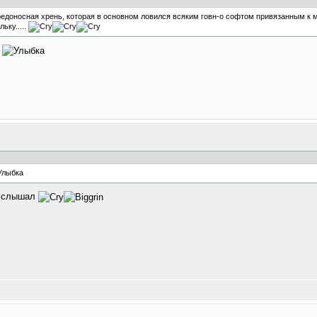
доносная хрень, которая в основном ловился всяким говн-о софтом привязанным к маил
ьку.....
ь
не слышал