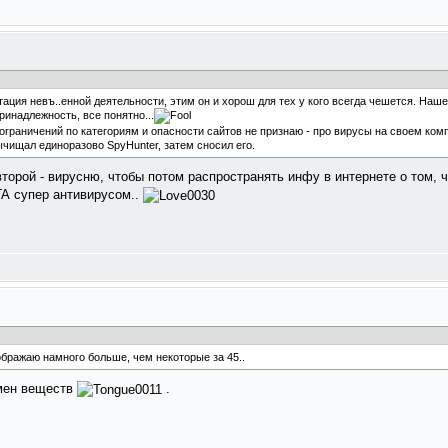
ция невъ..енной деятельности, этим он и хорош для тех у кого всегда чешется. Нашел
ринадлежность, все понятно...
 ограничений по категориям и опасности сайтов не признаю - про вирусы на своем ком
вычищал единоразово SpyHunter, затем сносил его.
второй - вирусню, чтобы потом распространять инфу в интернете о том, 
ГА супер антивирусом..
оображаю намного больше, чем некоторые за 45..
бмен веществ
.