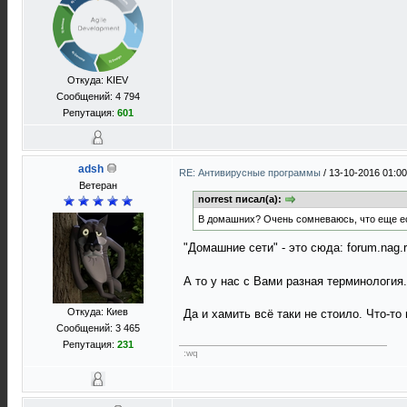
Откуда: KIEV
Сообщений: 4 794
Репутация:
601
adsh
RE: Антивирусные программы
/
13-10-2016 01:00
Ветеран
norrest писал(а):
В домашних? Очень сомневаюсь, что еще ес
"Домашние сети" - это сюда: forum.nag.r
А то у нас с Вами разная терминология.
Откуда: Киев
Да и хамить всё таки не стоило. Что-то
Сообщений: 3 465
Репутация:
231
:wq