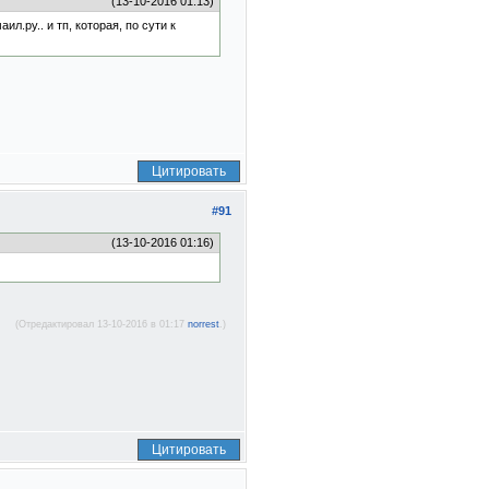
(13-10-2016 01:13)
.ру.. и тп, которая, по сути к
Цитировать
#91
(13-10-2016 01:16)
(Отредактировал 13-10-2016 в 01:17
norrest
.)
Цитировать