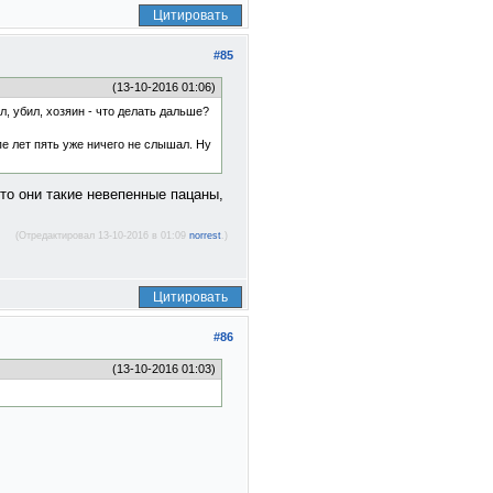
Цитировать
#85
(13-10-2016 01:06)
, убил, хозяин - что делать дальше?
пе лет пять уже ничего не слышал. Ну
что они такие невепенные пацаны,
(Отредактировал 13-10-2016 в 01:09
norrest
.)
Цитировать
#86
(13-10-2016 01:03)