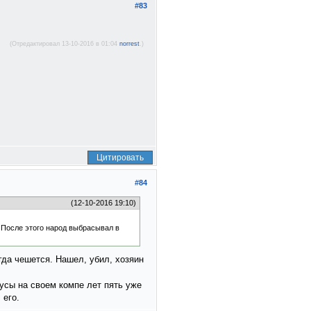
#83
(Отредактировал 13-10-2016 в 01:04
norrest
.)
Цитировать
#84
(12-10-2016 19:10)
и. После этого народ выбрасывал в
гда чешется. Нашел, убил, хозяин
русы на своем компе лет пять уже
 его.