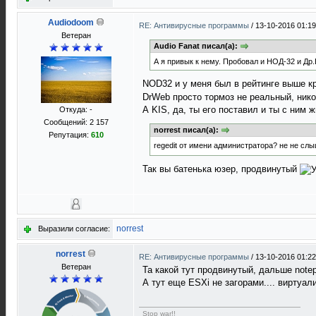
Audiodoom
RE: Антивирусные программы
/
13-10-2016 01:19
Ветеран
Audio Fanat писал(а):
А я привык к нему. Пробовал и НОД-32 и Др.В
NOD32 и у меня был в рейтинге выше кр
DrWeb просто тормоз не реальный, нико
А KIS, да, ты его поставил и ты с ним 
Откуда: -
Сообщений: 2 157
norrest писал(а):
Репутация:
610
regedit от имени администратора? не не сл
Так вы батенька юзер, продвинутый
norrest
Выразили согласие:
norrest
RE: Антивирусные программы
/
13-10-2016 01:22
Ветеран
Та какой тут продвинутый, дальше notep
А тут еще ESXi не загорами.... виртуал
Stop war!!