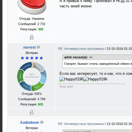
А я привык к нему. Пробовал и НОД-32 и 
часть моей жизни.
Откуда: Украина
Сообщений: 2 731
Репутация:
305
norrest
RE: Антивирусные программы
/
13-10-2016 01:15
Ветеран
adsh писал(а):
Говорят, бывает очень замедленный обмен
Если вас интересует, то и как, что я х
Stop war!!
Откуда: KIEV
Сообщений: 4 794
Репутация:
601
Audiodoom
RE: Антивирусные программы
/
13-10-2016 01:16
Ветеран