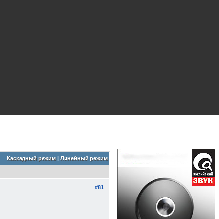
Каскадный режим
|
Линейный режим
#81