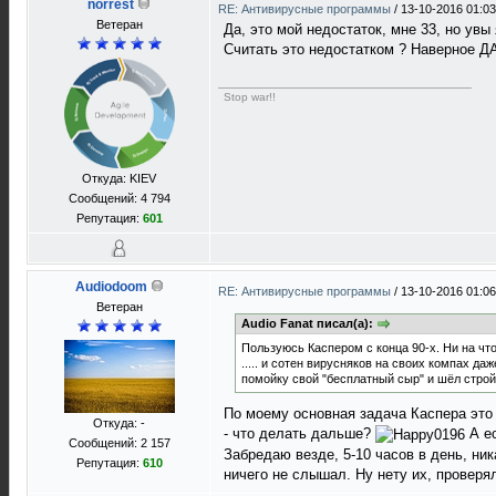
norrest
RE: Антивирусные программы
/
13-10-2016 01:03
Ветеран
Да, это мой недостаток, мне 33, но увы
Считать это недостатком ? Наверное ДА
Stop war!!
Откуда: KIEV
Сообщений: 4 794
Репутация:
601
Audiodoom
RE: Антивирусные программы
/
13-10-2016 01:06
Ветеран
Audio Fanat писал(а):
Пользуюсь Каспером с конца 90-х. Ни на что
..... и сотен вирусняков на своих компах да
помойку свой "бесплатный сыр" и шёл стро
По моему основная задача Каспера это 
Откуда: -
- что делать дальше?
А ес
Сообщений: 2 157
Забредаю везде, 5-10 часов в день, ник
Репутация:
610
ничего не слышал. Ну нету их, проверя