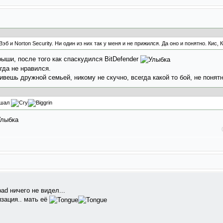
эб и Norton Security. Ни один из них так у меня и не прижился. Да оно и понятно. Кис, 
ыши, после того как спаскудился BitDefender
гда не нравился.
живешь дружной семьей, никому не скучно, всегда какой то бой, не понят
ышал
ad ничего не видел...
изация.. мать её