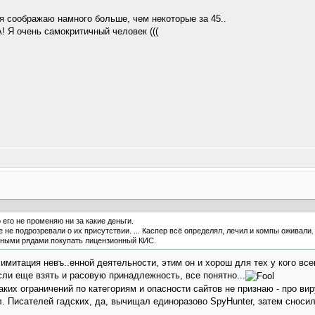
 я соображаю намного больше, чем некоторые за 45..
! Я очень самокритичный человек (((
 его не променяю ни за какие деньги.
же не подрозревали о их присутствии. ... Каспер всё определял, лечил и компы оживал
йными рядами покупать лицензионный КИС.
имитация невъ..енной деятельности, этим он и хорош для тех у кого все
ли еще взять и расовую принадлежность, все понятно...
аких ограничений по категориям и опасности сайтов не признаю - про ви
л. Писателей гадских, да, вычищал единоразово SpyHunter, затем сносил