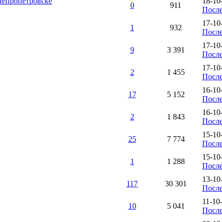
непропетровске
18-10
0
911
После
17-10
1
932
После
17-10
9
3 391
После
17-10
2
1 455
После
16-10
17
5 152
После
16-10
2
1 843
После
15-10
25
7 774
После
15-10
1
1 288
После
13-10
117
30 301
После
11-10
10
5 041
После