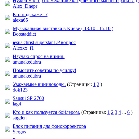
Нужен мастер по механике катушечного магнитофона в Д
Alex_Dnepr
Кто подскажет ?
alexa65
Музыкальная выставка в Киеве ( 13.10 - 15.10 )
Boostaddict
jesus christ superstar LP вопрос
Alexxx_f1
Изучаю спрос на винил.
amanakedabra
Помогите советом по усилку!
amanakedabra
Уважаемые виниловоды.
(Страницы:
1
2
)
dok123
Sansui SP-2700
lag4
Кто и как пользуется бойлером.
(Страницы:
1
2
3
4
...
6
)
sugden
Блок питания для фонокорректора
Sergus