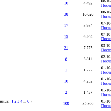
08-10
10
4 492
После
08-10
38
16 020
После
07-10
17
8 984
После
07-10
15
6 204
После
03-10
21
7 775
После
02-10
8
3 811
После
01-10
1
1 222
После
01-10
10
4 232
После
01-10
2
1 437
После
аницы:
1
2
3
4
...
6
)
01-10
109
35 866
После