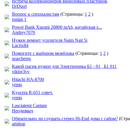
Встреча коллекционеров виниловых пластинок
DrDizel
Вопрос к специалистам
(Страницы:
1
2
)
ruslan 1
Power Bank Xiaomi 20800 mAh, китайская х...
Andrey7070
Нужен ремонт усилителя Naim Nait 5i
Lacrix84
Помогите с выбором межблока
(Страницы:
1
2
)
searcherru
Какой пасик нужен для Электроника Б1 - 01 , Б1 011
viktor3vv
Hitachi HA-8700
yrmis
Kyocera R-651 совет.
yrmis
Lasciatemi Cantare
Неодимыч
Обязательно ли слушать стерео Hi-End дома с сабом?
(Стр
artshop