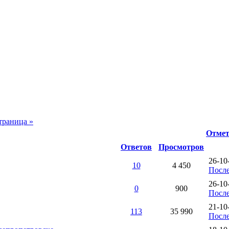
траница »
Отмет
Ответов
Просмотров
26-10
10
4 450
После
26-10
0
900
После
21-10
113
35 990
После