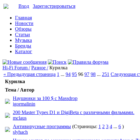
Вход
Зарегистрироваться
Главная
Новости
Обзоры
Статьи
Музыка
Бренды
Каталог
Hi-Fi Forum /
Разное /
Курилка
« Предыдущая страница
1
...
94
95
96
97
98
...
251
Следующая с
Курилка
Тема / Автор
Наушники за 100 $ с Massdrop
igormalinin
200 Master Types D1 и DigiBeta с различными фильмами.
mclaus
Антивирусные программы
(Страницы:
1
2
3
4
...
6
)
slyhach