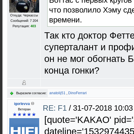
что позволило Хэму сд
Откуда: Черкассы
времени.
Сообщений: 7 204
Репутация:
403
Так кто доктор Фетте
суперталант и проф
он не мог обогнать 
конца гонки?
anatolij51
,
DinoFerrari
Выразили согласие:
igorlevva
RE: F1
/
31-07-2018 10:03
Ветеран
[quote='KAKAO' pid=
dateline='1532974435