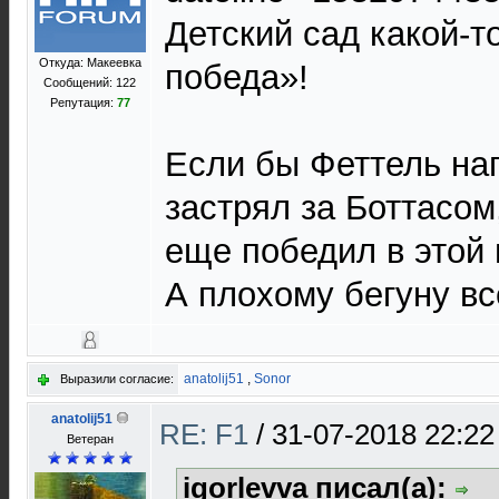
Детский сад какой-т
Откуда: Макеевка
победа»!
Сообщений: 122
Репутация:
77
Если бы Феттель на
застрял за Боттасом
еще победил в этой 
А плохому бегуну вс
anatolij51
,
Sonor
Выразили согласие:
anatolij51
RE: F1
/
31-07-2018 22:22
Ветеран
igorlevva писал(а):