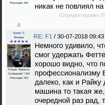
Репутация:
284
никак не повлиял на
(Отредактировал 29
Sonor
RE: F1
/
30-07-2018 09:43
Ветеран
Немного удивило, чт
смог удержать Фетте
хорошо видно, что п
Откуда: Черкассы
профессионализму Б
Сообщений: 7 204
Репутация:
403
далеко, как и Райку 
машина то такая же,
очередной раз рад, 