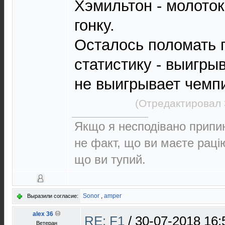
Хэмильтон - молоток
гонку.
Осталось поломать 
статистику - выигры
не выигрывает чемпи
(Отредактировал 
Якщо я несподівано припин
не факт, що ви маєте раці
що ви тупий.
Sonor
,
amper
Выразили согласие:
alex 36
RE: F1
/
30-07-2018 16:
Ветеран