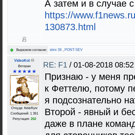
А затем и в случае 
https://www.f1news.ru
130873.html
alex 36
,
PONT-SEV
Выразили согласие:
VideoKot
RE: F1
/
01-08-2018 08:52
Ветеран
Признаю - у меня п
к Феттелю, потому 
я подсознательно на
Откуда: Київ/Kyiv
Второй - явный и б
Сообщений: 1 361
Репутация:
202
даже в плане команд