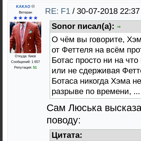
KAKAO
RE: F1
/
30-07-2018 22:37
Ветеран
Sonor писал(а):
О чём вы говорите, Хэ
от Феттеля на всём про
Откуда: Киев
Ботас просто ни на что
Сообщений: 1 657
Репутация:
51
или не сдерживая Фетт
Ботаса никогда Хэма не
разрыве по времени, ...
Сам Люська высказа
поводу:
Цитата: