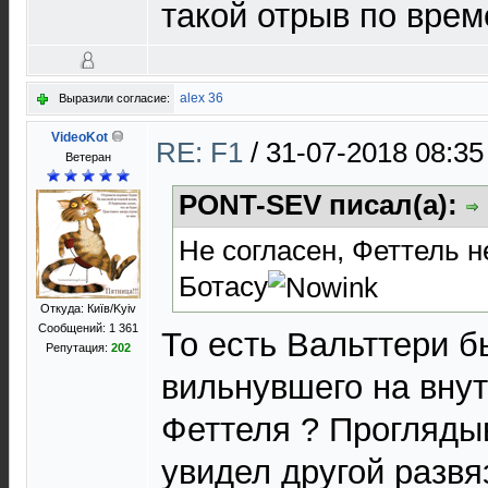
такой отрыв по врем
alex 36
Выразили согласие:
VideoKot
RE: F1
/
31-07-2018 08:35
Ветеран
PONT-SEV писал(а):
Не согласен, Феттель н
Ботасу
Откуда: Київ/Kyiv
Сообщений: 1 361
То есть Вальттери б
Репутация:
202
вильнувшего на вну
Феттеля ? Проглядыв
увидел другой развя