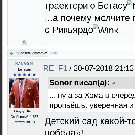
траекторию Ботасу
...а почему молчите
с Рикьярдо
Uliah
Выразили согласие:
KAKAO
RE: F1
/
30-07-2018 21:13
Ветеран
Sonor писал(а):
... ну а за Хэма в очер
пропьёшь, уверенная 
Откуда: Киев
Сообщений: 1 657
Детский сад какой-т
Репутация:
51
победа»!