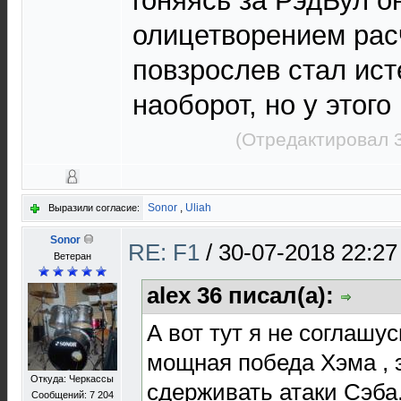
гоняясь за РэдБул о
олицетворением рас
повзрослев стал ис
наоборот, но у этого 
(Отредактировал 3
Sonor
,
Uliah
Выразили согласие:
Sonor
RE: F1
/
30-07-2018 22:27
Ветеран
alex 36 писал(а):
А вот тут я не соглашус
мощная победа Хэма , 
Откуда: Черкассы
сдерживать атаки Сэба
Сообщений: 7 204