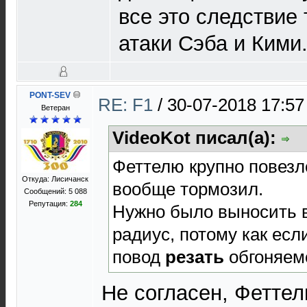
все это следствие 
атаки Сэба и Кими
PONT-SEV
RE: F1
/
30-07-2018 17:57
Ветеран
VideoKot писал(а):
Феттелю крупно повезл
Откуда: Лисичанск
вообще тормозил.
Сообщений: 5 088
Репутация:
284
Нужно было выносить 
радиус, потому как если
повод
резать
обгоняе
Не согласен, Феттел