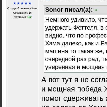
Sonor писал(а):
Откуда: Стаханов - Киев
Сообщений: 16
Репутация:
162
Немного удивило, что
удержать Феттеля, в
видно, что по профе
Хэма далеко, как и Р
машина то такая же, 
очередной раз рад, т
уверенная и мощная
А вот тут я не сог
и мощная победа Х
помог сдерживать 