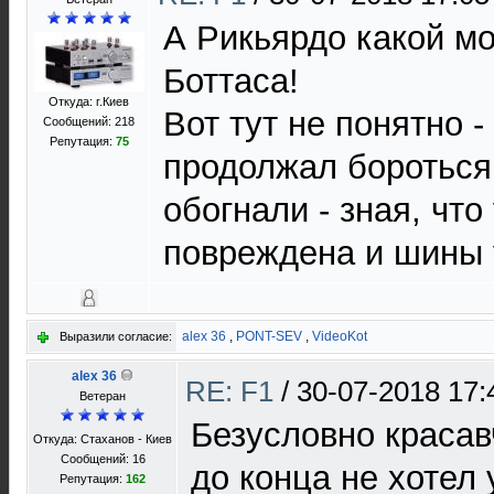
А Рикьярдо какой мо
Боттаса!
Откуда: г.Киев
Вот тут не понятно 
Сообщений: 218
Репутация:
75
продолжал бороться,
обогнали - зная, что
повреждена и шины 
alex 36
,
PONT-SEV
,
VideoKot
Выразили согласие:
alex 36
RE: F1
/
30-07-2018 17:
Ветеран
Безусловно красав
Откуда: Стаханов - Киев
Сообщений: 16
до конца не хотел 
Репутация:
162