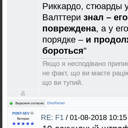
Риккардо, стюарды у
Валттери
знал – ег
повреждена
, а у е
порядке –
и продол
бороться
"
Якщо я несподівано припин
не факт, що ви маєте раці
що ви тупий.
DinoFerrari
Выразили согласие:
PONT-SEV
RE: F1
/
01-08-2018 10:15
Ветеран