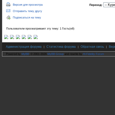
Версия для просмотра
Переход:
Отправить тему другу
Подписаться на тему
Пользователи просматривают эту тему: 1 Гость(ей)
Администрация форума
Статистика форума
Обратная связь
Вер
|
|
|
Powered by
MyBB
, © 2001-2026
MyBB Group
and rewrite by
Hi Fidelity Forum