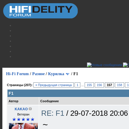
Hi-Fi Forum
/
Разное
/
Курилка
/
F1
Страницы (207):
« Предыдущая страница
1
...
155
156
157
158
1
F1
Автор
Сообщение
KAKAO
RE: F1
/
29-07-2018 20:06
Ветеран
~