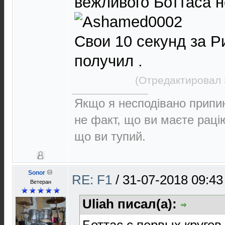
вежливого Боттаса н
Свои 10 секунд за Р
получил .
(Отредактировал 
Якщо я несподівано припин
не факт, що ви маєте раці
що ви тупий.
Sonor
RE: F1
/
31-07-2018 09:43
Ветеран
Uliah писал(а):
Боттас с первых кругов