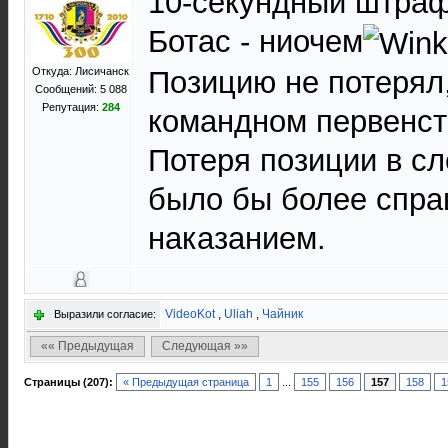
10-секундный штраф
Ботас - ниочем
Откуда: Лисичанск
Позицию не потерял,
Сообщений: 5 088
Репутация:
284
командном первенств
Потеря позиции в сл
было бы более спр
наказанием.
VideoKot
,
Uliah
,
Чайник
Выразили согласие:
«« Предыдущая
Следующая »»
Страницы (207):
« Предыдущая страница
1
...
155
156
157
158
1