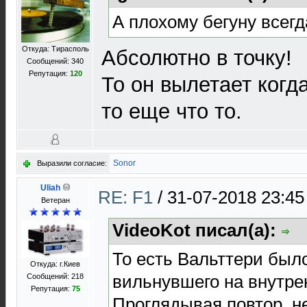
А плохому бегуну всегд
Откуда: Тирасполь
Абсолютно в точку!
Сообщений: 340
Репутация:
120
То он вылетает когда
то еще что то.
Sonor
Выразили согласие:
Uliah
RE: F1
/
31-07-2018 23:45
Ветеран
VideoKot писал(а):
То есть Вальттери было
Откуда: г.Киев
вильнувшего на внутре
Сообщений: 218
Репутация:
75
Проглядывая повтор, н