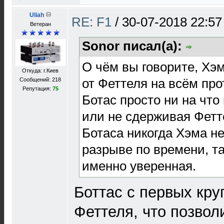
Uliah
RE: F1
/
30-07-2018 22:57
Ветеран
Sonor писал(а):
О чём вы говорите, Хэ
Откуда: г.Киев
от Феттеля на всём про
Сообщений: 218
Репутация:
75
Ботас просто ни на что
или не сдерживая Фетт
Ботаса никогда Хэма не
разрыве по времени, та
именно уверенная.
Боттас с первых кру
Феттеля, что позвол