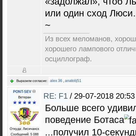
«задолжал», чтоб Ль
или один сход Люс
~
Из всех меломанов, хорош
хорошего лампового отлич
осциллограф.
alex 36
,
anatolij51
Выразили согласие:
PONT-SEV
RE: F1
/
29-07-2018 20:53
Ветеран
Больше всего удиви
поведение Ботаса
Откуда: Лисичанск
...получил 10-секун
Сообщений: 5 088