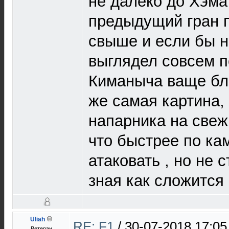
не далеко до Хэма
предыдущий гран п
свыше и если бы н
выглядел совсем п
Киманыча ваще бли
же самая картина,
напарника на све
что быстрее по ка
атаковать , но не с
зная как сложится
Uliah
RE: F1
/
30-07-2018 17:05
Ветеран