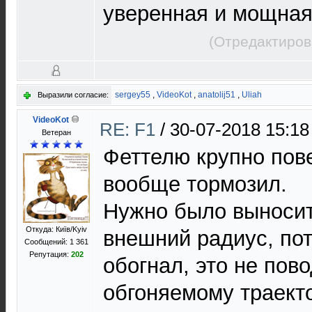
уверенная и мощная
(Отредактиров
sergey55
,
VideoKot
,
anatolij51
,
Uliah
Выразили согласие:
VideoKot
RE: F1
/
30-07-2018 15:18
Ветеран
Феттелю крупно пове
вообще тормозил.
Нужно было выносит
Откуда: Київ/Kyiv
внешний радиус, пот
Сообщений: 1 361
Репутация:
202
обогнал, это не пово
обгоняемому траект