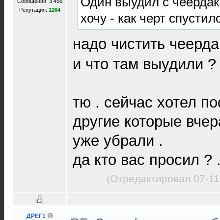
Один выудил с чеердак
Сообщений: 3 456
Репутация:
1264
хочу - как черт спустил
надо чистить чеерда
и что там выудили ?
тю . сейчас хотел п
другие которые вчер
уже убрали .
да кто вас просил ? 
(Отредактировал 07-11
ДРЕГ1