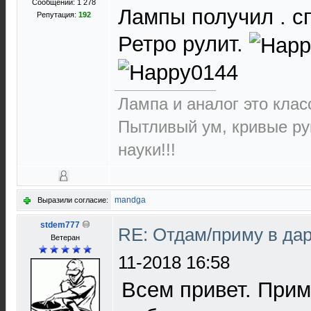
Сообщений: 1 278
Лампы получил . сп
Репутация:
192
Ретро рулит.
Лампа и аналог это класс
Пытливый ум, кривые ру
науки!!!
mandga
Выразили согласие:
stdem777
RE: Отдам/приму в да
Ветеран
11-2018 16:58
Всем привет. Прим