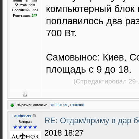
Откуда: Київ
компьютерный блок 
Сообщений: 223
Репутация:
247
поплавилось два ра
700 Вт.
Самовынос: Киев, С
площадь с 9 до 18.
(Отредактировал 29-
author-ss
,
транзюк
Выразили согласие:
author-ss
RE: Отдам/приму в дар 
Ветеран
2018 18:27