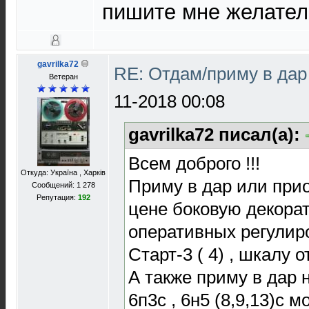
пишите мне желатель
gavrilka72
RE: Отдам/приму в да
Ветеран
11-2018 00:08
gavrilka72 писал(а):
Всем доброго !!!
Откуда: Україна , Харків
Приму в дар или при
Сообщений: 1 278
Репутация:
192
цене боковую декора
оперативных регулир
Старт-3 ( 4) , шкалу 
А также приму в дар
6п3с , 6н5 (8,9,13)с 