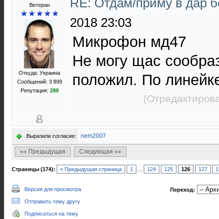
RE: Отдам/приму в дар 
Bетеран
2018 23:03
Микрофон мд47
Не могу щас сообраз
Откуда: Украина
положил. По линейке
Сообщений: 3 899
Репутация:
289
(Отредактирова
nem2007
Выразили согласие:
«« Предыдущая
Следующая »»
Страницы (174):
« Предыдущая страница
1
...
124
125
126
127
1
Версия для просмотра
Переход:
Отправить тему другу
Подписаться на тему