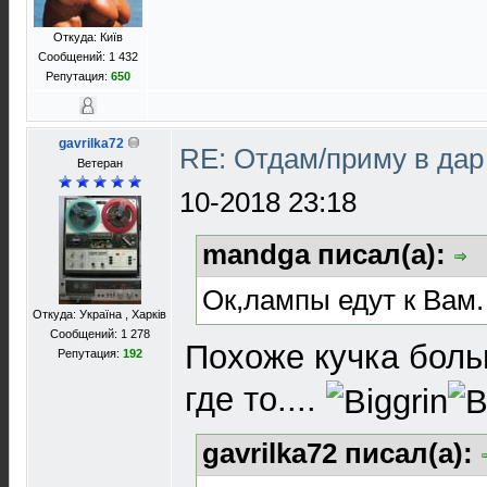
Откуда: Київ
Сообщений: 1 432
Репутация:
650
gavrilka72
RE: Отдам/приму в да
Ветеран
10-2018 23:18
mandga писал(а):
Ок,лампы едут к Вам.
Откуда: Україна , Харків
Сообщений: 1 278
Похоже кучка больш
Репутация:
192
где то....
gavrilka72 писал(а):