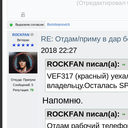
(Отредактировал 
BorisIvanovich
Выразили согласие:
ROCKFAN
RE: Отдам/приму в дар 
Ветеран
2018 22:27
ROCKFAN писал(а):
VEF317 (красный) уеха
Откуда: Прилуки
владельцу.Осталась S
Сообщений: 5
Репутация:
79
Напомню.
ROCKFAN писал(а):
Отдам рабочий телефон