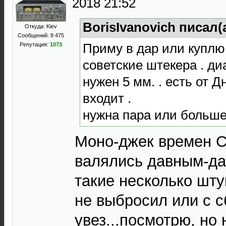
2018 21:52
BorisIvanovich писал(
Откуда: Kiev
Сообщений: 8 475
Приму в дар или куплю
Репутация:
1073
советские штекера . ди
нужен 5 мм. . есть от Дн
входит .
нужна пара или больше 
Моно-джек времен С
валялись давным-да
такие несколько шту
не выбросил или с с
увез...посмотрю, но 