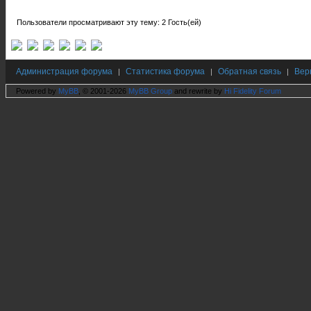
Пользователи просматривают эту тему: 2 Гость(ей)
Администрация форума
Статистика форума
Обратная связь
Вер
|
|
|
Powered by
MyBB
, © 2001-2026
MyBB Group
and rewrite by
Hi Fidelity Forum