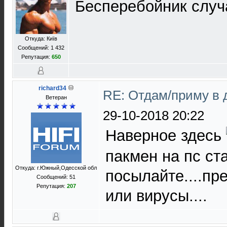
Бесперебойник случ
Откуда: Київ
Сообщений: 1 432
Репутация:
650
richard34
RE: Отдам/приму в 
Ветеран
29-10-2018 20:22
Наверное здесь
пакмен на пс ста
Откуда: г.Южный,Одесской обл
посылайте....пр
Сообщений: 51
Репутация:
207
или вирусы....