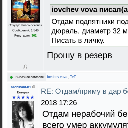
iovchev vova писал(а
Отдам подпятники под
Откуда: Новомосковск
дюраль, диаметр 32 м
Сообщений: 1 546
Репутация:
362
Писать в личку.
Прошу в резерв
iovchev vova
,
TvT
Выразили согласие:
archibald-81
RE: Отдам/приму в дар 
Ветеран
2018 17:26
Отдам нерабочий бе
всего умер аккумуля