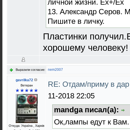
личной жизни. Ex+/Ex
13. Александр Серов. 
Пишите в личку.
Пластинки получил.
хорошему человеку!
nem2007
Выразили согласие:
gavrilka72
RE: Отдам/приму в да
Ветеран
11-2018 22:05
mandga писал(а):
Ок,лампы едут к Вам.
Откуда: Україна , Харків