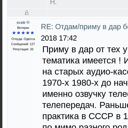
Н.
scale
RE: Отдам/приму в дар 
Ветеран
2018 17:42
Откуда: Одесса
Сообщений: 127
Приму в дар от тех у
Репутация:
32
тематика имеется ! 
на старых аудио-кас
1970-х 1980-х до нач
именно озвучку тел
телепередач. Раньш
практика в СССР в 1
по мимо разного род