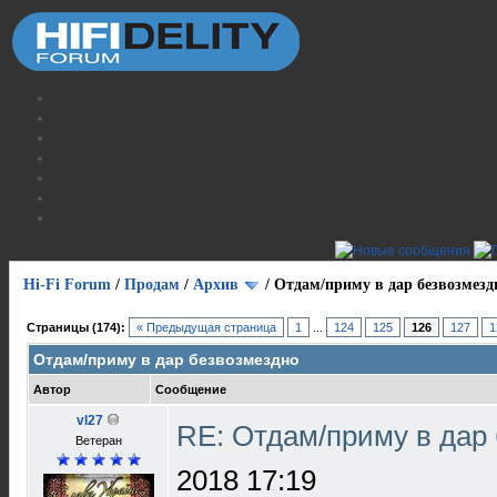
Hi-Fi Forum
/
Продам
/
Архив
/
Отдам/приму в дар безвозмезд
Страницы (174):
« Предыдущая страница
1
...
124
125
126
127
1
Отдам/приму в дар безвозмездно
Автор
Сообщение
vl27
RE: Отдам/приму в дар
Ветеран
2018 17:19