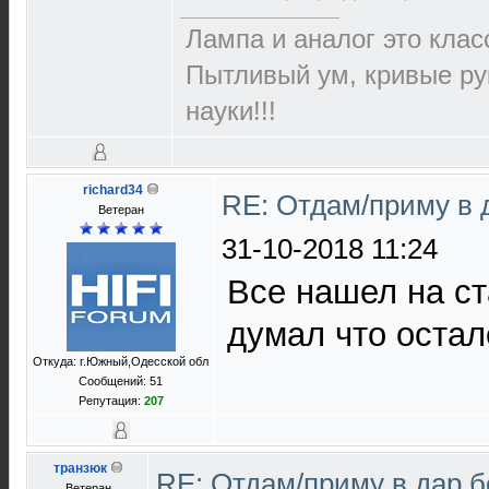
Лампа и аналог это класс
Пытливый ум, кривые ру
науки!!!
richard34
RE: Отдам/приму в 
Ветеран
31-10-2018 11:24
Все нашел на ст
думал что остал
Откуда: г.Южный,Одесской обл
Сообщений: 51
Репутация:
207
транзюк
RE: Отдам/приму в дар 
Ветеран