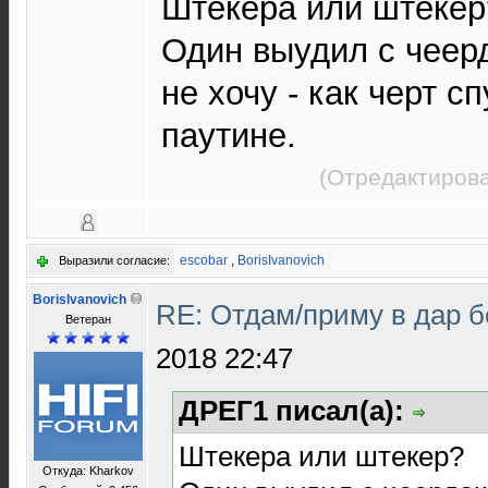
Штекера или штекер
Один выудил с чеер
не хочу - как черт с
паутине.
(Отредактирова
escobar
,
BorisIvanovich
Выразили согласие:
BorisIvanovich
RE: Отдам/приму в дар 
Ветеран
2018 22:47
ДРЕГ1 писал(а):
Штекера или штекер?
Откуда: Kharkov