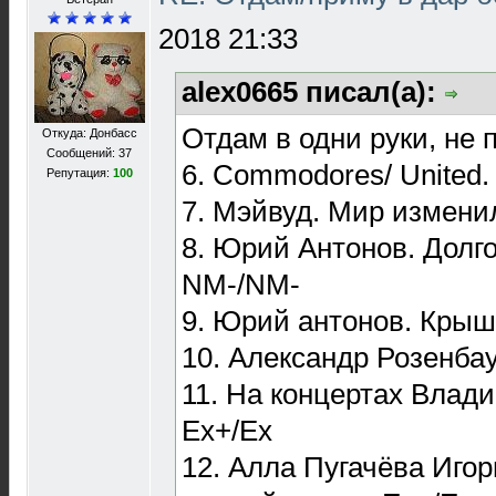
2018 21:33
alex0665 писал(а):
Отдам в одни руки, не 
Откуда: Донбасс
Сообщений: 37
6. Commodores/ United.
Репутация:
100
7. Мэйвуд. Мир измени
8. Юрий Антонов. Долг
NM-/NM-
9. Юрий антонов. Крыш
10. Александр Розенба
11. На концертах Влад
Ex+/Ex
12. Алла Пугачёва Игор