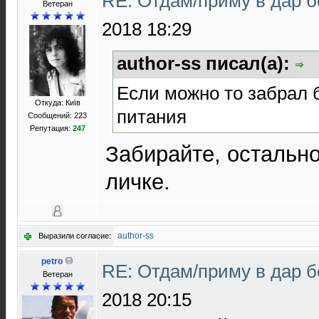
RE: Отдам/приму в дар 
Ветеран
2018 18:29
author-ss писал(а):
Если можно то забрал
Откуда: Київ
питания
Сообщений: 223
Репутация:
247
Забирайте, остально
личке.
author-ss
Выразили согласие:
petro
RE: Отдам/приму в дар 
Ветеран
2018 20:15