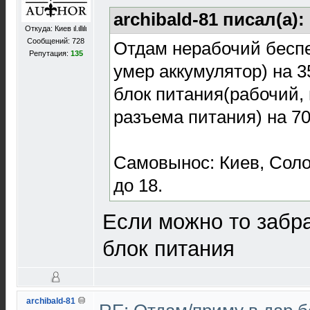
archibald-81 писал(а):
Откуда: Киев ιl.ιllιlι
Сообщений: 728
Отдам нерабочий беспе
Репутация:
135
умер аккумулятор) на 
блок питания(рабочий,
разъема питания) на 70
Самовынос: Киев, Соло
до 18.
Если можно то забр
блок питания
archibald-81