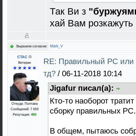
Так Ви з
"буржуям
хай Вам розкажуть 
Mark_V
Выразили согласие:
CTAC
RE: Правильный PC или N
Ветеран
тд?
/
06-11-2018 10:14
Jigafur писал(а):
Кто-то наоборот трати
Откуда: Полтава
сборку правильных PC.
Сообщений: 7 659
Репутация:
450
В общем, пытаюсь собр