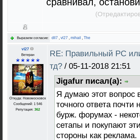
сравнивал, останови
(Отредактиров
dll7
,
vl27
,
mihail
,
The
Выразили согласие:
vl27
RE: Правильный PC или
Ветеран
тд?
/
05-11-2018 21:51
Jigafur писал(а):
Я думаю этот вопрос 
Откуда: Новомосковск
точного ответа почти н
Сообщений: 1 546
Репутация:
362
бурж. форумах - неко
сетапы и покупают эт
стороны как реклама.