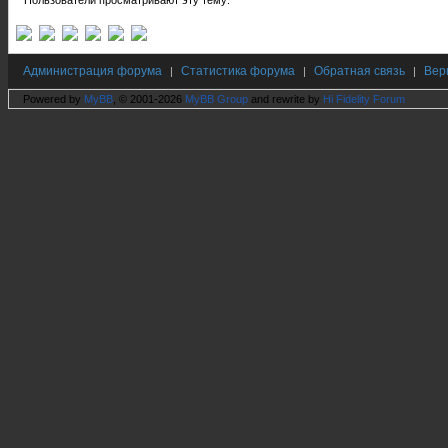
Пользователи просматривают эту тему:
Администрация форума
Статистика форума
Обратная связь
Вер
|
|
|
Powered by
MyBB
, © 2001-2026
MyBB Group
and rewrite by
Hi Fidelity Forum