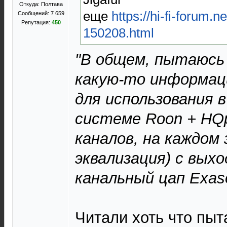
Откуда: Полтава
еще
https://hi-fi-forum.n
Сообщений: 7 659
Репутация:
450
150208.html
"В общем, пытаюсь
какую-то информаци
для использования 
системе Roon + HQp
каналов, на каждом з
эквализация) с выхо
канальный цап Exas
Читали хоть что пыт