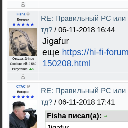
Fisha
RE: Правильный PC или N
Ветеран
тд?
/
06-11-2018 16:44
Jigafur
еще
https://hi-fi-for
Откуда: Дніпро
150208.html
Сообщений: 2 560
Репутация:
329
CTAC
RE: Правильный PC или N
Ветеран
тд?
/
06-11-2018 17:41
Fisha писал(а):
Jigafur