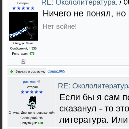
RE: Окололитература.
/
0
Ветеран
Ничего не понял, но
Нет войне!
Откуда: Львів
Сообщений: 4 336
Репутация:
473
Саша1965
Выразили согласие:
рок-мен
RE: Окололитератур
Ветеран
Если бы я сам п
сказанул - то э
Откуда: Днепропетровская обл
литература. Или 
Сообщений: 48
Репутация:
138