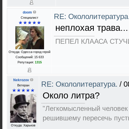
doom
RE: Окололитература
Специалист
неплохая трава......
ПЕПЕЛ КЛААСА СТУЧИ
Откуда: Одесса-город герой
Сообщений: 15 633
Репутация:
1315
Nekrozov
RE: Окололитература.
/
0
Ветеран
Около литра?
"Легкомысленный человек 
решившему пересечь пуст
Откуда: Харьков