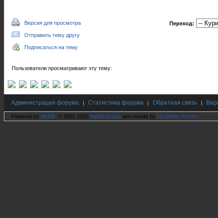
Версия для просмотра
Переход:
Отправить тему другу
Подписаться на тему
Пользователи просматривают эту тему:
Администрация форума
Статистика форума
Обратная связь
Вер
|
|
|
Powered by
MyBB
, © 2001-2026
MyBB Group
and rewrite by
Hi Fidelity Forum