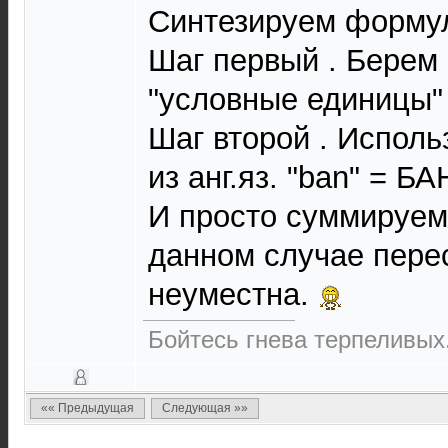
Синтезируем формул
Шаг первый . Берем
"условные единицы"
Шаг второй . Испол
из анг.яз. "ban" = БА
И просто суммируем 
данном случае пере
неуместна.
Бойтесь гнева терпеливых.
«« Предыдущая
Следующая »»