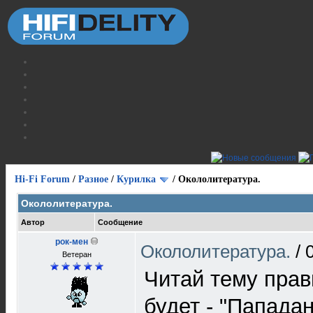
Hi-Fi Forum
/
Разное
/
Курилка
/
Окололитература.
Окололитература.
Автор
Сообщение
рок-мен
Окололитература.
/
Ветеран
Читай тему прав
будет - "Пападан