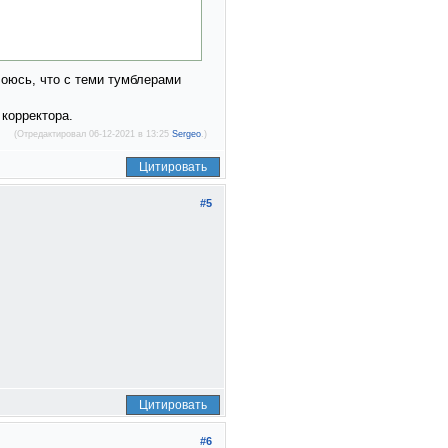
Боюсь, что с теми тумблерами
 корректора.
(Отредактировал 06-12-2021 в 13:25
Sergeo
.)
Цитировать
#5
Цитировать
#6