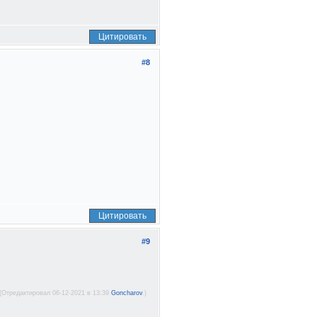
Цитировать
#8
Цитировать
#9
(Отредактировал 06-12-2021 в 13:39
Goncharov
.)