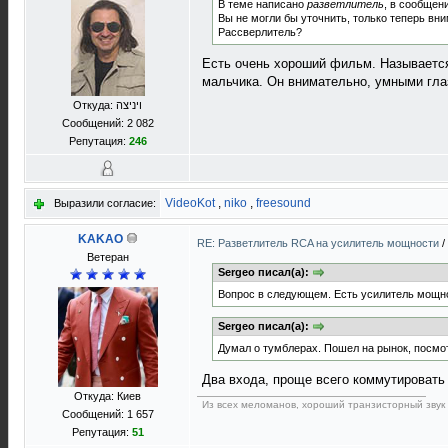
В теме написано
разветлитель
, в сообщен
Вы не могли бы уточнить, только теперь вн
Рассверлитель?
Есть очень хороший фильм. Называется 
мальчика. Он внимательно, умными глаз
Откуда: ויניצה
Сообщений: 2 082
Репутация:
246
VideoKot
,
niko
,
freesound
Выразили согласие:
KAKAO
RE: Разветлитель RCA на усилитель мощности
/
Ветеран
Sergeo писал(а):
Вопрос в следующем. Есть усилитель мощност
Sergeo писал(а):
Думал о тумблерах. Пошел на рынок, посмот
Два входа, проще всего коммутировать 
Откуда: Киев
Из всех меломанов, хороший транзисторный звук 
Сообщений: 1 657
Репутация:
51