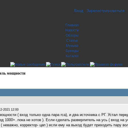
Вход
Зарегистрироваться
Главная
Новости
Обзоры
Статьи
Музыка
Бренды
Каталог
тель мощности
12-2021 12:00
щности ( вход только одна пара rca), и два источника с РГ. Устал пере
 1000+..пока не хотов ). Если сделать разверлитель на усь ( вход на у
( неважно, корректор- цап ) если ему на выход будет приходить пару во