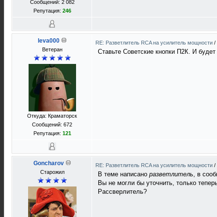
Сообщений: 2 082
Репутация:
246
leva000
RE: Разветлитель RCA на усилитель мощности
/
Ветеран
Ставьте Советские кнопки П2К. И будет
Откуда: Краматорск
Сообщений: 672
Репутация:
121
Goncharov
RE: Разветлитель RCA на усилитель мощности
/
Старожил
В теме написано
разветлитель
, в соо
Вы не могли бы уточнить, только тепер
Рассверлитель?