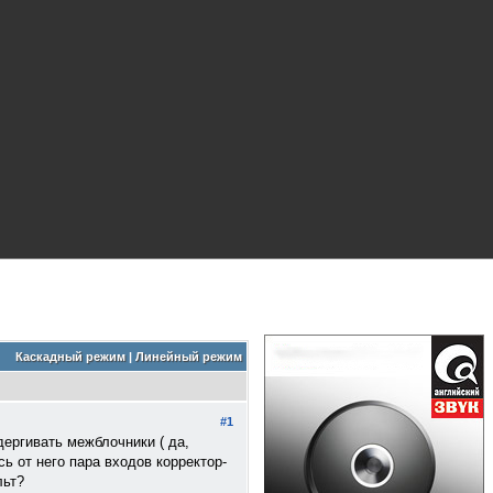
Каскадный режим
|
Линейный режим
#1
дергивать межблочники ( да,
сь от него пара входов корректор-
льт?