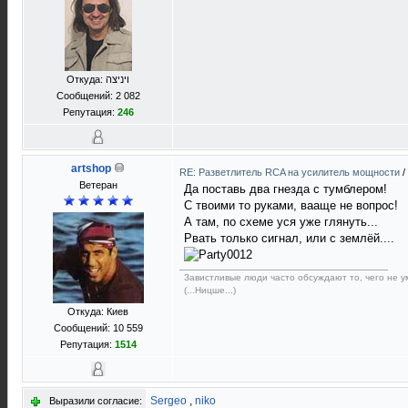
Откуда: ויניצה
Сообщений: 2 082
Репутация:
246
artshop
RE: Разветлитель RCA на усилитель мощности
/
Ветеран
Да поставь два гнезда с тумблером!
С твоими то руками, вааще не вопрос!
А там, по схеме уся уже глянуть...
Рвать только сигнал, или с землёй....
Завистливые люди часто обсуждают то, чего не ум
(...Ницше...)
Откуда: Киев
Сообщений: 10 559
Репутация:
1514
Sergeo
,
niko
Выразили согласие: