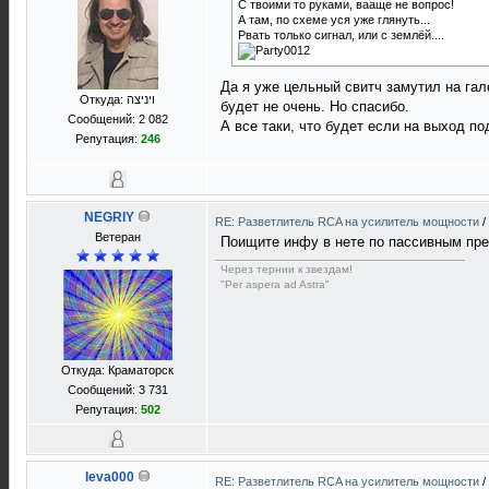
С твоими то руками, вааще не вопрос!
А там, по схеме уся уже глянуть...
Рвать только сигнал, или с землёй....
Да я уже цельный свитч замутил на гал
Откуда: ויניצה
будет не очень. Но спасибо.
Сообщений: 2 082
А все таки, что будет если на выход по
Репутация:
246
NEGRIY
RE: Разветлитель RCA на усилитель мощности
/
Ветеран
Поищите инфу в нете по пассивным пре
Через тернии к звездам!
"Per aspera ad Astra"
Откуда: Краматорск
Сообщений: 3 731
Репутация:
502
leva000
RE: Разветлитель RCA на усилитель мощности
/