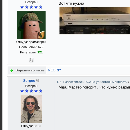
Ветеран
Вот что нужно
Откуда: Краматорск
Сообщений: 672
Репутация:
121
NEGRIY
Выразили согласие:
Sergeo
RE: Разветлитель RCA на усилитель мощности
/
Ветеран
Мда..Мастер говорит , что нужно разры
Откуда: ויניצה