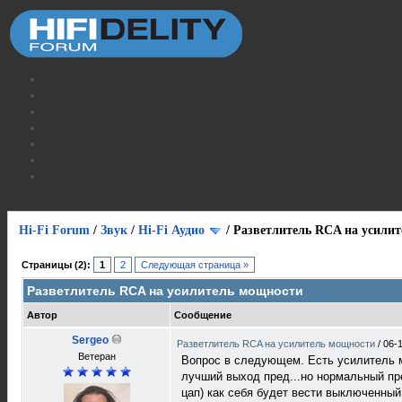
Hi-Fi Forum
/
Звук
/
Hi-Fi Аудио
/
Разветлитель RCA на усили
Страницы (2):
1
2
Следующая страница »
Разветлитель RCA на усилитель мощности
Автор
Сообщение
Sergeo
Разветлитель RCA на усилитель мощности
/
06-
Ветеран
Вопрос в следующем. Есть усилитель мо
лучший выход пред...но нормальный пред
цап) как себя будет вести выключенный 