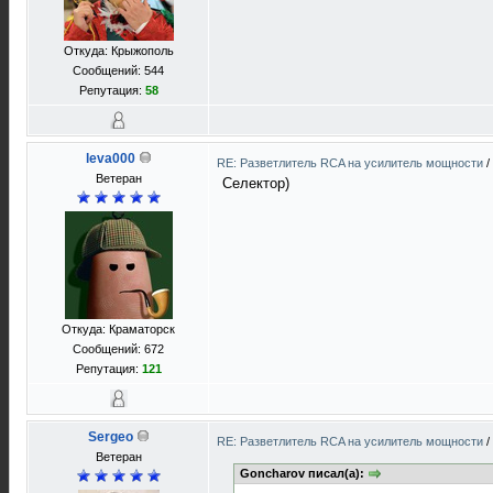
Откуда: Крыжополь
Сообщений: 544
Репутация:
58
leva000
RE: Разветлитель RCA на усилитель мощности
/
Ветеран
Селектор)
Откуда: Краматорск
Сообщений: 672
Репутация:
121
Sergeo
RE: Разветлитель RCA на усилитель мощности
/
Ветеран
Goncharov писал(а):