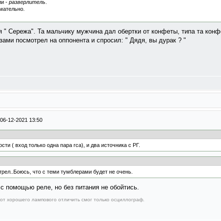
ии -
разверлитель
.
имательно.
" Сережа". Та мальчику мужчина дал обертки от конфеты, типа та конфе
ами посмотрел на оппонента и спросил: " Дядя, вы дурак ? "
06-12-2021 13:50
и ( вход только одна пара rca), и два источника с РГ.
рел..Боюсь, что с теми тумблерами будет не очень.
с помощью реле, но без питания не обойтись.
от хорошего лампового отличить смог только осциллограф.