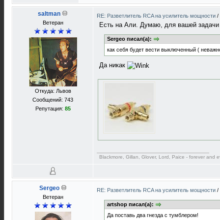
saltman
RE: Разветлитель RCA на усилитель мощности
/
Ветеран
Есть на Али. Думаю, для вашей задачи
Sergeo писал(а):
как себя будет вести выключенный ( неважно
Да никак
Откуда: Львов
Сообщений: 743
Репутация:
85
Blackmore, Gillan, Glover, Lord, Paice - forever and e
Sergeo
RE: Разветлитель RCA на усилитель мощности
/
Ветеран
artshop писал(а):
Да поставь два гнезда с тумблером!