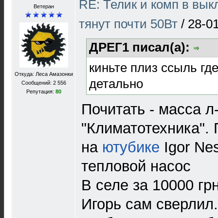
RE: Телик и комп в вы
Ветеран
тянут почти 50Вт
/
28-0
ДРЕГ1 писал(а):
киньте плиз ссыль гд
Откуда: Леса Амазонки
детально
Сообщений: 2 556
Репутация:
80
Почитать - масса л
"Климатотехника". 
на
ютубике
Igor Ne
тепловой насос
В селе за 10000 г
Игорь сам сверлил.