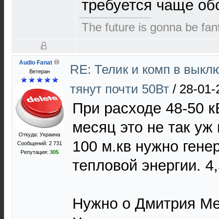
требуется чаще обс
The future is gonna be fant
Audio Fanat
RE: Телик и комп в выкл
Ветеран
тянут почти 50Вт
/
28-01-
При расходе 48-50 к
месяц это не так уж
Откуда: Украина
100 м.кв нужно гене
Сообщений: 2 731
Репутация:
305
тепловой энергии. 4
Нужно о Дмитрия Ме