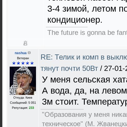
3-4 зимой, летом п
кондиционер.
The future is gonna be fant
nashua
RE: Телик и комп в выкл
Ветеран
тянут почти 50Вт
/
27-01-
У меня сельская хат
А вода, да, на лево
Откуда: Киев
3м стоит. Температу
Сообщений: 5 051
Репутация:
233
"Образования у меня никак
техническое" (М. Жванецк