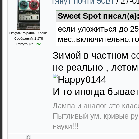
тянут почти 50Вт
/
27-0
Sweet Spot писал(а)
если уложиться до 25
Откуда: Україна , Харків
мес.,включительно,то 
Сообщений: 1 278
Репутация:
192
Зимой в частном с
не реально , летом
И то иногда бывает
Лампа и аналог это класс
Пытливый ум, кривые ру
науки!!!