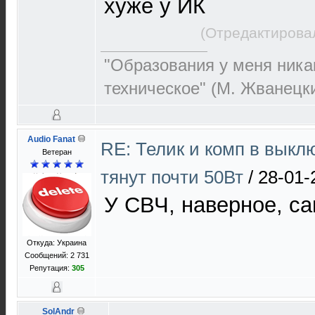
хуже у ИК
(Отредактирова
"Образования у меня никак
техническое" (М. Жванецк
Audio Fanat
RE: Телик и комп в выкл
Ветеран
тянут почти 50Вт
/
28-01-
У СВЧ, наверное, са
Откуда: Украина
Сообщений: 2 731
Репутация:
305
SolAndr