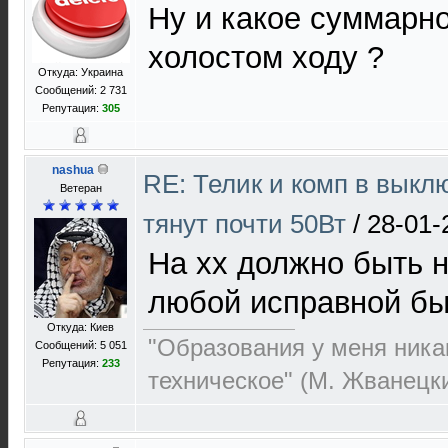
Ну и какое суммарн
холостом ходу ?
Откуда: Украина
Сообщений: 2 731
Репутация:
305
nashua
RE: Телик и комп в выкл
Ветеран
тянут почти 50Вт
/
28-01-
На хх должно быть н
любой исправной бы
Откуда: Киев
"Образования у меня никак
Сообщений: 5 051
Репутация:
233
техническое" (М. Жванецк