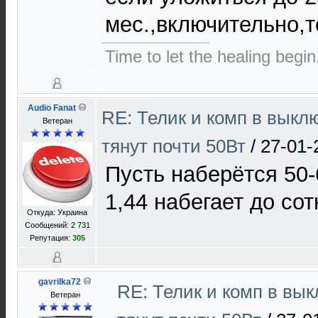
мес.,включительно,то
Time to let the healing begin
Audio Fanat
RE: Телик и комп в выкл
Ветеран
тянут почти 50Вт
/
27-01-
Пусть наберётся 50-
1,44 набегает до сот
Откуда: Украина
Сообщений: 2 731
Репутация:
305
gavrilka72
RE: Телик и комп в вы
Ветеран