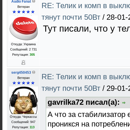
Audio Fanat
RE: Телик и комп в выкл
Ветеран
тянут почти 50Вт
/
28-01-
Тут писали, что у т
Откуда: Украина
Сообщений: 2 731
Репутация:
305
serg450453
RE: Телик и комп в выкл
Ветеран
тянут почти 50Вт
/
29-01-
gavrilka72 писал(а):
А что за стабилизатор е
Откуда: Черкассы
проникся на потреблен
Сообщений: 947
Репутация:
113