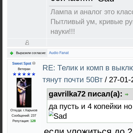
Лампа и аналог это класс
Пытливый ум, кривые ру
науки!!!
Audio Fanat
Выразили согласие:
Sweet Spot
RE: Телик и комп в выкл
Ветеран
тянут почти 50Вт
/
27-01-
gavrilka72 писал(а):
да пусть и 4 копейки но 
Откуда: г.Харьков
Сообщений: 237
Репутация:
128
если уложиться до 2