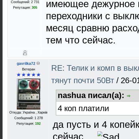
имеющее дежурное 
Сообщений: 2 731
Репутация:
305
переходники с выкл
месяц сравню расхо
тем что сейчас.
gavrilka72
RE: Телик и комп в вы
Ветеран
тянут почти 50Вт
/
26-0
nashua писал(а):
4 коп платили
Откуда: Україна , Харків
Сообщений: 1 278
да пусть и 4 копейк
Репутация:
192
сейчас.....