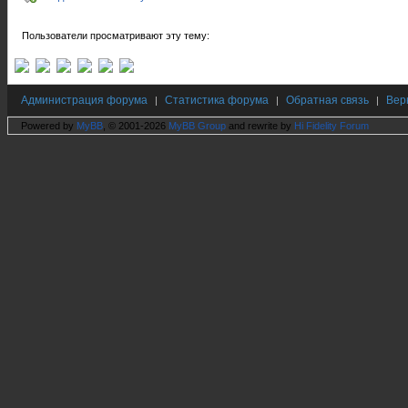
Пользователи просматривают эту тему:
Администрация форума
Статистика форума
Обратная связь
Вер
|
|
|
Powered by
MyBB
, © 2001-2026
MyBB Group
and rewrite by
Hi Fidelity Forum