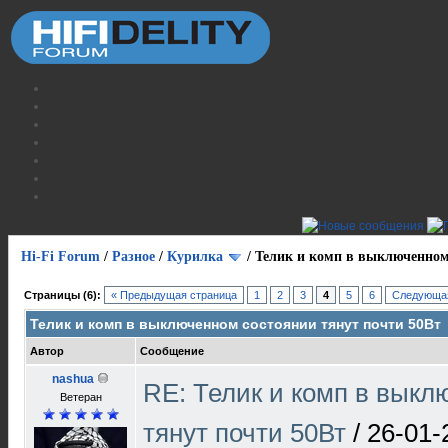
Hi-Fi Forum
/
Разное
/
Курилка
/
Телик и комп в выключенном
Страницы (6):
« Предыдущая страница
1
2
3
4
5
6
Следующая
Телик и комп в выключенном состоянии тянут почти 50Вт
Автор
Сообщение
nashua
RE: Телик и комп в выкл
Ветеран
тянут почти 50Вт
/
26-01-