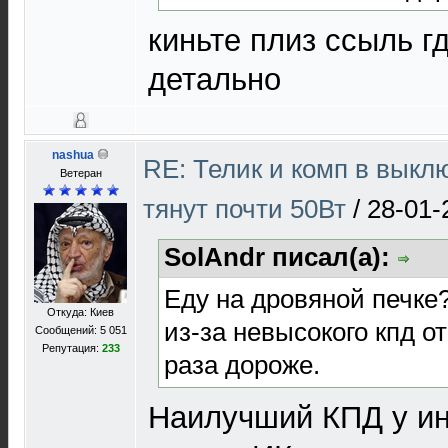
киньте плиз ссыль г
детально
nashua
RE: Телик и комп в выкл
Ветеран
тянут почти 50Вт
/
28-01-
SolAndr писал(а):
Еду на дровяной печке?
Откуда: Киев
из-за невысокого кпд о
Сообщений: 5 051
Репутация:
233
раза дороже.
Наилучший КПД у ин