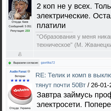
2 коп не у всех. Тол
электрические. Оста
Откуда: Киев
платили
Сообщений: 5 051
Репутация:
233
"Образования у меня никак
техническое" (М. Жванецк
gavrilka72
Выразили согласие:
Audio Fanat
RE: Телик и комп в выкл
Ветеран
тянут почти 50Вт
/
26-01-
Завтра займусь про
электросети. Попер
Откуда: Украина