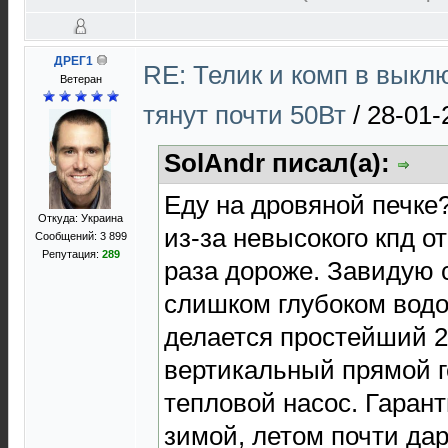
ДРЕГ1
RE: Телик и комп в выкл
Bетеран
тянут почти 50Вт
/
28-01-
SolAndr писал(а):
Еду на дровяной печке?
Откуда: Украина
из-за невысокого кпд о
Сообщений: 3 899
Репутация:
289
раза дороже. Завидую 
слишком глубоком вод
делается простейший 2
вертикальный прямой 
тепловой насос. Гаран
зимой, летом почти да