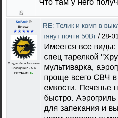
Что там у него полу
SolAndr
RE: Телик и комп в вы
Ветеран
тянут почти 50Вт
/
28-0
Имеется все виды:
спец тарелкой "Хру
Откуда: Леса Амазонки
мультиварка, аэро
Сообщений: 2 556
Репутация:
80
проще всего СВЧ в
емкости. Печенье н
быстро. Аэрогриль
для запекания и в