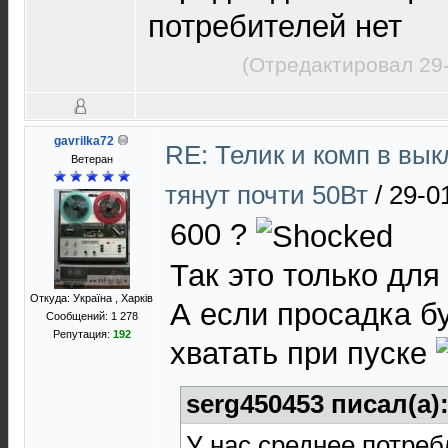
потребителей нет
(Отредактировал 29
gavrilka72
RE: Телик и комп в вы
Ветеран
тянут почти 50Вт
/
29-0
600 ?
Так это только для
Откуда: Україна , Харків
А если просадка б
Сообщений: 1 278
Репутация:
192
хватать при пуске
serg450453 писал(а)
У нас среднее потреб