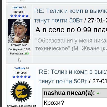
nashua
RE: Телик и комп в выкл
Ветеран
тянут почти 50Вт
/
27-01-
А в селе по 0.99 пла
"Образования у меня никак
Откуда: Киев
техническое" (М. Жванецк
Сообщений: 5 051
Репутация:
233
SolAndr
RE: Телик и комп в вы
Ветеран
тянут почти 50Вт
/
27-0
nashua писал(а):
Крохи?
Откуда: Леса Амазонки