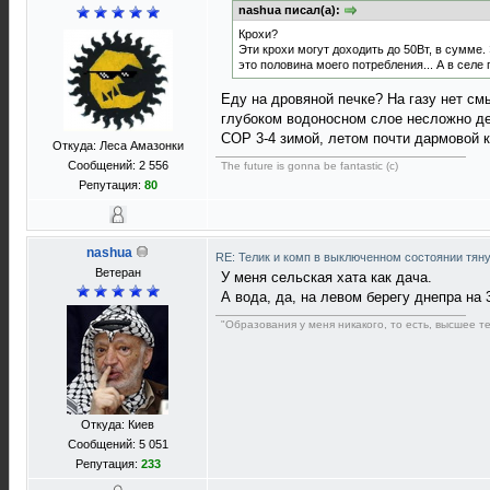
nashua писал(а):
Крохи?
Эти крохи могут доходить до 50Вт, в сумме. 
это половина моего потребления... А в селе 
Еду на дровяной печке? На газу нет см
глубоком водоносном слое несложно де
COP 3-4 зимой, летом почти дармовой 
Откуда: Леса Амазонки
Сообщений: 2 556
The future is gonna be fantastic (c)
Репутация:
80
nashua
RE: Телик и комп в выключенном состоянии тян
Ветеран
У меня сельская хата как дача.
А вода, да, на левом берегу днепра на 
"Образования у меня никакого, то есть, высшее т
Откуда: Киев
Сообщений: 5 051
Репутация:
233