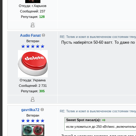
Откуда: г.Харьков
Сообщений: 237
Репутация:
128
Audio Fanat
RE: Телик и комп в выключенном состоянии тян
Ветеран
Пусть наберётся 50-60 ватт. То даже по 
Откуда: Украина
Сообщений: 2 731
Репутация:
305
gavrilka72
RE: Телик и комп в выключенном состоянии тян
Ветеран
Sweet Spot писал(а):
если уложиться до 250 кВт/мес.,включительно