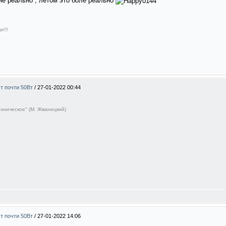
не реально , летом это боле реально
и!!!
ут почти 50Вт
/
27-01-2022 00:44
ехническое" (М. Жванецкий)
ут почти 50Вт
/
27-01-2022 14:06