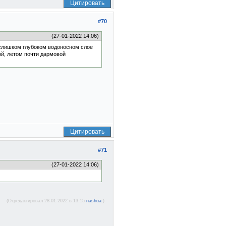
Цитировать
#70
(27-01-2022 14:06)
е слишком глубоком водоносном слое
й, летом почти дармовой
Цитировать
#71
(27-01-2022 14:06)
(Отредактировал 28-01-2022 в 13:15
nashua
.)