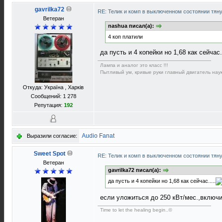
gavrilka72
RE: Телик и комп в выключенном состоянии тян
Ветеран
nashua писал(а):
4 коп платили
да пусть и 4 копейки но 1,68 как сейчас..
Лампа и аналог это класс !!!
Пытливый ум, кривые руки главный двигатель наук
Откуда: Україна , Харків
Сообщений: 1 278
Репутация:
192
Audio Fanat
Выразили согласие:
Sweet Spot
RE: Телик и комп в выключенном состоянии тян
Ветеран
gavrilka72 писал(а):
да пусть и 4 копейки но 1,68 как сейчас.....
если уложиться до 250 кВт/мес.,включи
Time to let the healing begin..©