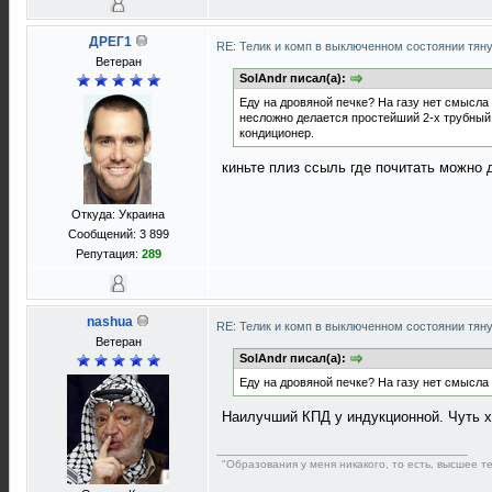
ДРЕГ1
RE: Телик и комп в выключенном состоянии тян
Bетеран
SolAndr писал(а):
Еду на дровяной печке? На газу нет смысла
несложно делается простейший 2-х трубный
кондиционер.
киньте плиз ссыль где почитать можно 
Откуда: Украина
Сообщений: 3 899
Репутация:
289
nashua
RE: Телик и комп в выключенном состоянии тян
Ветеран
SolAndr писал(а):
Еду на дровяной печке? На газу нет смысла 
Наилучший КПД у индукционной. Чуть 
"Образования у меня никакого, то есть, высшее т