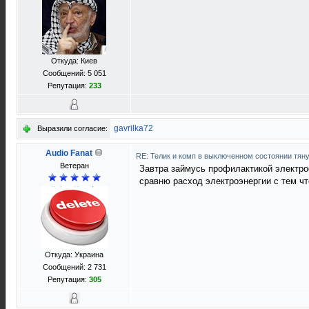
Откуда: Киев
Сообщений: 5 051
Репутация:
233
gavrilka72
Выразили согласие:
Audio Fanat
RE: Телик и комп в выключенном состоянии тян
Ветеран
Завтра займусь профилактикой электро
сравню расход электроэнергии с тем чт
Откуда: Украина
Сообщений: 2 731
Репутация:
305