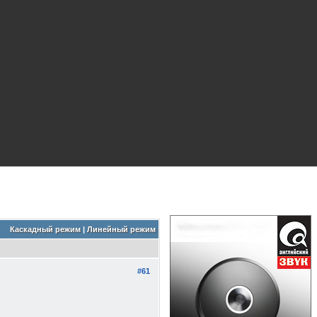
Каскадный режим
|
Линейный режим
#61