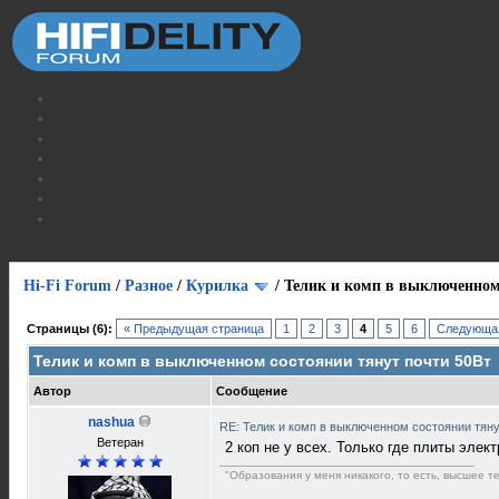
Hi-Fi Forum
/
Разное
/
Курилка
/
Телик и комп в выключенном
Страницы (6):
« Предыдущая страница
1
2
3
4
5
6
Следующая
Телик и комп в выключенном состоянии тянут почти 50Вт
Автор
Сообщение
nashua
RE: Телик и комп в выключенном состоянии тян
Ветеран
2 коп не у всех. Только где плиты элек
"Образования у меня никакого, то есть, высшее т