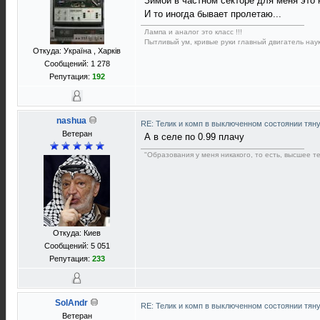
Зимой в частном секторе для меня это 
И то иногда бывает пролетаю...
Лампа и аналог это класс !!!
Пытливый ум, кривые руки главный двигатель наук
Откуда: Україна , Харків
Сообщений: 1 278
Репутация:
192
nashua
RE: Телик и комп в выключенном состоянии тян
Ветеран
А в селе по 0.99 плачу
"Образования у меня никакого, то есть, высшее т
Откуда: Киев
Сообщений: 5 051
Репутация:
233
SolAndr
RE: Телик и комп в выключенном состоянии тян
Ветеран