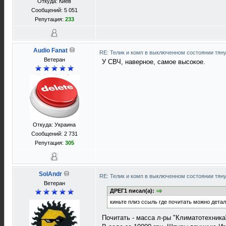
Откуда: Киев
Сообщений: 5 051
Репутация:
233
Audio Fanat
RE: Телик и комп в выключенном состоянии тян
Ветеран
У СВЧ, наверное, самое высокое.
Откуда: Украина
Сообщений: 2 731
Репутация:
305
SolAndr
RE: Телик и комп в выключенном состоянии тян
Ветеран
ДРЕГ1 писал(а):
киньте плиз ссыль где почитать можно дета
Почитать - масса л-ры "Климатотехника