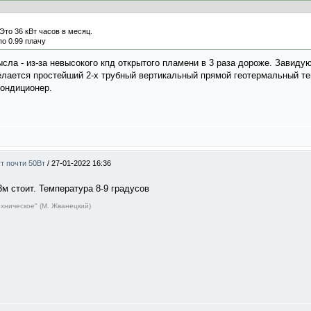
Это 36 кВт часов в месяц.
по 0.99 плачу
ысла - из-за невысокого кпд открытого пламени в 3 раза дороже. Завиду
лается простейший 2-х трубный вертикальный прямой геотермальный те
кондиционер.
ут почти 50Вт
/
27-01-2022 16:36
3м стоит. Температура 8-9 градусов
ехническое" (М. Жванецкий)