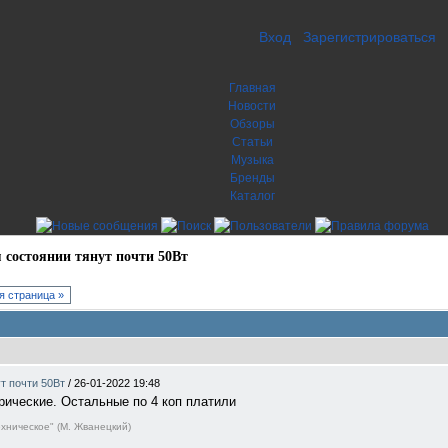
Вход
Зарегистрироваться
Главная
Новости
Обзоры
Статьи
Музыка
Бренды
Каталог
 состоянии тянут почти 50Вт
 страница »
ут почти 50Вт
/
26-01-2022 19:48
трические. Остальные по 4 коп платили
ехническое" (М. Жванецкий)