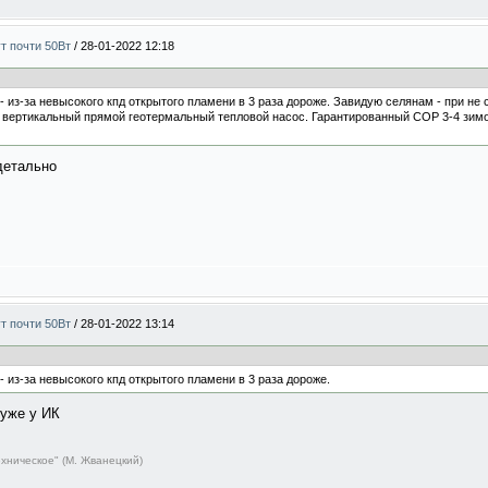
ут почти 50Вт
/
28-01-2022 12:18
 - из-за невысокого кпд открытого пламени в 3 раза дороже. Завидую селянам - при н
 вертикальный прямой геотермальный тепловой насос. Гарантированный COP 3-4 зимо
детально
ут почти 50Вт
/
28-01-2022 13:14
- из-за невысокого кпд открытого пламени в 3 раза дороже.
хуже у ИК
ехническое" (М. Жванецкий)