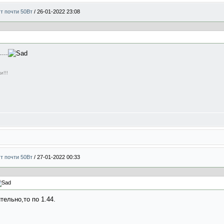
ут почти 50Вт
/
26-01-2022 23:08
...
и!!!
ут почти 50Вт
/
27-01-2022 00:33
тельно,то по 1.44.