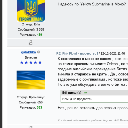
Надеюсь по 'Yellow Submarine' в Моно?
Откуда: Київ
Сообщений: 3 358
Репутация:
439
galaktika
RE: Pink Floyd - творчество !
/
12-12-2021 11:46
Ветеран
К сожалению в моно не нашел , хотя и 
на темно красном винилите Odeon , по 
поздние английские переиздания Битлз 
винила я стараюсь не брать . Да , сов
задвоенные с оригиналами , но тоже вес
Но это уже обсуждать в ветке о Битлз ,
Edi писал(а):
Откуда: Кременчуг
Немца не продаете?
Сообщений: 656
Репутация:
353
Нет , решил оставить два первых прес
Російський військовий корабель, йди на х#й! Russia