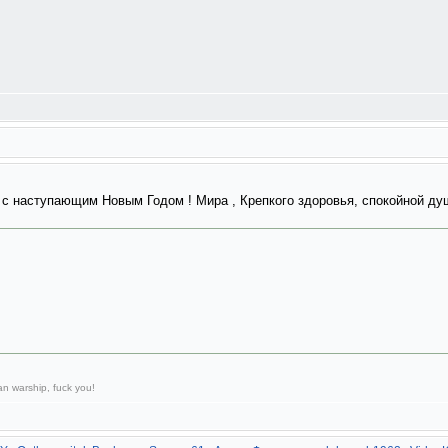
 наступающим Новым Годом ! Мира , Крепкого здоровья, спокойной души
n warship, fuck you!