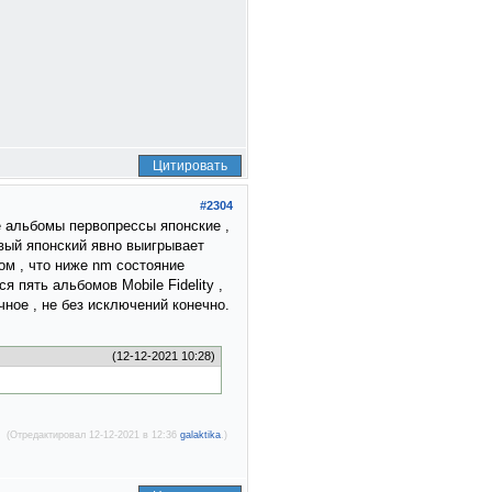
Цитировать
#2304
е альбомы первопрессы японские ,
рвый японский явно выигрывает
ом , что ниже nm состояние
 пять альбомов Mobile Fidelity ,
чное , не без исключений конечно.
(12-12-2021 10:28)
(Отредактировал 12-12-2021 в 12:36
galaktika
.)