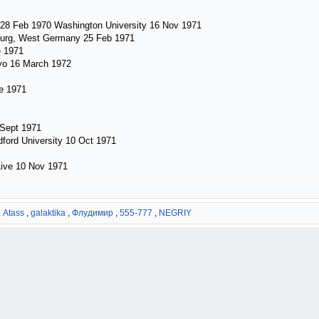
 28 Feb 1970 Washington University 16 Nov 1971
mburg, West Germany 25 Feb 1971
e 1971
yo 16 March 1972
e 1971
 Sept 1971
dford University 10 Oct 1971
Live 10 Nov 1971
,
Atass
,
galaktika
,
Флудимир
,
555-777
,
NEGRIY