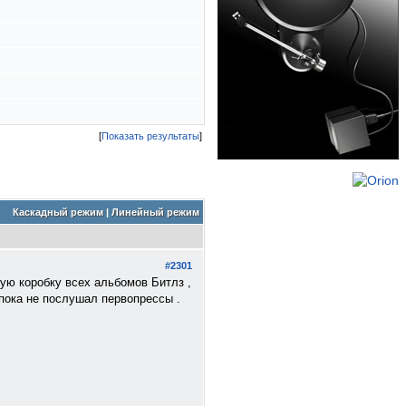
[
Показать результаты
]
Каскадный режим
|
Линейный режим
#2301
кую коробку всех альбомов Битлз ,
 пока не послушал первопрессы .