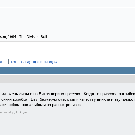
on, 1994 - The Division Bell
18
...
125
Следующая страница »
тил очень сильно на Битлз первых прессах . Когда-то приобрел английс
я синяя коробка . Был безмерно счастлив и качеству винила и звучанию,
таки собрал все альбомы на ранних релизов .
n warship, fuck you!