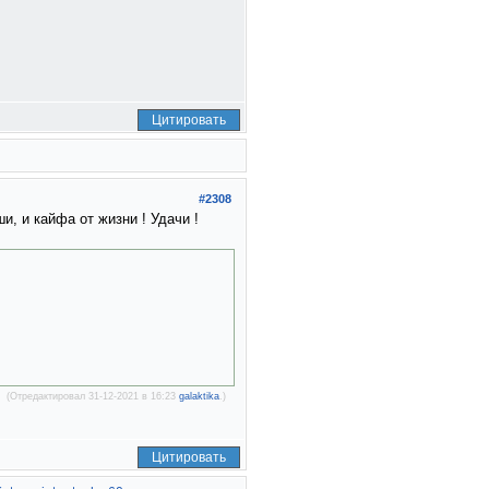
Цитировать
#2308
, и кайфа от жизни ! Удачи !
(Отредактировал 31-12-2021 в 16:23
galaktika
.)
Цитировать