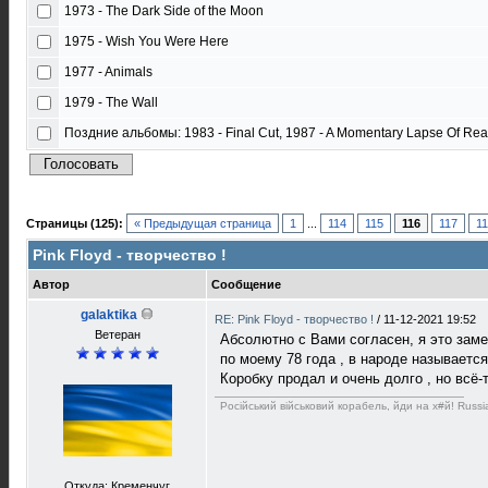
1973 - The Dark Side of the Moon
1975 - Wish You Were Here
1977 - Animals
1979 - The Wall
Поздние альбомы: 1983 - Final Cut, 1987 - A Momentary Lapse Of Reas
Страницы (125):
« Предыдущая страница
1
...
114
115
116
117
1
Pink Floyd - творчество !
Автор
Сообщение
galaktika
RE: Pink Floyd - творчество !
/
11-12-2021 19:52
Ветеран
Абсолютно с Вами согласен, я это заме
по моему 78 года , в народе называетс
Коробку продал и очень долго , но всё-
Російський військовий корабель, йди на х#й! Russia
Откуда: Кременчуг