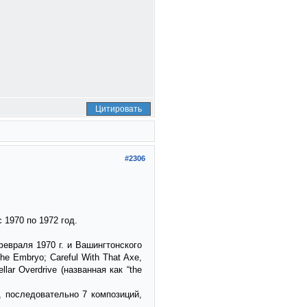
Цитировать
#2306
 1970 по 1972 год.
евраля 1970 г. и Вашингтонского
e Embryo; Careful With That Axe,
lar Overdrive (названная как “the
, последовательно 7 композиций,