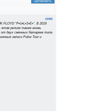
Цитировать
#2305
K FLOYD "P•U•L•S•E•". В 2019
На этом релизе также вновь
т от двух сменных батареек типа
нные записи Pulse Tour и