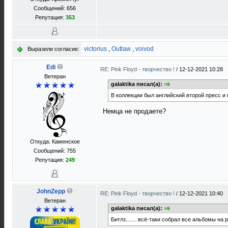
Сообщений: 656
Репутация:
353
victorius
,
Outlaw
,
voivod
Выразили согласие:
Edi
RE: Pink Floyd - творчество !
/
12-12-2021 10:28
Ветеран
galaktika писал(а):
В коллекции был английский второй пресс и 
Немца не продаете?
Откуда: Каменское
Сообщений: 755
Репутация:
249
JohnZepp
RE: Pink Floyd - творчество !
/
12-12-2021 10:40
Ветеран
galaktika писал(а):
Битлз....... всё-таки собрал все альбомы на 