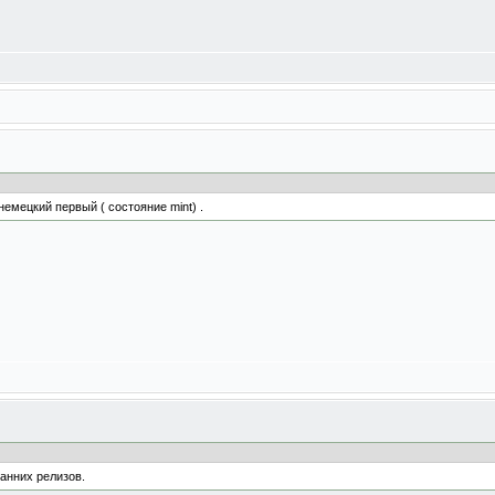
немецкий первый ( состояние mint) .
ранних релизов.