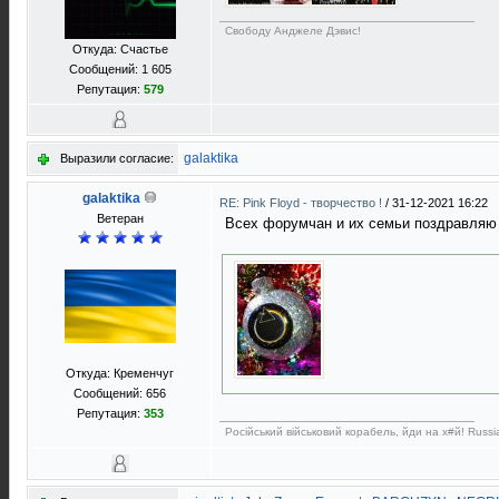
Свободу Анджеле Дэвис!
Откуда: Счастье
Сообщений: 1 605
Репутация:
579
galaktika
Выразили согласие:
galaktika
RE: Pink Floyd - творчество !
/
31-12-2021 16:22
Ветеран
Всех форумчан и их семьи поздравляю с
Откуда: Кременчуг
Сообщений: 656
Репутация:
353
Російський військовий корабель, йди на х#й! Russia