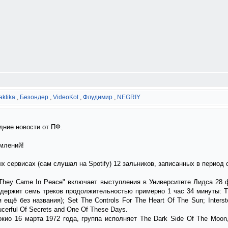
aktika
,
Безондер
,
VideoKot
,
Флудимир
,
NEGRIY
дние новости от ПФ.
млений!
 сервисах (сам слушал на Spotify) 12 зальников, записанных в период с
They Came In Peace" включает выступления в Университете Лидса 28 ф
одержит семь треков продолжительностью примерно 1 час 34 минуты: Th
ещё без названия); Set The Controls For The Heart Of The Sun; Interstel
Saucerful Of Secrets and One Of These Days.
окио 16 марта 1972 года, группа исполняет The Dark Side Of The Moon