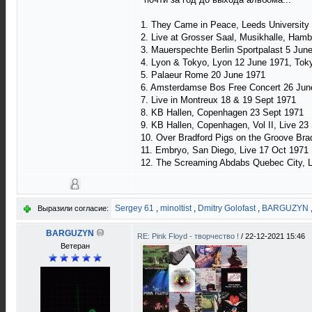
1. They Came in Peace, Leeds University
2. Live at Grosser Saal, Musikhalle, Ha
3. Mauerspechte Berlin Sportpalast 5 Jun
4. Lyon & Tokyo, Lyon 12 June 1971, Tok
5. Palaeur Rome 20 June 1971
6. Amsterdamse Bos Free Concert 26 Jun
7. Live in Montreux 18 & 19 Sept 1971
8. KB Hallen, Copenhagen 23 Sept 1971
9. KB Hallen, Copenhagen, Vol II, Live 23
10. Over Bradford Pigs on the Groove Bra
11. Embryo, San Diego, Live 17 Oct 1971
12. The Screaming Abdabs Quebec City, 
Sergey 61
,
minoltist
,
Dmitry Golofast
,
BARGUZYN
Выразили согласие:
BARGUZYN
RE: Pink Floyd - творчество !
/
22-12-2021 15:46
Ветеран