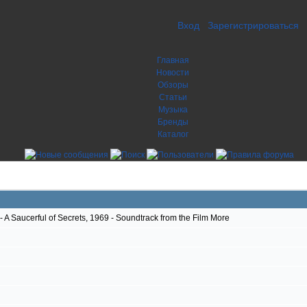
Вход
Зарегистрироваться
Главная
Новости
Обзоры
Статьи
Музыка
Бренды
Каталог
A Saucerful of Secrets, 1969 - Soundtrack from the Film More