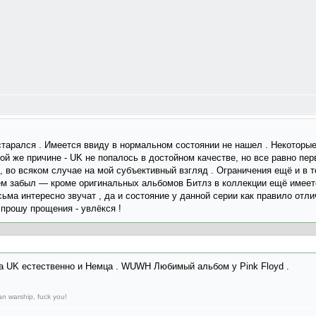
старался . Имеется ввиду в нормальном состоянии не нашел . Некоторы
той же причине - UK не попалось в достойном качестве, но все равно пе
, во всяком случае на мой субъективный взгляд . Ограничения ещё и в т
сем забыл — кроме оригинальных альбомов Битлз в коллекции ещё имеется
ьма интересно звучат , да и состояние у данной серии как правило отли
 прошу прощения - увлёкся !
са UK естественно и Немца . WUWH Любимый альбом у Pink Floyd .
n warship, fuck you!