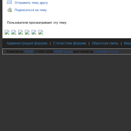
Отправить тему другу
Подписаться на тему
Пользователи просматривают эту тему:
Администрация форума
Статистика форума
Обратная связь
Вер
|
|
|
Powered by
MyBB
, © 2001-2026
MyBB Group
and rewrite by
Hi Fidelity Forum