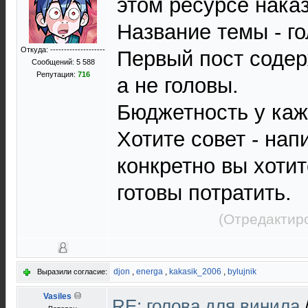
этом ресурсе нака
Название темы - го
Откуда: --------------------
Первый пост содер
Сообщений: 5 588
Репутация:
716
а не головы.
Бюджетность у каж
Хотите совет - нап
конкретно вы хотит
готовы потратить.
(Отредактир
djon
,
energa
,
kakasik_2006
,
bylujnik
Выразили согласие:
Vasiles
RE: голова для винила