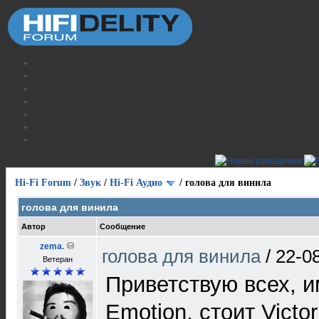
Hi-Fi Forum
/
Звук
/
Hi-Fi Аудио
/
голова для винила
голова для винила
Автор
Сообщение
zema.
голова для винила
/
22-0
Ветеран
Приветствую всех, и
Emotion, стоит Victor