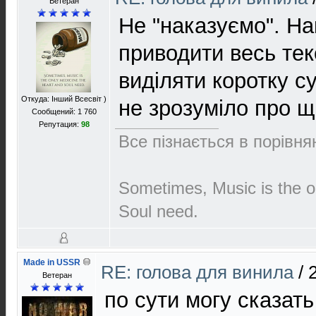
Ветеран
Не "наказуємо". Н
приводити весь тек
виділяти коротку су
Откуда: Інший Всесвіт )
не зрозуміло про 
Сообщений: 1 760
Репутация:
98
Все пізнається в порівнян
Sometimes, Music is the o
Soul need.
Made in USSR
RE: голова для винила
/
Ветеран
по сути могу сказать