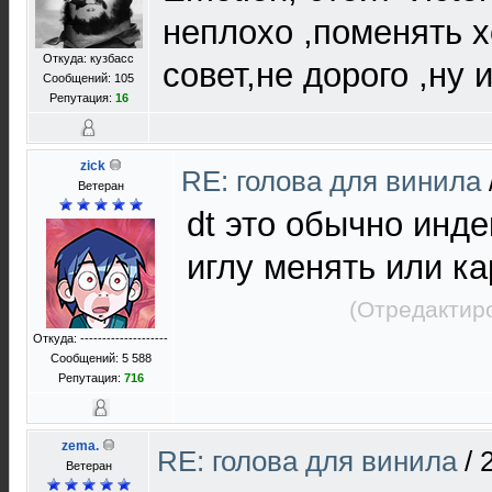
неплохо ,поменять 
Откуда: кузбасс
совет,не дорого ,ну и
Сообщений: 105
Репутация:
16
zick
RE: голова для винила
Ветеран
dt это обычно инде
иглу менять или ка
(Отредактир
Откуда: --------------------
Сообщений: 5 588
Репутация:
716
zema.
RE: голова для винила
/
Ветеран