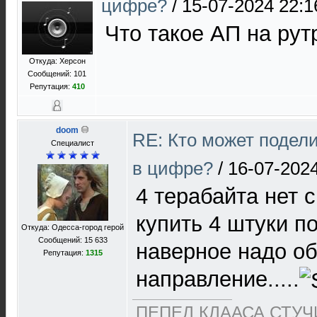
цифре?
/
15-07-2024 22:1
Что такое АП на рут
Откуда: Херсон
Сообщений: 101
Репутация:
410
doom
RE: Кто может подел
Специалист
в цифре?
/
16-07-2024
4 терабайта нет 
купить 4 штуки по 
Откуда: Одесса-город герой
Сообщений: 15 633
наверное надо об
Репутация:
1315
направление.....
ПЕПЕЛ КЛААСА СТУЧИ