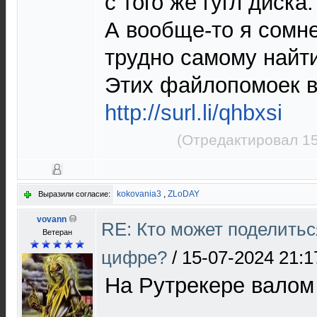
с того же гугл диска.
А вообще-то я сомне
трудно самому найти
Этих файлопомоек в
http://surl.li/qhbxsi
(Отредактировал 15
kokovania3
,
ZLoDAY
Выразили согласие:
vovann
RE: Кто может поделитьс
Ветеран
цифре?
/
15-07-2024 21:1
На Рутрекере валом 