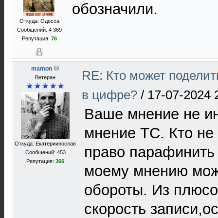
обозначили.
Откуда: Одесса
Сообщений: 4 369
Репутация:
76
mamon
RE: Кто может поделит
Ветеран
в цифре?
/
17-07-2024 
Ваше мнение не и
мнение ТС. Кто не 
Откуда: Екатериинослав
право парафинить 
Сообщений: 453
Репутация:
366
моему мнению мож
обороты. Из плюсо
скорость записи,о