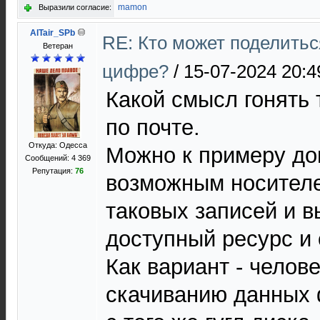
mamon
Выразили согласие:
AlTair_SPb
RE: Кто может поделитьс
Ветеран
цифре?
/
15-07-2024 20:4
Какой смысл гонять 
по почте.
Откуда: Одесса
Можно к примеру до
Сообщений: 4 369
Репутация:
76
возможным носител
таковых записей и 
доступный ресурс и 
Как вариант - челове
скачиванию данных