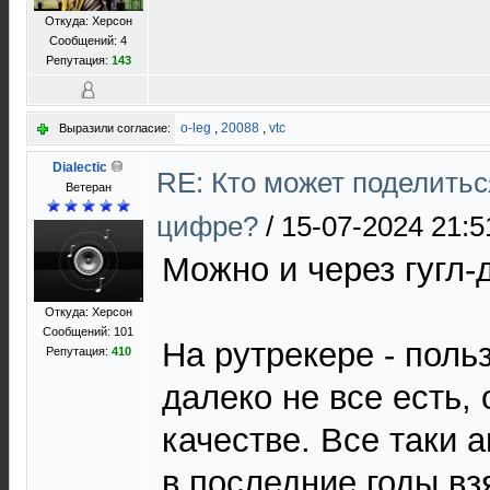
Откуда: Херсон
Сообщений: 4
Репутация:
143
o-leg
,
20088
,
vtc
Выразили согласие:
Dialectic
RE: Кто может поделитьс
Ветеран
цифре?
/
15-07-2024 21:5
Можно и через гугл-д
Откуда: Херсон
Сообщений: 101
На рутрекере - поль
Репутация:
410
далеко не все есть,
качестве. Все таки а
в последние годы вз