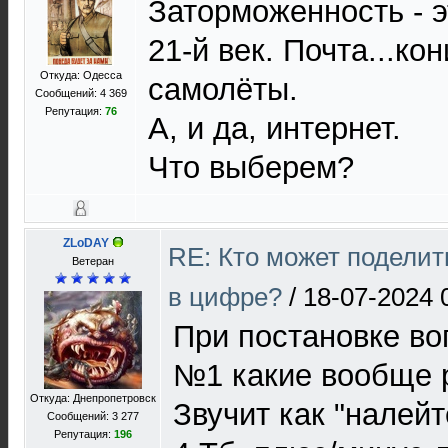
Заторможенность - э
21-й век. Почта...ко
Откуда: Одесса
самолёты.
Сообщений: 4 369
Репутация:
76
А, и да, интернет.
Что выберем?
ZLoDAY
RE: Кто может поделит
Ветеран
в цифре?
/
18-07-2024 
При постановке во
№1 какие вообще 
Откуда: Днепропетровск
Звучит как "налейт
Сообщений: 3 277
Репутация:
196