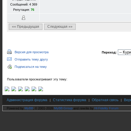
Сообщений: 4 369
Репутация:
76
«« Предыдущая
Следующая »»
Версия для просмотра
Переход:
Отправить тему другу
Подписаться на тему
Пользователи просматривают эту тему:
Администрация форума
Статистика форума
Обратная связь
Вер
|
|
|
Powered by
MyBB
, © 2001-2026
MyBB Group
and rewrite by
Hi Fidelity Forum