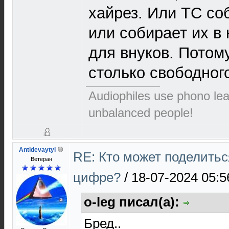
хайрез. Или ТС со
или собирает их в
для внуков. Потому
столько свободног
Audiophiles use phono le
unbalanced people!
Antidevaytyi
RE: Кто может поделитьс
Ветеран
цифре?
/
18-07-2024 05:5
o-leg писал(а):
Бред..