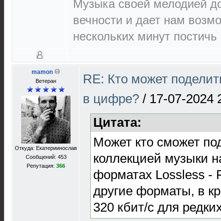
Музыка своей мелодией до
вечности и дает нам возм
нескольких минут постичь 
mamon
RE: Кто может поделит
Ветеран
в цифре?
/
17-07-2024 
Цитата:
Может кто сможет по
Откуда: Екатериинослав
коллекцией музыки н
Сообщений: 453
Репутация:
366
форматах Lossless -
другие форматы, в к
320 кбит/с для редки