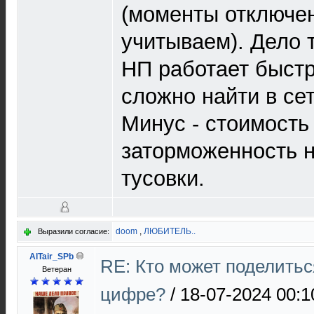
(моменты отключен
учитываем). Дело т
НП работает быст
сложно найти в сет
Минус - стоимость
заторможенность 
тусовки.
doom
,
ЛЮБИТЕЛЬ..
Выразили согласие:
AlTair_SPb
RE: Кто может поделитьс
Ветеран
цифре?
/
18-07-2024 00:1