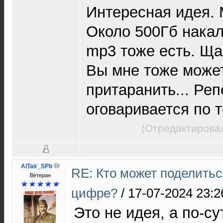
Интересная идея. 
Около 500Гб накал
mp3 тоже есть. Ща
Вы мне тоже может
притаранить... Ре
оговаривается по 
(Отредактировал
AlTair_SPb
RE: Кто может поделитьс
Ветеран
цифре?
/
17-07-2024 23:2
Это не идея, а по-с