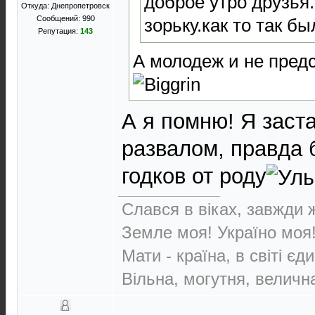
доброе утро друзья
Откуда: Днепропетровск
Сообщений: 990
зорьку.как то так б
Репутация:
143
А молодеж и не предс
А я помню! Я заста
развалом, правда 
годков от роду
Слався в віках, завжди 
Земле моя! Україно моя
Мати - країна, в світі єди
Вільна, могутня, величн