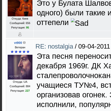
Это у Булата Шалвов
одного) были такие 
Откуда: Киев
оттепели
Сообщений: 656
Репутация:
95
vt900
RE: nostalgia
/
09-04-2011
Ветеран
Эта песня переносит
декабря 1969г. ДК Х
сталепроволочнокана
Откуда: UA
учащиеся ТУ№4, вст
Сообщений: 884
Репутация:
227
организовав огонек.
исполнили, популяр