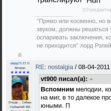
(Отредакти
"Прямо или косвенно, но в
звуком, должны решаться 
оспаривать заключения, к
не приходится" лорд Рэлей 
vitaly77-77
RE: nostalgia
/
08-04-2011
Ветеран
vt900 писал(а):
Вспомним
мелодии, ко
на миг, в то далекое п
Откуда: ... Сибирь
юными. П
Сообщений: 865