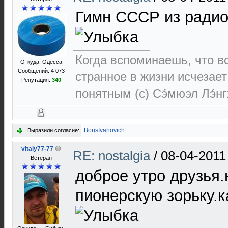
Гимн СССР из радио
Когда вспоминаешь, что 
Откуда: Одесса
Сообщений: 4 073
странное в жизни исчезает
Репутация:
340
понятным (c) Сэ́мюэл Лэ́н
BorisIvanovich
Выразили согласие:
vitaly77-77
RE: nostalgia
/
08-04-2011
Ветеран
доброе утро друзья
пионерскую зорьку.к