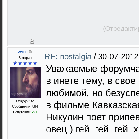
(Отредакти
vt900
RE: nostalgia
/
30-07-2012
Ветеран
Уважаемые форумча
в инете тему, в сво
любимой, но безусп
Откуда: UA
в фильме Кавказска
Сообщений: 884
Репутация:
227
Никулин поет припев
овец ) гей..гей..гей.