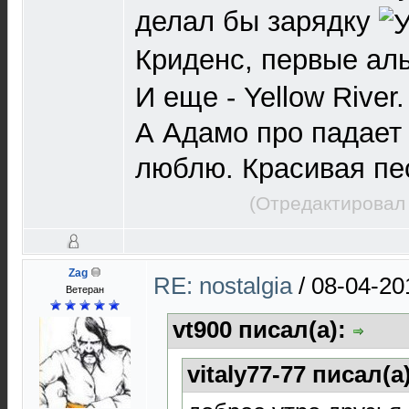
делал бы зарядку
Криденс, первые а
И еще - Yellow River.
А Адамо про падает 
люблю. Красивая пе
(Отредактировал 
Zag
RE: nostalgia
/
08-04-20
Ветеран
vt900 писал(а):
vitaly77-77 писал(а