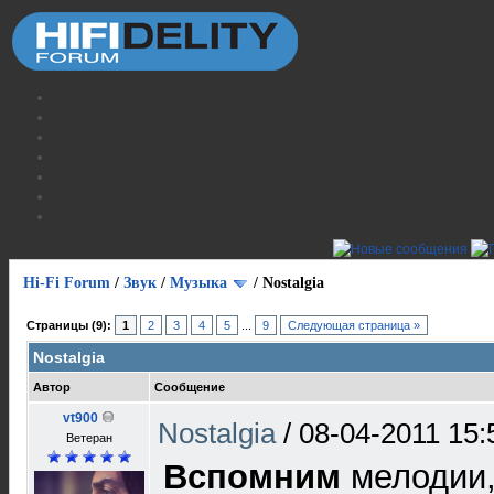
Hi-Fi Forum
/
Звук
/
Музыка
/
Nostalgia
Страницы (9):
1
2
3
4
5
...
9
Следующая страница »
Nostalgia
Автор
Сообщение
vt900
Nostalgia
/
08-04-2011 15:
Ветеран
Вспомним
мелодии,