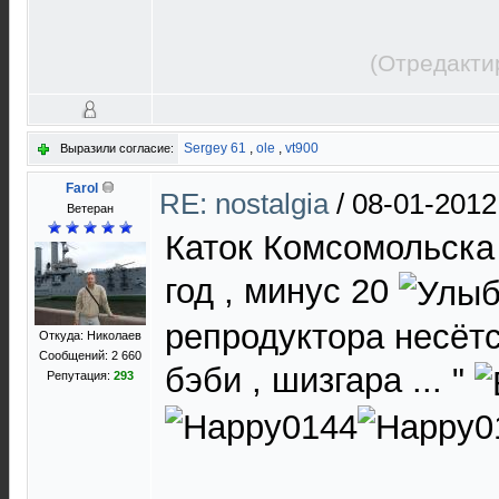
(Отредакти
Sergey 61
,
ole
,
vt900
Выразили согласие:
Farol
RE: nostalgia
/
08-01-2012
Ветеран
Каток Комсомольска 
год , минус 20
репродуктора несётся
Откуда: Николаев
Сообщений: 2 660
бэби , шизгара ... "
Репутация:
293