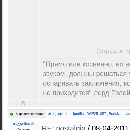
(Отредакти
"Прямо или косвенно, но в
звуком, должны решаться 
оспаривать заключения, к
не приходится" лорд Рэлей 
etlik
,
aqvadim
,
igorilla
,
DGE251057
,
BorisIvanovi
Выразили согласие:
АндрейКа
RE: nostalgia
/
08-04-2011
Ветеран