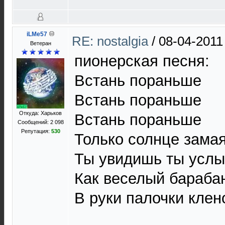
iLMe57
RE: nostalgia
/
08-04-2011
Ветеран
пионерская песня:
Встань пораньше
Встань пораньше
Откуда: Харьков
Встань пораньше
Сообщений: 2 098
Репутация:
530
Только солнце замая
Ты увидишь ты усл
Как веселый бараба
В руки палочки клено