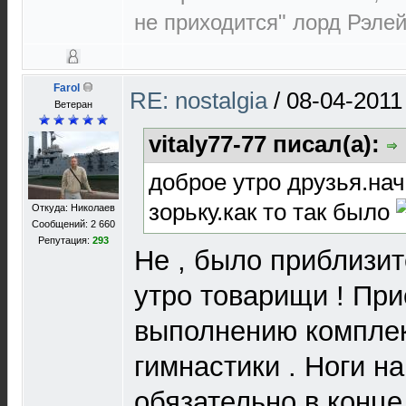
не приходится" лорд Рэлей 
Farol
RE: nostalgia
/
08-04-2011
Ветеран
vitaly77-77 писал(а):
доброе утро друзья.на
зорьку.как то так было
Откуда: Николаев
Сообщений: 2 660
Репутация:
293
Не , было приблизит
утро товарищи ! При
выполнению комплек
гимнастики . Ноги на
обязательно в конце