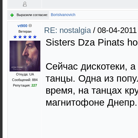
BorisIvanovich
Выразили согласие:
vt900
RE: nostalgia
/
08-04-2011
Ветеран
Sisters Dza Pinats ho
Сейчас дискотеки, а
Откуда: UA
танцы. Одна из попу
Сообщений: 884
Репутация:
227
время, на танцах кр
магнитофоне Днепр.