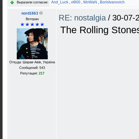
And_Luck
,
vt900
,
WoWaN
,
BorisIvanovich
Выразили согласие:
nord1663
RE: nostalgia
/
30-07-
Ветеран
The Rolling Stone
Откуда: Шарав-Авів, Україна
Сообщений: 543
Репутация:
217