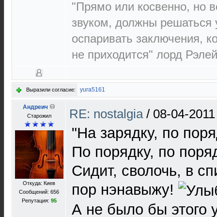
"Прямо или косвенно, но в
звуком, должны решаться 
оспаривать заключения, к
не приходится" лорд Рэлей 
yura5161
Выразили согласие:
Андреич
RE: nostalgia
/
08-04-2011
Старожил
"На зарядку, по поря
По порядку, по поря
Сидит, сволочь, в сп
Откуда: Киев
пор нэнавыжу!
Сообщений: 656
Репутация:
95
А не было бы этого 