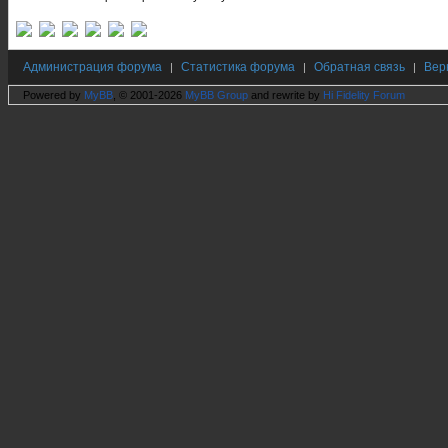
Администрация форума
Статистика форума
Обратная связь
Вер
|
|
|
Powered by
MyBB
, © 2001-2026
MyBB Group
and rewrite by
Hi Fidelity Forum