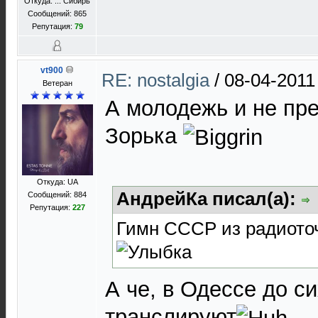
Откуда: ... Сибирь
Сообщений: 865
Репутация:
79
vt900
RE: nostalgia
/
08-04-2011
Ветеран
А молодежь и не пре
Зорька
Откуда: UA
АндрейКа писал(а):
Сообщений: 884
Репутация:
227
Гимн СССР из радиоточ
А че, в Одессе до с
транслируют