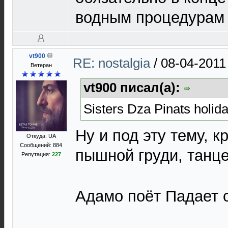
водным процедурам 
vt900
RE: nostalgia
/
08-04-2011
Ветеран
vt900 писал(а):
Sisters Dza Pinats holid
Ну и под эту тему, 
Откуда: UA
Сообщений: 884
пышной груди, танце
Репутация:
227
Адамо поёт Падает 