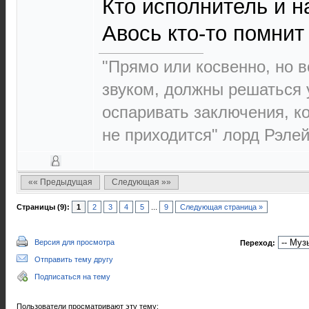
Кто исполнитель и н
Авось кто-то помни
"Прямо или косвенно, но в
звуком, должны решаться 
оспаривать заключения, к
не приходится" лорд Рэлей 
«« Предыдущая
Следующая »»
Страницы (9):
1
2
3
4
5
...
9
Следующая страница »
Версия для просмотра
Переход:
Отправить тему другу
Подписаться на тему
Пользователи просматривают эту тему: