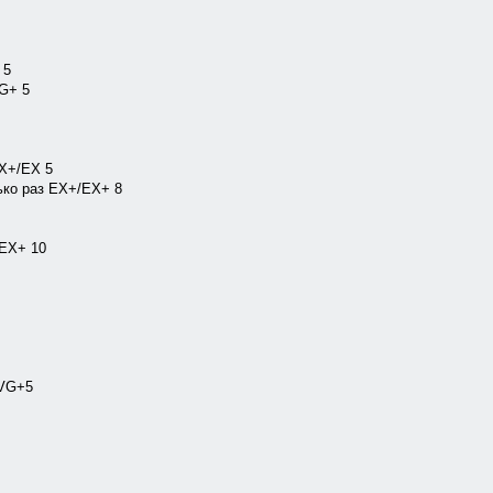
 5
G+ 5
EX+/EX 5
ько раз EX+/EX+ 8
/EX+ 10
/VG+5