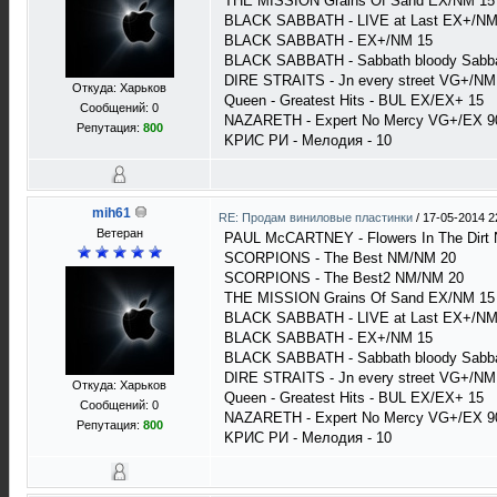
THE MISSION Grains Of Sand EX/NM 15
BLACK SABBATH - LIVE at Last EX+/NM
BLACK SABBATH - EX+/NM 15
BLACK SABBATH - Sabbath bloody Sabb
DIRE STRAITS - Jn every street VG+/NM
Откуда: Харьков
Queen - Greatest Hits - BUL EX/EX+ 15
Сообщений: 0
NAZARETH - Expert No Mercy VG+/EX 9
Репутация:
800
KРИС РИ - Мелодия - 10
mih61
RE: Продам виниловые пластинки
/
17-05-2014 2
Ветеран
PAUL McCARTNEY - Flowers In The Dirt
SCORPIONS - The Best NM/NM 20
SCORPIONS - The Best2 NM/NM 20
THE MISSION Grains Of Sand EX/NM 15
BLACK SABBATH - LIVE at Last EX+/NM
BLACK SABBATH - EX+/NM 15
BLACK SABBATH - Sabbath bloody Sabb
DIRE STRAITS - Jn every street VG+/NM
Откуда: Харьков
Queen - Greatest Hits - BUL EX/EX+ 15
Сообщений: 0
NAZARETH - Expert No Mercy VG+/EX 9
Репутация:
800
KРИС РИ - Мелодия - 10