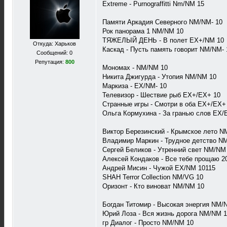
Extreme - Purnograffitti Nm/NM 15
Памяти Аркадия Северного NM/NM- 10
Рок панорама 1 NM/NM 10
ТЯЖЕЛЫЙ ДЕНЬ - В полет EX+/NM 10
Откуда: Харьков
Каскад - Пусть память говорит NM/NM- 
Сообщений: 0
Репутация:
800
Мономах - NM/NM 10
Никита Джигурда - Утопия NM/NM 10
Маркиза - EX/NM- 10
Телевизор - Шествие рыб EX+/EX+ 10
Странные игры - Смотри в оба EX+/EX+
Ольга Кормухина - За гранью слов EX/
Виктор Березинский - Крымское лето N
Владимир Маркин - Трудное детство N
Сергей Беликов - Утренний свет NM/NM
Алексей Кондаков - Все тебе прощаю 2
Андрей Мисин - Чужой EX/NM 10115
SHAH Terror Collection NM/VG 10
Оризонт - Кто виноват NM/NM 10
Богдан Титомир - Высокая энергия NM/
Юрий Лоза - Вся жизнь дорога NM/NM 
гр Диалог - Просто NM/NM 10