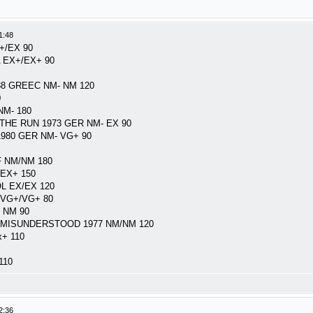
1:48
+/EX 90
A EX+/EX+ 90
8 GREEC NM- NM 120
0
NM- 180
HE RUN 1973 GER NM- EX 90
980 GER NM- VG+ 90
F NM/NM 180
EX+ 150
L EX/EX 120
A VG+/VG+ 80
 NM 90
 MISUNDERSTOOD 1977 NM/NM 120
x+ 110
110
2:36