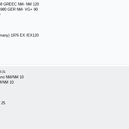
8 GREEC NM- NM 120
980 GER NM- VG+ 90
0
ermany) 1976 EX /EX120
3:31
ыло NM/NM 10
M/NM 10
 25