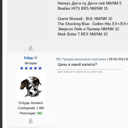
Herreys Дигги лу Дигги лей NM/NM 5
Beatles HITS BRS NM/NM 15
Gianni Morandi - BUL NM/NM 10
The Shocking Blue - Golfen Hits EX+/EX
Эмерсон Лейк и Палмер NM/NM 10
Mark Bolan T.REX NM/NM 10
Edipp
RE: Продам виниловые пластинки
/
29-04-2014 0
Ветеран
Цены в какой валюте?
Для каждого звука есть своё ухо.
Откуда: Алчевск
Сообщений: 1 485
Репутация:
163