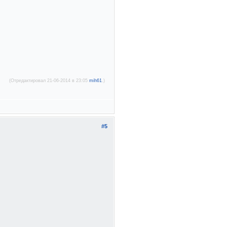
(Отредактировал 21-06-2014 в 23:05
mih61
.)
#5