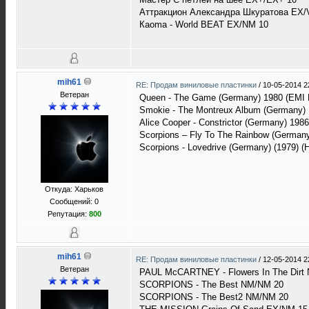
Аттракцион Александра Шкуратова EX/
Кaoma - World BEAT EX/NM 10
mih61
RE: Продам виниловые пластинки
/
10-05-2014 2
Ветеран
Queen - The Game (Germany) 1980 (EMI E
Smokie - The Montreux Album (Germany) 
Alice Cooper - Constrictor (Germany) 198
Scorpions – Fly To The Rainbow (German
Scorpions - Lovedrive (Germany) (1979) (
Откуда: Харьков
Сообщений: 0
Репутация:
800
mih61
RE: Продам виниловые пластинки
/
12-05-2014 2
Ветеран
PAUL McCARTNEY - Flowers In The Dirt
SCORPIONS - The Best NM/NM 20
SCORPIONS - The Best2 NM/NM 20