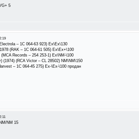
VG+ 5
2:19
lectrola – 1C 064-63 923) Ex\Ex\130
1978 (RAK ‎– 1C 064-61 505) Ex\Ex+\100
6 (MCA Records ‎– 254 253-1) Ex\NM-\100
y) (1974) (RCA Victor – CL 28502) NM\NM\150
Harvest – 1C 064-45 275) Ex-\Ex-\100 продан
2:11
 NM/NM 15