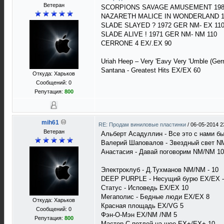
Ветеран
SCORPIONS SAVAGE AMUSEMENT 198
NAZARETH MALICE IN WONDERLAND 1
SLADE SLAYED ? 1972 GER NM- EX 11
SLADE ALIVE ! 1971 GER NM- NM 110
СERRONE 4 EX/.EX 90
Uriah Heep ‎– Very 'Eavy Very 'Umble (G
Santana - Greatest Hits EX/EX 60
Откуда: Харьков
Сообщений: 0
Репутация:
800
mih61
RE: Продам виниловые пластинки
/
06-05-2014 2
Ветеран
Альберт Асадуллин - Все это с нами б
Валерий Шаповалов - Звездный свет N
Анастасия - Давай поговорим NM/NM 10
Электроклуб - Д.Тухманов NM/NM - 10
DEEP PURPLE - Несущий бурю EX/EX -
Статус - Исповедь EX/EX 10
Мегаполис - Бедные люди EX/EX 8
Откуда: Харьков
Красная площадь EX/VG 5
Сообщений: 0
Фэн-О-Мэн EX/NM /NM 5
Репутация:
800
Мастер С петлей на шее EX+/EX+ 10