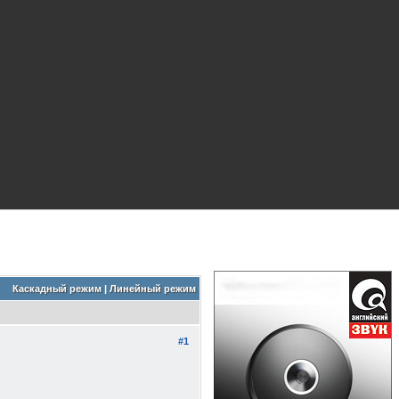
Каскадный режим
|
Линейный режим
#1