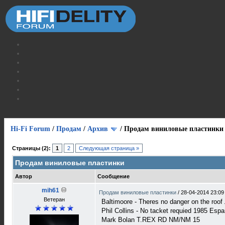
Hi-Fi Forum
/
Продам
/
Архив
/
Продам виниловые пластинки
Страницы (2):
1
2
Следующая страница »
Продам виниловые пластинки
Автор
Сообщение
mih61
Продам виниловые пластинки
/
28-04-2014 23:09
Ветеран
Baltimoore - Theres no danger on the r
Phil Collins - No tacket requied 1985 Esp
Mark Bolan T.REX RD NM/NM 15