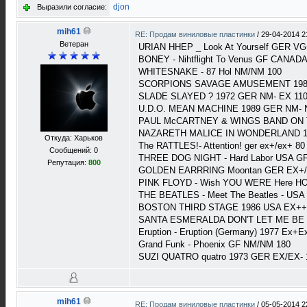
djon
Выразили согласие:
mih61
RE: Продам виниловые пластинки
/
29-04-2014 2
Ветеран
URIAN HHEP _ Look At Yourself GER VG
BONEY - Nihtflight To Venus GF CANAD
WHITESNAKE - 87 Hol NM/NM 100
SCORPIONS SAVAGE AMUSEMENT 198
SLADE SLAYED ? 1972 GER NM- EX 11
U.D.O. MEAN MACHINE 1989 GER NM- 
PAUL McCARTNEY & WINGS BAND ON T
NAZARETH MALICE IN WONDERLAND 1
Откуда: Харьков
The RATTLES!- Attention! ger ex+/ex+ 80
Сообщений: 0
THREE DOG NIGHT - Hard Labor USA G
Репутация:
800
GOLDEN EARRRING Moontan GER EX+/
PINK FLOYD - Wish YOU WERE Here HO
THE BEATLES - Meet The Beatles - US
BOSTON THIRD STAGE 1986 USA EX++
SANTA ESMERALDA DON'T LET ME BE
Eruption - Eruption (Germany) 1977 Ex+E
Grand Funk - Phoenix GF NM/NM 180
SUZI QUATRO quatro 1973 GER EX/EX- 
mih61
RE: Продам виниловые пластинки
/
05-05-2014 2