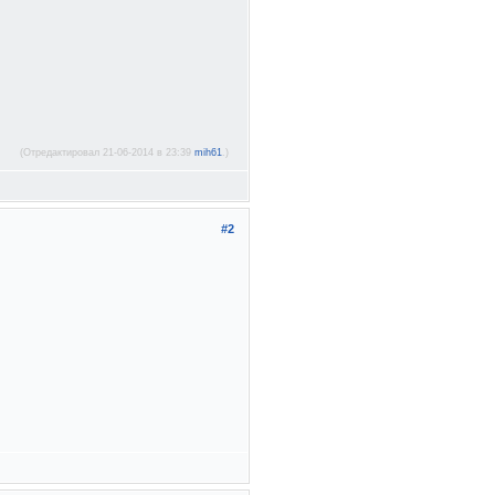
(Отредактировал 21-06-2014 в 23:39
mih61
.)
#2