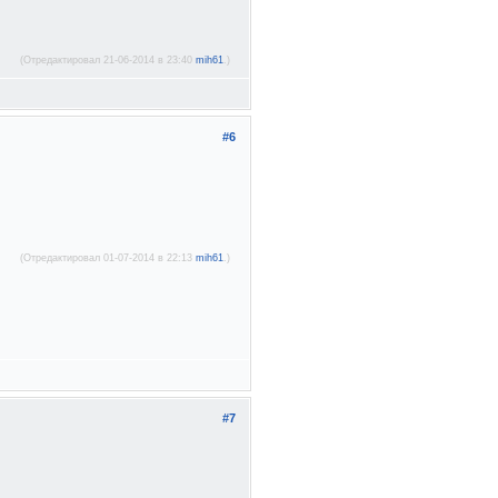
(Отредактировал 21-06-2014 в 23:40
mih61
.)
#6
(Отредактировал 01-07-2014 в 22:13
mih61
.)
#7