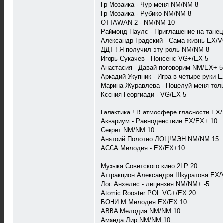
Гр Мозаика - Чур меня NM/NM 8
Гр Мозаика - Рубико NM/NM 8
OTTAWAN 2 - NM/NM 10
Раймонд Паулс - Приглашение на танец
Александр Градский - Сама жизнь EX/V
ДДТ ! Я получил эту роль NM/NM 8
Игорь Сукачев - Нонсенс VG+/EX 5
Анастасия - Давай поговорим NM/EX+ 5
Аркадий Укупник - Игра в четыре руки 
Марина Журавлева - Поцелуй меня тол
Ксения Георгиади - VG/EX 5
Галактика ! В атмосфере гласности EX
Аквариум - Равноденствие EX/EX+ 10
Секрет NM/NM 10
Анатоий Полотно ЛОЦ!МЭН NM/NM 15
АССА Мелодия - EX/EX+10
Музыка Советского кино 2LP 20
Аттракцион Александра Шкуратова EX
Лос Анхелес - лицензия NM/NM+ -5
Atomic Rooster POL VG+/EX 20
БОНИ М Мелодия EX/EX 10
ABBA Мелодия NM/NM 10
Аманда Лир NM/NM 10