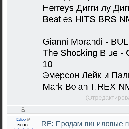
Herreys Дигги лу Ди
Beatles HITS BRS N
Gianni Morandi - BU
The Shocking Blue - 
10
Эмерсон Лейк и Па
Mark Bolan T.REX N
(Отредактиров
Edipp
RE: Продам виниловые 
Ветеран