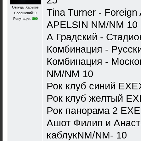
25
Откуда: Харьков
Tina Turner - Foreign
Сообщений: 0
Репутация:
800
APELSIN NM/NM 10
А Градский - Стади
Комбинация - Русск
Комбинация - Моско
NM/NM 10
Рок клуб синий EXE
Рок клуб желтый EX
Рок панорама 2 EXE
Ашот Филип и Анаст
каблукNM/NM- 10