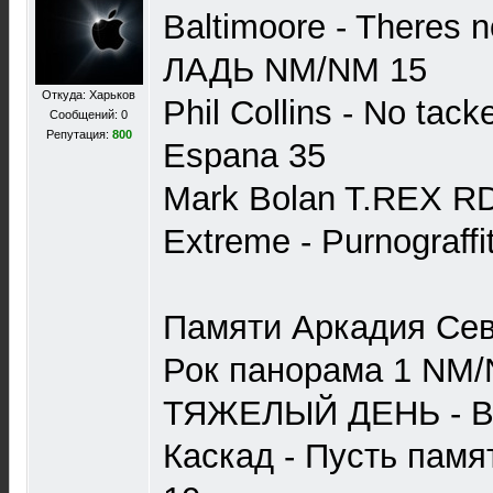
Baltimoore - Theres n
ЛАДЬ NM/NM 15
Откуда: Харьков
Phil Collins - No tack
Сообщений: 0
Репутация:
800
Espana 35
Mark Bolan T.REX R
Extreme - Purnograff
Памяти Аркадия Сев
Рок панорама 1 NM/
ТЯЖЕЛЫЙ ДЕНЬ - В 
Каскад - Пусть памя