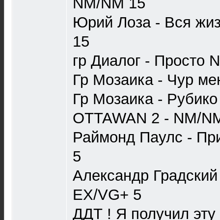
NM/NM 15
Юрий Лоза - Вся жи
15
гр Диалог - Просто 
Гр Мозаика - Чур м
Гр Мозаика - Рубик
OTTAWAN 2 - NM/N
Раймонд Паулс - Пр
5
Александр Градский
EX/VG+ 5
ДДТ ! Я получил эт