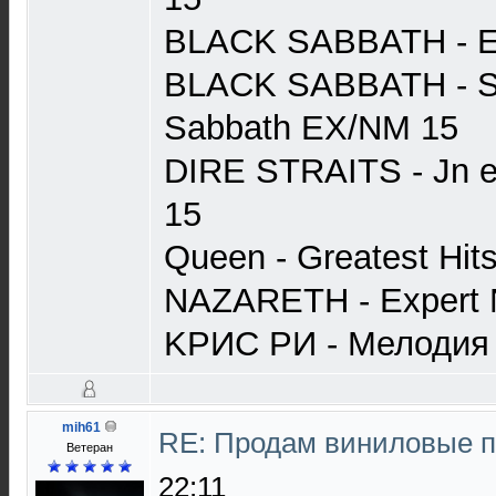
BLACK SABBATH - 
BLACK SABBATH - Sa
Sabbath EX/NM 15
DIRE STRAITS - Jn e
15
Queen - Greatest Hit
NAZARETH - Expert 
KРИС РИ - Мелодия 
mih61
RE: Продам виниловые 
Ветеран
22:11