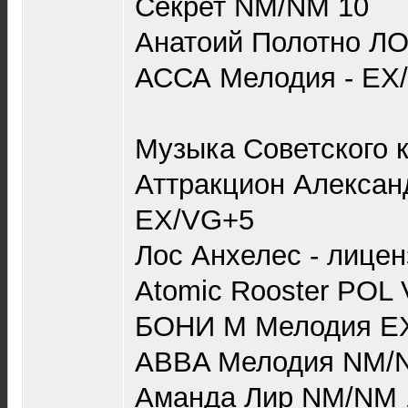
Секрет NM/NM 10
Анатоий Полотно Л
АССА Мелодия - EX
Музыка Советского 
Аттракцион Алексан
EX/VG+5
Лос Анхелес - лице
Atomic Rooster POL
БОНИ М Мелодия EX
ABBA Мелодия NM/
Аманда Лир NM/NM 