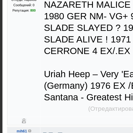
NAZARETH MALICE
Сообщений: 0
Репутация:
800
1980 GER NM- VG+ 
SLADE SLAYED ? 19
SLADE ALIVE ! 197
СERRONE 4 EX/.EX 
Uriah Heep ‎– Very 'E
(Germany) 1976 EX 
Santana - Greatest H
(Отредактиров
mih61