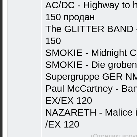
AC/DC - Highway to 
150 продан
The GLITTER BAND 
150
SMOKIE - Midnight C
SMOKIE - Die groben 
Supergruppe GER N
Paul McCartney - Ba
EX/EX 120
NAZARETH - Malice 
/EX 120
(Отредактиров