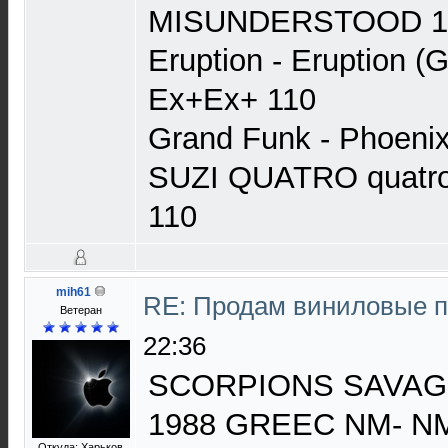
MISUNDERSTOOD 19
Eruption - Eruption 
Ex+Ex+ 110
Grand Funk - Phoen
SUZI QUATRO quatr
110
mih61
RE: Продам виниловые 
Ветеран
22:36
SCORPIONS SAVA
1988 GREEC NM- N
Откуда: Харьков