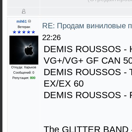
mih61
RE: Продам виниловые 
Ветеран
22:26
DEMIS ROUSSOS - Ha
VG+/VG+ GF CAN 5
Откуда: Харьков
DEMIS ROUSSOS - T
Сообщений: 0
Репутация:
800
EX/EX 60
DEMIS ROUSSOS - 
The GLITTER BAND 