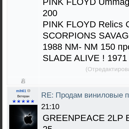
PINK FLOYD Umma
200
PINK FLOYD Relics
SCORPIONS SAVA
1988 NM- NM 150 пр
SLADE ALIVE ! 197
(Отредактиров
mih61
RE: Продам виниловые 
Ветеран
21:10
GREENPEACE 2LP E