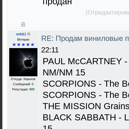
продан
(Отредактиров
mih61
RE: Продам виниловые 
Ветеран
22:11
PAUL McCARTNEY - Fl
NM/NM 15
Откуда: Харьков
SCORPIONS - The B
Сообщений: 0
Репутация:
800
SCORPIONS - The B
THE MISSION Grains
BLACK SABBATH - LI
15