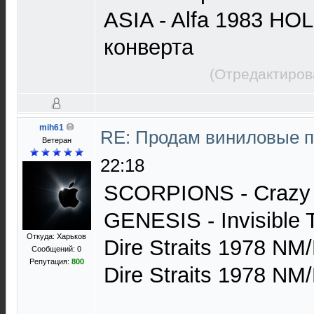
ASIA - Alfa 1983 HO
конверта
(Отредактиров
mih61
RE: Продам виниловые 
Ветеран
22:18
SCORPIONS - Crazy 
GENESIS - Invisible
Откуда: Харьков
Dire Straits 1978 N
Сообщений: 0
Репутация:
800
Dire Straits 1978 N