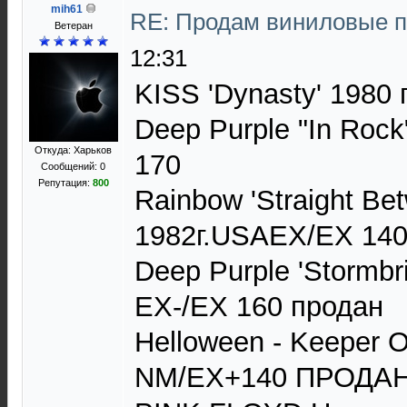
mih61
RE: Продам виниловые 
Ветеран
12:31
KISS 'Dynasty' 1980
Deep Purple "In Roc
Откуда: Харьков
170
Сообщений: 0
Репутация:
800
Rainbow 'Straight Be
1982г.USAEX/EX 14
Deep Purple 'Stormbr
EX-/EX 160 продан
Helloween - Keeper 
NM/EX+140 ПРОДА