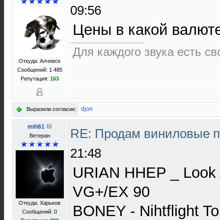
09:56
Цены в какой валют
Для каждого звука есть св
Откуда: Алчевск
Сообщений: 1 485
Репутация:
163
djon
Выразили согласие:
mih61
RE: Продам виниловые 
Ветеран
21:48
URIAN HHEP _ Look 
VG+/EX 90
Откуда: Харьков
BONEY - Nihtflight 
Сообщений: 0