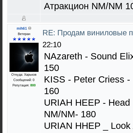
Атракцион NM/NM 1
mih61
RE: Продам виниловые 
Ветеран
22:10
NAzareth - Sound Eli
150
Откуда: Харьков
KISS - Peter Criess
Сообщений: 0
Репутация:
800
160
URIAH HEEP - Head F
NM/NM- 180
URIAN HHEP _ Look 