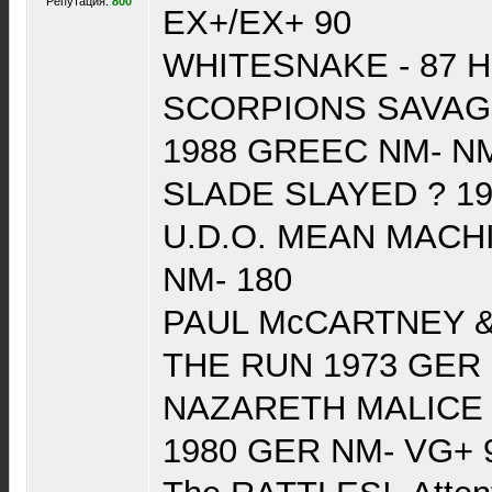
Репутация:
800
EX+/EX+ 90
WHITESNAKE - 87 H
SCORPIONS SAVA
1988 GREEC NM- N
SLADE SLAYED ? 19
U.D.O. MEAN MACH
NM- 180
PAUL McCARTNEY 
THE RUN 1973 GER 
NAZARETH MALICE
1980 GER NM- VG+ 