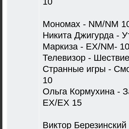
10
Мономах - NM/NM 1
Никита Джигурда - 
Маркиза - EX/NM- 1
Телевизор - Шестви
Странные игры - См
10
Ольга Кормухина - З
EX/EX 15
Виктор Березинский 