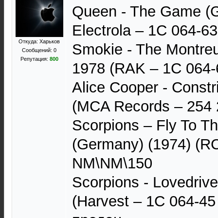
Queen - The Game (
Electrola – 1C 064-6
Откуда: Харьков
Smokie - The Montre
Сообщений: 0
Репутация:
800
1978 (RAK ‎– 1C 064-
Alice Cooper - Const
(MCA Records ‎– 254
Scorpions – Fly To T
(Germany) (1974) (RC
NM\NM\150
Scorpions - Lovedriv
(Harvest – 1C 064-45