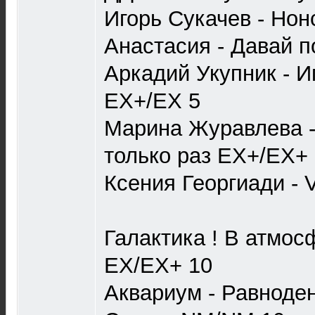
Игорь Сукачев - Но
Анастасия - Давай 
Аркадий Укупник - И
EX+/EX 5
Марина Журавлева -
только раз EX+/EX+
Ксения Георгиади - 
Галактика ! В атмос
EX/EX+ 10
Аквариум - Равноде