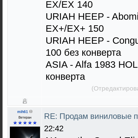
EX/EX 140
URIAH HEEP - Abomi
EX+/EX+ 150
URIAH HEEP - Congu
100 без конверта
ASIA - Alfa 1983 HO
конверта
(Отредактиров
mih61
RE: Продам виниловые 
Ветеран
22:42