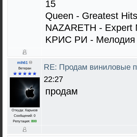
15
Queen - Greatest Hit
NAZARETH - Expert 
KРИС РИ - Мелодия 
mih61
RE: Продам виниловые 
Ветеран
22:27
продам
Откуда: Харьков
Сообщений: 0
Репутация:
800