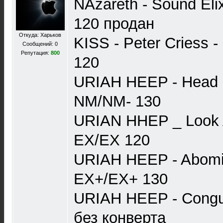
NAzareth - Sound Eli
120 продан
Откуда: Харьков
KISS - Peter Criess
Сообщений: 0
Репутация:
800
120
URIAH HEEP - Head F
NM/NM- 130
URIAN HHEP _ Look 
EX/EX 120
URIAH HEEP - Abomi
EX+/EX+ 130
URIAH HEEP - Congu
без конверта