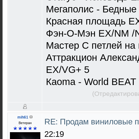
Мегаполис - Бедные
Красная площадь E
Фэн-О-Мэн EX/NM /
Мастер С петлей на
Аттракцион Алексан
EX/VG+ 5
Кaoma - World BEAT
(Отредактиров
mih61
RE: Продам виниловые 
Ветеран
22:19