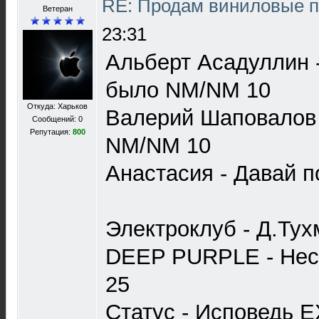
RE: Продам виниловые 
Ветеран
23:31
Альберт Асадуллин -
было NM/NM 10
Откуда: Харьков
Валерий Шаповалов 
Сообщений: 0
Репутация:
800
NM/NM 10
Анастасия - Давай 
Электроклуб - Д.Ту
DEEP PURPLE - Нес
25
Статус - Исповедь E