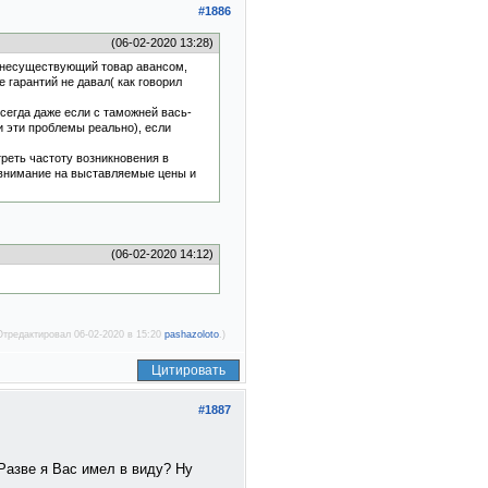
#1886
(06-02-2020 13:28)
а несуществующий товар авансом,
 гарантий не давал( как говорил
всегда даже если с таможней вась-
и эти проблемы реально), если
треть частоту возникновения в
е внимание на выставляемые цены и
(06-02-2020 14:12)
Отредактировал 06-02-2020 в 15:20
pashazoloto
.)
Цитировать
#1887
Разве я Вас имел в виду? Ну