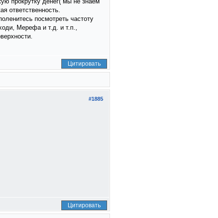
кую прокрутку денег( мы не знаем
ая ответственность.
 поленитесь посмотреть частоту
ди, Мерефа и т.д. и т.п.,
оверхности.
Цитировать
#1885
Цитировать