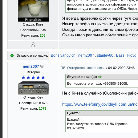
предоставляет доставку дороже 14999 грн, 
попросил в другом ракурсе сфоткать усилит
фотки оттуда и выставил их на ОЛХе. Через 
Я всегда проверяю фотки через гугл фо
Номер телефона ничего не даст,так как
Откуда: Киев
Всегда просите дополнительные фото,а
Сообщений: 235
Очень мало реальных объявлений с бр
Репутация:
208
BorisIvanovich
,
nem2007
,
stanley60
,
Bass
,
Floyd
Выразили согласие:
nem2007
RE: Осторожно, мошенники!
/
04-02-2020 23:46
Ветеран
Shyrpak писал(а):
Вот номер этого чуда: +380500431008.
Не с Киева случайно (Оболонский райо
Откуда: Kiev
Сообщений: 8 475
https://www.telefonnyjdovidnyk.com.ua/n
Репутация:
1073
Цитата:
Шахрай!!!
Взяв завдаток за товар з ОЛХ і пропав!!!
03.02.2020