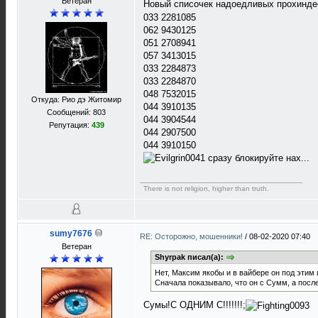
Ветеран
Новый списочек надоедливых прохинде
033 2281085
062 9430125
051 2708941
057 3413015
033 2284873
033 2284870
048 7532015
Откуда: Рио дэ Житомир
044 3910135
Сообщений: 803
044 3904544
Репутация:
439
044 2907500
044 3910150
сразу блокируйте нах...
There is not religion, higher than truth.
sumy7676
RE: Осторожно, мошенники!
/
08-02-2020 07:40
Ветеран
Shyrpak писал(а):
Нет, Максим якобы и в вайбере он под этим
Сначала показывало, что он с Сумм, а посл
Сумы!С ОДНИМ С!!!!!!!;