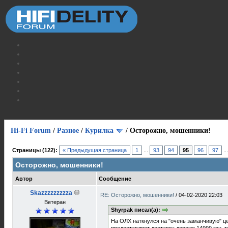
Hi-Fi Forum
/
Разное
/
Курилка
/
Осторожно, мошенники!
Страницы (122):
« Предыдущая страница
1
...
93
94
95
96
97
..
Осторожно, мошенники!
Автор
Сообщение
Skazzzzzzzzza
RE: Осторожно, мошенники!
/
04-02-2020 22:03
Ветеран
Shyrpak писал(а):
На ОЛХ наткнулся на "очень заманчивую" це