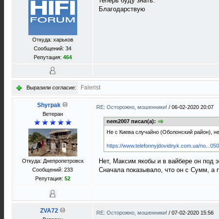
теперь буду знать.
Благодарствую
Откуда: харьков
Сообщений: 34
Репутация:
464
Falerist
Выразили согласие:
Shyrpak
RE: Осторожно, мошенники!
/
06-02-2020 20:07
Ветеран
nem2007 писал(а):
Не с Киева случайно (Оболонский район), н
https://www.telefonnyjdovidnyk.com.ua/no...0
Нет, Максим якобы и в вайбере он под 
Откуда: Днепропетровск
Сначала показывало, что он с Сумм, а 
Сообщений: 233
Репутация:
52
ZVA72
RE: Осторожно, мошенники!
/
07-02-2020 15:56