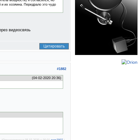
итель мощности) я согласился, но
 и их хозяина. Передрало это чудо
ерез видеосвязь
Цитировать
#1882
(04-02-2020 20:36)