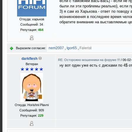
если с таможней вась-вась) - если не 
были ли эти проблемы реально), если п
3) я сам из Харькова - ответ по поводу
возникновения в последнее время челов 
Откуда: харьков
обратите внимание на выставляемые це
Сообщений: 34
Репутация:
464
nem2007
,
Igor65
,
Falerist
Выразили согласие:
darkflesh
RE: Осторожно мошенники на форуме !!!
/
06-02
Ветеран
ну вот один уже есть с дисками по 4$ 
Откуда: Horishni Plavni
Сообщений: 909
Репутация:
229