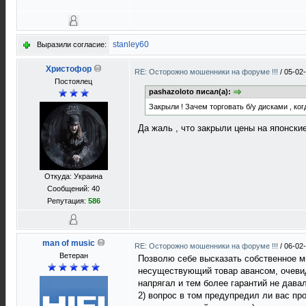
stanley60
Выразили согласие:
Христофор
RE: Осторожно мошенники на форуме !!!
/
05-02
Постоялец
pashazoloto писал(а):
Закрыли ! Зачем торговать б/у дисками , ког
Да жаль , что закрыли цены на японски
Откуда: Украина
Сообщений: 40
Репутация:
586
man of music
RE: Осторожно мошенники на форуме !!!
/
06-02
Ветеран
Позволю себе высказать собственное м
несуществующий товар авансом, очевид
напрягал и тем более гарантий не давал
2) вопрос в том предупредил ли вас про