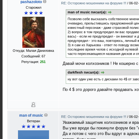
pashazoloto
RE: Осторожно мошенники на форуме !!!
/
06-02
Старожил
man of music писал(а):
Позволю себе высказать собственное мнени
очевидно, прельстившись предложенной ценой
известный персонаж - даже страховой полис 
2) вопрос в том предупредил ли вас продаве
вась) - если не предупредил - он виноват 
предупредил - это ваш, повторюсь, личный 
3) я сам из Харькова - ответ по поводу воз
последнее время челов с исходной нулевой р
Откуда: Малая Даниловка
часто пересекающиеся названия дисков и от
Сообщений: 67
Репутация:
251
Давай мочи колхозников ! Не кошерно с 
darkflesh писал(а):
ну вот один уже есть с дисками по 4$ от за
По 4 $ это дорого давайте продавать хот
man of music
RE: Осторожно мошенники на форуме !!!
/
06-02-
Ветеран
Уважаемый защитник колхозников и враг
Вы уже вроде бы покинули форум без "
Да и потом с чего это Вы вдруг в адво