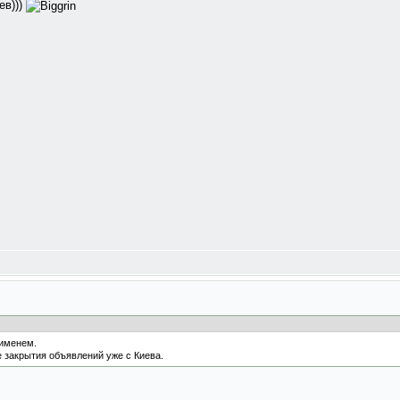
ев)))
 именем.
е закрытия объявлений уже с Киева.