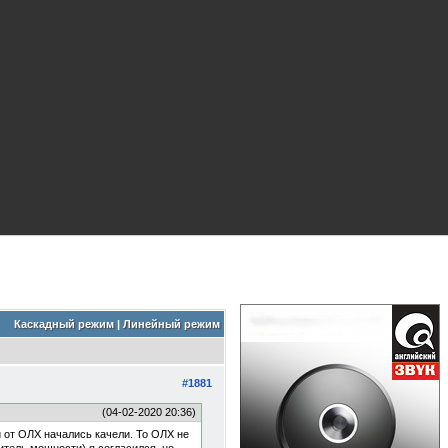
Каскадный режим
|
Линейный режим
#1881
(04-02-2020 20:36)
й от ОЛХ начались качели. То ОЛХ не