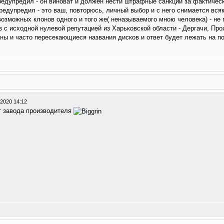
предупредил - он виноват и должен нести штрафные санкции за фактичес
редупредил - это ваш, повторюсь, личный выбор и с него снимается всяк
 возможных клонов одного и того же( неназываемого мною человека) - не
с исходной нулевой репутацией из Харьковской области - Дергачи, Прохо
ны и часто пересекающиеся названия дисков и ответ будет лежать на п
-2020 14:12
от завода производителя