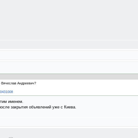
е Вячеслав Андреевич?
500431008
этим именем.
после закрытия объявлений уже с Киева.