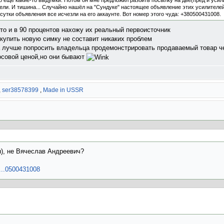
то ещё какие-то выдумки. Потом он мне предложил разбить посылку на две(пред и усил
ели. И тишина... Случайно нашёл на "Сундуке" настоящее объявление этих усилителей
сутки объявления все исчезли на его аккаунте. Вот номер этого чуда: +380500431008.
то и в 90 процентов нахожу их реальный первоисточник
 купить новую симку не составит никаких проблем
 лучше попросить владельца продемонстрировать продаваемый товар ч
осовой ценой,но они бывают
,
ser38578399
,
Made in USSR
н), не Вячеслав Андреевич?
o...0500431008