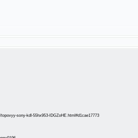
enie/topovyy-sony-kdl-55hx953-IDGZoHE.html#d1cae17773