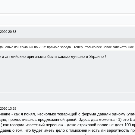
-2020 20:33
да новые из Германии по 2-3 € прямо с завода ! Теперь только все новое запечатанное 
е и английские оригиналы были самые лучшие в Украине !
-2020 13:28
нение - как я понял, несколько товарищей с форума давали одному благ
но, прельстившись предложенной ценой. Здесь два момента - 1) это Ва
( как говорил известный персонаж - даже страховой полис не дает 100 п
давец о том, что будет иметь дело с таможней и есть ли вероятность пр