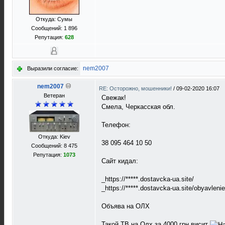
Откуда: Сумы
Сообщений: 1 896
Репутация:
628
nem2007
Выразили согласие:
nem2007
RE: Осторожно, мошенники!
/
09-02-2020 16:07
Ветеран
Свежак!
Смела, Черкасская обл.
Телефон:
Откуда: Kiev
38 095 464 10 50
Сообщений: 8 475
Репутация:
1073
Сайт кидал:
_https://*****.dostavcka-ua.site/
_https://*****.dostavcka-ua.site/obyavl
Объява на ОЛХ
Такой ТВ на Олх за 4000 грн висит