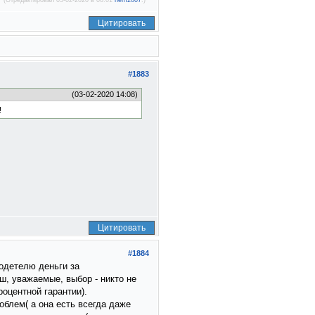
(Отредактировал 05-02-2020 в 00:01
nem2007
.)
Цитировать
#1883
(03-02-2020 14:08)
!
Цитировать
#1884
одетелю деньги за
ш, уважаемые, выбор - никто не
роцентной гарантии).
облем( а она есть всегда даже