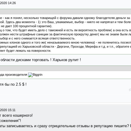
-2020 14:26
е - как я понял, несколько товарищей с форума давали одному благодетелю деньги з
. Здесь два момента - 1) это Ваш, уважаемые, выбор - никто не напрягал и тем более
не дает 100 процентной гарантии).
ц о том, что будет иметь дело с таможней и есть ли вероятность проблем( а она есть 
и должен нести штрафные санкции за фактическую прокрутку денег( мы не знаем были л
выбор и с него снимается всякая ответственность.
можных клонов одного и того же( неназываемого мною человека) - не поленитесь посмо
епутацией из Харьковской области - Дергачи, Проходи, Мерефа и т.д. и т.п., обратит
вет будет лежать на поверхности.
области дисками торговать ! Харьков рулит !
вода производителя
я бы по 2.5 $ !
(
2020 15:11
 всего кошерного!
сожеления"!
каты записываетесь и сразу отрицательные отзывы в репутацию пишите? 