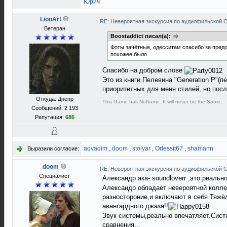
Юрич
LionArt
RE: Невероятная экскурсия по аудиофильской 
Ветеран
Boostaddict писал(а):
Фоты зачётные, одесситам спасибо за предос
похожее было.
Спасибо на добром слове
Это из книги Пелевина "Generation P"(п
приоритетных для меня стилей, но посл
Откуда: Днепр
This Game has NoName. It will never be the Same.
Сообщений: 2 193
Репутация:
686
aqvadim
,
doom
,
stolyar
,
Odessit67
,
shamann
Выразили согласие:
doom
RE: Невероятная экскурсия по аудиофильской 
Специалист
Александр ака- soundloverr ,это реаль
Александр обладает невероятной колле
разностороние,и включают в себя Тяжёл
авангардного джаза!!
Звук системы,реально впечатляет.Сист
сравнения...