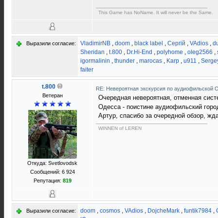
This Game has NoName. It will never be the Same.
VladimirNB
,
doom
,
black label
,
Сергій
,
VAdios
,
d
Выразили согласие:
Sheridan
,
t.800
,
Dr.Hi-End
,
polyhome
,
oleg2566
,
igormalinin
,
thunder
,
marocas
,
Karp
,
u911
,
Sergey
faiter
t.800
RE: Невероятная экскурсия по аудиофильской 
Ветеран
Очередная невероятная, отменная сис
Одесса - поистине аудиофильский горо
Артур, спасибо за очередной обзор, жд
WINNEN of LEREN
Откуда: Svetlovodsk
Сообщений: 6 924
Репутация:
819
doom
,
cosmos
,
VAdios
,
DojcheMark
,
funtik7984
,
Выразили согласие: