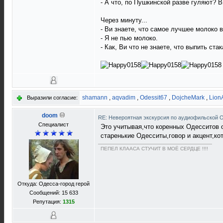
- А что, по Пушкинской разве гуляют? В
Через минуту...
- Ви знаете, что самое лучшее молоко 
- Я не пью молоко.
- Как, Ви что не знаете, что выпить ст
shamann
,
aqvadim
,
Odessit67
,
DojcheMark
,
LionA
Выразили согласие:
doom
RE: Невероятная экскурсия по аудиофильской 
Специалист
Это учитывая,что коренных Одесситов 
старенькие Одесситы,говор и акцент,ко
ПЕПЕЛ КЛААСА СТУЧИТ В МОЁ СЕРДЦЕ !!!!
Откуда: Одесса-город герой
Сообщений: 15 633
Репутация:
1315