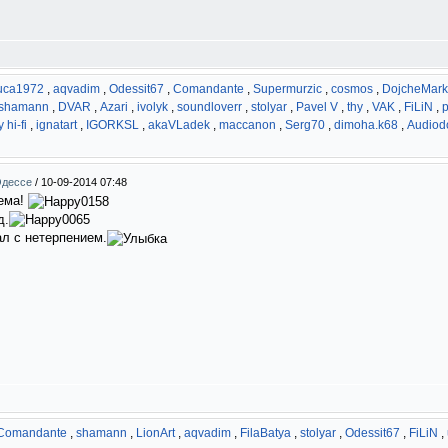
uca1972
,
aqvadim
,
Odessit67
,
Comandante
,
Supermurzic
,
cosmos
,
DojcheMark
shamann
,
DVAR
,
Azari
,
ivolyk
,
soundloverr
,
stolyar
,
Pavel V
,
thy
,
VAK
,
FiLiN
,
p
 hi-fi
,
ignatart
,
IGORKSL
,
akaVLadek
,
maccanon
,
Serg70
,
dimoha.k68
,
Audio
Одессе
/
10-09-2014 07:48
тема!
д.
ал с нетерпением.
Comandante
,
shamann
,
LionArt
,
aqvadim
,
FilaBatya
,
stolyar
,
Odessit67
,
FiLiN
,