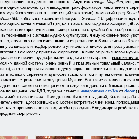
прослушивание это далеко не спроста…Акустика
Triangle Magellan
, мощни
ие в одном флаконе, тут и выходные трансформаторы намотаннные сере
ак у музейного экспоната – настоящий эксклюзив), ламповый пред
Sonic F
phase 880
, кабельное хозяйство Виртуалы
Genesis 1.0
цифровой и акуст
рдом одиночестве питающий цап, но в ближашем будущем ожидающий б
, как показало прослушивание, совершенно не случайно было собрано в о
, вытесненный из системы Аудио Скульптурой, я ему искренне посочув
ак-то, сами того не понимая, выпали из реальности больше чем на 3 ча
ину за шикарный подбор редких и уникальных дисков для прослушивания
одготовил нам массу приятных сюрпризов - в виде открытия новой музык
 диапазон и прочие аудиофильские радости очень кратко –
высший пилот
мся - у данной системы очень ровный и правильный тональный баланс, т
льше), а также пронизывающего душу верха, но правильность подачи и 
рийти только с серьезным аудиофильским опытом и путем очень тщатель
понимания, стремления и ощущения Музыки.
Вот такие остались впечатл
а довольно сложное помещение для озвучки и довольно близкое располож
ое помещение, как КДП, туда же станет и
невероятная стойка
от
doom
)
ла и заботы звали всех - Володе надо было ехать домой, Косте по работ
чательности. Договорившись с Костей встретиться вечером, попрощавш
чи, мы отправились на вокзал, чтобы проводить Владимира и разбежать
чередным сюрпризом…