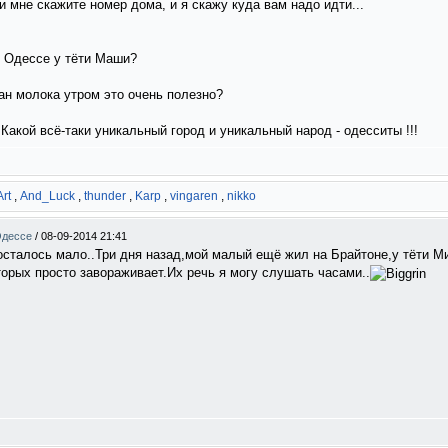
и мне скажите номер дома, и я скажу куда вам надо идти...
в Одессе у тёти Маши?
акан молока утром это очень полезно?
Какой всё-таки уникальный город и уникальный народ - одесситы !!!
rt
,
And_Luck
,
thunder
,
Karp
,
vingaren
,
nikko
Одессе
/
08-09-2014 21:41
осталось мало..Три дня назад,мой малый ещё жил на Брайтоне,у тёти М
торых просто завораживает.Их речь я могу слушать часами..