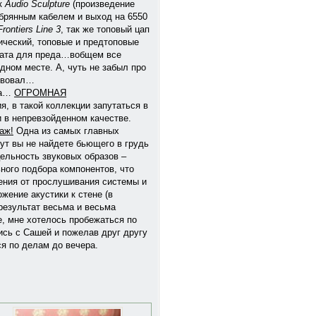
к
Audio Sculpture
(произведение
брянным кабелем и выход на 6550
rontiers Line 3
, так же топовый цап
ический, топовые и предтоповые
рата для преда…вобщем все
дном месте. А, чуть не забыл про
ствовал…
са…
ОГРОМНАЯ
, в такой коллекции запутаться в
и в непревзойденном качестве.
аж!
Одна из самых главных
ут вы не найдете бьющего в грудь
цельность звуковых образов –
ного подбора компонентов, что
ения от прослушивания системы и
ение акустики к стене (в
 результат весьма и весьма
е, мне хотелось пробежаться по
ись с Сашей и пожелав друг другу
ся по делам до вечера.