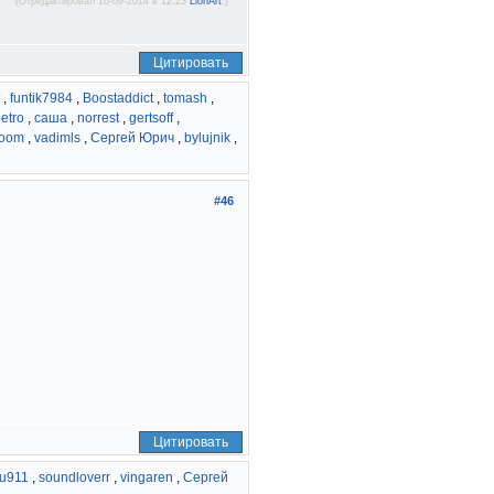
(Отредактировал 10-09-2014 в 12:23
LionArt
.)
Цитировать
,
funtik7984
,
Boostaddict
,
tomash
,
etro
,
саша
,
norrest
,
gertsoff
,
doom
,
vadimls
,
Сергей Юрич
,
bylujnik
,
#46
Цитировать
u911
,
soundloverr
,
vingaren
,
Сергей