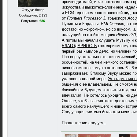
производителей, и как показало само 
искусства и выскотехнологичное издел
Откуда: Днепр
и EL34 одновременно и внешний вид, к
Сообщений: 2 193
от
Frontiers Processor 3
, транспорт
Accu
Репутация:
686
Пуристы и Кардасы,
BMI Oceanic
, в го
достаточно «скромно», но со вкусом, и
плачущий на стойке мощник
Plinius 250
А потом мы начали слушать Музыку и к
БЛАГОДАРНОСТЬ
гостеприимному хозя
первый раз - милое дело, но человек п
Про сцену, детальность, динамический
особенностей, на чем немного останови
низа (возможно кому-то хотелось бы бо
завораживает. К такому Звуку можно п
удалось в полной мере.
Это гармония 
общения с ее владельцем. Не смотря н
ближайшем будущем готовится отдельн
впечатлил. Не хотелось уходить, но де
Одессе, чтобы запечатлеть достоприме
всего самого наилучшего и новой встре
Следующая система была для меня о
Продолжение следует…