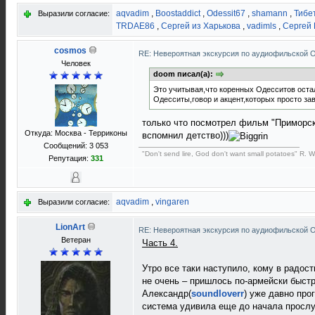
aqvadim
,
Boostaddict
,
Odessit67
,
shamann
,
Тибе
Выразили согласие:
TRDAE86
,
Сергей из Харькова
,
vadimls
,
Сергей
cosmos
RE: Невероятная экскурсия по аудиофильской 
Человек
doom писал(а):
Это учитывая,что коренных Одесситов остал
Одесситы,говор и акцент,которых просто за
только что посмотрел фильм "Приморск
Откуда: Москва - Терриконы
вспомнил детство)))
Сообщений: 3 053
"Don't send lire, God don't want small potatoes" R. W
Репутация:
331
aqvadim
,
vingaren
Выразили согласие:
LionArt
RE: Невероятная экскурсия по аудиофильской 
Ветеран
Часть 4.
Утро все таки наступило, кому в радос
не очень – пришлось по-армейски быстр
Александр(
soundloverr
) уже давно про
система удивила еще до начала просл