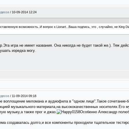
Одессе
/
10-09-2014 12:24
тавленную возможность..И вопрос к Lionart...Ваша подпись, это , случайно, не King D
ер.Эта игра не имеет названия. Она никогда не будет такой же.). Тяж дей
ушать изредка могу.
Одессе
/
11-09-2014 09:18
ное воплощение меломана и аудиофила в "одном лице".Такое сочетание-б
кцией музыкального материала,на высококачественных носителях.Его 
ую музыку,а также прог и джаз.
Особенно Александр полюб
ема создавалась долго,и все компоненты проходили тщательное тестир