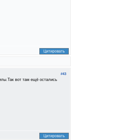
Цитировать
#43
илы.Так вот там ещё остались
Цитировать