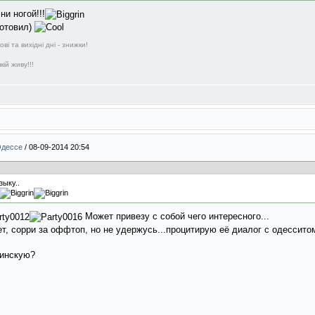
ни ногой!!!
готовил)
і та вихідні дні - знижки!
ій живу!!!
Одессе
/
08-09-2014 20:54
зыку..
Может привезу с собой чего интересного...
т, сорри за оффтоп, но не удержусь...процитирую её диалог с одессито
кинскую?