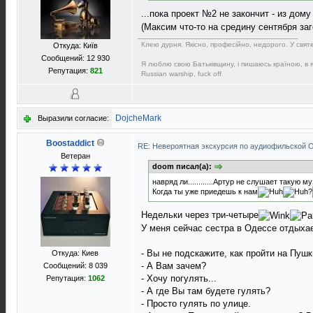
...пока проект №2 не закончит - из дому 
(Максим что-то на средину сентября за
Клею дурня. Якісно, професійно, недорого. У святков
Откуда: Київ
Сообщений: 12 930
Я люблю свою Батьківщину, і пишаюсь країною, в як
Репутация:
821
Russian warship, fuck off
DojcheMark
Выразили согласие:
Boostaddict
RE: Невероятная экскурсия по аудиофильской 
Ветеран
doom писал(а):
навряд ли............Артур не слушает такую му
Когда ты уже приедешь к нам
?
Недельки через три-четыре
У меня сейчас сестра в Одессе отдыхае
- Вы не подскажите, как пройти на Пуш
Откуда: Киев
- А Вам зачем?
Сообщений: 8 039
- Хочу погулять...
Репутация:
1062
- А где Вы там будете гулять?
- Просто гулять по улице.