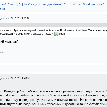
тский Ламер
,
DojcheMark
,
cosmos
,
quadrokot
,
Comandante
,
Sheridan
,
LionArt
 Юрич
Одессе
/
09-09-2014 11:06
ось мало..Три дня назад,мой малый ещё жил на Брайтоне,у тёти Милы.Так вот там ещ
вораживает.Их речь я могу слушать часами..
ий бульвар"
aters
Одессе
/
09-09-2014 20:56
ть - Владимир был собран и готов к новым приключениям, радостно тара
о собираться, обжигаясь чаем на бегу, Костя был точен и безжалостен, 
грел систему перед прослушиванием и ожидал гостей. Не останавливаясь
ушки тщательно подобраннными топовыми и довольно таки экзотическим