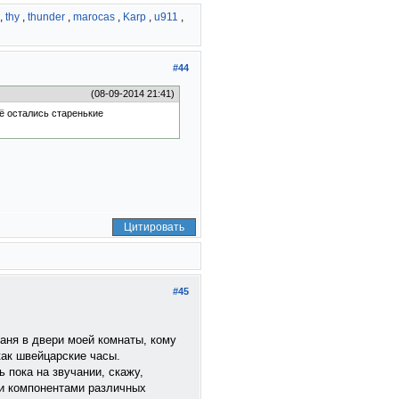
,
thy
,
thunder
,
marocas
,
Karp
,
u911
,
#44
(08-09-2014 21:41)
ё остались старенькие
Цитировать
#45
баня в двери моей комнаты, кому
как швейцарские часы.
 пока на звучании, скажу,
и компонентами различных