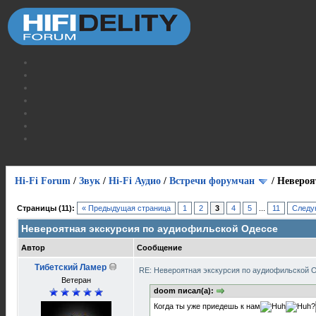
Hi-Fi Forum
/
Звук
/
Hi-Fi Аудио
/
Встречи форумчан
/
Невероя
Голосов: 41 - Средняя оценка: 4.44
1
2
3
4
5
Страницы (11):
« Предыдущая страница
1
2
3
4
5
...
11
Следу
Невероятная экскурсия по аудиофильской Одессе
Автор
Сообщение
Тибетский Ламер
RE: Невероятная экскурсия по аудиофильской 
Ветеран
doom писал(а):
Когда ты уже приедешь к нам
?