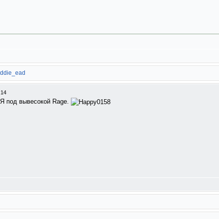
ddie_ead
:14
сЯ под вывесокой Rage.