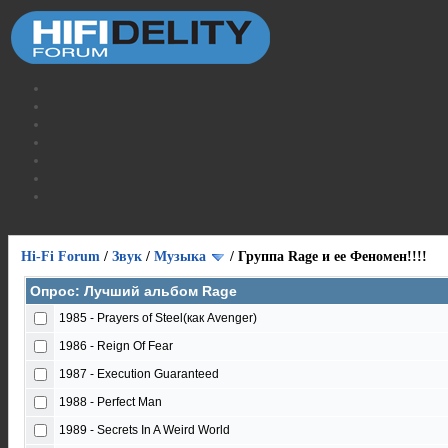
Hi-Fi Forum
/
Звук
/
Музыка
/
Группа Rage и ее Феномен!!!!
Опрос: Лучший альбом Rage
1985 - Prayers of Steel(как Avenger)
1986 - Reign Of Fear
1987 - Execution Guaranteed
1988 - Perfect Man
1989 - Secrets In A Weird World