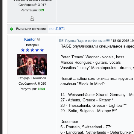
Сообщений: 3 017
Репутация:
889
nord1971
Выразили согласие:
Kantor
RE: Группа Rage и ее Феномен!!!!
/
18-06-2015 19
Ветеран
RAGE опубликовали специальное видеоо
Peter “Peavy“ Wagner - vocals, bass
Marcos Rodriguez - guitars, vocals
Vassilios “Lucky“ Maniatopoulos - drums, 
Откуда: Николаев
Новый альбом коллектива планируется 
Сообщений: 6 020
альбома "Black In Mind":
Репутация:
1554
14 - Weissenhäuser Strand, Germany - M
27 - Athens, Greece - Kittaro**
28 - Thessaloniki, Greece - Eightball**
29 - Sofia, Bulgaria - Mixtape 5**
December
5 - Pratteln, Switzerland - Z7*
6 - Landgraaf, Netherlands - Oefenbunker*