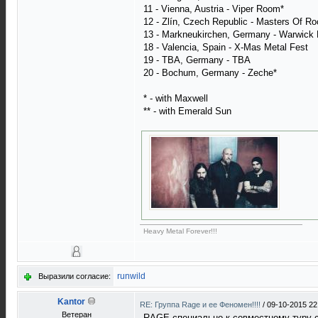
11 - Vienna, Austria - Viper Room*
12 - Zlín, Czech Republic - Masters Of Ro
13 - Markneukirchen, Germany - Warwick 
18 - Valencia, Spain - X-Mas Metal Fest
19 - TBA, Germany - TBA
20 - Bochum, Germany - Zeche*
* - with Maxwell
** - with Emerald Sun
Heavy Metal Forever!!!
runwild
Выразили согласие:
Kantor
RE: Группа Rage и ее Феномен!!!!
/
09-10-2015 22
Ветеран
RAGE специально к совместному туру 