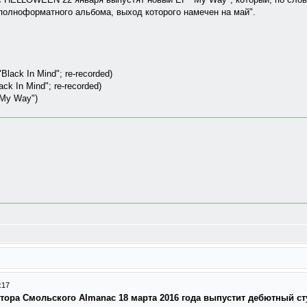
 полноформатного альбома, выход которого намечен на май".
"Black In Mind"; re-recorded)
ack In Mind"; re-recorded)
"My Way")
:17
ктора Смольского Almanac 18 марта 2016 года выпустит дебютный с