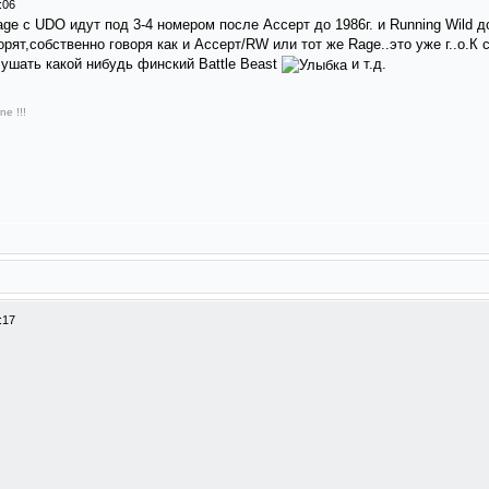
:06
ge с UDO идут под 3-4 номером после Ассерт до 1986г. и Running Wild д
орят,собственно говоря как и Ассерт/RW или тот же Rage..это уже г..о.
ушать какой нибудь финский Battle Beast
и т.д.
ne !!!
:17