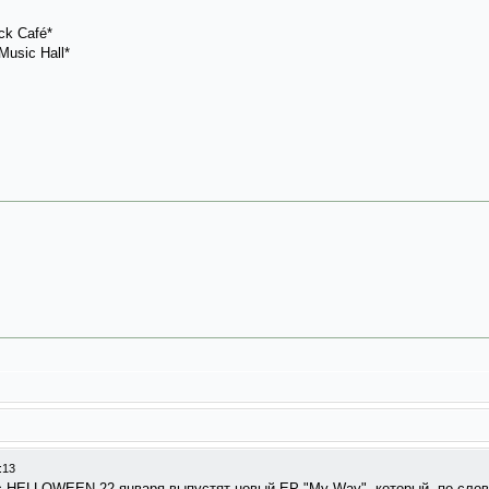
ck Café*
Music Hall*
:13
с HELLOWEEN 22 января выпустят новый ЕР "My Way", который, по слов