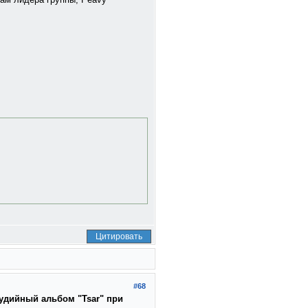
Цитировать
#68
тудийный альбом "Tsar" при