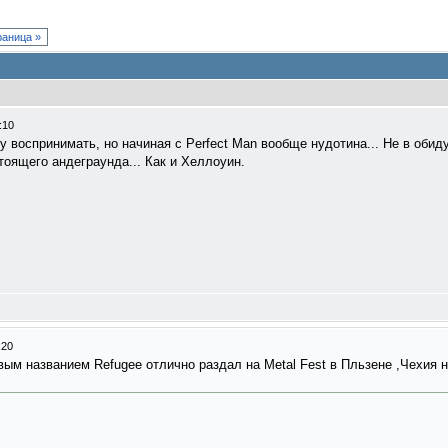
аница »
:10
 воспринимать, но начиная с Perfect Man вообще нудотина... Не в оби
оящего андеграунда... Как и Хеллоуин.
:20
новым названием Refugee отлично раздал на Metal Fest в Пльзене ,Чехия 