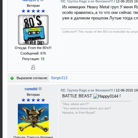
nord1971
RE: Группа Rage и ее Феномен!!!!
/
12-06-2015 16
Ветеран
Из немецких Heavy Metal груп.У меня Ra
особо нравились,а то что они сейчас тв
уже в далеком прошлом.Лутше тогда сл
Collector!!! The music of the 80's is invincible by anyo
Откуда: From the 80's!!!
Сообщений: 676
Репутация:
72
Serge313
Выразили согласие:
runwild
RE: Группа Rage и ее Феномен!!!!
/
12-06-2015 19
Ветеран
BATTLE BEAST
!
"Hey, where am I?"
"You wanna know where you are?
Hahaha, in Port Royal!"
Откуда: Одесса-Украина