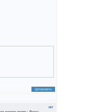
Цитировать
#67
ам лидера группы, Peavy