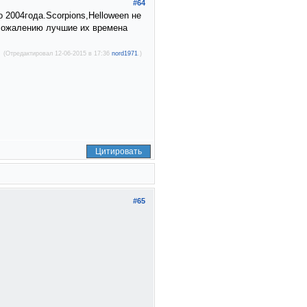
#64
о 2004года.Scorpions,Helloween не
К сожалению лучшие их времена
(Отредактировал 12-06-2015 в 17:36
nord1971
.)
Цитировать
#65