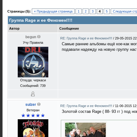
Страницы (5):
« Предыдущая страница
1
2
3
4
5
Следующая стр
Группа Rage и ее Феномен!!!!
Автор
Сообщение
begun
RE: Группа Rage и ее Феномен!!!!
/
29-05-2015 22
Учу Правила
Самые ранние альбомы ещё кое-как могу
подавали надежду на новую группу наст
Откуда: черкаси
Сообщений: 739
sulzer
RE: Группа Rage и ее Феномен!!!!
/
11-06-2015 12
Ветеран
Золотой состав Rage ( 88- 93 гг ) под 