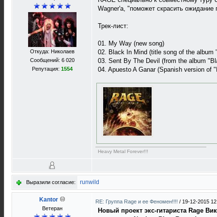
Wagner'a, "поможет скрасить ожидание
Трек-лист:
01. My Way (new song)
Откуда: Николаев
02. Black In Mind (title song of the album 
Сообщений: 6 020
03. Sent By The Devil (from the album "Bl
Репутация:
1554
04. Apuesto A Ganar (Spanish version of 
Heavy Metal Forever!!!
runwild
Выразили согласие:
Kantor
RE: Группа Rage и ее Феномен!!!!
/
19-12-2015 12
Ветеран
Новый проект экс-гитариста Rage Ви