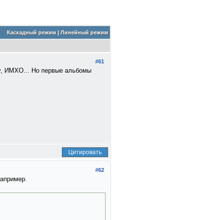
Каскадный режим
|
Линейный режим
#61
ду, ИМХО... Но первые альбомы
Цитировать
#62
например.