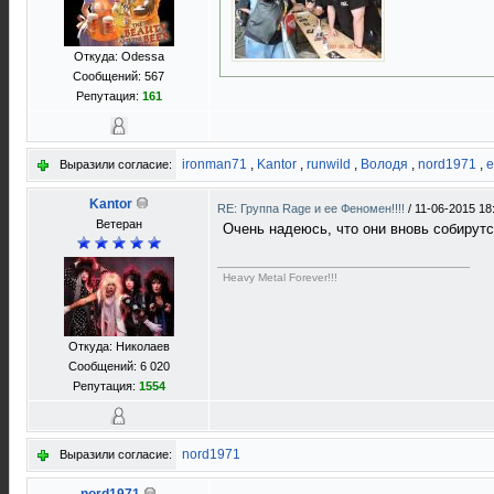
Откуда: Odessa
Сообщений: 567
Репутация:
161
ironman71
,
Kantor
,
runwild
,
Володя
,
nord1971
,
e
Выразили согласие:
Kantor
RE: Группа Rage и ее Феномен!!!!
/
11-06-2015 18
Ветеран
Очень надеюсь, что они вновь собирут
Heavy Metal Forever!!!
Откуда: Николаев
Сообщений: 6 020
Репутация:
1554
nord1971
Выразили согласие: