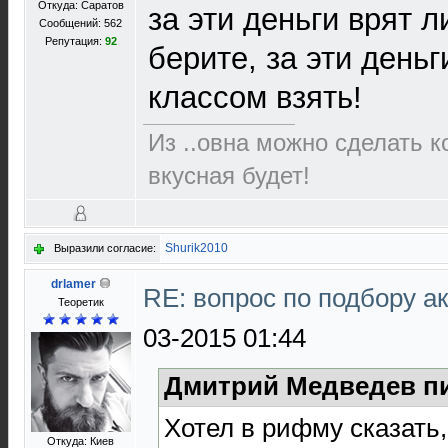
Откуда: Саратов
за эти деньги врят л
Сообщений: 562
Репутация:
92
берите, за эти день
классом взять!
Из ..овна можно сделать к
вкусная будет!
Shurik2010
Выразили согласие:
drlamer
RE: вопрос по подбору а
Теоретик
03-2015 01:44
Дмитрий Медведев пи
Хотел в рифму сказать,
Откуда: Киев