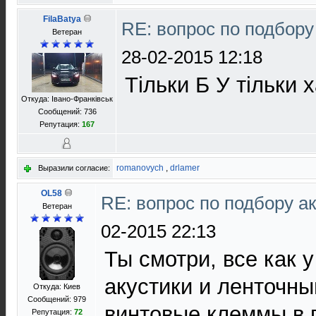
FilaBatya
RE: вопрос по подбору
Ветеран
28-02-2015 12:18
Тільки Б У тільки 
Откуда: Івано-Франківськ
Сообщений: 736
Репутация:
167
romanovych
,
drlamer
Выразили согласие:
OL58
RE: вопрос по подбору а
Ветеран
02-2015 22:13
Ты смотри, все как 
акустики и ленточны
Откуда: Киев
Сообщений: 979
винтовые клеммы в
Репутация:
72