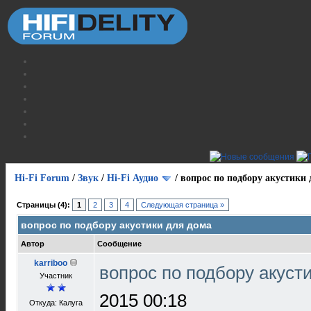
Hi-Fi Forum
/
Звук
/
Hi-Fi Аудио
/
вопрос по подбору акустики 
Страницы (4):
1
2
3
4
Следующая страница »
вопрос по подбору акустики для дома
Автор
Сообщение
karriboo
вопрос по подбору акуст
Участник
2015 00:18
Откуда: Калуга