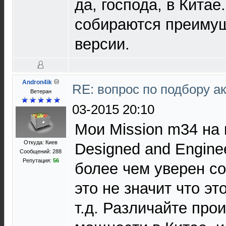
да, господа, в Китае
собираются преиму
версии.
Andron4ik
RE: вопрос по подбору а
Ветеран
03-2015 20:10
Мои Mission m34 на
Откуда: Киев
Designed and Enginee
Сообщений: 288
Репутация:
56
более чем уверен со
это не значит что э
т.д. Различайте про