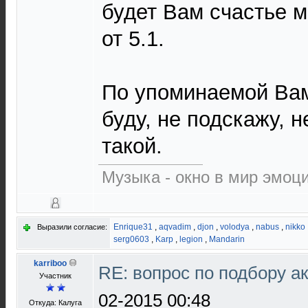
будет Вам счастье 
от 5.1.
По упоминаемой Вам
буду, не подскажу, 
такой.
Музыка - окно в мир эмоц
Enrique31
,
aqvadim
,
djon
,
volodya
,
nabus
,
nikko
Выразили согласие:
serg0603
,
Karp
,
legion
,
Mandarin
karriboo
RE: вопрос по подбору а
Участник
02-2015 00:48
Откуда: Калуга