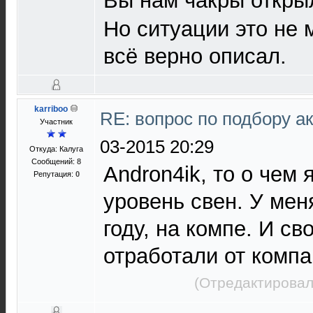
Вы нам чакры откр
Но ситуации это не м
всё верно описал.
karriboo
RE: вопрос по подбору а
Участник
03-2015 20:29
Откуда: Калуга
Сообщений: 8
Andron4ik, то о чем 
Репутация:
0
уровень свен. У мен
году, на компе. И св
отработали от компа
(Отредактировал