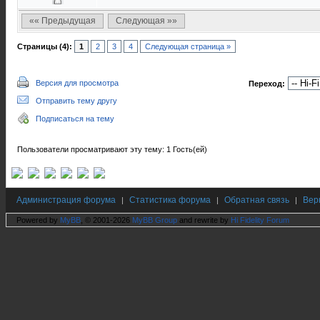
«« Предыдущая
Следующая »»
Страницы (4):
1
2
3
4
Следующая страница »
Версия для просмотра
Переход:
Отправить тему другу
Подписаться на тему
Пользователи просматривают эту тему: 1 Гость(ей)
Администрация форума
Статистика форума
Обратная связь
Вер
|
|
|
Powered by
MyBB
, © 2001-2026
MyBB Group
and rewrite by
Hi Fidelity Forum