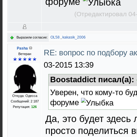
форуме
(Отредактировал 04
OL58
,
kakasik_2006
Выразили согласие:
Pasha
RE: вопрос по подбору а
Ветеран
03-2015 13:39
Boostaddict писал(а):
Уверен, что кому-то буд
Откуда: Одесса
форуме
Сообщений: 2 187
Репутация:
126
Да, это будет здесь
просто поделиться 