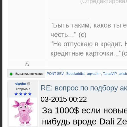
(Отредактировал
"Быть таким, каков ты е
честь..." (c)
"Не отпускаю в кредит.
кредитные карточки..."(с
PONT-SEV
,
Boostaddict
,
aqvadim
,
TarasVIP
,
arts
Выразили согласие:
vlasko
RE: вопрос по подбору а
Старожил
03-2015 00:22
За 1000$ если новые 
нибудь вроде Dali Ze