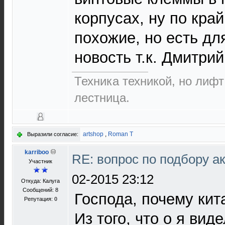
корпусах, ну по кра
похожие, но есть дл
новость т.к. Дмитри
Техника техникой, но лиф
лестница.
artshop
,
Roman T
Выразили согласие:
karriboo
RE: вопрос по подбору а
Участник
02-2015 23:12
Откуда: Калуга
Сообщений: 8
Господа, почему кит
Репутация:
0
Из того, что о я вид