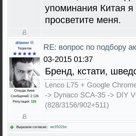
упоминания Китая я 
просветите меня.
drlamer
RE: вопрос по подбору а
Теоретик
03-2015 01:37
Бренд, кстати, швед
Lenco L75 + Google Chrome
Откуда: Киев
-> Dynaco SCA-35 -> DIY 
Сообщений: 2 126
Репутация:
119
(828/3156/902+511)
ae3502bx
Выразили согласие: