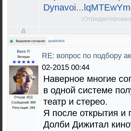
Dynavoi...lqMTEwYm
(Отредактировал
quadrokot
Выразили согласие:
Bass
RE: вопрос по подбору а
Ветеран
02-2015 00:44
Наверное многие сог
в одной системе по
Откуда: 武汉
театр и стерео.
Сообщений: 889
Репутация:
284
Я после открытия и
Долби Дижитал кино