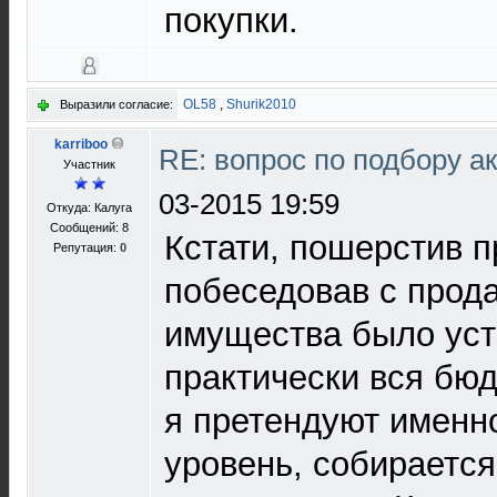
покупки.
OL58
,
Shurik2010
Выразили согласие:
karriboo
RE: вопрос по подбору а
Участник
03-2015 19:59
Откуда: Калуга
Сообщений: 8
Кстати, пошерстив п
Репутация:
0
побеседовав с прод
имущества было уст
практически вся бюд
я претендуют именн
уровень, собирается