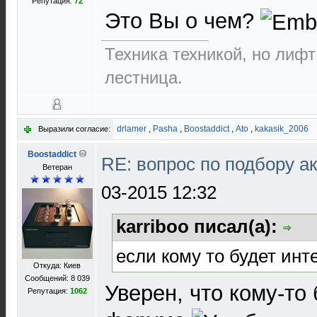
Репутация:
72
Это Вы о чем?
Техника техникой, но лиф
лестница.
drlamer
,
Pasha
,
Boostaddict
,
Ato
,
kakasik_2006
Выразили согласие:
Boostaddict
RE: вопрос по подбору а
Ветеран
03-2015 12:32
karriboo писал(а):
если кому то будет инт
Откуда: Киев
Сообщений: 8 039
Уверен, что кому-то 
Репутация:
1062