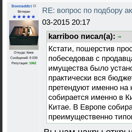
Boostaddict
RE: вопрос по подбору а
Ветеран
03-2015 20:17
karriboo писал(а):
Кстати, пошерстив про
Откуда: Киев
побеседовав с продавц
Сообщений: 8 039
Репутация:
1062
имущества было устано
практически вся бюджет
претендуют именно на 
собирается именно в Ки
Китае. В Европе собир
преимущественно типо