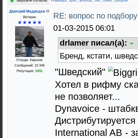
FilaBatya
,
djon
,
artshop
,
Ato
,
nikko
,
bylujnik
Выразили согласие:
Дмитрий Медведев
RE: вопрос по подбору
Ветеран
01-03-2015 06:01
drlamer писал(а):
Бренд, кстати, швед
Откуда: Харьков
Сообщений: 10 346
"Шведский"
Репутация:
1031
Хотел в рифму ска
не позволяет...
Dynavoice - штабк
Дистрибутируется
International AB -