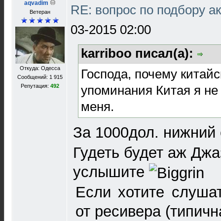
aqvadim
RE: вопрос по подбору а
Ветеран
03-2015 02:00
karriboo писал(а):
Откуда: Одесса
Господа, почему китай
Сообщений: 1 915
упоминания Китая я не
Репутация:
492
меня.
За 1000дол. нижний
Гудеть будет аж Джа
услышите
Если хотите слушат
от ресивера (типичн