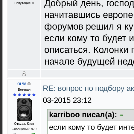
Добрый день, госпо
Репутация:
0
начитавшись европе
форумов решил я куп
если кому то будет 
описаться. Колонки 
начале будущей нед
OL58
RE: вопрос по подбору а
Ветеран
03-2015 23:12
karriboo писал(а):
Откуда: Киев
если кому то будет инт
Сообщений: 979