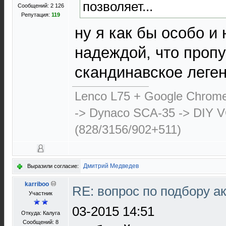
позволяет...
Сообщений: 2 126
Репутация:
119
ну я как бы особо и
надеждой, что пропу
скандинавское леген
Lenco L75 + Google Chrome
-> Dynaco SCA-35 -> DIY 
(828/3156/902+511)
Дмитрий Медведев
Выразили согласие:
karriboo
RE: вопрос по подбору а
Участник
03-2015 14:51
Откуда: Калуга
Сообщений: 8