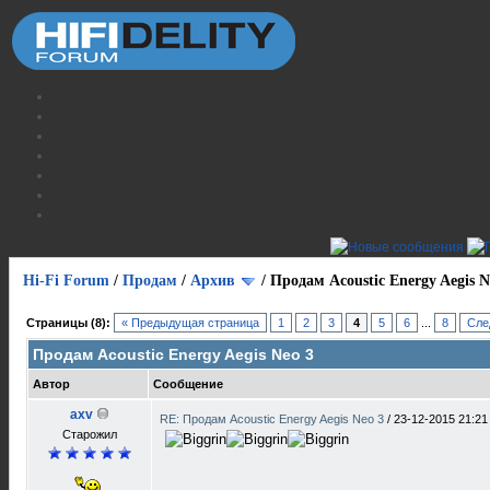
Hi-Fi Forum
/
Продам
/
Архив
/
Продам Acoustic Energy Aegis N
Страницы (8):
« Предыдущая страница
1
2
3
4
5
6
...
8
Сле
Продам Acoustic Energy Aegis Neo 3
Автор
Сообщение
axv
RE: Продам Acoustic Energy Aegis Neo 3
/
23-12-2015 21:21
Старожил