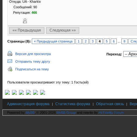
Откуда: UA - Kharkiv
Сообщений: 90
Репутация:
466
«« Предыдущая
Следующая »»
Страницы (8):
« Предыдущая страница
1
2
3
4
5
6
...
8
Сле
Версия для просмотра
Переход:
Отправить тему другу
Подписаться на тему
Пользователи просматривают эту тему: 1 Гость(ей)
Администрация форума
Статистика форума
Обратная связь
Вер
|
|
|
Powered by
MyBB
, © 2001-2026
MyBB Group
and rewrite by
Hi Fidelity Forum