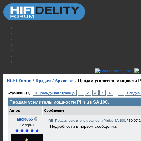
Hi-Fi Forum
/
Продам
/
Архив
/
Продам усилитель мощности Pli
Страницы (7):
« Предыдущая страница
1
2
3
4
5
...
7
Следующ
Продам усилитель мощности Plinius SA 100.
Автор
Сообщение
alex0665
RE: Продам усилитель мощности Plinius SA 100.
/
30-07-2
Ветеран
Подробности в первом сообщении.