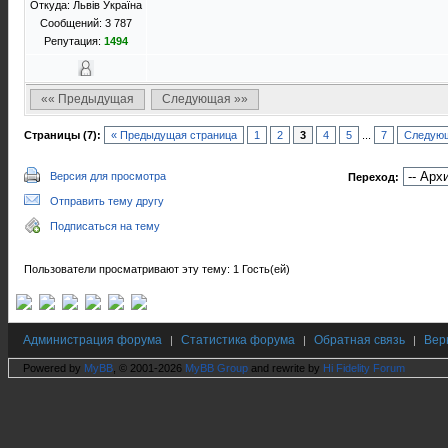
Откуда: Львів Україна
Сообщений: 3 787
Репутация:
1494
«« Предыдущая
Следующая »»
Страницы (7):
« Предыдущая страница
1
2
3
4
5
...
7
Следующ
Версия для просмотра
Переход:
Отправить тему другу
Подписаться на тему
Пользователи просматривают эту тему: 1 Гость(ей)
Администрация форума
Статистика форума
Обратная связь
Вер
|
|
|
Powered by
MyBB
, © 2001-2026
MyBB Group
and rewrite by
Hi Fidelity Forum