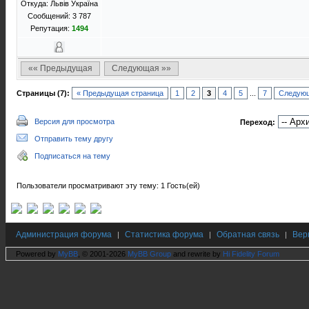
Откуда: Львів Україна
Сообщений: 3 787
Репутация:
1494
«« Предыдущая
Следующая »»
Страницы (7):
« Предыдущая страница
1
2
3
4
5
...
7
Следующ
Версия для просмотра
Переход:
Отправить тему другу
Подписаться на тему
Пользователи просматривают эту тему: 1 Гость(ей)
Администрация форума
Статистика форума
Обратная связь
Вер
|
|
|
Powered by
MyBB
, © 2001-2026
MyBB Group
and rewrite by
Hi Fidelity Forum