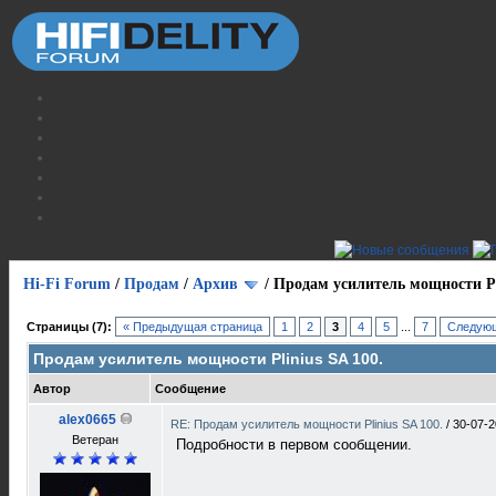
Hi-Fi Forum
/
Продам
/
Архив
/
Продам усилитель мощности Pli
Страницы (7):
« Предыдущая страница
1
2
3
4
5
...
7
Следующ
Продам усилитель мощности Plinius SA 100.
Автор
Сообщение
alex0665
RE: Продам усилитель мощности Plinius SA 100.
/
30-07-2
Ветеран
Подробности в первом сообщении.