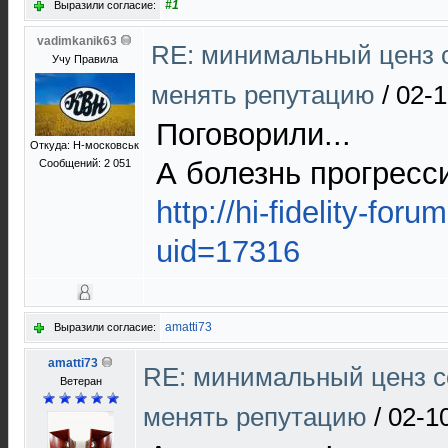
#1
Выразили согласие:
vadimkanik63
RE: минимальный ценз 
Учу Правила
менять репутацию
/
02-1
Поговорили...
Откуда: Н-московськ
А болезнь прогресс
Сообщений: 2 051
http://hi-fidelity-for
uid=17316
amatti73
Выразили согласие:
amatti73
RE: минимальный ценз с
Ветеран
менять репутацию
/
02-1