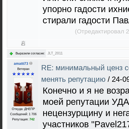
упорно гадости ихни
стирали гадости Па
(Отредактировал 2
JLT_2011
Выразили согласие:
amatti73
RE: минимальный ценз с
Ветеран
менять репутацию
/
24-0
Конечно и я не возр
моей репутации УД
Откуда: ДНЕПР
нецензурщину и нега
Сообщений: 1 706
Репутация:
742
участников "Pavel217