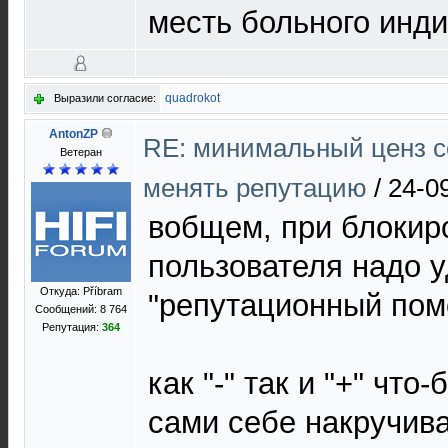
месть больного инди
quadrokot
Выразили согласие:
AntonZP
RE: минимальный ценз с
Ветеран
менять репутацию
/
24-0
вобщем, при блокир
пользователя надо у
Откуда: Příbram
"репутационный пом
Сообщений: 8 764
Репутация:
364
как "-" так и "+" что
сами себе накручив