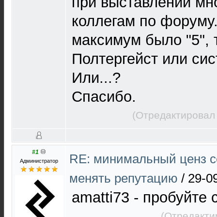
при выставлении мн
коллегам по форуму.
максимум было "5", т
Полтергейст или си
Или...?
Спасибо.
(Отредактировал 
#1
RE: минимальный ценз с
Администратор
менять репутацию
/
29-0
amatti73 - пробуйте 
(Отредакти