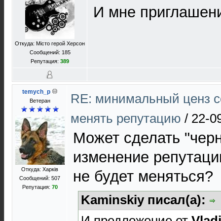
И мне приглашение
Откуда: Місто герой Херсон
Сообщений: 185
Репутация:
389
temych_p
RE: минимальный ценз с
Ветеран
менять репутацию
/
22-0
Может сделать "черн
изменение репутации
Откуда: Харків
не будет меняться?
Сообщений: 507
Репутация:
70
Kaminskiy писал(а):
И предложение от
Vlad