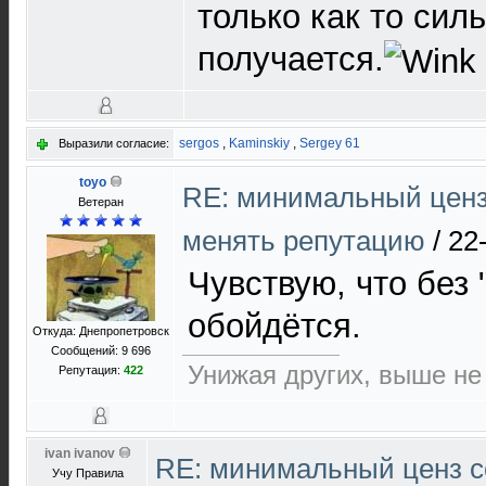
только как то сил
получается.
sergos
,
Kaminskiy
,
Sergey 61
Выразили согласие:
toyo
RE: минимальный ценз
Ветеран
менять репутацию
/
22
Чувствую, что без 
обойдётся.
Откуда: Днепропетровск
Сообщений: 9 696
Унижая других, выше не
Репутация:
422
ivan ivanov
RE: минимальный ценз с
Учу Правила