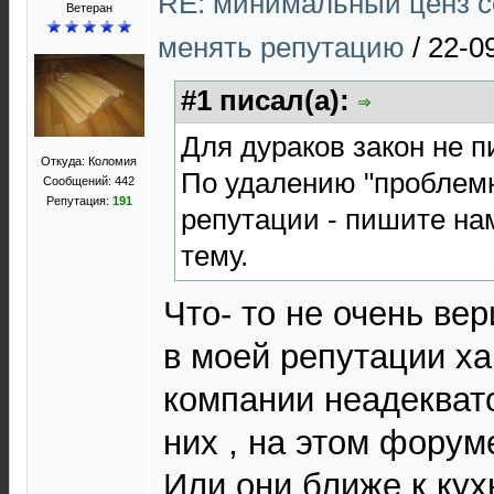
RE: минимальный ценз с
Ветеран
менять репутацию
/
22-0
#1 писал(а):
Для дураков закон не пи
Откуда: Коломия
По удалению "проблемн
Сообщений: 442
Репутация:
191
репутации - пишите на
тему.
Что- то не очень ве
в моей репутации ха
компании неадекват
них , на этом форум
Или они ближе к кух