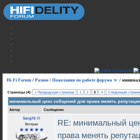
Hi-Fi Forum
/
Разное
/
Пожелания по работе форума
/
минимал
Страницы (4):
« Предыдущая страница
1
2
3
4
Следующая страниц
минимальный ценз собщений для права менять репутаци
Автор
Сообщение
Serg70
RE: минимальный це
Ветеран
права менять репут