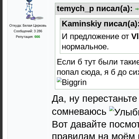
temych_p писал(а):
Kaminskiy писал(а)
Откуда: Белая Церковь
Сообщений: 3 286
И предложение от
V
Репутация:
666
нормальное.
Если б тут были такие
попал сюда, я б до с
Да, ну перестаньт
сомневаюсь
Вот давайте посмо
правилам на моём 