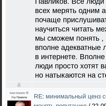
Павликов. Все люди
всех мерять одним 
почаще прислушивать
научиться читать ме
мы сможем понять ,
вполне адекватные л
в интернете. Вполне 
люди просто хотят ва
но натыкаются на ст
ivan ivanov
RE: минимальный ценз с
Учу Правила
менять репутацию
/
22-0