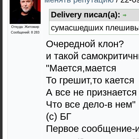
Delivery писал(а):
сумасшедших плешивы
Откуда: Житомир
Сообщений: 8 283
Очередной клон?
и такой самокритич
"Мается,мается
То грешит,то кается
А все не признается
Что все дело-в нем"
(с) БГ
Первое сообщение-и