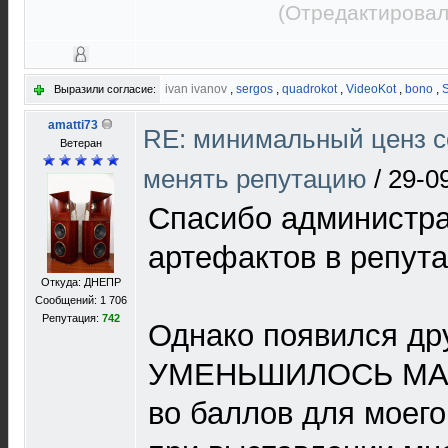
(Отредактировал
ivan ivanov
,
sergos
,
quadrokot
,
VideoKot
,
bono
,
Выразили согласие:
amatti73
RE: минимальный ценз с
Ветеран
менять репутацию
/
29-0
Спасибо администра
артефактов в репута
Откуда: ДНЕПР
Сообщений: 1 706
Репутация:
742
Однако появился дру
УМЕНЬШИЛОСЬ МА
во баллов для моег