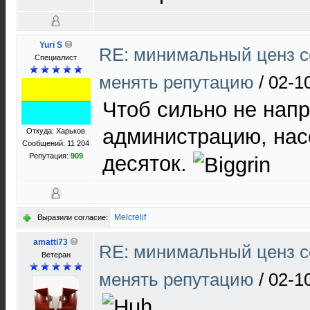
Yuri S
RE: минимальный ценз с
Специалист
менять репутацию
/
02-1
Чтоб сильно не напр
администрацию, нас
Откуда: Харьков
Сообщений: 11 204
Репутация:
909
десяток.
Melcrelif
Выразили согласие:
amatti73
RE: минимальный ценз с
Ветеран
менять репутацию
/
02-1