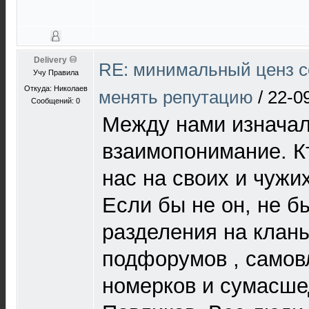
Delivery
RE: минимальный ценз с
Учу Правила
Откуда: Николаев
менять репутацию
/
22-0
Сообщений: 0
Между нами изначал
взаимопонимание. Кт
нас на своих и чужих 
Если бы не он, не б
разделения на клан
подфорумов , само
номерков и сумасш