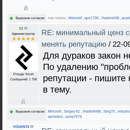
ivan ivanov
,
Melcrelif
,
igor1706
,
VladimirNB
,
quad
Выразили согласие:
#1
RE: минимальный ценз с
Администратор
менять репутацию
/
22-0
Для дураков закон не
По удалению "пробл
Откуда: forum
репутации - пишите 
Сообщений: 1 758
в тему.
Melcrelif
,
Sergey 61
,
VladimirNB
,
Serg70
,
virtualis
Выразили согласие:
apr.kobra
,
sumy7676
VOVANT4