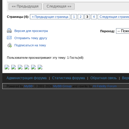
«« Предыдущая
Следующая »»
Страницы (4):
« Предыдущая страница
1
2
3
4
Следующая страниц
Версия для просмотра
Переход:
Отправить тему другу
Подписаться на тему
Пользователи просматривают эту тему: 1 Гость(ей)
Администрация форума
Статистика форума
Обратная связь
Вер
|
|
|
Powered by
MyBB
, © 2001-2026
MyBB Group
and rewrite by
Hi Fidelity Forum