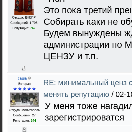
Это пока третий прец
Откуда: ДНЕПР
Собирать каки не об
Сообщений: 1 706
Репутация:
742
Будем вынуждены жд
администрации п
ЦЕНЗУ и т.п.
саша
RE: минимальный ценз 
Ветеран
менять репутацию
/
02-1
У меня тоже нагадил
Откуда: Мелитополь
зарегистрироватся
Сообщений: 27
Репутация:
244