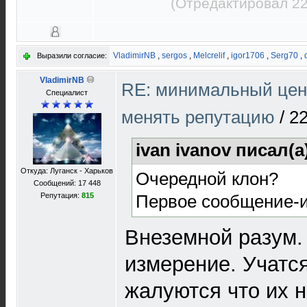
(Отредактировал 22
VladimirNB
,
sergos
,
Melcrelif
,
igor1706
,
Serg70
,
Выразили согласие:
VladimirNB
RE: минимальный цен
Специалист
менять репутацию
/
22
ivan ivanov писал(а
Откуда: Луганск - Харьков
Очередной клон?
Сообщений: 17 448
Первое сообщение-и
Репутация:
815
Внеземной разум.
измерение. Учатс
жалуются что их н