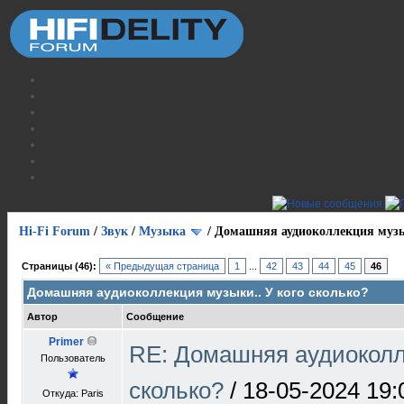
Hi-Fi Forum
/
Звук
/
Музыка
/
Домашняя аудиоколлекция музык
Страницы (46):
« Предыдущая страница
1
...
42
43
44
45
46
Домашняя аудиоколлекция музыки.. У кого сколько?
Автор
Сообщение
Primer
RE: Домашняя аудиоколле
Пользователь
сколько?
/
18-05-2024 19:
Откуда: Paris