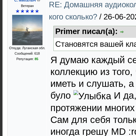
С. Михалыч
RE: Домашняя аудиокол
Ветеран
кого сколько?
/
26-06-20
Primer писал(а):
Становятся вашей кл
Откуда: Луганская обл.
Сообщений: 618
Я думаю каждый се
Репутация:
85
коллекцию из того,
иметь и слушать, а
було
И да,
протяжении многих 
Сам для себя тольк
иногда грешу MD :r