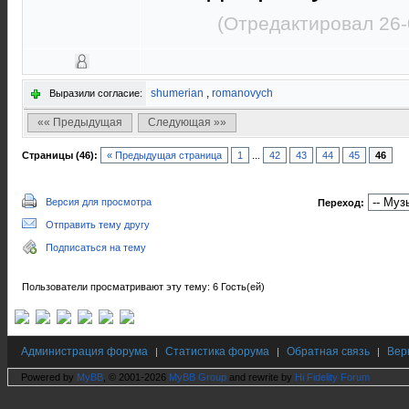
(Отредактировал 26-
shumerian
,
romanovych
Выразили согласие:
«« Предыдущая
Следующая »»
Страницы (46):
« Предыдущая страница
1
...
42
43
44
45
46
Версия для просмотра
Переход:
Отправить тему другу
Подписаться на тему
Пользователи просматривают эту тему: 6 Гость(ей)
Администрация форума
Статистика форума
Обратная связь
Вер
|
|
|
Powered by
MyBB
, © 2001-2026
MyBB Group
and rewrite by
Hi Fidelity Forum