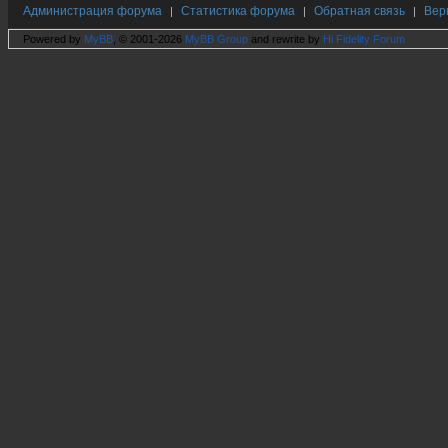
Администрация форума
Статистика форума
Обратная связь
Вер
|
|
|
Powered by
MyBB
, © 2001-2026
MyBB Group
and rewrite by
Hi Fidelity Forum