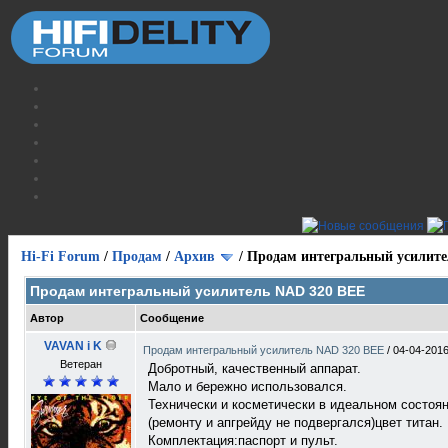
Hi-Fi Forum
/
Продам
/
Архив
/
Продам интегральный усилите
Продам интегральный усилитель NAD 320 BEE
Автор
Сообщение
VAVAN i K
Продам интегральный усилитель NAD 320 BEE
/
04-04-2016
Ветеран
Добротный, качественный аппарат.
Мало и бережно использовался.
Технически и косметически в идеальном состоян
(ремонту и апгрейду не подвергался)цвет титан.
Комплектация:паспорт и пульт.