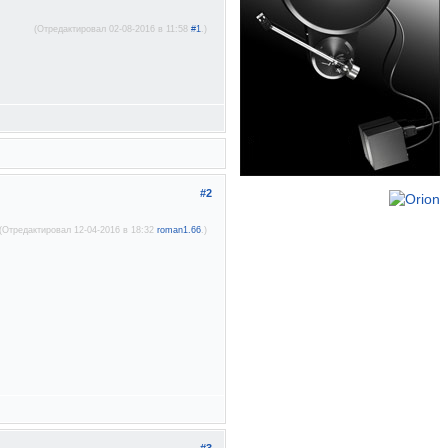
(Отредактировал 02-08-2016 в 11:58
#1
.)
#2
(Отредактировал 12-04-2016 в 18:32
roman1.66
.)