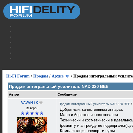
Hi-Fi Forum
/
Продам
/
Архив
/
Продам интегральный усилите
Продам интегральный усилитель NAD 320 BEE
Автор
Сообщение
VAVAN i K
Продам интегральный усилитель NAD 320 BEE
/
Ветеран
Добротный, качественный аппарат.
Мало и бережно использовался.
Технически и косметически в идеальном
(ремонту и апгрейду не подвергался)цве
Комплектация:паспорт и пульт.