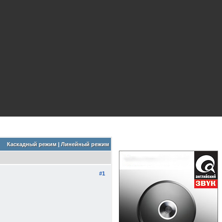
Каскадный режим
|
Линейный режим
#1