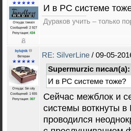
И в PC системе тож
Дураков учить – только по
Откуда: Ізмаїл
Сообщений: 2 927
Репутация:
434
bylujnik
RE: SilverLine
/
09-05-201
Ветеран
Supermurzic писал(а)
И в PC системе тоже?
Откуда: Sin sity
Сейчас межблок и с
Сообщений: 1 655
Репутация:
307
системы воткнуты в 
проводился неоднок
с прослушиванием 