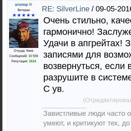
artshop
RE: SilverLine
/
09-05-201
Ветеран
Очень стильно, каче
гармонично! Заслуж
Удачи в апгрейтах! 
Откуда: Киев
записями для возмо
Сообщений: 10 559
Репутация:
1514
возвернуться, если в
разрушите в системе
С ув.
(Отредактировал
Завистливые люди часто о
умеют, и критикуют тех, д