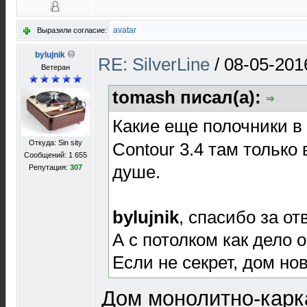
avatar
Выразили согласие:
bylujnik
RE: SilverLine
/
08-05-201
Ветеран
tomash писал(а):
Какие еще полочники в
Откуда: Sin sity
Contour 3.4 там только 
Сообщений: 1 655
душе.
Репутация:
307
bylujnik
, спасибо за отв
А с потолком как дело 
Если не секрет, дом но
Дом монолитно-карк