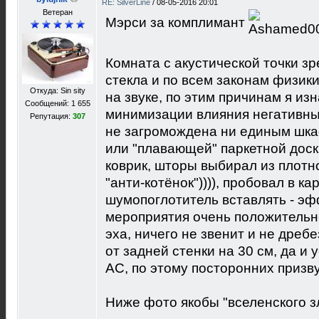
RE: SilverLine
/
08-05-2016 20:01
Ветеран
Мэрси за комплимант
Комната с акустической точки зр
стекла и по всем законам физик
Откуда: Sin sity
на звуке, по этим причинам я из
Сообщений: 1 655
минимизации влияния негативных
Репутация:
307
не загромождена ни единым шка
или "плавающей" паркетной доск
коврик, шторы выбирал из плотн
"анти-котёнок")))), пробовал в 
шумопоглотитель вставлять - эф
мероприятия очень положительно
эха, ничего не звенит и не дребе
от задней стенки на 30 см, да и
АС, по этому посторонних призву
Ниже фото якобы "вселенского з