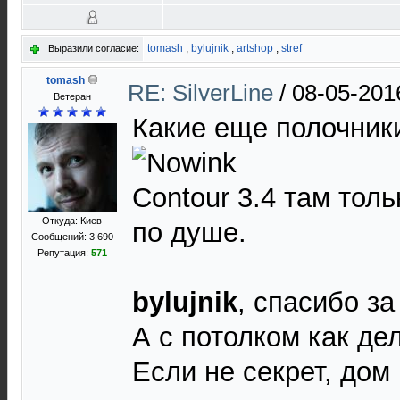
tomash
,
bylujnik
,
artshop
,
stref
Выразили согласие:
tomash
RE: SilverLine
/
08-05-201
Ветеран
Какие еще полочники
Contour 3.4 там толь
Откуда: Киев
по душе.
Сообщений: 3 690
Репутация:
571
bylujnik
, спасибо за
А с потолком как де
Если не секрет, дом