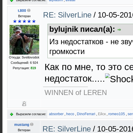
aqvadim
,
avatar
Выразили согласие:
t.800
RE: SilverLine
/
10-05-201
Ветеран
bylujnik писал(а):
Из недостатков - не зву
громкости
Откуда: Svetlovodsk
Сообщений: 6 924
Как по мне, то это 
Репутация:
819
недостаток.....
WINNEN of LEREN
absorber
,
heco
,
DinoFerrari
,
Ейск
,
romeo105
,
se
Выразили согласие:
mustang
RE: SilverLine
/
10-05-201
Ветеран