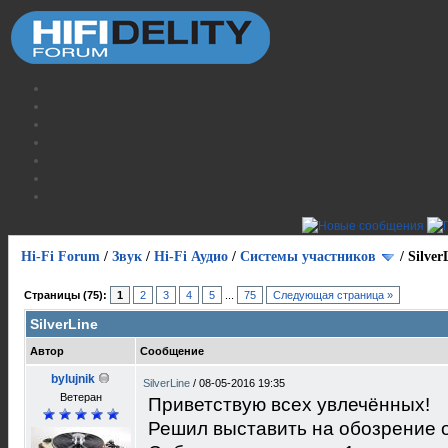
Hi-Fi Forum
/
Звук
/
Hi-Fi Аудио
/
Системы участников
/
Silver
Страницы (75):
1
2
3
4
5
...
75
Следующая страница »
SilverLine
Автор
Сообщение
bylujnik
SilverLine
/
08-05-2016 19:35
Ветеран
Приветствую всех увлечённых!
Решил выставить на обозрение 