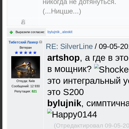
никогда не дотянуться.
(...Ницше...)
bylujnik
,
alexkit
Выразили согласие:
Тибетский Ламер
RE: SilverLine
/
09-05-20
Ветеран
artshop
, а где в э
в мощник?
это интегральный у
Откуда: Київ
Сообщений: 12 930
это S200
Репутация:
821
bylujnik
, симптичн
(Отредактировал 09-05-20