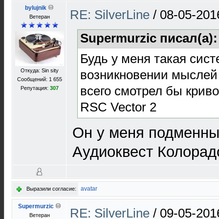
bylujnik
RE: SilverLine
/
08-05-201
Ветеран
Supermurzic писал(а)
Будь у меня такая сист
возникновении мыслей 
Откуда: Sin sity
Сообщений: 1 655
всего смотрел бы криво
Репутация:
307
RSC Vector 2
Он у меня подменный
Аудиоквест Колорад
avatar
Выразили согласие:
Supermurzic
RE: SilverLine
/
09-05-201
Ветеран