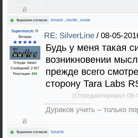
tomash
,
slavikk
,
avatar
Выразили согласие:
Supermurzic
RE: SilverLine
/
08-05-201
Ветеран
Будь у меня такая с
возникновении мысл
Откуда: Ізмаїл
Сообщений: 2 927
прежде всего смотре
Репутация:
434
сторону Tara Labs R
(Отредактировал 08-
Дураков учить – только по
bylujnik
Выразили согласие: