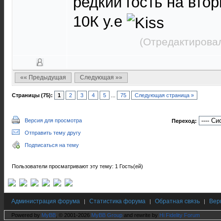
редкий гость на втор
10К у.е
(Отредактировал
«« Предыдущая
Следующая »»
Страницы (75):
1
2
3
4
5
...
75
Следующая страница »
Версия для просмотра
Переход:
Отправить тему другу
Подписаться на тему
Пользователи просматривают эту тему: 1 Гость(ей)
Администрация форума
Статистика форума
Обратная связь
Вер
|
|
|
Powered by
MyBB
, © 2001-2026
MyBB Group
and rewrite by
Hi Fidelity Forum