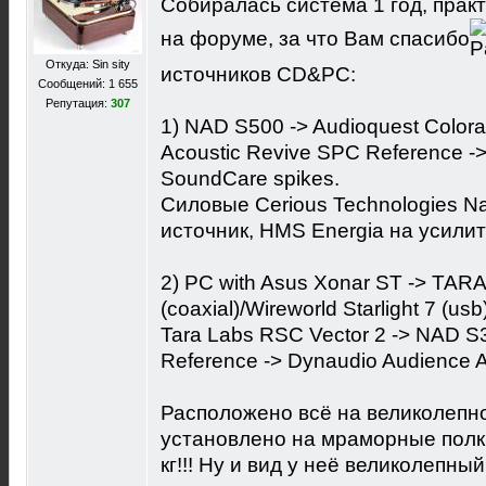
Собиралась система 1 год, прак
на форуме, за что Вам спасибо
Откуда: Sin sity
источников СD&PC:
Сообщений: 1 655
Репутация:
307
1) NAD S500 -> Audioquest Color
Acoustic Revive SPC Reference ->
SoundCare spikes.
Силовые Cerious Technologies Na
источник, HMS Energia на усилит
2) PC with Asus Xonar ST -> TARA
(coaxial)/Wireworld Starlight 7 (us
Tara Labs RSC Vector 2 -> NAD S
Reference -> Dynaudio Audience A
Расположено всё на великолепно
установлено на мраморные полки
кг!!! Ну и вид у неё великолепный