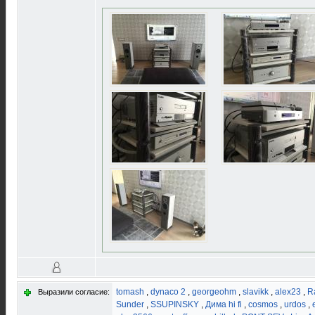
tomash
,
dynaco 2
,
georgeohm
,
slavikk
,
alex23
,
R
Выразили согласие:
Sunder
,
SSUPINSKY
,
Дима hi fi
,
cosmos
,
urdos
,