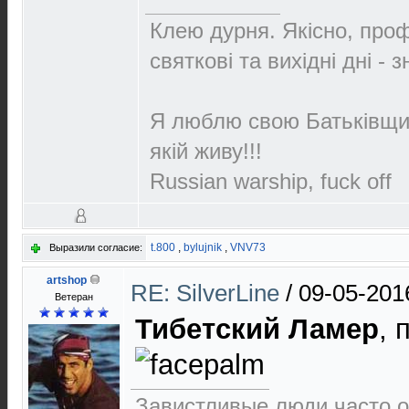
Клею дурня. Якісно, проф
святкові та вихідні дні - 
Я люблю свою Батьківщин
якій живу!!!
Russian warship, fuck off
t.800
,
bylujnik
,
VNV73
Выразили согласие:
artshop
RE: SilverLine
/
09-05-201
Ветеран
Тибетский Ламер
, 
Завистливые люди часто о