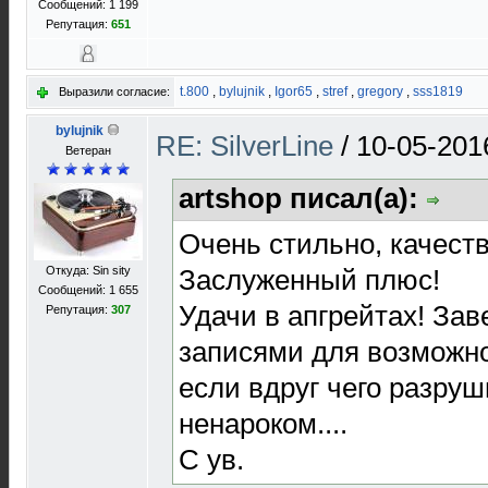
Сообщений: 1 199
Репутация:
651
t.800
,
bylujnik
,
Igor65
,
stref
,
gregory
,
sss1819
Выразили согласие:
bylujnik
RE: SilverLine
/
10-05-201
Ветеран
artshop писал(а):
Очень стильно, качест
Заслуженный плюс!
Откуда: Sin sity
Сообщений: 1 655
Удачи в апгрейтах! Зав
Репутация:
307
записями для возможно
если вдруг чего разруш
ненароком....
С ув.