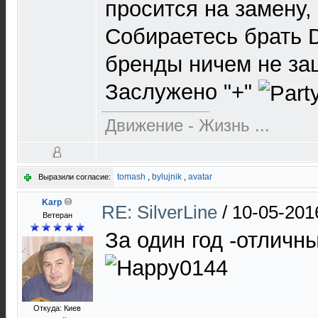
просится на замену, 
Собираетесь брать D
бренды ничем не за
Заслужено "+"
Движение - Жизнь ...
tomash
,
bylujnik
,
avatar
Выразили согласие:
Karp
RE: SilverLine
/
10-05-201
Ветеран
За один год -отличн
Откуда: Киев