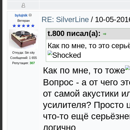
bylujnik
RE: SilverLine
/
10-05-201
Ветеран
t.800 писал(а):
Как по мне, то это серь
Откуда: Sin sity
Сообщений: 1 655
Репутация:
307
Как по мне, то тоже
Вопрос - а от чего э
от самой акустики и
усилителя? Просто 
что-то ещё серьёзне
логично