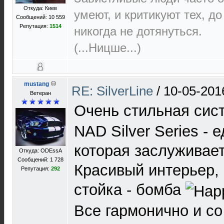
Откуда: Киев
умеют, и критикуют тех, д
Сообщений: 10 559
Репутация:
1514
никогда не дотянуться.
(...Ницше...)
mustang
RE: SilverLine
/
10-05-201
Ветеран
Очень стильная си
NAD Silver Series - 
которая заслуживае
Откуда: ODEssA
Сообщений: 1 728
Красивый интерьер, 
Репутация:
292
стойка - бомба
Все гармонично и со