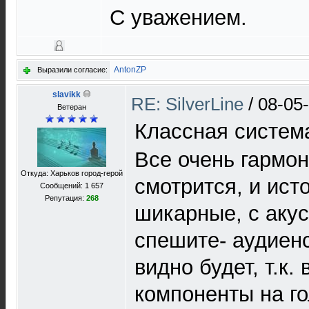
С уважением.
AntonZP
Выразили согласие:
slavikk
RE: SilverLine
/
08-05
Ветеран
Классная систем
Все очень гармон
Откуда: Харьков город-герой
смотрится, и ист
Сообщений: 1 657
Репутация:
268
шикарные, с аку
спешите- аудиенс
видно будет, т.к.
компоненты на г