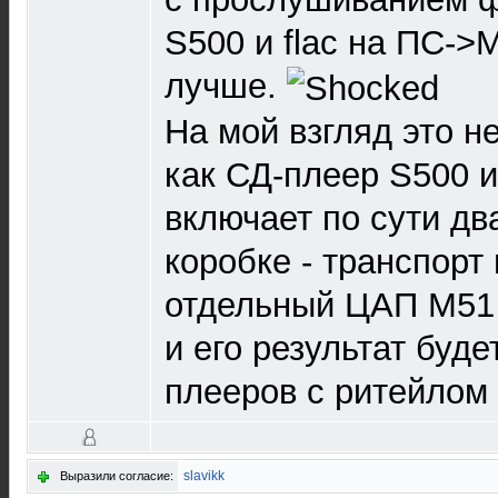
S500 и flac на ПС->M
лучше.
На мой взгляд это н
как СД-плеер S500 и
включает по сути дв
коробке - транспорт 
отдельный ЦАП М51 
и его результат буд
плееров с ритейлом 
slavikk
Выразили согласие: