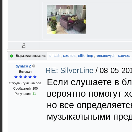
tomash
,
cosmos
,
etlik
,
imp
,
romanovych
,
санчос
Выразили согласие:
dynaco 2
RE: SilverLine
/
08-05-20
Ветеран
Если слушаете в б
Откуда: Сумська обл.
Сообщений: 100
вероятно помогут х
Репутация:
41
но все определяет
музыкальными пред