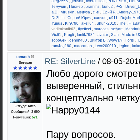
oleg2566
,
gertsoff
,
overchilled
,
PONT-SEV
,
LionAr
Темучин
,
Пионер
,
bramms
,
kun62
,
PvS
,
Driver_
a.D.
,
viruskin
,
медуза
,
ci-ti
,
Юрий Р.
,
Andrey-197
Dr.Zolin
,
Сергей Юрич
,
санчос
,
u911
,
DojcheMar
Yurius
,
Kir9790
,
akellu4
,
Shurik2010
,
The
,
FilaBa
vadimkanik63
,
flyeffect
,
marocas
,
sofyart
,
Mandari
Vic61
,
Krugli
,
funtik7984
,
avatar
,
Stan
,
Made in 
воробей
,
denon480
,
Виктор В
,
WoWaN
,
Foris
,
H
rom4eg180
,
maccanon
,
Lexx200010
,
legion
,
kak
tomash
RE: SilverLine
/
08-05-201
Ветеран
Любо дорого смотрет
выверенный, стильн
концептуально четк
Откуда: Киев
Сообщений: 3 690
Репутация:
571
Пару вопросов.