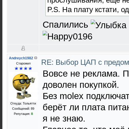
P.S. На плату кстати, о
Спалились
Andreych1982
RE: Выбор ЦАП с предо
Старожил
Вовсе не реклама. П
доволен покупкой.
Без molex подключат
Откуда: Тольятти
берёт ли плата пита
Сообщений: 89
Репутация:
8
я не знаю.