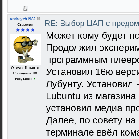
Andreych1982
RE: Выбор ЦАП с предо
Старожил
Может кому будет по
Продолжил экспери
программным плеер
Откуда: Тольятти
Установил 16ю верс
Сообщений: 89
Репутация:
8
Лубунту. Установил 
Lubuntu из магазина
установил медиа про
Далее, по совету на
терминале ввёл ком