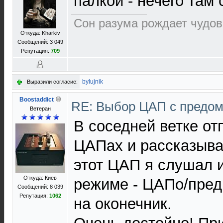
палкой - нечего там
Сон разума рождает чудо
Откуда: Kharkiv
Сообщений: 3 049
Репутация:
709
bylujnik
Выразили согласие:
Boostaddict
RE: Выбор ЦАП с предо
Ветеран
В соседней ветке от
ЦАПах и рассказывал
этот ЦАП я слушал 
Откуда: Киев
режиме - ЦАПо/пред..
Сообщений: 8 039
Репутация:
1062
на оконечник.