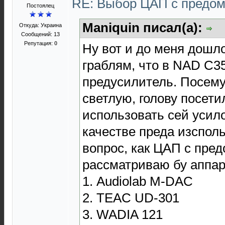
RE: Выбор ЦАП с предо
Постоялец
Maniquin писал(а):
Откуда: Украина
Сообщений: 13
Репутация:
0
Ну вот и до меня дошло
граблям, что в NAD C35
предусилитель. Посему
светлую, голову посети
использовать сей усило
качестве преда изспол
вопрос, как ЦАП с пред
рассматриваю бу аппар
1. Audiolab M-DAC
2. TEAC UD-301
3. WADIA 121