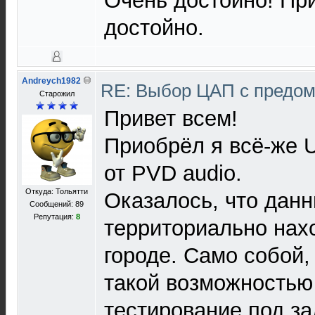
Очень достойно! Пр
достойно.
Andreych1982
RE: Выбор ЦАП с предо
Старожил
Привет всем!
Приобрёл я всё-же 
от PVD audio.
Откуда: Тольятти
Оказалось, что дан
Сообщений: 89
Репутация:
8
территориально нах
городе. Само собой,
такой возможностью 
тестирование под за