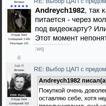
RE: Выбор ЦАП с предо
Ветеран
Andreych1982
, так 
питается - через мол
под видеокарту? Ил
Откуда: Киев
Этот момент непоня
Сообщений: 3 465
Репутация:
231
:wq
Sajk
RE: Выбор ЦАП с предо
Ветеран
Andreych1982 писал(а
Покупкой очень доволе
оставляю себе, хотя не
Откуда: Киев
Сообщений: 910
прослушивания, ещё н