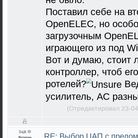
Поставил себе на вт
OpenELEC, но особ
загрузочным OpenEL
играющего из под Wi
Вот и думаю, стоит 
контроллер, чтоб ег
ротелей?
Ве
усилитель, АС разны
(Отредактировал 23-04
Sajk
RE: Выбор ЦАП с предо
Ветеран