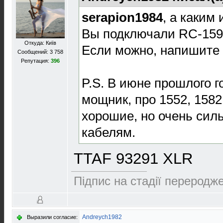
serapion1984
, а каким
Вы подключали RC-159
Откуда: Київ
Если можно, напишите 
Сообщений: 3 758
Репутация:
396
P.S. В июне прошлого г
мощник, про 1552, 1582,
хорошие, но очень силь
кабелям.
TTAF 93291 XLR
Підпис на стадії переродже
Andreych1982
Выразили согласие: