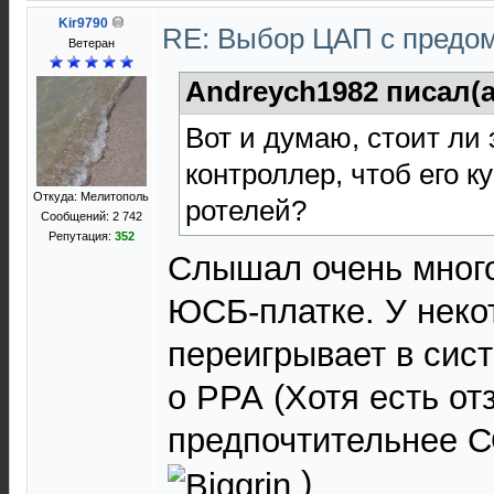
Kir9790
RE: Выбор ЦАП с предо
Ветеран
Andreych1982 писал(а
Вот и думаю, стоит ли
контроллер, чтоб его к
Откуда: Мелитополь
ротелей?
Сообщений: 2 742
Репутация:
352
Слышал очень много
ЮСБ-платке. У нек
переигрывает в сист
о РРА (Хотя есть от
предпочтительнее С
)