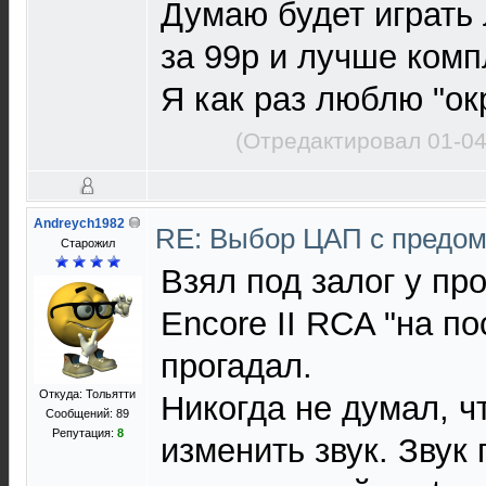
Думаю будет играть
за 99р и лучше комп
Я как раз люблю "ок
(Отредактировал 01-04
Andreych1982
RE: Выбор ЦАП с предо
Старожил
Взял под залог у про
Encore II RCA "на по
прогадал.
Откуда: Тольятти
Никогда не думал, ч
Сообщений: 89
Репутация:
8
изменить звук. Звук