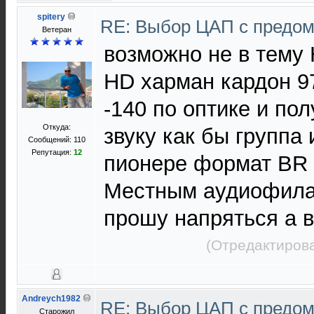
spitery
RE: Выбор ЦАП с предо
Ветеран
возможно не в тему
HD харман кардон 97
-140 по оптике и по
Откуда:
звуку как бы группа 
Сообщений: 110
Репутация:
12
пионере формат BR 
Местным аудиофи
прошу напряться а в 
(Отредактирова
Andreych1982
RE: Выбор ЦАП с предо
Старожил