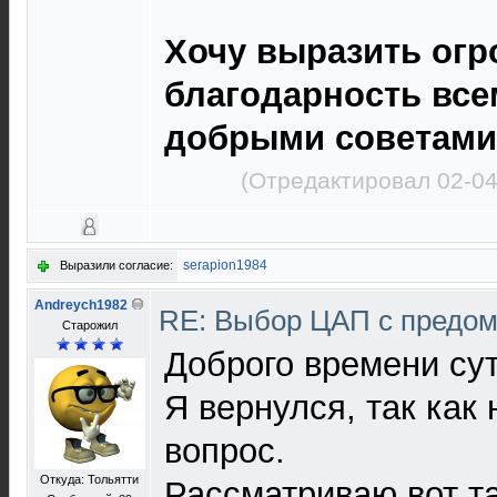
Хочу выразить ог
благодарность все
добрыми советами
(Отредактировал 02-04
serapion1984
Выразили согласие:
Andreych1982
RE: Выбор ЦАП с предо
Старожил
Доброго времени сут
Я вернулся, так как
вопрос.
Откуда: Тольятти
Рассматриваю вот т