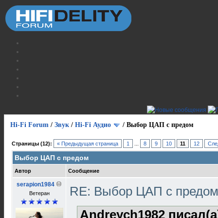
Hi-Fi Forum
/
Звук
/
Hi-Fi Аудио
/
Выбор ЦАП с предом
Страницы (12):
« Предыдущая страница
1
...
8
9
10
11
12
Сле
Выбор ЦАП с предом
Автор
Сообщение
serapion1984
RE: Выбор ЦАП с предо
Ветеран
Andreych1982 писал(а