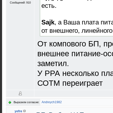
Сообщений: 910
есть.
Sajk
, а Ваша плата пит
от внешнего, линейног
От компового БП, п
внешнее питание-ос
заметил.
У РРА несколько пл
СОТМ переиграет
Andreych1982
Выразили согласие:
yefre