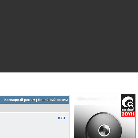
Каскадный режим
|
Линейный режим
#361