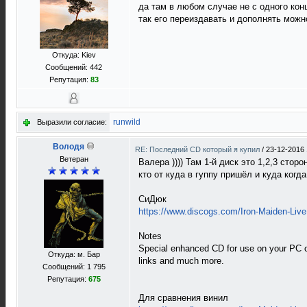
да там в любом случае не с одного кон
так его переиздавать и дополнять мож
Откуда: Kiev
Сообщений: 442
Репутация:
83
runwild
Выразили согласие:
Володя
RE: Последний CD который я купил
/
23-12-2016 
Ветеран
Валера )))) Там 1-й диск это 1,2,3 стор
кто от куда в гуппу пришёл и куда когда
СиДюк
https://www.discogs.com/Iron-Maiden-Live
Notes
Special enhanced CD for use on your PC or 
Откуда: м. Бар
links and much more.
Сообщений: 1 795
Репутация:
675
Для сравнения винил