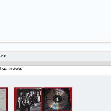
22:41
ий УДО" не береш?