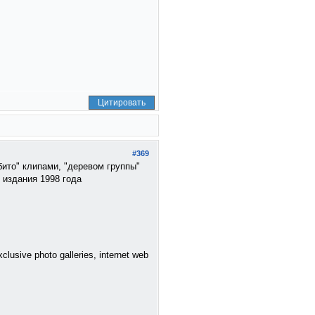
Цитировать
#369
обито" клипами, "деревом группы"
и издания 1998 года
clusive photo galleries, internet web