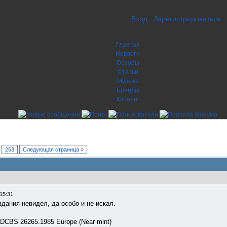
Вход
Зарегистрироваться
Главная
Новости
Обзоры
Статьи
Музыка
Бренды
Каталог
.
253
Следующая страница »
15:31
издания невидел, да особо и не искал.
CDCBS 26265.1985 Europe (Near mint)