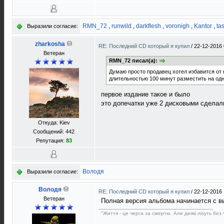
RMN_72
,
runwild
,
darkflesh
,
voronigh
,
Kantor
,
ta
Выразили согласие:
zharkosha
RE: Последний CD который я купил
/
22-12-2016 
Ветеран
RMN_72 писал(а):
Думаю просто продавец хотел избавится от н
длительностью 100 минут разместить на одн
первое издание такое и было
это допечатки уже 2 дисковыми сделали
Откуда: Kiev
Сообщений: 442
Репутация:
83
Володя
Выразили согласие:
Володя
RE: Последний CD который я купил
/
22-12-2016 
Ветеран
Полная версия альбома начинается с вы
"Життя - це черга за смертю. Але деякі лізуть без ч