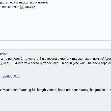
церта песни, насколько я помню
но бесконечно
12:02
оны на виниле. 2 - диск это 4-я сторона винила и (на сколько я помню) "д
 ушёл .... много там всего интересного... в принципе как и на всей верси
...se/8887078
Macintosh featuring full length videos, band and tour history, biographies, ex