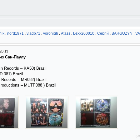
hik
,
nord1971
,
vladb71
,
voronigh
,
Atass
,
Lexx200010
,
Сергій
,
BARGUZYN
,
VA
20:13
из Сан-Паулу
ain Records ‎– KA50) Brazil
D 081) Brazil
 Records ‎– MR082) Brazil
Productions ‎– MUTP088 ) Brazil
(От