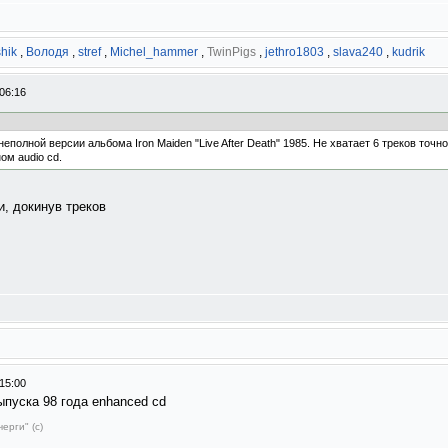
shik
,
Володя
,
stref
,
Michel_hammer
,
TwinPigs
,
jethro1803
,
slava240
,
kudrik
06:16
еполной версии альбома Iron Maiden "Live After Death" 1985. Не хватает 6 треков точн
ом audio cd.
, докинув треков
15:00
пуска 98 года enhanced cd
ерги" (с)