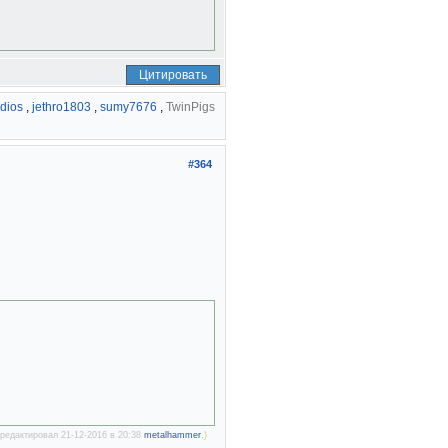
Цитировать
dios
,
jethro1803
,
sumy7676
,
TwinPigs
#364
редактировал 21-12-2016 в 20:38
metalhammer
.)