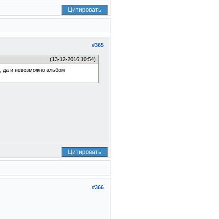
Цитировать
#365
(13-12-2016 10:54)
о, да и невозможно альбом
Цитировать
#366