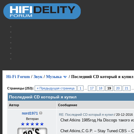
Hi-Fi Forum
/
Звук
/
Музыка
/
Последний CD который я купил
Страницы (253):
« Предыдущая страница
1
...
17
18
19
20
21
..
Последний CD который я купил
Автор
Сообщение
nord1971
RE: Последний CD который я купил
/
20-12-2016 
Ветеран
Chet Atkins 1985год.На Discogs такого 
Chet Atkins,C.G.P. – Stay Tuned.CBS – 