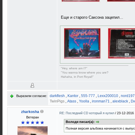
Еще и старого Саксона зацепил...
"Hey, where am I?"
"You wanna know where you are?
Hahaha, in Port Royal!"
darkflesh
,
Kantor
,
555-777
,
Lexx200010
,
nord197
Выразили согласие:
TwinPigs
,
Atass
,
Yoolla
,
ironman71
,
alexblack
,
D
zharkosha
RE: Последний CD который я купил
/
23-12-2016 
Ветеран
Володя писал(а):
Полная версия альбома начинается с выпуск