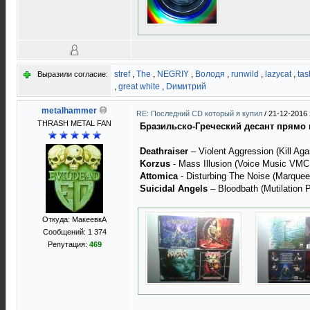
stref
,
The
,
NEGRIY
,
Володя
,
runwild
,
lazycat
,
tas
Выразили согласие:
,
great white
,
Dимитрий
metalhammer
RE: Последний CD который я купил
/
21-12-2016 
THRASH METAL FAN
Бразильско-Греческий десант прямо 
Deathraiser
‎– Violent Aggression (Kill Ag
Korzus
- Mass Illusion (Voice Music VMC
Attomica
- Disturbing The Noise (Marquee
Suicidal Angels
‎– Bloodbath (Mutilation 
Откуда: МакеевкА
Сообщений: 1 374
Репутация:
469