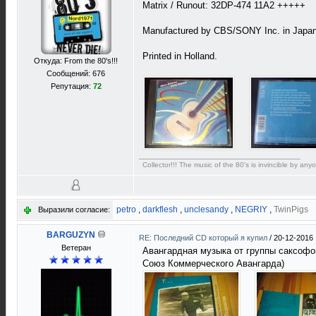
Matrix / Runout: 32DP-474 11A2 +++++
Manufactured by CBS/SONY Inc. in Japan
Printed in Holland.
Откуда: From the 80's!!!
Сообщений: 676
Репутация:
72
Collector!!! The music of the 80's is invincible by anyo
petro
,
darkflesh
,
unclesandy
,
NEGRIY
,
TwinPigs
Выразили согласие:
BARGUZYN
RE: Последний CD который я купил
/
20-12-2016 
Ветеран
Авангардная музыка от группы саксофо
Союз Коммерческого Авангарда)