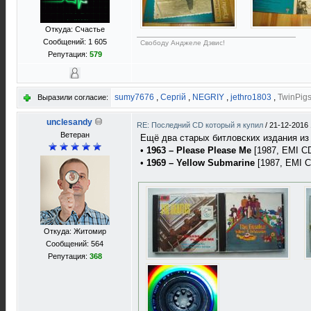
Откуда: Счастье
Сообщений: 1 605
Свободу Анджеле Дэвис!
Репутация:
579
sumy7676
,
Сергій
,
NEGRIY
,
jethro1803
,
TwinPig
Выразили согласие:
unclesandy
RE: Последний CD который я купил
/
21-12-2016 
Ветеран
Ещё два старых битловских издания из
•
1963 – Please Please Me
[1987, EMI C
•
1969 – Yellow Submarine
[1987, EMI C
Откуда: Житомир
Сообщений: 564
Репутация:
368