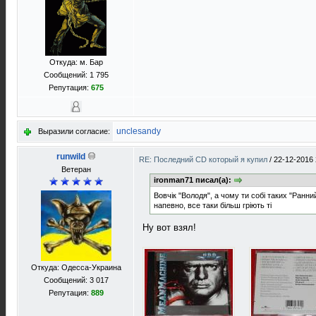
Откуда: м. Бар
Сообщений: 1 795
Репутация:
675
unclesandy
Выразили согласие:
runwild
RE: Последний CD который я купил
/
22-12-2016 
Ветеран
ironman71 писал(а):
Вовчік "Володя", а чому ти собі таких "Ранн
напевно, все таки більш гріють ті
Ну вот взял!
Откуда: Одесса-Украина
Сообщений: 3 017
Репутация:
889