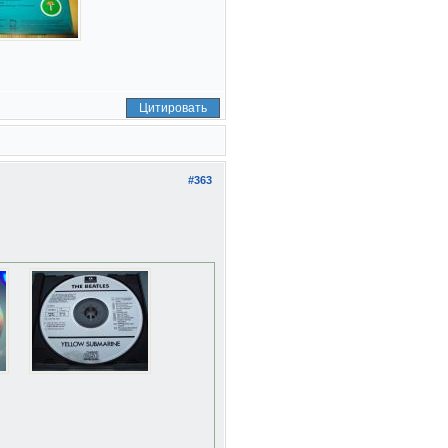
Цитировать
#363