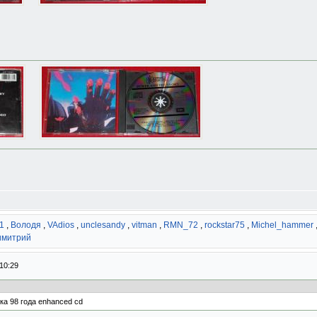
1
,
Володя
,
VAdios
,
unclesandy
,
vitman
,
RMN_72
,
rockstar75
,
Michel_hammer
имитрий
10:29
а 98 года enhanced cd