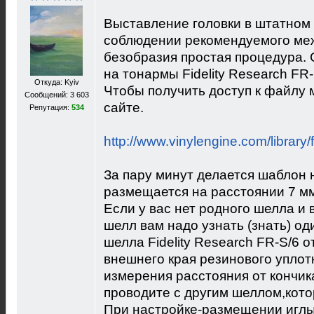
Выставление головки в штатном
соблюдении рекомендуемого меж
безобразия простая процедура.
на тонармы Fidelity Research FR-
Откуда: Kyiv
Чтобы получить доступ к файлу 
Сообщений: 3 603
сайте.
Репутация:
534
http://www.vinylengine.com/library/f
За пару минут делается шаблон 
размещается на расстоянии 7 мм
Если у вас нет родного шелла и 
шелл вам надо узнать (знать) од
шелла Fidelity Research FR-S/6 о
внешнего края резинового уплот
измерения расстояния от кончик
проводите с другим шеллом,кото
При настройке-размещении иглы