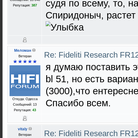
судя по всему, то, 
Репутация:
387
Спиридоныч, растет
Меломан
Re: Fideliti Research FR1
Ветеран
я думаю поставить э
bl 51, но есть вариа
(3000),что ентересн
Откуда: Одесса
Спасибо всем.
Сообщений: 13
Репутация:
43
vitaly
Re: Fideliti Research FR1
Ветеран