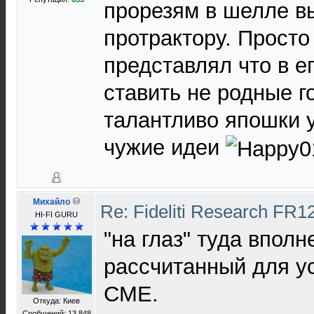
прорезям в шелле вы
протрактору. Просто
представлял что в е
ставить не родные г
талантливо япошки 
чужие идеи
Михайло
Re: Fideliti Research FR1
HI-FI GURU
"на глаз" туда впол
рассчитанный для у
СМЕ.
Откуда: Киев
Сообщений: 13 848