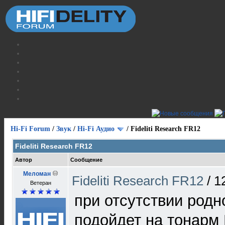
Hi-Fi Forum
/
Звук
/
Hi-Fi Аудио
/
Fideliti Research FR12
Fideliti Research FR12
Автор
Сообщение
Меломан
Fideliti Research FR12
/
1
Ветеран
при отсутствии родн
подойдет на тонарм F