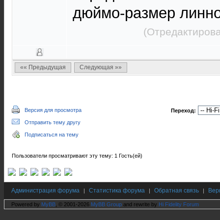
дюймо-размер линно
(Отредактирова
«« Предыдущая
Следующая »»
Версия для просмотра
Переход:
Отправить тему другу
Подписаться на тему
Пользователи просматривают эту тему: 1 Гость(ей)
Администрация форума
Статистика форума
Обратная связь
Вер
|
|
|
Powered by
MyBB
, © 2001-2026
MyBB Group
and rewrite by
Hi Fidelity Forum