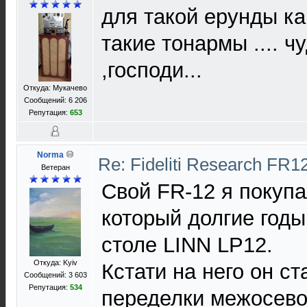
для такой ерунды ка
такие тонармы .... ч
,господи...
Откуда: Мукачево
Сообщений: 6 206
Репутация:
653
Norma
Re: Fideliti Research FR1
Ветеран
Свой FR-12 я покупа
который долгие годы
столе LINN LP12.
Откуда: Kyiv
Кстати на него он ст
Сообщений: 3 603
Репутация:
534
переделки межосево