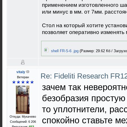
применением изготовленного ша
или минус в мм. от 7мм. расстоя
Стол на который хотите установи
позволяет оперативно изменять
shell FR-S-6 .jpg
(Размер: 29.62 Кб / Загрузо
vitaly
Re: Fideliti Research FR1
Ветеран
зачем так невероятн
безобразия простую
то уплотнители, рас
Откуда: Мукачево
спокойно ставьте ме
Сообщений: 6 206
Репутация:
653