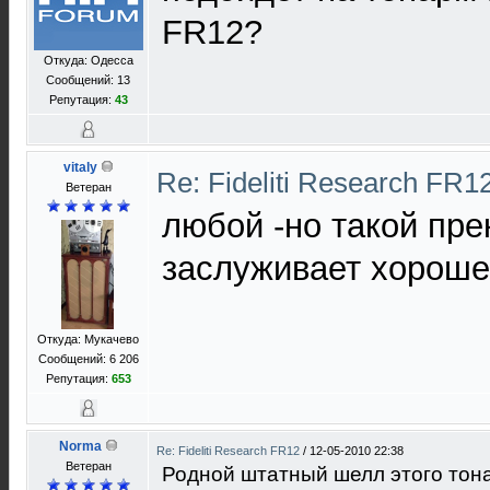
FR12?
Откуда: Одесса
Сообщений: 13
Репутация:
43
vitaly
Re: Fideliti Research FR1
Ветеран
любой -но такой пр
заслуживает хорошег
Откуда: Мукачево
Сообщений: 6 206
Репутация:
653
Norma
Re: Fideliti Research FR12
/
12-05-2010 22:38
Ветеран
Родной штатный шелл этого тона