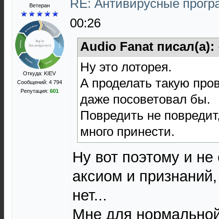
RE: Антивирусные прог
Ветеран
00:26
Audio Fanat писал(а):
Ну это лоторея.
Откуда: KIEV
А проделать такую про
Сообщений: 4 794
Репутация:
601
даже посоветовал бы.
Повредить не повредит,
много принести.
Ну вот поэтому и не
аксиом и признаний, 
нет...
Мне для нормальной