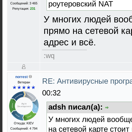
роутеровский NAT
Сообщений: 3 465
Репутация:
231
У многих людей вооб
прямо на сетевой ка
адрес и всё.
:wq
norrest
RE: Антивирусные прог
Ветеран
00:32
adsh писал(а):
У многих людей вообще
Откуда: KIEV
на сетевой карте стоит
Сообщений: 4 794