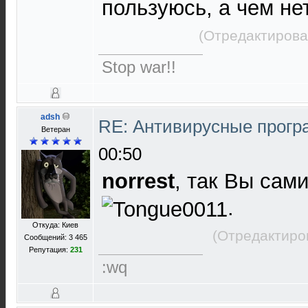
пользуюсь, а чем нет
(Отредактирова
Stop war!!
adsh
RE: Антивирусные прог
Ветеран
00:50
norrest
, так Вы сам
.
Откуда: Киев
(Отредактиро
Сообщений: 3 465
Репутация:
231
:wq