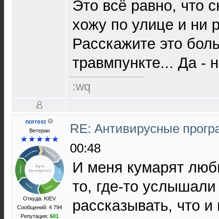
Это всё равно, что с
хожу по улице и ни 
Расскажите это бол
травмпункте... Да - 
:wq
norrest
RE: Антивирусные прог
Ветеран
00:48
И меня кумарят люби
то, где-то услышали
Откуда: KIEV
рассказывать, что и
Сообщений: 4 794
Репутация:
601