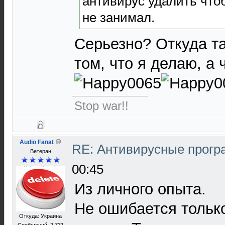
антивирус удалить что
не занимал.
Серьезно? Откуда та
том, что я делаю, а 
Stop war!!
Audio Fanat
RE: Антивирусные прог
Ветеран
00:45
Из личного опыта.
Не ошибается только
Откуда: Украина