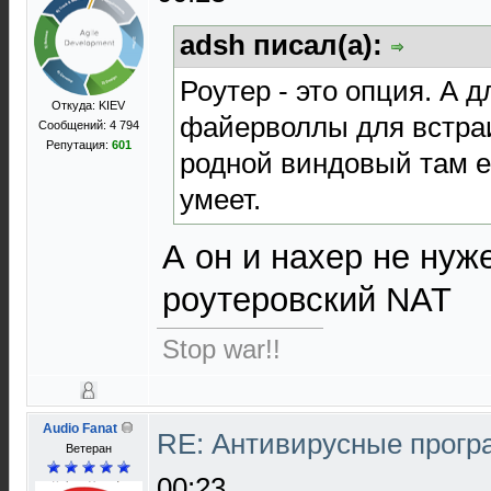
adsh писал(а):
Роутер - это опция. А д
Откуда: KIEV
файерволлы для встраи
Сообщений: 4 794
Репутация:
601
родной виндовый там ес
умеет.
А он и нахер не нуж
роутеровский NAT
Stop war!!
Audio Fanat
RE: Антивирусные прог
Ветеран
00:23