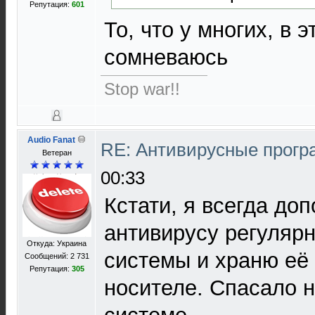
Репутация:
601
То, что у многих, в 
сомневаюсь
Stop war!!
Audio Fanat
RE: Антивирусные прог
Ветеран
00:33
Кстати, я всегда до
антивирусу регуляр
Откуда: Украина
системы и храню её
Сообщений: 2 731
Репутация:
305
носителе. Спасало н