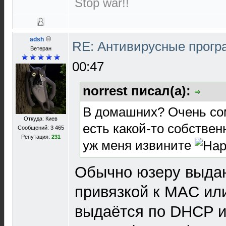
Stop war!!
adsh
RE: Антивирусные прог
Ветеран
00:47
norrest писал(а):
В домашних? Очень со
Откуда: Киев
есть какой-то собственн
Сообщений: 3 465
Репутация:
231
уж меня извините
Обычно юзеру выдаю
привязкой к MAC ил
выдаётся по DHCP и