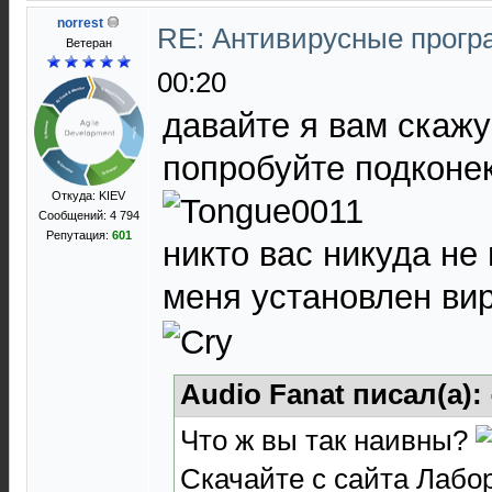
norrest
RE: Антивирусные прог
Ветеран
00:20
давайте я вам скаж
попробуйте подконек
Откуда: KIEV
Сообщений: 4 794
Репутация:
601
никто вас никуда не п
меня установлен виру
Audio Fanat писал(а):
Что ж вы так наивны?
Скачайте с сайта Лабо