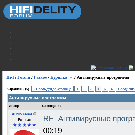
Hi-Fi Forum
/
Разное
/
Курилка
/
Антивирусные программы
Страницы (6):
« Предыдущая страница
1
2
3
4
5
6
Следующая
Антивирусные программы
Автор
Сообщение
Audio Fanat
RE: Антивирусные прог
Ветеран
00:19