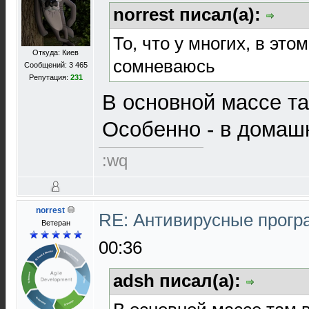
norrest писал(а):
То, что у многих, в это
Откуда: Киев
сомневаюсь
Сообщений: 3 465
Репутация:
231
В основной массе т
Особенно - в домашн
:wq
norrest
RE: Антивирусные прог
Ветеран
00:36
adsh писал(а):