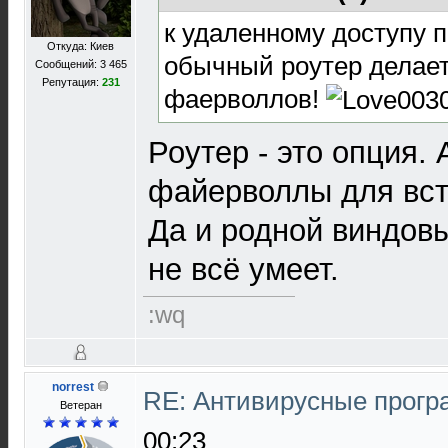
к удаленному доступу п
Откуда: Киев
обычный роутер делает
Сообщений: 3 465
Репутация:
231
фаерволлов!
Роутер - это опция. 
файерволлы для вст
Да и родной виндовы
не всё умеет.
:wq
norrest
RE: Антивирусные прог
Ветеран
00:23