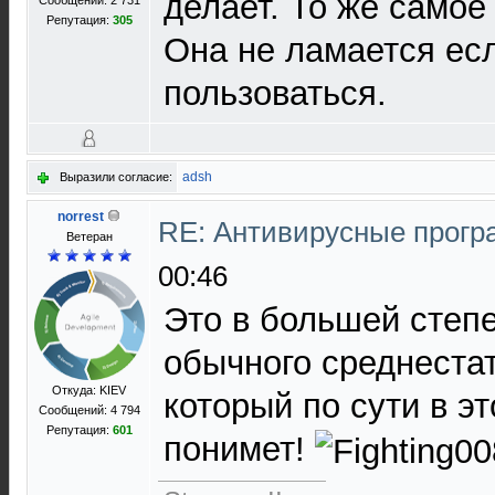
делает. То же самое 
Сообщений: 2 731
Репутация:
305
Она не ламается ес
пользоваться.
adsh
Выразили согласие:
norrest
RE: Антивирусные прог
Ветеран
00:46
Это в большей степе
обычного среднестат
Откуда: KIEV
который по сути в эт
Сообщений: 4 794
Репутация:
601
понимет!