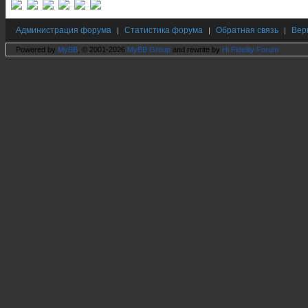
Администрация форума
Статистика форума
Обратная связь
Вер
|
|
|
Powered by
MyBB
, © 2001-2026
MyBB Group
and rewrite by
Hi Fidelity Forum