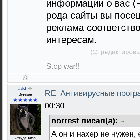
информации о вас (н
рода сайты вы посе
реклама соответств
интересам.
(Отредактирова
Stop war!!
adsh
RE: Антивирусные прог
Ветеран
00:30
norrest писал(а):
А он и нахер не нужен,
Откуда: Киев