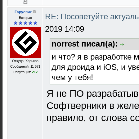
Гаруспик
RE: Посоветуйте актуал
Ветеран
2019 14:09
norrest писал(а):
и что? я в разработке
Откуда: Харьков
для дроида и iOS, и ув
Сообщений: 11 571
Репутация:
212
чем у тебя!
Я не ПО разрабатыв
Софтверники в желе
правило, от слова с