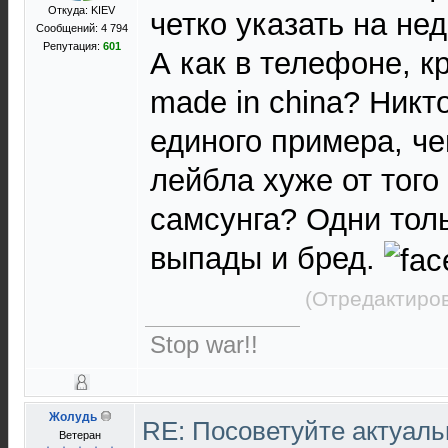
Откуда: KIEV
четко указать на нед
Сообщений: 4 794
Репутация:
601
А как в телефоне, к
made in china? Никт
единого примера, ч
лейбла хуже от того
самсунга? Одни тол
выпады и бред.
(Отредактиров
Stop war!!
Жолудь
RE: Посоветуйте актуал
Ветеран