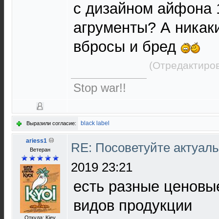
с дизайном айфона 1
агрументы? А никак
вбросы и бред
(Отредактиров
Stop war!!
black label
Выразили согласие:
ariess1
RE: Посоветуйте актуал
Ветеран
2019 23:21
есть разные ценовые
видов продукции
Откуда: Kiev