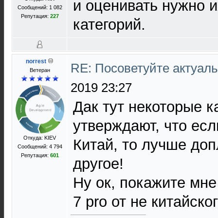
и оценивать нужно и
Сообщений: 1 082
Репутация:
227
категорий.
norrest
RE: Посоветуйте актуал
Ветеран
2019 23:27
Дак тут некоторые к
утверждают, что есл
Откуда: KIEV
Китай, то лучше доп
Сообщений: 4 794
Репутация:
601
другое!
Ну ок, покажите мне
7 pro от не китайско