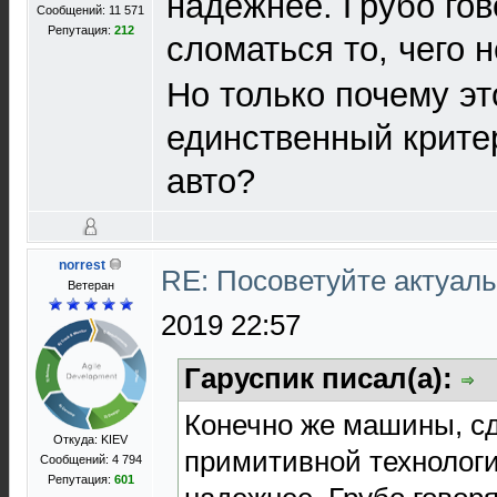
надежнее. Грубо гов
Сообщений: 11 571
Репутация:
212
сломаться то, чего н
Но только почему э
единственный крите
авто?
norrest
RE: Посоветуйте актуал
Ветеран
2019 22:57
Гаруспик писал(а):
Конечно же машины, с
Откуда: KIEV
примитивной технологи
Сообщений: 4 794
Репутация:
601