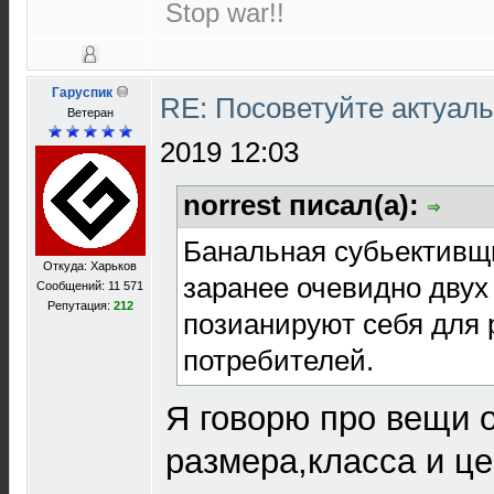
Stop war!!
Гаруспик
RE: Посоветуйте актуал
Ветеран
2019 12:03
norrest писал(а):
Банальная субьективщ
Откуда: Харьков
заранее очевидно двух
Сообщений: 11 571
Репутация:
212
позианируют себя для 
потребителей.
Я говорю про вещи 
размера,класса и це