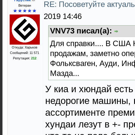
Гаруспик
RE: Посоветуйте актуал
Ветеран
2019 14:46
VNV73 писал(а):
Для справки.... В США
Откуда: Харьков
продажам, заметно оп
Сообщений: 11 571
Репутация:
212
Фольксваген, Ауди, Ин
Мазда...
У киа и хюндай ест
недорогие машины, 
ассортименте преми
хундаи лезут в +- п