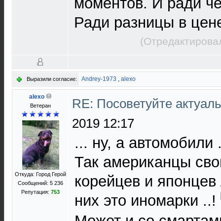
моментов. И ради че
Ради разницы в цен
(Отредактировал
Andrey-1973
,
alexo
Выразили согласие:
alexo
RE: Посоветуйте актуал
Ветеран
2019 12:17
... ну, а автомобили 
Так американцы сво
Откуда: Город Герой
корейцев и японцев 
Сообщений: 5 236
Репутация:
753
них это иномарки ..!
Может и со смартам