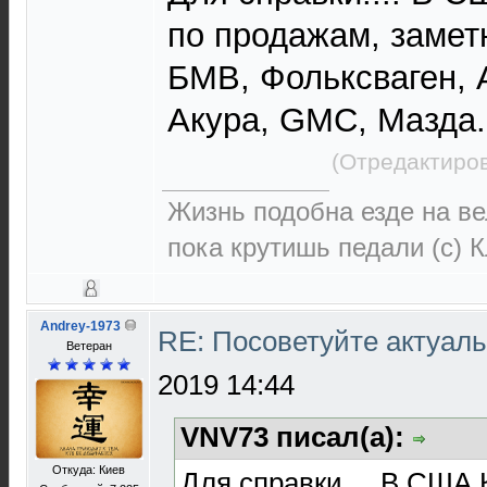
по продажам, замет
БМВ, Фольксваген, 
Акура, GMC, Мазда.
(Отредактиров
Жизнь подобна езде на ве
пока крутишь педали (с) 
Andrey-1973
RE: Посоветуйте актуал
Ветеран
2019 14:44
VNV73 писал(а):
Откуда: Киев
Для справки.... В США