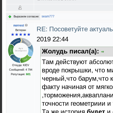
seam777
Выразили согласие:
norrest
RE: Посоветуйте актуал
Ветеран
2019 22:44
Жолудь писал(а):
Там действуют абсолют
Откуда: KIEV
вроде покрышки, что м
Сообщений: 4 794
Репутация:
601
черный,что барум,что к
факту начиная от мягк
,торможения,акваплан
точности геометриии и 
Та же история
будет
и 