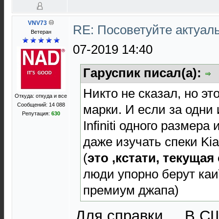
VNV73
RE: Посоветуйте актуа
Ветеран
07-2019 14:40
Гаруспик писал(а):
Никто не сказал, но эт
Откуда: откуда и все
Сообщений: 14 088
марки. И если за одни 
Репутация:
630
Infiniti одного размера
даже изучать спеки Ki
(
это ,кстати, текущая
люди упорно берут ка
премиум джапа)
Для справки.... В 