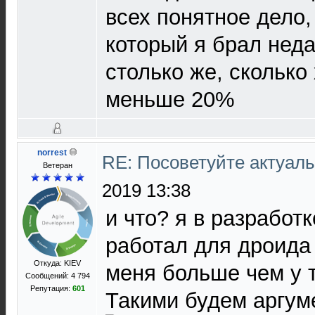
всех понятное дело, 
который я брал неда
столько же, сколько
меньше 20%
norrest
RE: Посоветуйте актуал
Ветеран
2019 13:38
и что? я в разработ
работал для дроида 
Откуда: KIEV
меня больше чем у 
Сообщений: 4 794
Репутация:
601
Такими будем аргум