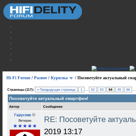
Hi-Fi Forum
/
Разное
/
Курилка
/
Посоветуйте актуальный сма
Страницы (117):
« Предыдущая страница
1
...
62
63
64
65
66
..
Посоветуйте актуальный смартфон!
Автор
Сообщение
Гаруспик
RE: Посоветуйте актуал
Ветеран
2019 13:17