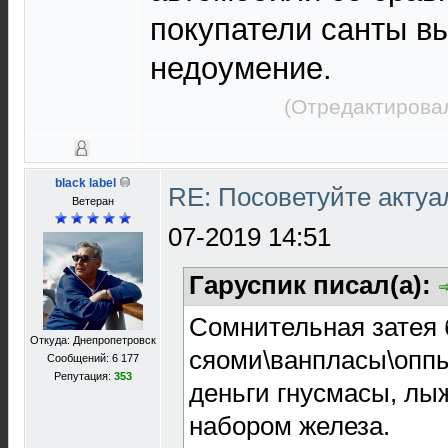
покупатели санты в
недоумение.
(Отредактировал
black label
RE: Посоветуйте акту
Ветеран
07-2019 14:51
Гаруспик писал(а):
Сомнительная затея 
Откуда: Днепропетровск
сяоми\ванпласы\оппы 
Сообщений: 6 177
Репутация:
353
деньги гнусмасы, лыж
набором железа.