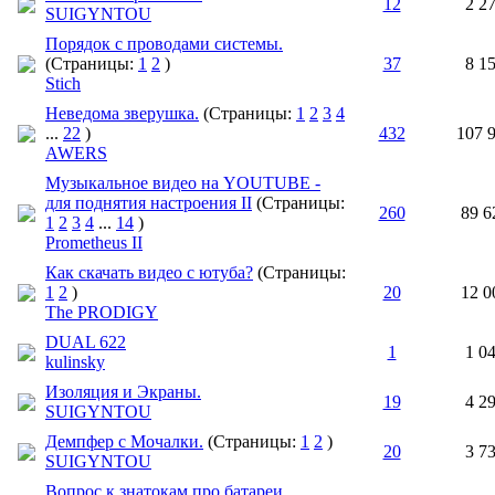
12
2 2
SUIGYNTOU
Порядок с проводами системы.
(Страницы:
1
2
)
37
8 1
Stich
Неведома зверушка.
(Страницы:
1
2
3
4
...
22
)
432
107 
AWERS
Музыкальное видео на YOUTUBE -
для поднятия настроения II
(Страницы:
260
89 6
1
2
3
4
...
14
)
Prometheus II
Как скачать видео с ютуба?
(Страницы:
1
2
)
20
12 0
The PRODIGY
DUAL 622
1
1 0
kulinsky
Изоляция и Экраны.
19
4 2
SUIGYNTOU
Демпфер с Мочалки.
(Страницы:
1
2
)
20
3 7
SUIGYNTOU
Вопрос к знатокам про батареи .