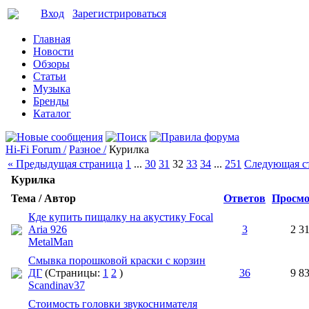
Вход
Зарегистрироваться
Главная
Новости
Обзоры
Статьи
Музыка
Бренды
Каталог
Hi-Fi Forum /
Разное /
Курилка
« Предыдущая страница
1
...
30
31
32
33
34
...
251
Следующая с
Курилка
Тема / Автор
Ответов
Просмо
Кде купить пищалку на акустику Focal
Aria 926
3
2 3
MetalMan
Смывка порошковой краски с корзин
ДГ
(Страницы:
1
2
)
36
9 8
Scandinav37
Стоимость головки звукоснимателя