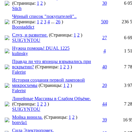
(Страницы:
1
2
)
30
6 0
Stich
Чёрный список "покупателей"..
(Страницы:
1
2
3
4
...
26
)
500
236 
Boostaddict
Слух, и развитие.
(Страницы:
1
2
)
27
6 6
SUIGYNTOU
Нужна помощь! DUAL 1225
4
1 5
kulinsky
Правда ли что японцы взрывались при
вскрытии?
(Страницы:
1
2
3
)
40
7 7
Falerist
История создания первой ламповой
микросхемы
(Страницы:
1
2
)
20
3 9
Falerist
Линейные Массивы в Слабом Объёме.
(Страницы:
1
2
3
)
44
7 2
SUIGYNTOU
Мойка винила.
(Страницы:
1
2
)
39
16 9
bonvla1
Сила Электропомех.