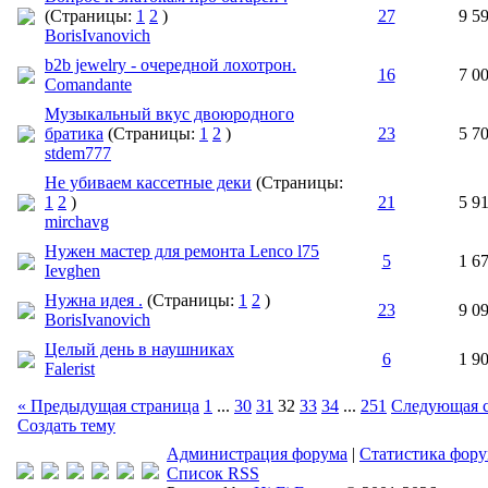
(Страницы:
1
2
)
27
9 5
BorisIvanovich
b2b jewelry - очередной лохотрон.
16
7 0
Comandante
Музыкальный вкус двоюродного
братика
(Страницы:
1
2
)
23
5 7
stdem777
Не убиваем кассетные деки
(Страницы:
1
2
)
21
5 9
mirchavg
Нужен мастер для ремонта Lenco l75
5
1 6
Ievghen
Нужна идея .
(Страницы:
1
2
)
23
9 0
BorisIvanovich
Целый день в наушниках
6
1 9
Falerist
« Предыдущая страница
1
...
30
31
32
33
34
...
251
Следующая с
Создать тему
Администрация форума
|
Статистика фор
Список RSS