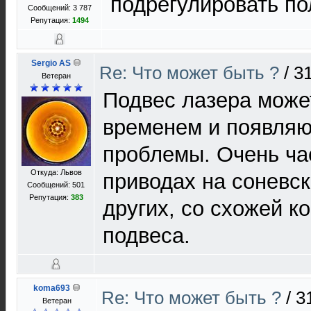
подрегулировать по
Сообщений: 3 787
Репутация:
1494
Sergio AS
Re: Что может быть ?
/
31
Ветеран
Подвес лазера може
временем и появляю
проблемы. Очень ча
Откуда: Львов
приводах на соневск
Сообщений: 501
Репутация:
383
других, со схожей к
подвеса.
koma693
Re: Что может быть ?
/
3
Ветеран