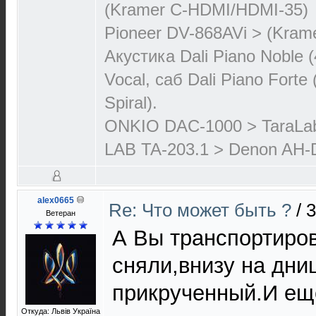
(Kramer C-HDMI/HDMI-35)
Pioneer DV-868AVi > (Kram
Акустика Dali Piano Noble (
Vocal, саб Dali Piano Forte
Spiral).
ONKIO DAC-1000 > TaraLa
LAB TA-203.1 > Denon AH-D
alex0665
Re: Что может быть ?
/
3
Ветеран
А Вы транспортиро
сняли,внизу на дн
прикрученный.И ещ
Откуда: Львів Україна