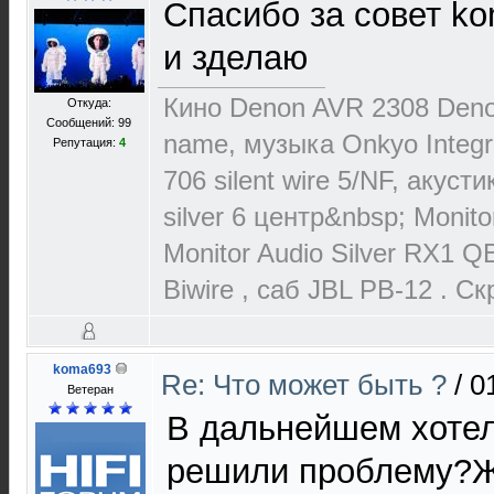
Спасибо за совет k
и зделаю
Кино Denon AVR 2308 Deno
Откуда:
Сообщений: 99
name, музыка Onkyo Integr
Репутация:
4
706 silent wire 5/NF, акуст
silver 6 центр&nbsp; Monit
Monitor Audio Silver RX1 Q
Biwire , cаб JBL PB-12 . С
koma693
Re: Что может быть ?
/
0
Ветеран
В дальнейшем хотел
решили проблему?Ж