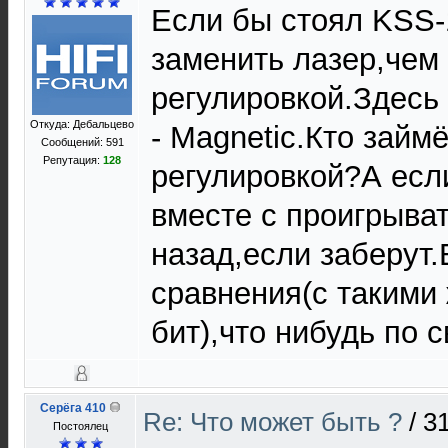
Если бы стоял KSS-
заменить лазер,чем
регулировкой.Здесь
Откуда: Дебальцево
- Magnetic.Кто займё
Сообщений: 591
Репутация:
128
регулировкой?А если
вместе с проигрыва
назад,если заберут
сравнения(с такими
бит),что нибудь по 
Серёга 410
Re: Что может быть ?
/
31
Постоялец