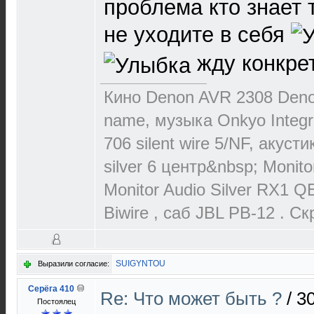
проблема кто знает 
не уходите в себя
жду конкрет
Кино Denon AVR 2308 Deno
name, музыка Onkyo Integr
706 silent wire 5/NF, акуст
silver 6 центр&nbsp; Monit
Monitor Audio Silver RX1 Q
Biwire , cаб JBL PB-12 . С
SUIGYNTOU
Выразили согласие:
Серёга 410
Re: Что может быть ?
/
30
Постоялец