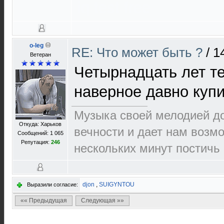
iq test free
o-leg
RE: Что может быть ?
/
1
Ветеран
Четырнадцать лет те
наверное давно купи
Музыка своей мелодией до
Откуда: Харьков
вечности и дает нам возм
Сообщений: 1 065
Репутация:
246
нескольких минут постичь 
djon
,
SUIGYNTOU
Выразили согласие:
«« Предыдущая
Следующая »»