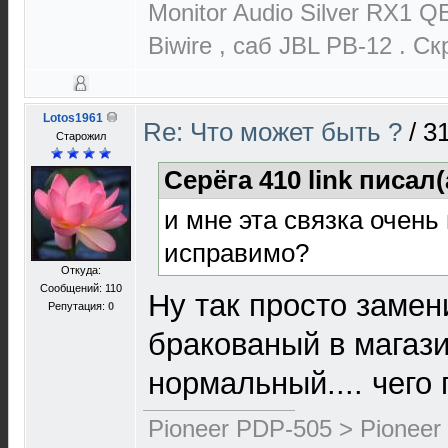
Monitor Audio Silver RX1 Q
Biwire , cаб JBL PB-12 . С
Lotos1961
Re: Что может быть ?
/
31
Старожил
Серёга 410 link писал(
и мне эта связка очень
исправимо?
Откуда:
Сообщений: 110
Ну так просто замен
Репутация:
0
бракованый в магаз
нормальный.... чего
Pioneer PDP-505 > Pioneer