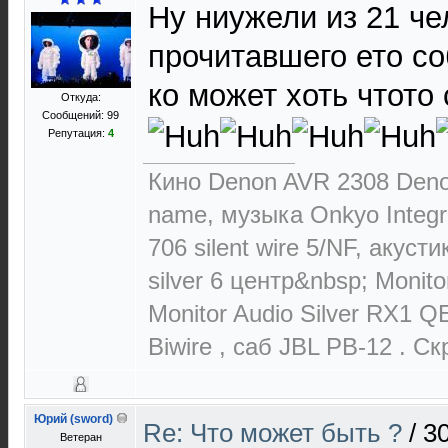
Ну ниужели из 21 че
прочитавшего ето со
ко может хоть чтото 
Откуда:
Сообщений: 99
Репутация:
4
Кино Denon AVR 2308 Deno
name, музыка Onkyo Integr
706 silent wire 5/NF, акуст
silver 6 центр&nbsp; Monit
Monitor Audio Silver RX1 Q
Biwire , cаб JBL PB-12 . С
Юрий (sword)
Re: Что может быть ?
/
30
Ветеран