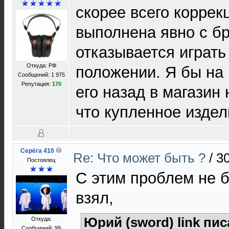
скорее всего коррек
выполнена явно с бр
отказывается играть
Откуда: РФ
положении. Я бы на
Сообщений: 1 975
Репутация:
170
его назад в магазин 
что купленное издел
Серёга 410
Re: Что может быть ?
/
30
Постоялец
С этим проблем не б
взял,
Юрий (sword) link пис
Откуда:
Сообщений: 99