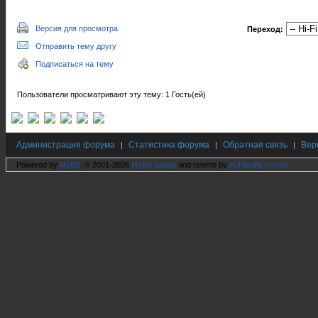
Версия для просмотра
Переход:
Отправить тему другу
Подписаться на тему
Пользователи просматривают эту тему: 1 Гость(ей)
Администрация форума
Статистика форума
Обратная связь
Вер
|
|
|
Powered by
MyBB
, © 2001-2026
MyBB Group
and rewrite by
Hi Fidelity Forum