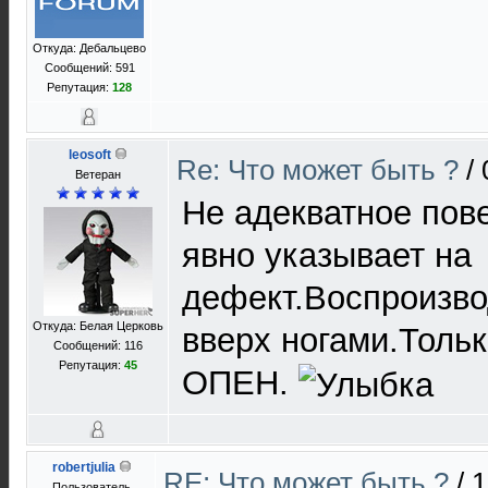
Откуда: Дебальцево
Сообщений: 591
Репутация:
128
leosoft
Re: Что может быть ?
/
Ветеран
Не адекватное пов
явно указывает на
дефект.Воспроизво
Откуда: Белая Церковь
вверх ногами.Толь
Сообщений: 116
Репутация:
45
ОПЕН.
robertjulia
RE: Что может быть ?
/
1
Пользователь