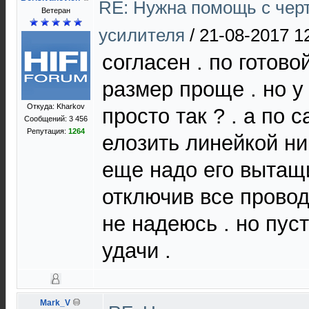
RE: Нужна помощь с чер
Ветеран
усилителя
/
21-08-2017 1
согласен . по готов
размер проще . но у
Откуда: Kharkov
просто так ? . а по
Сообщений: 3 456
Репутация:
1264
елозить линейкой ник
еще надо его вытащи
отключив все провод
не надеюсь . но пуст
удачи .
Mark_V