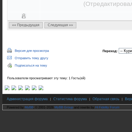
(Отредактировал
«« Предыдущая
Следующая »»
Версия для просмотра
Переход:
Отправить тему другу
Подписаться на тему
Пользователи просматривают эту тему: 1 Гость(ей)
Администрация форума
Статистика форума
Обратная связь
Вер
|
|
|
Powered by
MyBB
, © 2001-2026
MyBB Group
and rewrite by
Hi Fidelity Forum