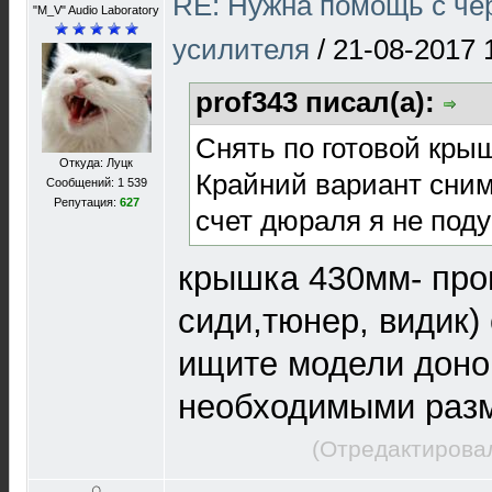
RE: Нужна помощь с че
"M_V" Audio Laboratory
усилителя
/
21-08-2017 
prof343 писал(а):
Снять по готовой кры
Откуда: Луцк
Крайний вариант сним
Сообщений: 1 539
Репутация:
627
счет дюраля я не под
крышка 430мм- про
сиди,тюнер, видик)
ищите модели доно
необходимыми раз
(Отредактировал