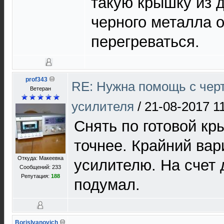
такую крышку из 
черного металла о
перегреваться.
prof343
RE: Нужна помощь с чер
Ветеран
усилителя
/
21-08-2017 1
Снять по готовой к
точнее. Крайний вар
Откуда: Макеевка
усилителю. На счет 
Сообщений: 233
Репутация:
188
подумал.
BorisIvanovich