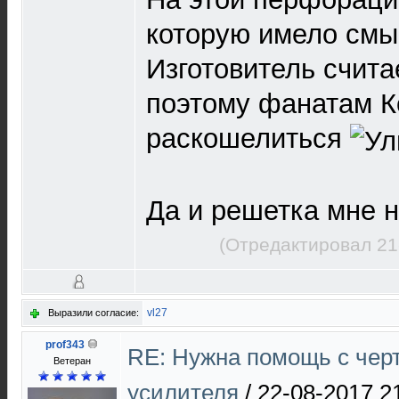
которую имело смы
Изготовитель счит
поэтому фанатам К
раскошелиться
Да и решетка мне 
(Отредактировал 21
vl27
Выразили согласие:
prof343
RE: Нужна помощь с чер
Ветеран
усилителя
/
22-08-2017 2