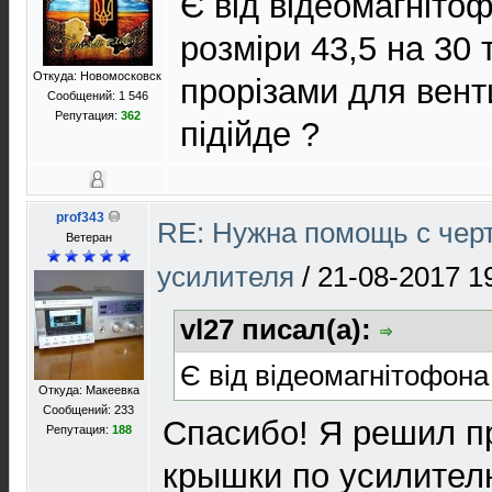
Є від відеомагніто
розміри 43,5 на 30 
Откуда: Новомосковск
прорізами для вент
Сообщений: 1 546
Репутация:
362
підійде ?
prof343
RE: Нужна помощь с чер
Ветеран
усилителя
/
21-08-2017 1
vl27 писал(а):
Є від відеомагнітофона
Откуда: Макеевка
Сообщений: 233
Спасибо! Я решил п
Репутация:
188
крышки по усилител