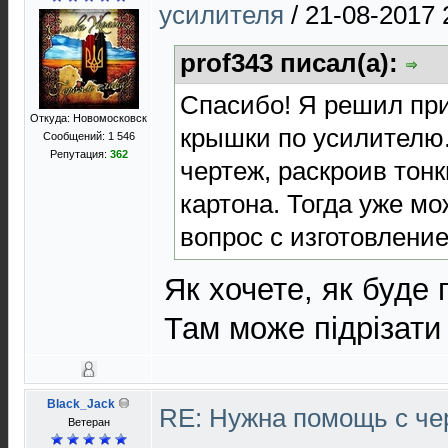
усилителя
/
21-08-2017 
prof343 писал(а):
Спасибо! Я решил пр
Откуда: Новомосковск
крышки по усилителю.
Сообщений: 1 546
Репутация:
362
чертеж, раскроив тонк
картона. Тогда уже м
вопрос с изготовлени
Як хочете, як буде 
Там може підрізати
Black_Jack
RE: Нужна помощь с ч
Ветеран