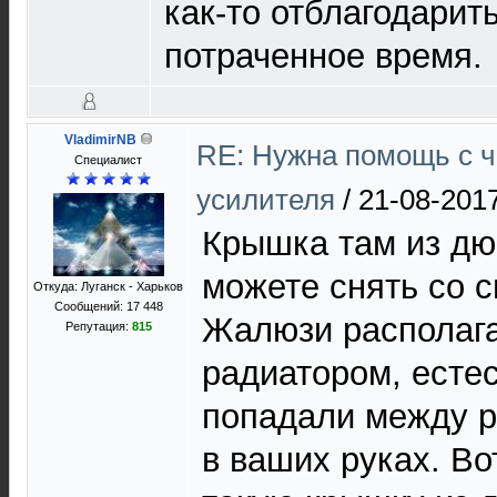
как-то отблагодарит
потраченное время.
VladimirNB
RE: Нужна помощь с 
Специалист
усилителя
/
21-08-2017
Крышка там из дю
можете снять со с
Откуда: Луганск - Харьков
Сообщений: 17 448
Жалюзи располага
Репутация:
815
радиатором, есте
попадали между р
в ваших руках. Во