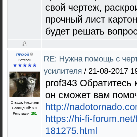
свой чертеж, раскро
прочный лист картон
будет решать вопрос
глухой
RE: Нужна помощь с чер
Ветеран
усилителя
/
21-08-2017 1
prof343 Обратитесь
он сможет вам помо
Откуда: Николаев
http://nadotornado.c
Сообщений: 897
Репутация:
251
https://hi-fi-forum.net
181275.html