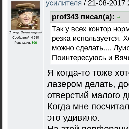
усилителя
/
21-08-2017 
prof343 писал(а):
Так у всех контор но
Откуда: Хмельницький
резка используется. Х
Сообщений: 4 690
Репутация:
306
можно сделать.... Лу
Поинтересуюсь и Вяч
Я когда-то тоже х
лазером делать, до
отверстий малого д
Когда мне посчитал
это удивило.
На этой перфораци