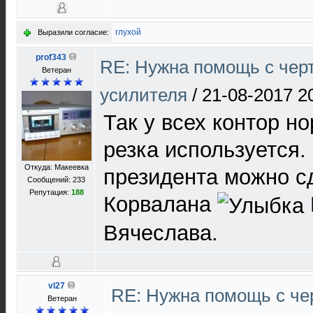
глухой
Выразили согласие:
prof343
RE: Нужна помощь с чер
Ветеран
усилителя
/
21-08-2017 2
Так у всех контор н
резка используется.
Откуда: Макеевка
президента можно сд
Сообщений: 233
Репутация:
188
Корвалана
Вячеслава.
vl27
RE: Нужна помощь с ч
Ветеран