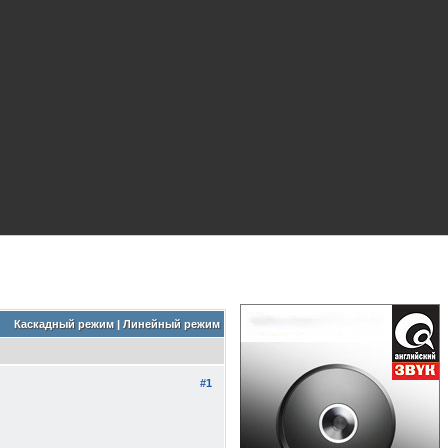
Каскадный режим
|
Линейный режим
#1