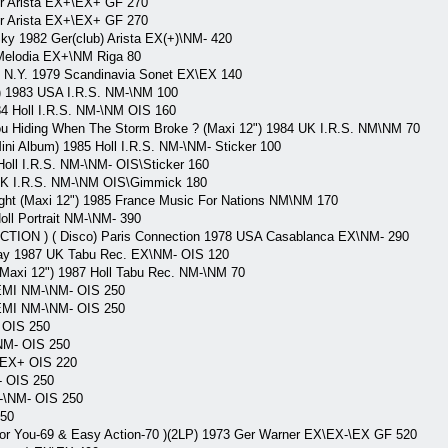
Arista EX+\EX+ GF 270
Arista EX+\EX+ GF 270
1982 Ger(club) Arista EX(+)\NM- 420
lodia EX+\NM Riga 80
N.Y. 1979 Scandinavia Sonet EX\EX 140
) 1983 USA I.R.S. NM-\NM 100
84 Holl I.R.S. NM-\NM OIS 160
u Hiding When The Storm Broke ? (Maxi 12") 1984 UK I.R.S. NM\NM 70
Mini Album) 1985 Holl I.R.S. NM-\NM- Sticker 100
oll I.R.S. NM-\NM- OIS\Sticker 160
UK I.R.S. NM-\NM OIS\Gimmick 180
ght (Maxi 12") 1985 France Music For Nations NM\NM 170
ll Portrait NM-\NM- 390
N ) ( Disco) Paris Connection 1978 USA Casablanca EX\NM- 290
y 1987 UK Tabu Rec. EX\NM- OIS 120
axi 12") 1987 Holl Tabu Rec. NM-\NM 70
 EMI NM-\NM- OIS 250
 EMI NM-\NM- OIS 250
 OIS 250
\NM- OIS 250
+\EX+ OIS 220
- OIS 250
M-\NM- OIS 250
250
r You-69 & Easy Action-70 )(2LP) 1973 Ger Warner EX\EX-\EX GF 520