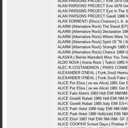
ALAN PARSONS PROJECT Eve 1979 Ger 
ALAN PARSONS PROJECT Eve 1979 Ger 
ALAN PARSONS PROJECT Eye In The Sky 
ALAN PARSONS PROJECT Gaudi 1986 Me
ALAN SORRENTI (Disco,Chanson) L.A. & 
ALARM (Alternative Rock) The Stand (EP
ALARM (Alternative Rock) Declaration 19
ALARM (Alternative Rock) Where Were Yo
ALARM (Alternative Rock) Spirit Of '76 ( 
ALARM (Alternative Rock) Strenght 1985 H
ALARM (Alternative Rock) Chance 1989 
ALASKA ( Bernie Marsden) Miss You Toni
ALDO NOVA ( Arena Rock ) Twitch 1985 Ho
ALEC R.COSTANDINOS ( PARIS CONNECTIO
ALEXANDER O'NEAL ( Funk,Soul) Hearsa
ALEXANDER O'NEAL ( Funk,Soul) Fake (M
ALICE Per Elisa ( он же Alice) 1981 Ger
ALICE Per Elisa ( он же Alice) 1981 Ger
ALICE Falsi Alarmi 1983 Holl EMI NM\NM
ALICE Gioielli Rubati 1985 Holl EMI NM-
ALICE Gioielli Rubati 1985 Italy EMI EX
ALICE Park Hotel 1986 Italy EMI NM-\NM
ALICE Park Hotel 1986 Holl(club) EMI N
ALICE Elisir 1987 Holl EMI NM-\NM- GF 
ALICE COOPER School Days-( Pretties Fo