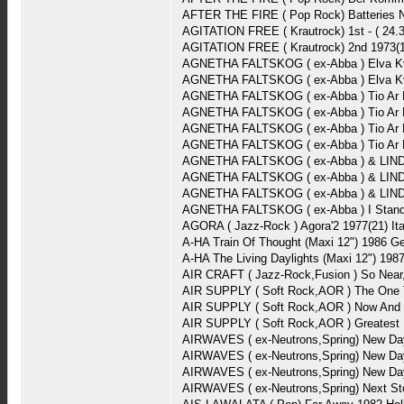
AFTER THE FIRE ( Pop Rock) Batteries N
AGITATION FREE ( Krautrock) 1st - ( 24
AGITATION FREE ( Krautrock) 2nd 1973(19
AGNETHA FALTSKOG ( ex-Abba ) Elva Kvin
AGNETHA FALTSKOG ( ex-Abba ) Elva Kvin
AGNETHA FALTSKOG ( ex-Abba ) Tio Ar 
AGNETHA FALTSKOG ( ex-Abba ) Tio Ar M
AGNETHA FALTSKOG ( ex-Abba ) Tio Ar 
AGNETHA FALTSKOG ( ex-Abba ) Tio Ar 
AGNETHA FALTSKOG ( ex-Abba ) & LINDA 
AGNETHA FALTSKOG ( ex-Abba ) & LINDA 
AGNETHA FALTSKOG ( ex-Abba ) & LINDA 
AGNETHA FALTSKOG ( ex-Abba ) I Stan
AGORA ( Jazz-Rock ) Agora'2 1977(21) Ita
A-HA Train Of Thought (Maxi 12") 1986 G
A-HA The Living Daylights (Maxi 12") 19
AIR CRAFT ( Jazz-Rock,Fusion ) So Nea
AIR SUPPLY ( Soft Rock,AOR ) The One T
AIR SUPPLY ( Soft Rock,AOR ) Now And 
AIR SUPPLY ( Soft Rock,AOR ) Greatest 
AIRWAVES ( ex-Neutrons,Spring) New D
AIRWAVES ( ex-Neutrons,Spring) New D
AIRWAVES ( ex-Neutrons,Spring) New D
AIRWAVES ( ex-Neutrons,Spring) Next S