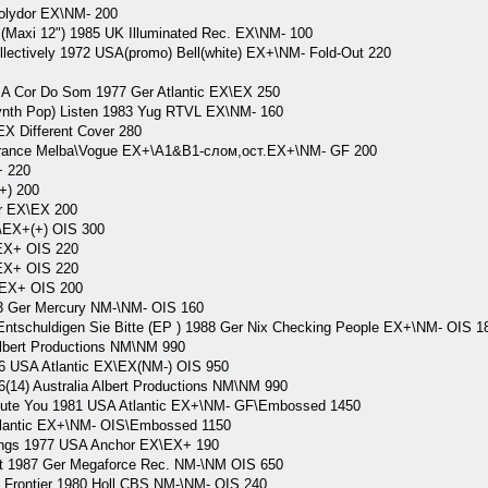
olydor EX\NM- 200
(Maxi 12") 1985 UK Illuminated Rec. EX\NM- 100
llectively 1972 USA(promo) Bell(white) EX+\NM- Fold-Out 220
A Cor Do Som 1977 Ger Atlantic EX\EX 250
th Pop) Listen 1983 Yug RTVL EX\NM- 160
X Different Cover 280
France Melba\Vogue EX+\A1&B1-слом,ост.EX+\NM- GF 200
+ 220
+) 200
r EX\EX 200
\EX+(+) OIS 300
\EX+ OIS 220
\EX+ OIS 220
\EX+ OIS 200
3 Ger Mercury NM-\NM- OIS 160
huldigen Sie Bitte (EP ) 1988 Ger Nix Checking People EX+\NM- OIS 1
Albert Productions NM\NM 990
76 USA Atlantic EX\EX(NM-) OIS 950
(14) Australia Albert Productions NM\NM 990
lute You 1981 USA Atlantic EX+\NM- GF\Embossed 1450
tlantic EX+\NM- OIS\Embossed 1150
ings 1977 USA Anchor EX\EX+ 190
t 1987 Ger Megaforce Rec. NM-\NM OIS 650
rontier 1980 Holl CBS NM-\NM- OIS 240