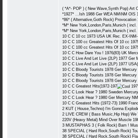
( *A*- POP ) ( New Wave,Synth Pop) Art
*1927* …Ish 1988 Ger WEA NM\NM OIS 
*86* ( Alternative,Goth Rock) Provocati
*M* New York,London,Paris,Munich ( inc
*M* New York,London,Paris,Munich ( inc
10 C C 10 cc 1973 USA UK Rec. EX-\NM-
10 C C 100 cc Greatest Hits Of 10 cc 1
10 C C 100 cc Greatest Hits Of 10 cc 1
10 C C How Dare You ! 1976(83) UK Mer
10 C C Live And Let Live (2LP) 1977 Ge
10 C C Live And Let Live (2LP) 1977 US
10 C C Bloody Tourists 1978 Ger Mercu
10 C C Bloody Tourists 1978 Ger Mercur
10 C C Bloody Tourists 1978 Ger Mercur
10 C C Greatest Hits(1972-197
197
10 C C Look Hear ? 1980 Sweden Mercur
10 C C Look Hear ? 1980 Ger Mercury N
10 C C Greatest Hits (1972-73) 1990 Fra
2 KUT ( House,Techno) I'm Gonna Explode
2 LIVE CREW ( Bass Music,Hip Hop) We 
220V (Heavy Metal) Mind Over Muscle 19
3 MUSTAPHAS 3 ( Folk Rock) Bam ! Musta
38 SPECIAL ( Hard Rock,South Rock) T
38 SPECIAL ( Hard Rock,South Rock) F