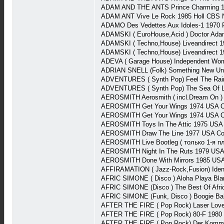
ADAM AND THE ANTS Prince Charming 1
ADAM ANT Vive Le Rock 1985 Holl CBS
ADAMO Des Vedettes Aux Idoles-1 1970 
ADAMSKI ( EuroHouse,Acid ) Doctor Ada
ADAMSKI ( Techno,House) Liveandirect
ADAMSKI ( Techno,House) Liveandirect 
ADEVA ( Garage House) Independent Wom
ADRIAN SNELL (Folk) Something New Und
ADVENTURES ( Synth Pop) Feel The Rain
ADVENTURES ( Synth Pop) The Sea Of L
AEROSMITH Aerosmith ( incl.Dream On )
AEROSMITH Get Your Wings 1974 USA C
AEROSMITH Get Your Wings 1974 USA C
AEROSMITH Toys In The Attic 1975 USA
AEROSMITH Draw The Line 1977 USA Co
AEROSMITH Live Bootleg ( только 1-я 
AEROSMITH Night In The Ruts 1979 USA
AEROSMITH Done With Mirrors 1985 USA
AFFIRAMATION ( Jazz-Rock,Fusion) Iden
AFRIC SIMONE ( Disco ) Aloha Playa Bla
AFRIC SIMONE (Disco ) The Best Of Afri
AFRIC SIMONE (Funk, Disco ) Boogie Ba
AFTER THE FIRE ( Pop Rock) Laser Lov
AFTER THE FIRE ( Pop Rock) 80-F 1980 
AFTER THE FIRE ( Pop Rock) Der Kommi