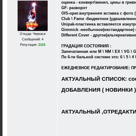
оценка - конверт\винил, цены в грив
GF- разворот
OIS-ориг.внутренняя вставка с фото (
Club \ Fame -бюджетное (удешевленно
Unipak-пластинка вставляется изнутр
Gimmick -необычное(нестандартное)
Откуда: Черкаси
Different Cover - другое(альтернатив
Сообщений: 4
Репутация:
2101
ГРАДАЦИЯ СОСТОЯНИЯ :
Запечатанная или M \ NM \ EX \ VG \
По 6-ти бальной системе это: 6 \ 5 \ 4
ЕЖЕДНЕВНОЕ РЕДАКТИРОВАНИЕ: П
АКТУАЛЬНЫЙ СПИСОК: соо
ДОБАВЛЕНИЯ ( НОВИНКИ )
АКТУАЛЬНЫЙ ,ОТРЕДАКТИР