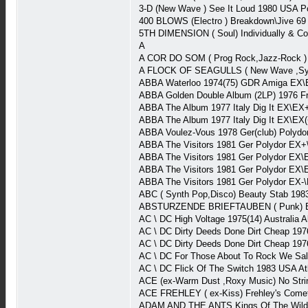
3-D (New Wave ) See It Loud 1980 USA P
400 BLOWS (Electro ) Breakdown\Jive 69 
5TH DIMENSION ( Soul) Individually & Co
A
A COR DO SOM ( Prog Rock,Jazz-Rock ) 
A FLOCK OF SEAGULLS ( New Wave ,Syn
ABBA Waterloo 1974(75) GDR Amiga EX\E
ABBA Golden Double Album (2LP) 1976 
ABBA The Album 1977 Italy Dig It EX\EX
ABBA The Album 1977 Italy Dig It EX\EX(
ABBA Voulez-Vous 1978 Ger(club) Polydo
ABBA The Visitors 1981 Ger Polydor EX+
ABBA The Visitors 1981 Ger Polydor EX
ABBA The Visitors 1981 Ger Polydor EX
ABBA The Visitors 1981 Ger Polydor EX-
ABC ( Synth Pop,Disco) Beauty Stab 198
ABSTURZENDE BRIEFTAUBEN ( Punk) Entsc
AC \ DC High Voltage 1975(14) Australia 
AC \ DC Dirty Deeds Done Dirt Cheap 19
AC \ DC Dirty Deeds Done Dirt Cheap 1976
AC \ DC For Those About To Rock We Sa
AC \ DC Flick Of The Switch 1983 USA A
ACE (ex-Warm Dust ,Roxy Music) No Str
ACE FREHLEY ( ex-Kiss) Frehley's Come
ADAM AND THE ANTS Kings Of The Wild F