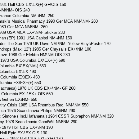
981 Holl CBS EX\EX(+) GF\OIS 150
 NM\NM- OIS 240
France Columbia NM-\NM- 250
mski's Musical Pharmacy 1990 Ger MCA NM-\NM- 280
 1989 Ger MCA NM\NM- 260
1989 USA MCA EX+\NM- Sticker 230
an (EP) 1991 USA Capitol NM-\NM 150
er The Sun 1979 UK Dove NM-\NM- Yellow Vinyl\Poster 170
drops (Maxi 12") 1985 Ger Chrysalis EX+\NM 100
ove 1988 Ger Elektra NM\NM OIS 230
 1973 USA Columbia EX\EX+(+) 690
olumbia EX\EX(NM-) 550
olumbia EX\EX 490
 Columbia EX\EX- 450
lumbia EX\EX+(+) 550
пластинка) 1978 UK CBS EX+\NM- GF 260
 Columbia EX+\EX+ OIS 650
 Geffen EX\NM- 650
tity Crisis 1985 USA Rhombus Rec. NM-\NM 550
nca 1976 Scandinavia Philips NM\NM 290
c Simone ( Incl.Hafanana ) 1984 CSSR Supraphon NM-\NM 320
by 1978 Scandinavia GoodWill NM\NM 290
e 1979 Holl CBS EX+\NM 190
Holl Epic EX-\EX OIS 130
ssar 1982 Holl CBS EX\EX(+) 170