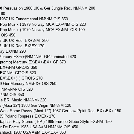
 Of Persuasion 1986 UK & Ger Jungle Rec. NM-\NM 200
180
on 1987 UK Fundamental NM\NM OIS 350
l. Pop Muzik ) 1979 Norway MCA EX+\NM OIS 220
l. Pop Muzik ) 1979 Norway MCA EX\NM- OIS 190
 OIS 450
975 UK UK Rec. EX+\NM- 280
975 UK UK Rec. EX\EX 170
cury EX\NM 290
r Mercury EX+(+)\NM-\NM- GF\Laminated 420
A(promo) Mercury EX\EX+\EX+ GF 370
ry EX+\NM GF\OIS 350
y EX\NM- GF\OIS 320
y EX\\EX+(+) GF\OIS 270
9 Ger Mercury NM\EX+ OIS 250
y NM-\NM- OIS 320
M-\NM OIS 350
nce BR. Music NM-\NM- 220
 (Maxi 12") 1988 Ger Virgin NM-\NM 120
Want Some Pussy (Maxi 12") 1987 Ger Low Ppirit Rec. EX+\EX+ 150
85 Poland Tonpress EX\EX- 170
phas Play Stereo ( EP ) 1985 Europe Globe Style EX\NM- 150
our De Force 1983 USA A&M NM-\NM OIS 450
lashback 1987 USA A&M EX+\EX+ 350