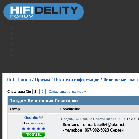
Hi-Fi Forum
/
Продам
/
Носители информации
/
Виниловые пласт
Страницы (2):
1
2
Следующая страница »
Продам Виниловые Пластинки
Автор
Сообщение
Geordie
Продам Виниловые Пластинки
/
17-06-2017 20:3
Пользователь
Контакт: - e-mail: sel64@ukr.net
- телефон: 067-902-5023 Сергей