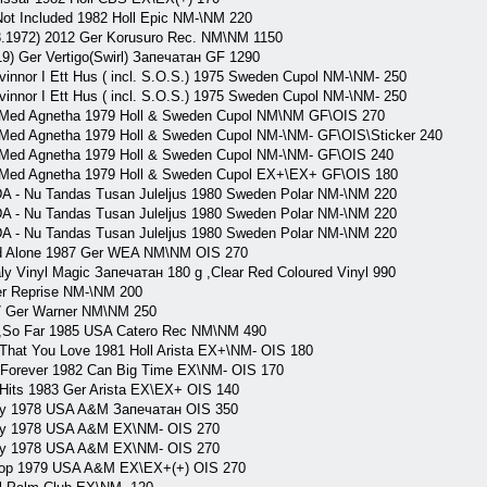
ot Included 1982 Holl Epic NM-\NM 220
.3.1972) 2012 Ger Korusuro Rec. NM\NM 1150
) Ger Vertigo(Swirl) Запечатан GF 1290
nor I Ett Hus ( incl. S.O.S.) 1975 Sweden Cupol NM-\NM- 250
nor I Ett Hus ( incl. S.O.S.) 1975 Sweden Cupol NM-\NM- 250
Med Agnetha 1979 Holl & Sweden Cupol NM\NM GF\OIS 270
ed Agnetha 1979 Holl & Sweden Cupol NM-\NM- GF\OIS\Sticker 240
Med Agnetha 1979 Holl & Sweden Cupol NM-\NM- GF\OIS 240
Med Agnetha 1979 Holl & Sweden Cupol EX+\EX+ GF\OIS 180
- Nu Tandas Tusan Juleljus 1980 Sweden Polar NM-\NM 220
- Nu Tandas Tusan Juleljus 1980 Sweden Polar NM-\NM 220
- Nu Tandas Tusan Juleljus 1980 Sweden Polar NM-\NM 220
d Alone 1987 Ger WEA NM\NM OIS 270
ly Vinyl Magic Запечатан 180 g ,Clear Red Coloured Vinyl 990
er Reprise NM-\NM 200
87 Ger Warner NM\NM 250
r,So Far 1985 USA Catero Rec NM\NM 490
hat You Love 1981 Holl Arista EX+\NM- OIS 180
Forever 1982 Can Big Time EX\NM- OIS 170
Hits 1983 Ger Arista EX\EX+ OIS 140
ay 1978 USA A&M Запечатан OIS 350
ay 1978 USA A&M EX\NM- OIS 270
ay 1978 USA A&M EX\NM- OIS 270
top 1979 USA A&M EX\EX+(+) OIS 270