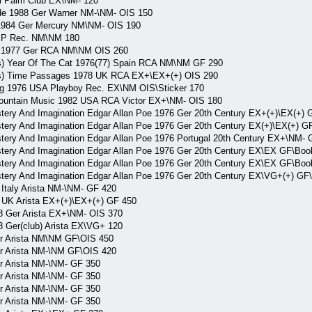
l Palm Club EX\NM- 120
ode 1988 Ger Warner NM-\NM- OIS 150
984 Ger Mercury NM\NM- OIS 190
 MP Rec. NM\NM 180
) 1977 Ger RCA NM\NM OIS 260
) Year Of The Cat 1976(77) Spain RCA NM\NM GF 290
s) Time Passages 1978 UK RCA EX+\EX+(+) OIS 290
ing 1976 USA Playboy Rec. EX\NM OIS\Sticker 170
untain Music 1982 USA RCA Victor EX+\NM- OIS 180
 And Imagination Edgar Allan Poe 1976 Ger 20th Century EX+(+)\EX(+) G
 And Imagination Edgar Allan Poe 1976 Ger 20th Century EX(+)\EX(+) GF
 And Imagination Edgar Allan Poe 1976 Portugal 20th Century EX+\NM- 
 And Imagination Edgar Allan Poe 1976 Ger 20th Century EX\EX GF\Book
 And Imagination Edgar Allan Poe 1976 Ger 20th Century EX\EX GF\Book
 And Imagination Edgar Allan Poe 1976 Ger 20th Century EX\VG+(+) GF\
aly Arista NM-\NM- GF 420
K Arista EX+(+)\EX+(+) GF 450
Ger Arista EX+\NM- OIS 370
er(club) Arista EX\VG+ 120
Arista NM\NM GF\OIS 450
Arista NM-\NM GF\OIS 420
Arista NM-\NM- GF 350
Arista NM-\NM- GF 350
Arista NM-\NM- GF 350
Arista NM-\NM- GF 350