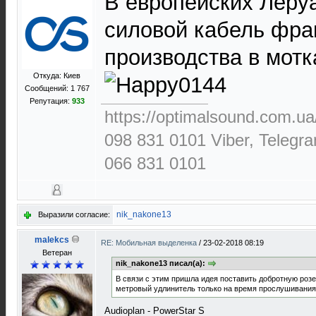
В европейских Леру
силовой кабель фра
производства в мотк
Откуда: Киев
Сообщений: 1 767
Репутация:
933
https://optimalsound.com.ua
098 831 0101 Viber, Telegr
066 831 0101
nik_nakone13
Выразили согласие:
malekcs
RE: Мобильная выделенка
/
23-02-2018 08:19
Ветеран
nik_nakone13 писал(а):
В связи с этим пришла идея поставить добротную розе
метровый удлинитель только на время прослушивания
Audioplan - PowerStar S