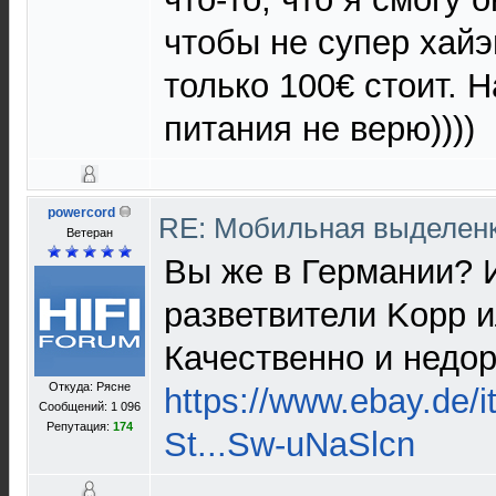
чтобы не супер хайэ
только 100€ стоит. Н
питания не верю))))
powercord
RE: Мобильная выделен
Ветеран
Вы же в Германии? 
разветвители Kopp и
Качественно и недор
Откуда: Рясне
https://www.ebay.de/i
Сообщений: 1 096
Репутация:
174
St...Sw-uNaSlcn