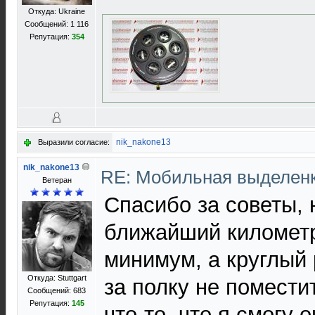
Откуда: Ukraine
Сообщений: 1 116
Репутация:
354
nik_nakone13
Выразили согласие:
nik_nakone13
RE: Мобильная выделен
Ветеран
Спасибо за советы, 
ближайший километр
минимум, а круглый
Откуда: Stuttgart
за полку не помести
Сообщений: 683
Репутация:
145
что-то, что я смогу 