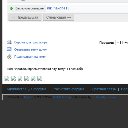
nik_nakone13
Выразили согласие:
«« Предыдущая
Следующая »»
Версия для просмотра
Переход:
Отправить тему другу
Подписаться на тему
Пользователи просматривают эту тему: 1 Гость(ей)
Администрация форума
Статистика форума
Обратная связь
Вер
|
|
|
Powered by
MyBB
, © 2001-2026
MyBB Group
and rewrite by
Hi Fidelity Forum