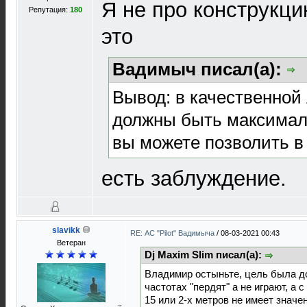
Я не про конструкцию
Репутация:
180
это
Вадимыч писал(а):
Вывод: в качественной
должны быть максимал
вы можете позволить в
есть заблуждение.
slavikk
RE: АС "Pilot" Вадимыча
/
08-03-2021 00:43
Ветеран
Dj Maxim Slim писал(а):
Владимир остыньте, цель была док
частотах "пердят" а не играют, а 
15 или 2-х метров не имеет значен