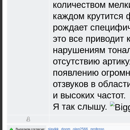
количеством мелки
каждом крутится 
рождает специфич
это все приводит 
нарушениям тонал
отсутствию артику
появлению огромн
отзвуков в област
и высоких частот.
Я так слышу.
slavikk
,
doom
,
oleg2566
,
professo
Выразили согласие: