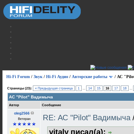
Hi-Fi Forum
/
Звук
/
Hi-Fi Аудио
/
Авторские работы
/
АС "Pil
Страницы (23):
« Предыдущая страница
1
...
14
15
16
17
18
...
АС "Pilot" Вадимыча
Автор
Сообщение
oleg2566
RE: АС "Pilot" Вадимыча
Ветеран
vitaly писал(а):