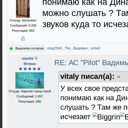
понимаю как на Дин
можно слушать ? Та
Откуда: Мукачево
звуков куда то исче
Сообщений: 6 206
Репутация:
653
oleg2566
,
The
,
Вадимыч
,
voitart
Выразили согласие:
slavikk
RE: АС "Pilot" Вади
Ветеран
vitaly писал(а):
У всех свое предст
Откуда: Харьков город-герой
понимаю как на Ди
Сообщений: 1 657
Репутация:
268
слушать ? Там же п
исчезает