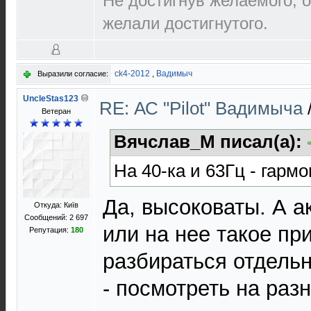
Не достигнув желаемого, о
желали достигнутого.
ck4-2012
,
Вадимыч
Выразили согласие:
UncleStas123
RE: АС "Pilot" Вадимыча
Ветеран
Вячслав_М писал(а):
На 40-ка и 63Гц - гарм
Да, высоковаты. А а
Откуда: Київ
Сообщений: 2 697
или на нее такое пр
Репутация:
180
разбираться отдель
- посмотреть на раз