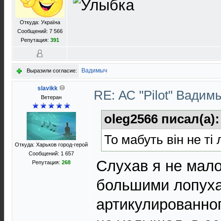
Откуда: Україна
Сообщений: 7 566
Репутация:
391
Вадимыч
Выразили согласие:
slavikk
RE: АС "Pilot" Вади
Ветеран
oleg2566 писал(а)
То мабуть він не ті
Откуда: Харьков город-герой
Сообщений: 1 657
Слухав я не мало 
Репутация:
268
большими лопуха
артикулированног