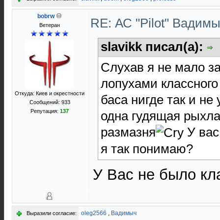
bobrw
RE: АС "Pilot" Вадим
Ветеран
slavikk писал(а):
Слухав я не мало за
лопухами классного
Откуда: Киев и окрестности
баса нигде так и не
Сообщений: 933
Репутация:
137
одна гудящая рыхла
размазня
У вас
я так понимаю?
У Вас не было кл
oleg2566
,
Вадимыч
Выразили согласие: