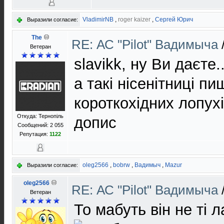
VladimirNB
,
roger kaizer
,
Сергей Юрич
Выразили согласие:
The
RE: АС "Pilot" Вадимыча
Ветеран
slavikk, ну Ви даєте.
а такі нісенітниці п
короткохідних лопухі
Откуда: Тернопіль
допис
Сообщений: 2 055
Репутация:
1122
oleg2566
,
bobrw
,
Вадимыч
,
Mazur
Выразили согласие:
oleg2566
RE: АС "Pilot" Вадимыча
Ветеран
То мабуть він не ті 