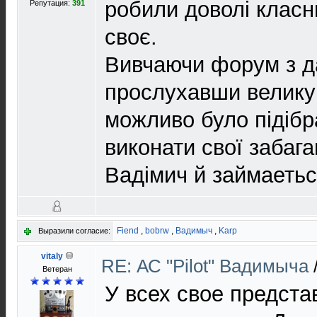
робили доволі класн
Репутация:
391
своє.
Вивчаючи форум з да
прослухавши велику 
можливо було підібра
виконати свої забага
Вадімич й займаеть
Fiend
,
bobrw
,
Вадимыч
,
Karp
Выразили согласие:
vitaly
RE: АС "Pilot" Вадимыча
Ветеран
У всех свое предста