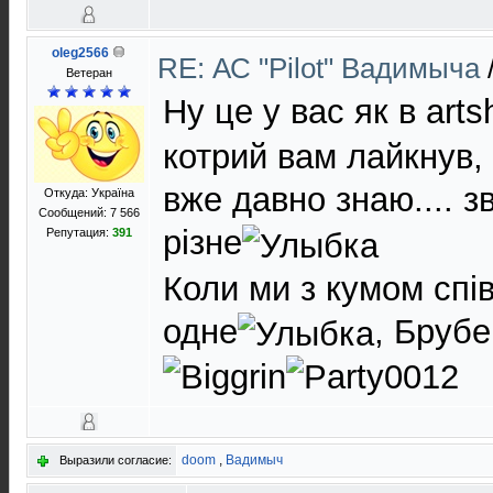
oleg2566
RE: АС "Pilot" Вадимыча
Ветеран
Ну це у вас як в art
котрий вам лайкнув, 
вже давно знаю.... з
Откуда: Україна
Сообщений: 7 566
різне
Репутация:
391
Коли ми з кумом спів
одне
, Брубе
doom
,
Вадимыч
Выразили согласие: