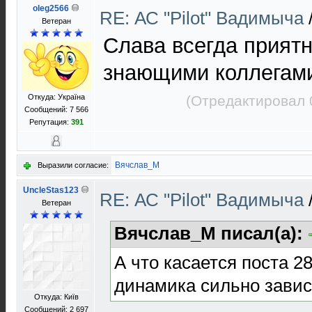
oleg2566
RE: АС "Pilot" Вадимыча
Ветеран
Слава всегда приятн
знающими коллегам
Откуда: Україна
(Отредактировал 
Сообщений: 7 566
Репутация:
391
Вячслав_М
Выразили согласие:
UncleStas123
RE: АС "Pilot" Вадимыча
Ветеран
Вячслав_М писал(а):
А что касается поста 28
динамика сильно завис
Откуда: Київ
Сообщений: 2 697