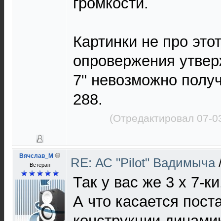
громкости.
Картинки не про этот
опровержения утвер
7" невозможно получ
288.
(Отредактировал 07-0
Вячслав_М
RE: АС "Pilot" Вадимыча
Ветеран
Так у вас же 3 х 7-ки.
А что касается поста
конструкции динами