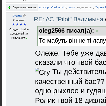
artshop
,
VladimirNB
,
doom
,
roger kaizer
,
Сергей
Выразили согласие:
Druzhe
RE: АС "Pilot" Вадимыча
Старожил
oleg2566 писал(а):
Откуда: Ukraine
Сообщений: 37
Репутация:
5
То мабуть він не ті лап
Олеже! Тебе уже да
сказали что твой бас
Ты действитель
качественный бас?? 
одно рыхлое и гудя
Ролик твой 18 дизла