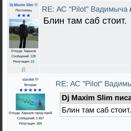
Dj Maxim Slim
RE: АС "Pilot" Вадимыча
Постоялец
Блин там саб стоит.
Откуда: Харьков
Сообщений: 128
Репутация:
23
slavikk
RE: АС "Pilot" Вади
Ветеран
Dj Maxim Slim пис
Блин там саб стоит
Откуда: Харьков город-герой
Сообщений: 1 657
Репутация:
268