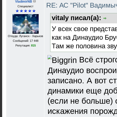
VladimirNB
RE: АС "Pilot" Вадим
Специалист
vitaly писал(а):
У всех свое предста
как на Динаудио Бр
Откуда: Луганск - Харьков
Сообщений: 17 448
Там же половина зву
Репутация:
815
Всё строг
Динаудио воспрои
записано. А вот 
динамики еще доб
(если не больше) 
искажения порож