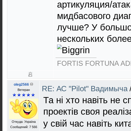
артикуляция/ата
мидбасового диап
лучше? У большо
нескольких боле
FORTIS FORTUNA AD
oleg2566
RE: АС "Pilot" Вадимыча
Ветеран
Та ні хто навіть не с
проектів своя реаліз
у свій час навіть кит
Откуда: Україна
Сообщений: 7 566