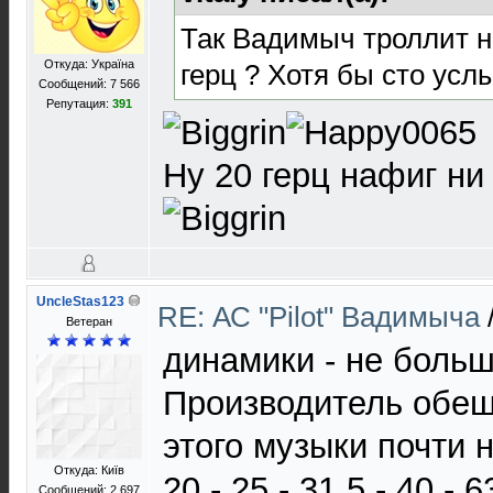
Так Вадимыч троллит на
Откуда: Україна
герц ? Хотя бы сто усл
Сообщений: 7 566
Репутация:
391
Ну 20 герц нафиг ни
UncleStas123
RE: АС "Pilot" Вадимыча
Ветеран
динамики - не больше
Производитель обещ
этого музыки почти н
Откуда: Київ
20 - 25 - 31.5 - 40 - 
Сообщений: 2 697