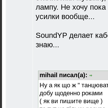
лампу. Не хочу пока
усилки вообще...
SoundYP делает каб
знаю...
mihail писал(а):
Ну а як що ж " танцюват
добу щоденно роками
( як ви пишите вище )