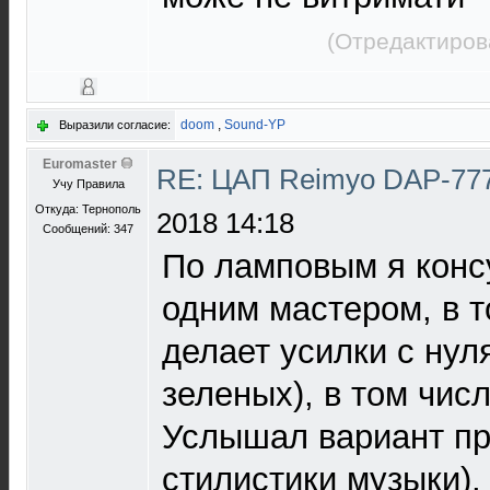
(Отредактиров
doom
,
Sound-YP
Выразили согласие:
Euromaster
RE: ЦАП Reimyo DAP-777
Учу Правила
Откуда: Тернополь
2018 14:18
Сообщений: 347
По ламповым я конс
одним мастером, в т
делает усилки с нул
зеленых), в том чис
Услышал вариант про
стилистики музыки),