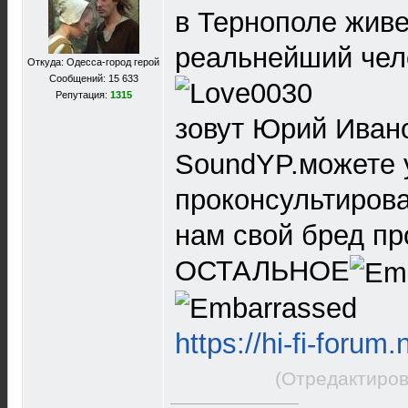
в Тернополе живе
реальнейший чел
Откуда: Одесса-город герой
Сообщений: 15 633
Репутация:
1315
зовут Юрий Иван
SoundYP.можете 
проконсультирова
нам свой бред пр
ОСТАЛЬНОЕ
https://hi-fi-forum.
(Отредактиров