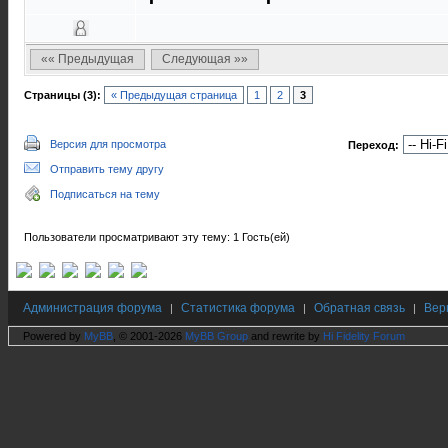
«« Предыдущая
Следующая »»
Страницы (3):
« Предыдущая страница
1
2
3
Версия для просмотра
Переход:
Отправить тему другу
Подписаться на тему
Пользователи просматривают эту тему: 1 Гость(ей)
Администрация форума
Статистика форума
Обратная связь
Вер
|
|
|
Powered by
MyBB
, © 2001-2026
MyBB Group
and rewrite by
Hi Fidelity Forum