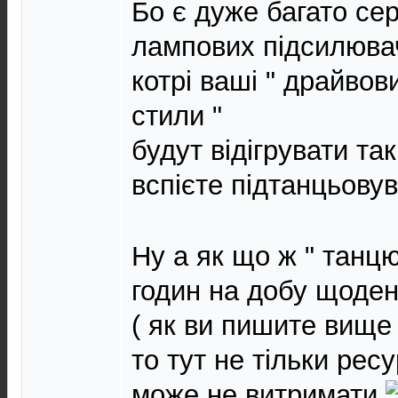
Бо є дуже багато сері
лампових підсилювач
котрі ваші " драйво
стили "
будут відігрувати та
вспієте підтанцьову
Ну а як що ж " танцю
годин на добу щоде
( як ви пишите вище 
то тут не тільки рес
може не витримати