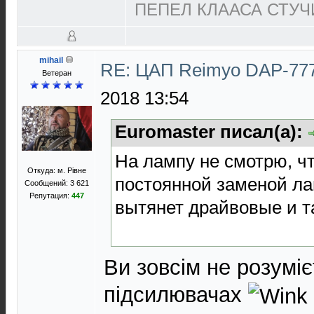
ПЕПЕЛ КЛААСА СТУЧИ
mihail
RE: ЦАП Reimyo DAP-777
Ветеран
2018 13:54
Euromaster писал(а):
На лампу не смотрю, чт
Откуда: м. Рівне
постоянной заменой ла
Сообщений: 3 621
Репутация:
447
вытянет драйвовые и 
Ви зовсім не розумі
підсилювачах