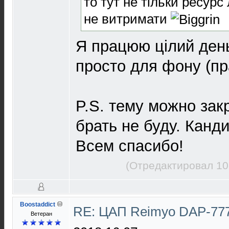
то тут не тільки ресурс
не витримати
Я працюю цілий день
просто для фону (пр
P.S. тему можно зак
брать не буду. Канд
Всем спасибо!
(Отредактировал 10
Boostaddict
RE: ЦАП Reimyo DAP-777
Ветеран