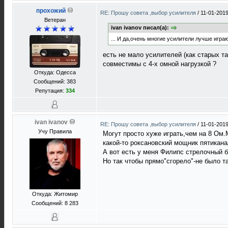
прохожий
RE: Прошу совета ,выбор усилителя
/
11-01-2019
Ветеран
ivan ivanov писал(а):
... И да,очень многие усилители лучше играю
есть не мало усилителей (как старых так
совместимы с 4-х омной нагрузкой ?
Откуда: Одесса
Сообщений: 383
Репутация:
334
ivan ivanov
RE: Прошу совета ,выбор усилителя
/
11-01-2019
Учу Правила
Могут просто хуже играть,чем на 8 Ом.
какой-то роксановский мощник пятикан
А вот есть у меня Филипс стрелочный 
Но так чтобы прямо"сгорело"-не было та
Откуда: Житомир
Сообщений: 8 283