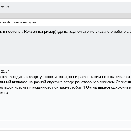
 21:32
т на 4-х омной нагрузке.
 и неочень , Roksan например) где на задней стенке указано о работе с а
 21:37
Могут уходить в защиту-теоретически,но ни разу с таким не сталкивалс
альный-включал на разной акустике-везде работало без проблем.Особен
большой красивый мощник,вот он.да,не любит 4 Ом,на пиках-подхрюкива
кого.