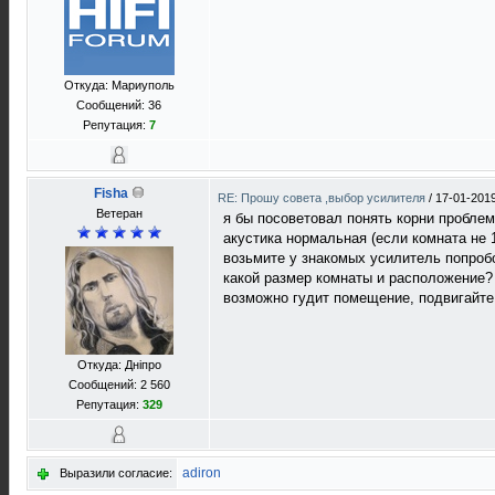
Откуда: Мариуполь
Сообщений: 36
Репутация:
7
Fisha
RE: Прошу совета ,выбор усилителя
/
17-01-2019
Ветеран
я бы посоветовал понять корни пробле
акустика нормальная (если комната не 
возьмите у знакомых усилитель попробо
какой размер комнаты и расположение? 
возможно гудит помещение, подвигайте
Откуда: Дніпро
Сообщений: 2 560
Репутация:
329
adiron
Выразили согласие: