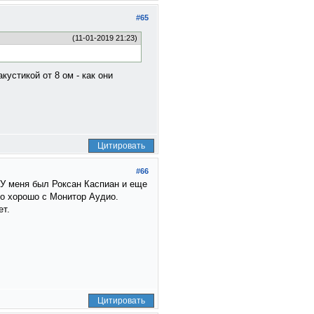
#65
(11-01-2019 21:23)
кустикой от 8 ом - как они
Цитировать
#66
я.У меня был Роксан Каспиан и еще
но хорошо с Монитор Аудио.
ет.
Цитировать