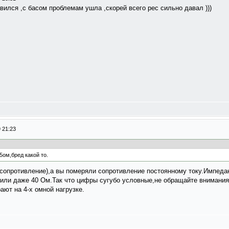
вился ,с басом проблемам ушла ,скорей всего рес сильно давал )))
 21:23
5ом,бред какой то.
сопротивление),а вы померяли сопротивление постоянному току.Импедан
0 или даже 40 Ом.Так что цифры сугубо условные,не обращайте внимания
ают на 4-х омной нагрузке.