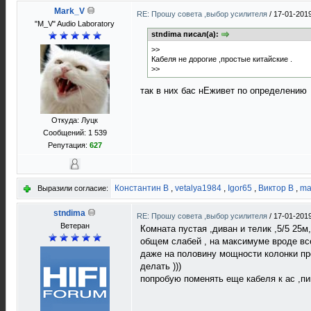
Mark_V
RE: Прошу совета ,выбор усилителя
/
17-01-2019
"M_V" Audio Laboratory
stndima писал(а):
>>
Кабеля не дорогие ,простые китайские .
>>
так в них бас нЕживет по определению
Откуда: Луцк
Сообщений: 1 539
Репутация:
627
Константин В
,
vetalya1984
,
Igor65
,
Виктор В
,
ma
Выразили согласие:
stndima
RE: Прошу совета ,выбор усилителя
/
17-01-2019
Ветеран
Комната пустая ,диван и телик ,5/5 25м
общем слабей , на максимуме вроде вс
даже на половину мощности колонки про
делать )))
попробую поменять еще кабеля к ас ,пи