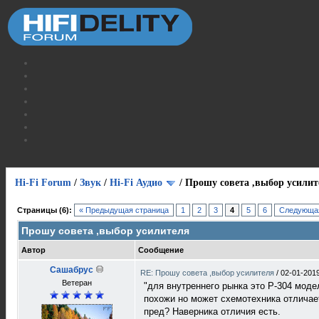
Hi-Fi Forum
/
Звук
/
Hi-Fi Аудио
/
Прошу совета ,выбор усилит
Страницы (6):
« Предыдущая страница
1
2
3
4
5
6
Следующая
Прошу совета ,выбор усилителя
Автор
Сообщение
Сашабрус
RE: Прошу совета ,выбор усилителя
/
02-01-2019
Ветеран
"для внутреннего рынка это Р-304 моде
похожи но может схемотехника отличает
пред? Наверника отличия есть.