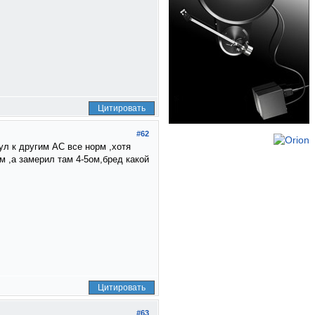
Цитировать
#62
нул к другим АС все норм ,хотя
м ,а замерил там 4-5ом,бред какой
Цитировать
#63