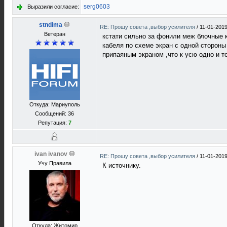
serg0603
Выразили согласие:
stndima
RE: Прошу совета ,выбор усилителя
/
11-01-2019
Ветеран
кстати сильно за фонили меж блочные к
кабеля по схеме экран с одной стороны
припаяным экраном ,что к усю одно и то
Откуда: Мариуполь
Сообщений: 36
Репутация:
7
ivan ivanov
RE: Прошу совета ,выбор усилителя
/
11-01-2019
Учу Правила
К источнику.
Откуда: Житомир