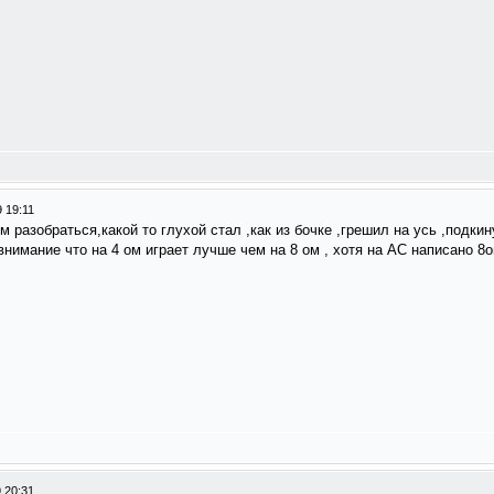
 19:11
ом разобраться,какой то глухой стал ,как из бочке ,грешил на усь ,подки
нимание что на 4 ом играет лучше чем на 8 ом , хотя на АС написано 8о
 20:31