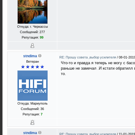
Откуда: г. Черкассы
Сообщений: 277
Репутация:
99
stndima
RE: Прошу совета ,выбор усилителя
/
08-01-2019
Ветеран
Что-то и правда я теперь не могу с бас
раньше не замечал .И кстати обратилл в
то.
Откуда: Мариуполь
Сообщений: 36
Репутация:
7
stndima
RE: Прошу совета ,выбор усилителя
/
11-01-2019