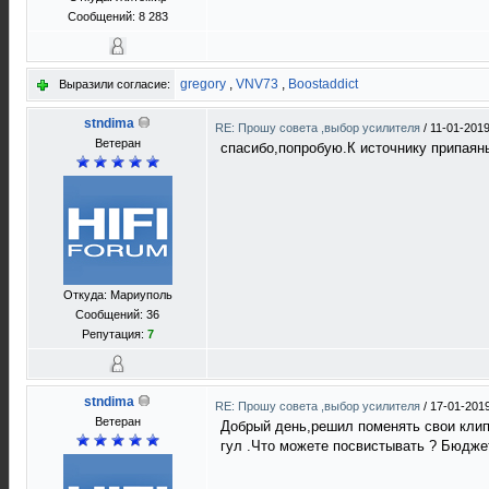
Сообщений: 8 283
gregory
,
VNV73
,
Boostaddict
Выразили согласие:
stndima
RE: Прошу совета ,выбор усилителя
/
11-01-2019
Ветеран
спасибо,попробую.К источнику припаян
Откуда: Мариуполь
Сообщений: 36
Репутация:
7
stndima
RE: Прошу совета ,выбор усилителя
/
17-01-2019
Ветеран
Добрый день,решил поменять свои клипш
гул .Что можете посвистывать ? Бюджет