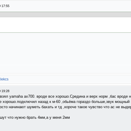
 17:55
lekcs
 19:28
,взял yamaha ax700. вроде все хорошо.Средина и верх норм ,бас вроде не 
е хорошо.подключил назад к м-60 ,обьёма гораздо больше,звук мощный 
сто начинают шуметь бахать и тд ,короче такое чувство что ас не выде
шут что нужно брать 4мм,а у меня 2мм