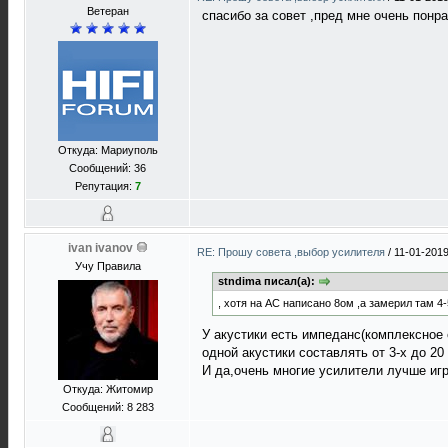
Ветеран
спасибо за совет ,пред мне очень понра
Откуда: Мариуполь
Сообщений: 36
Репутация:
7
ivan ivanov
RE: Прошу совета ,выбор усилителя
/
11-01-2019
Учу Правила
stndima писал(а):
, хотя на АС написано 8ом ,а замерил там 4-
У акустики есть импеданс(комплексное 
одной акустики составлять от 3-х до 2
И да,очень многие усилители лучше игр
Откуда: Житомир
Сообщений: 8 283