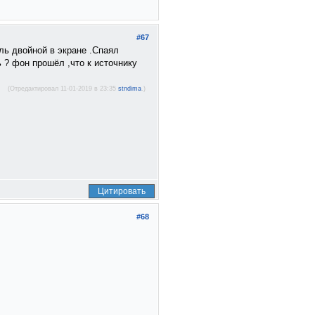
#67
ль двойной в экране .Спаял
ь ? фон прошёл ,что к источнику
(Отредактировал 11-01-2019 в 23:35
stndima
.)
Цитировать
#68