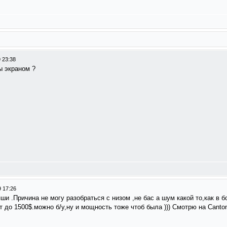
 23:38
ы экраном ?
 17:26
и .Причина не могу разобраться с низом ,не бас а шум какой то,как в б
 до 1500$.можно б/у,ну и мощность тоже чтоб была ))) Смотрю на Canto