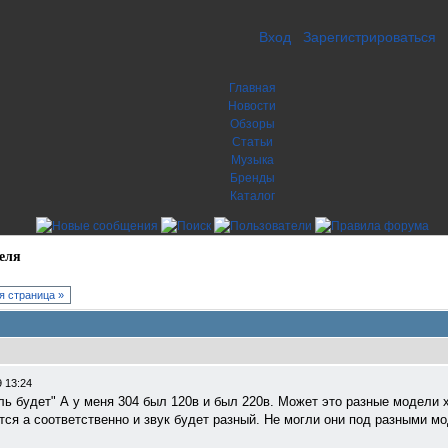
Вход
Зарегистрироваться
Главная
Новости
Обзоры
Статьи
Музыка
Бренды
Каталог
еля
 страница »
 13:24
ль будет" А у меня 304 был 120в и был 220в. Может это разные модели 
ся а соответственно и звук будет разный. Не могли они под разными м