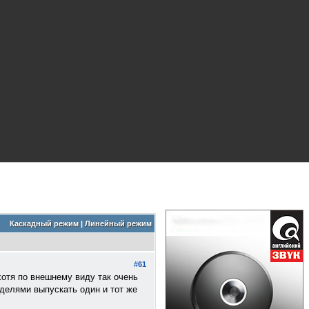
Каскадный режим
|
Линейный режим
#61
хотя по внешнему виду так очень
оделями выпускать один и тот же