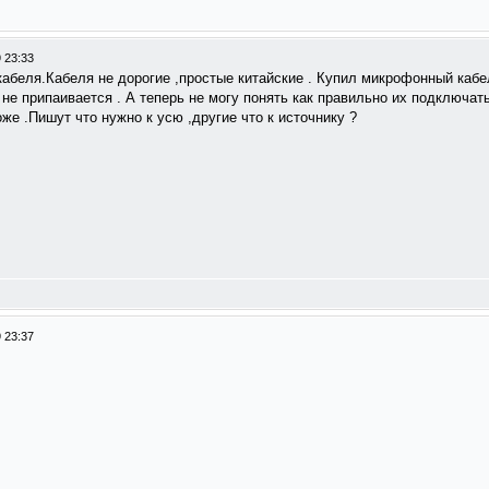
 23:33
абеля.Кабеля не дорогие ,простые китайские . Купил микрофонный кабе
 не припаивается . А теперь не могу понять как правильно их подключат
же .Пишут что нужно к усю ,другие что к источнику ?
 23:37