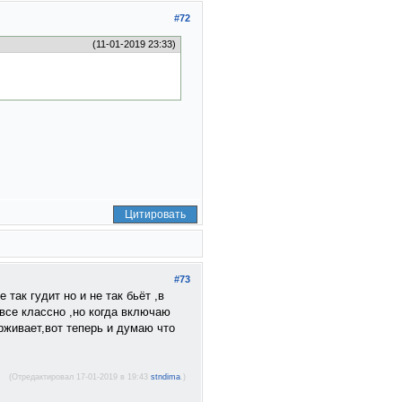
#72
(11-01-2019 23:33)
Цитировать
#73
так гудит но и не так бьёт ,в
все классно ,но когда включаю
рживает,вот теперь и думаю что
(Отредактировал 17-01-2019 в 19:43
stndima
.)