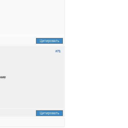
Цитировать
#71
ние
Цитировать