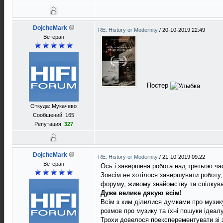
DojcheMark
RE: History or Modernity
/
20-10-2019 22:49
Ветеран
Постер
Откуда: Мукачево
Сообщений: 165
Репутация:
327
DojcheMark
RE: History or Modernity
/
21-10-2019 09:22
Ветеран
Ось і завершена робота над третьою ча
Зовсім не хотілося завершувати роботу,
форуму, живому знайомству та спілкува
Дуже велике дякую всім!
Всім з ким ділилися думками про музику
розмов про музику та їхні пошуки ідеалу
Трохи довелося поексперементувати зі 