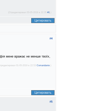
(Отредактировал 03-05-2019 в 22:35
#1
.)
Цитировать
#4
офія мене вражає не менше твоїх,
тредактировал 01-05-2019 в 22:53
Comandante
.)
Цитировать
#5