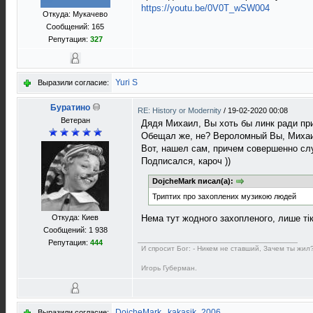
https://youtu.be/0V0T_wSW004
Откуда: Мукачево
Сообщений: 165
Репутация:
327
Yuri S
Выразили согласие:
Буратино
RE: History or Modernity
/
19-02-2020 00:08
Ветеран
Дядя Михаил, Вы хоть бы линк ради при
Обещал же, не? Вероломный Вы, Миха
Вот, нашел сам, причем совершенно слу
Подписался, кароч ))
DojcheMark писал(а):
Триптих про захоплених музикою людей
Откуда: Киев
Нема тут жодного захопленого, лише тiко
Сообщений: 1 938
Репутация:
444
И спросит Бог: - Никем не ставший, Зачем ты жил?
Игорь Губерман.
DojcheMark
,
kakasik_2006
Выразили согласие: