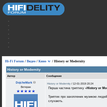
Hi-Fi Forum
/
Видео
/
Кино
/
History or Modernity
History or Modernity
Автор
Сообщение
DojcheMark
History or Modernity
/
12-01-2019 20:24
Ветеран
Перша частина триптиху «
History or Mod
Триптих про захоплених музикою людей, 
слухають.