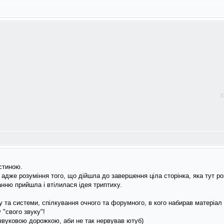
(
стиною.
 адже розуміння того, що дійшла до завершення ціла сторінка, яка тут р
нню прийшла і втілилася ідея триптиху.
 та системи, спілкування очного та форумного, в кого набирав матеріал д
 "свого звуку"!
звуковою дорожкою, аби не так нервував ютуб)