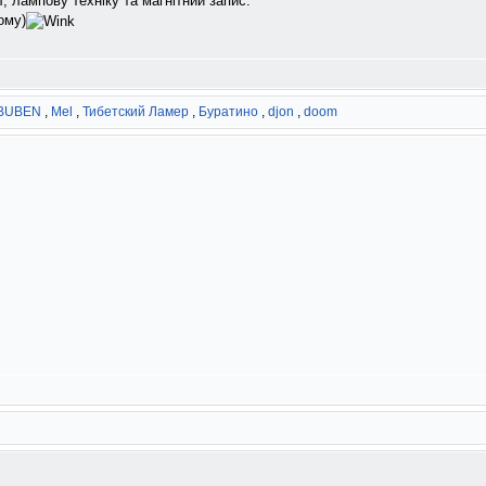
л, лампову техніку та магнітний запис.
ому)
BUBEN
,
Mel
,
Тибетский Ламер
,
Буратино
,
djon
,
doom