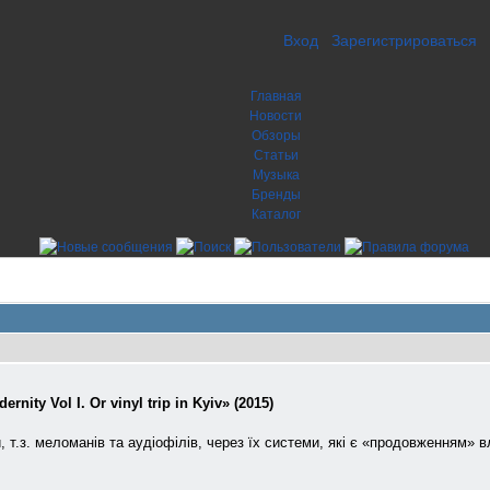
Вход
Зарегистрироваться
Главная
Новости
Обзоры
Статьи
Музыка
Бренды
Каталог
ernity Vol I. Or vinyl trip in Kyiv» (2015)
т.з. меломанів та аудіофілів, через їх системи, які є «продовженням» в