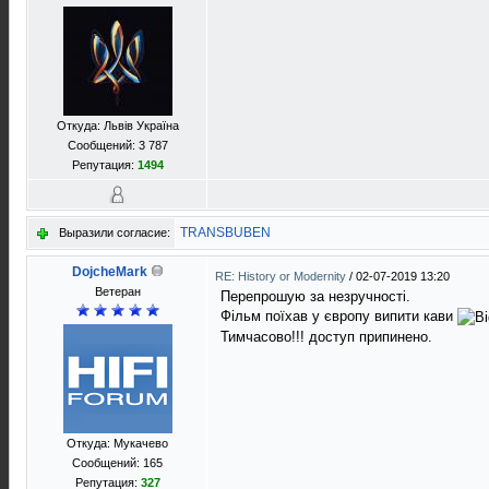
Откуда: Львів Україна
Сообщений: 3 787
Репутация:
1494
TRANSBUBEN
Выразили согласие:
DojcheMark
RE: History or Modernity
/
02-07-2019 13:20
Ветеран
Перепрошую за незручності.
Фільм поїхав у європу випити кави
Тимчасово!!! доступ припинено.
Откуда: Мукачево
Сообщений: 165
Репутация:
327