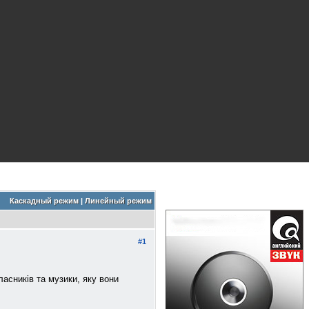
Каскадный режим
|
Линейный режим
#1
ласників та музики, яку вони