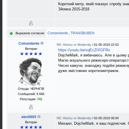
Короткий метр, який показує спробу зна
Зйомка 2015-2018
Comandante
,
TRANSBUBEN
Выразили согласие:
Comandante
RE: History or Modernity
/
01-05-2019 22:53
Ветеран
https://youtu.be/sqEcZIXGFRo
DojcheMark, я вибачаюсь. Але в цьому р
Магію візуального режисеро-операторст
Чесно кажучи, знаходжу подібні режисе
дуже змістовних короткометражок.
Откуда: ЧЕРНIГIВ
Сообщений: 6 666
Репутация:
741
alex0665
RE: History or Modernity
/
02-05-2019 06:04
Ветеран
Михаил, DojcheMark, я ваш подписчик.