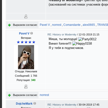
«
History or Modernity
» триптих про віні
(заснований на системах учасників фор
Pavel V
,
norrest
,
Comandante
,
alex0665
,
TRANS
Выразили согласие:
Pavel V
RE: History or Modernity
/
12-01-2019 21:15
Ветеран
Миша, ты молодца!
Винил forever!!!
Я у тебя в подписчиков.
Откуда: Николаев
Сообщений: 1 766
Репутация:
340
norrest
Выразили согласие:
DojcheMark
RE: History or Modernity
/
30-04-2019 17:45