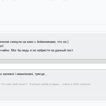
личия скинули на кино с бобинниками, что ли )
ил!
чайно. Мог бы ведь и не набрести на данный пост.
 залежнi i невилiковнi, трясця...
 Что смех твой значит? - Я утешал рабов уставших, - отвечу я. И Бог заплачет.