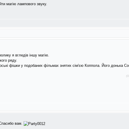
йти магію лампового звуку.
олику я вгледів іншу магію.
кого ряду.
рські фішки у подобаних фільмах знятих сім'єю Коппола. Його донька С
(О
 Спасибо вам.