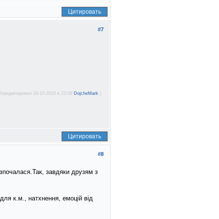
Цитировать
#7
Отредактировал 20-10-2019 в 23:09
DojcheMark
.)
Цитировать
#8
озпочалася.Так, завдяки друзям з
ля к.м., натхнення, емоцій від