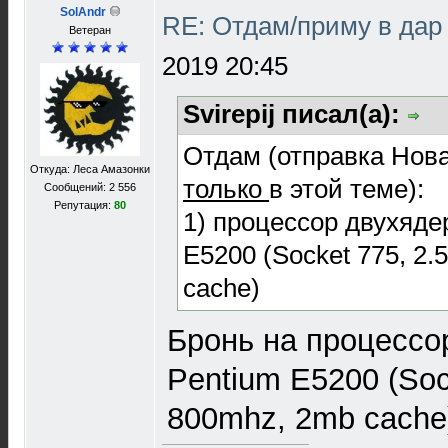
SolAndr
RE: Отдам/приму в дар
Ветеран
2019 20:45
Svirepij писал(а):
Отдам (отправка Нов
Откуда: Леса Амазонки
только
в этой теме):
Сообщений: 2 556
Репутация:
80
1) процессор двухядер
E5200 (Socket 775, 2
cache)
Бронь на процессор
Pentium E5200 (Soc
800mhz, 2mb cache