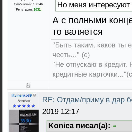
Но меня интересуют 
Сообщений: 10 346
Репутация:
1031
А с полными конце
то валяется
"Быть таким, каков ты е
честь..." (c)
"Не отпускаю в кредит.
кредитные карточки..."(с
litvinenko89
RE: Отдам/приму в дар 
Ветеран
2019 12:17
Konica писал(а):