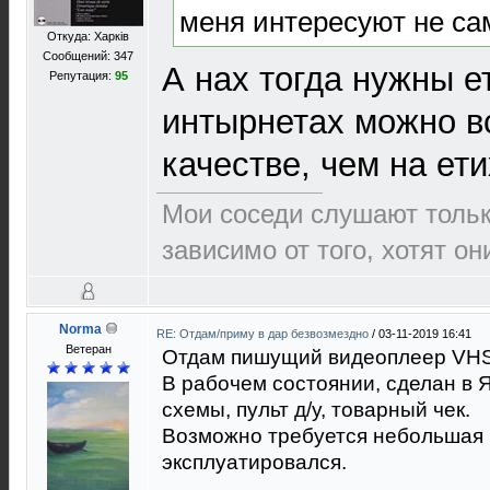
меня интересуют не са
Откуда: Харків
Сообщений: 347
А нах тогда нужны е
Репутация:
95
интырнетах можно в
качестве, чем на ет
Мои соседи слушают толь
зависимо от того, хотят они
Norma
RE: Отдам/приму в дар безвозмездно
/
03-11-2019 16:41
Ветеран
Отдам пишущий видеоплеер VH
В рабочем состоянии, сделан в Я
схемы, пульт д/у, товарный чек.
Возможно требуется небольшая п
эксплуатировался.