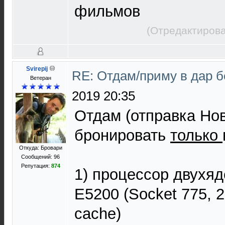
фильмов
(Отредактирова
Svirepij
RE: Отдам/приму в дар 
Ветеран
2019 20:35
Отдам (отправка Но
бронировать
только
Откуда: Бровари
Сообщений: 96
Репутация:
874
1) процессор двухяд
E5200 (Socket 775, 
cache)