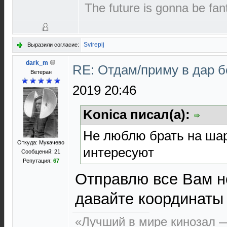
The future is gonna be fant
Svirepij
Выразили согласие:
dark_m
RE: Отдам/приму в дар 
Ветеран
2019 20:46
Konica писал(а):
Не люблю брать на шар
Откуда: Мукачево
интересуют
Сообщений: 21
Репутация:
67
Отправлю все Вам н
давайте координаты 
«Лучший в мире кинозал — 