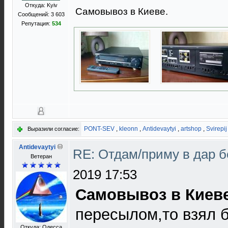
Откуда: Kyiv
Самовывоз в Киеве.
Сообщений: 3 603
Репутация:
534
PONT-SEV
,
kleonn
,
Antidevaytyi
,
artshop
,
Svirepij
Выразили согласие:
Antidevaytyi
RE: Отдам/приму в дар 
Ветеран
2019 17:53
Самовывоз в Киев
пересылом,то взял 
Откуда: Одесса