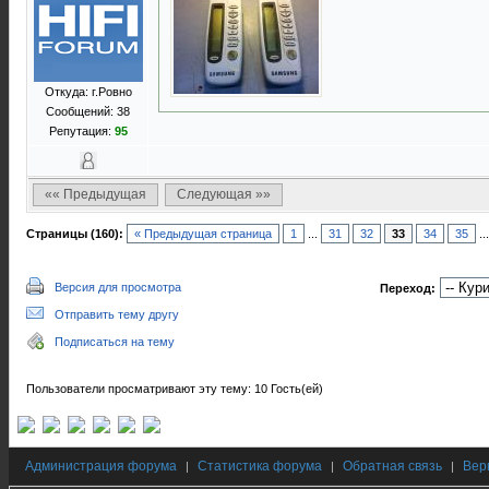
Откуда: г.Ровно
Сообщений: 38
Репутация:
95
«« Предыдущая
Следующая »»
Страницы (160):
« Предыдущая страница
1
...
31
32
33
34
35
..
Версия для просмотра
Переход:
Отправить тему другу
Подписаться на тему
Пользователи просматривают эту тему: 10 Гость(ей)
Администрация форума
Статистика форума
Обратная связь
Вер
|
|
|