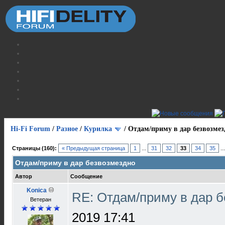
Hi-Fi Forum
/
Разное
/
Курилка
/
Отдам/приму в дар безвозмез
Страницы (160):
« Предыдущая страница
1
...
31
32
33
34
35
..
Отдам/приму в дар безвозмездно
Автор
Сообщение
Konica
RE: Отдам/приму в дар 
Ветеран
2019 17:41