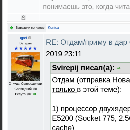
понимаешь это, когда чит
Konica
Выразили согласие:
qpel
RE: Отдам/приму в дар
Ветеран
2019 23:11
Svirepij писал(а):
Отдам (отправка Нов
Откуда: Северодонецк
только
в этой теме):
Сообщений: 58
Репутация:
70
1) процессор двухядер
E5200 (Socket 775, 2.
cache)