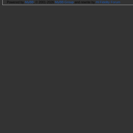
Powered by
MyBB
, © 2001-2026
MyBB Group
and rewrite by
Hi Fidelity Forum