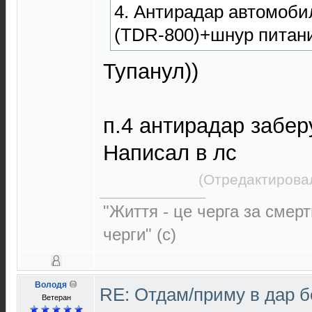
4. Антирадар автомоби
(TDR-800)+шнур питани
Тупанул))
п.4 антирадар забер
Написал в лс
(Отредактировал
"Життя - це черга за смерт
черги" (с)
Володя
RE: Отдам/приму в дар 
Ветеран