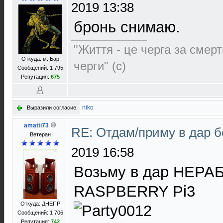
2019 13:38
бронь снимаю.
"Життя - це черга за смерт
Откуда: м. Бар
черги" (с)
Сообщений: 1 795
Репутация:
675
niko
Выразили согласие:
amatti73
RE: Отдам/приму в дар 
Ветеран
2019 16:58
Возьму в дар НЕРА
RASPBERRY Pi3
Откуда: ДНЕПР
Сообщений: 1 706
Репутация:
742