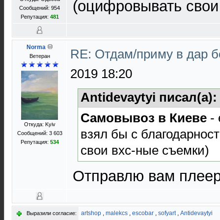
(оцифровывать свои
Сообщений: 954
Репутация:
481
Norma
RE: Отдам/приму в дар 
Ветеран
2019 18:20
Antidevaytyi писал(а)
Самовывоз в Киеве
- 
Откуда: Kyiv
взял бы с благодарнос
Сообщений: 3 603
Репутация:
534
свои вхс-ные съемки)
Отправлю вам плеер
artshop
,
malekcs
,
escobar
,
sofyart
,
Antidevaytyi
Выразили согласие: