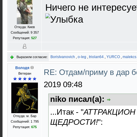
Ничего не интересуе
Откуда: Киев
Сообщений: 9 357
Репутация:
527
BorisIvanovich
,
o-leg
,
triolan64
,
YURCO
,
malekcs
Выразили согласие:
Володя
RE: Отдам/приму в дар 
Ветеран
2019 09:48
niko писал(а):
...Итак - "
АТТРАКЦИОН
Откуда: м. Бар
ЩЕДРОСТИ!
":
Сообщений: 1 795
Репутация:
675