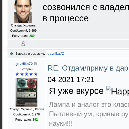
созвонился с владе
в процессе
Откуда: Украина
Сообщений: 3 899
Репутация:
289
gavrilka72
Выразили согласие:
gavrilka72
RE: Отдам/приму в да
Ветеран
04-2021 17:21
Я уже вкурсе
Лампа и аналог это класс
Откуда: Україна , Харків
Пытливый ум, кривые ру
Сообщений: 1 278
Репутация:
192
науки!!!