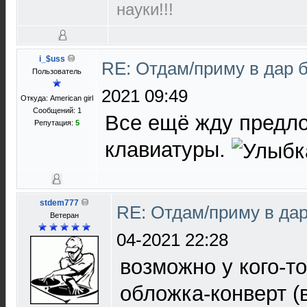
науки!!!
i_$uss
RE: Отдам/приму в дар 
Пользователь
2021 09:49
Откуда: American girl
Сообщений: 1
Все ещё жду предло
Репутация:
5
клавиатуры.
stdem777
RE: Отдам/приму в да
Ветеран
04-2021 22:28
возможно у кого-т
обложка-конверт (