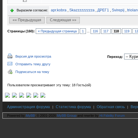
apr.kobra
,
Skazzzzzzzzza
,
ДРЕГ1
,
Svirepij
,
triola
Выразили согласие:
«« Предыдущая
Следующая »»
Страницы (160):
« Предыдущая страница
1
...
116
117
118
119
1
Версия для просмотра
Переход:
Отправить тему другу
Подписаться на тему
Пользователи просматривают эту тему: 18 Гость(ей)
Администрация форума
Статистика форума
Обратная связь
Вер
|
|
|
Powered by
MyBB
, © 2001-2026
MyBB Group
and rewrite by
Hi Fidelity Forum