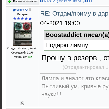
PONT-SEV
,
gavrilka72
,
Brand
,
ДРЕГ1
Выразили согласие:
gavrilka72
RE: Отдам/приму в да
Ветеран
04-2021 19:00
Boostaddict писал(а
Подарю лампу
Откуда: Україна , Харків
Сообщений: 1 278
Прошу в резерв , 
Репутация:
192
(Отредактировал 1
Лампа и аналог это класс
Пытливый ум, кривые ру
науки!!!