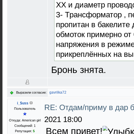
ХХ и диаметр проводо
3- Трансформатор , п
пропитан в бакелите
обмоток примерно от 
напряжения в режиме
прикреплённых на вы
Бронь знята.
gavrilka72
Выразили согласие:
i_$uss
RE: Отдам/приму в дар 
Пользователь
2021 18:00
Откуда: American girl
Сообщений: 1
Всем привет!
Репутация:
5