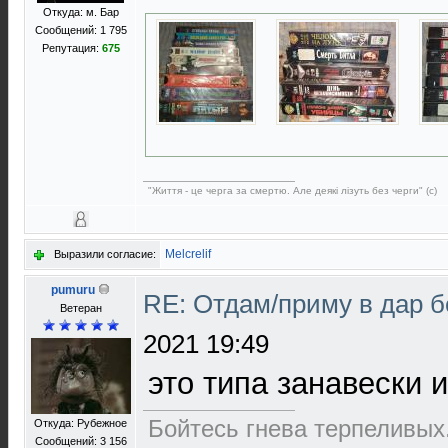
Откуда: м. Бар
Сообщений: 1 795
Репутация:
675
"Життя - це черга за смертю. Але деякі лізуть без черги" (с)
Melcrelif
Выразили согласие:
pumuru
RE: Отдам/приму в дар 
Ветеран
2021 19:49
это типа занавески 
Бойтесь гнева терпеливых.
Откуда: Рубежное
Сообщений: 3 156