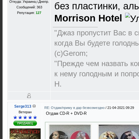
Откуда: Украина,г.Днепр.
без пластинки, а
Сообщений: 363
Репутация:
127
Morrison Hotel
"Джаз пропустит Вас в с
когда Вы будете голодн
(с)Gerom;
"Прежде чем назвать ко
к нему голодным и попро
Н.
Serge313
RE: Отдам/приму в дар безвозмездно
/
21-04-2021 09:29
Ветеран
Отдам CD-R + DVD-R