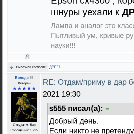
Epson cx4300 , кор
шнуры уехали к
ДР
Лампа и аналог это класс
Пытливый ум, кривые ру
науки!!!
ДРЕГ1
Выразили согласие:
Володя
RE: Отдам/приму в дар 
Ветеран
2021 19:30
s555 писал(а):
Добрый день.
Откуда: м. Бар
Если никто не претенду
Сообщений: 1 795