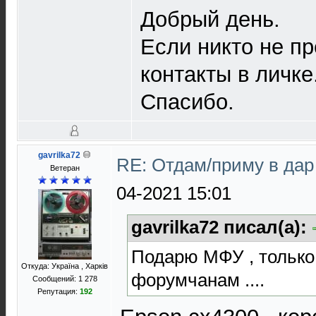
Добрый день.
Если никто не пр
контакты в личке
Спасибо.
gavrilka72
RE: Отдам/приму в да
Ветеран
04-2021 15:01
gavrilka72 писал(а):
Подарю МФУ , только
Откуда: Україна , Харків
форумчанам ....
Сообщений: 1 278
Репутация:
192