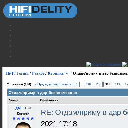
Hi-Fi Forum
/
Разное
/
Курилка
/
Отдам/приму в дар безвозмез
Страницы (160):
« Предыдущая страница
1
...
116
117
118
119
1
Отдам/приму в дар безвозмездно
Автор
Сообщение
ДРЕГ1
RE: Отдам/приму в дар 
Bетеран
2021 17:18