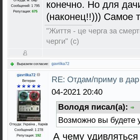
Откуда: м. Бар
конечно. Но для дач
Сообщений: 1 795
Репутация:
675
(наконец!!))) Самое то
"Життя - це черга за смерт
черги" (с)
gavrilka72
Выразили согласие:
gavrilka72
RE: Отдам/приму в да
Ветеран
04-2021 20:40
Володя писал(а):
Возможно вы будете у
Откуда: Україна , Харків
Сообщений: 1 278
А чему удивляться 
Репутация:
192