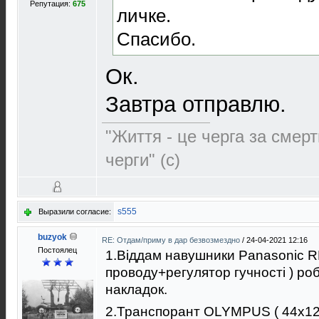
Репутация:
675
личке.
Спасибо.
Ок.
Завтра отправлю.
"Життя - це черга за смерт
черги" (с)
s555
Выразили согласие:
buzyok
RE: Отдам/приму в дар безвозмездно
/
24-04-2021 12:16
Постоялец
1.Віддам навушники Panasonic R
проводу+регулятор гучності ) ро
накладок.
2.Транспорант OLYMPUS ( 44x120