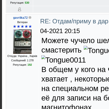
Репутация:
530
gavrilka72
RE: Отдам/приму в да
Ветеран
04-2021 20:15
Можете чучело ше
смастерить
Откуда: Україна , Харків
Сообщений: 1 278
Репутация:
192
В общем у кого на
хватает , некоторы
на специальном ре
её для записи на 
магнитофонах.