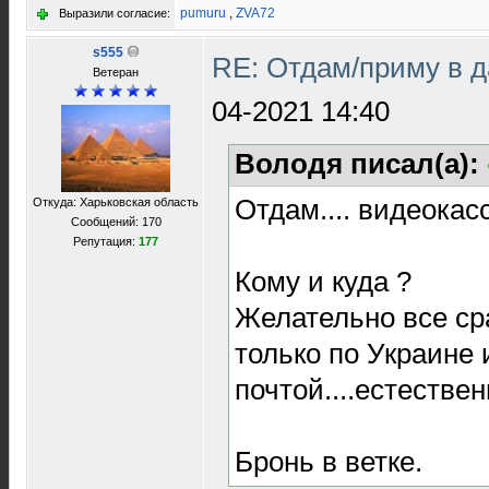
pumuru
,
ZVA72
Выразили согласие:
s555
RE: Отдам/приму в 
Ветеран
04-2021 14:40
Володя писал(а):
Отдам.... видеокас
Откуда: Харьковская область
Сообщений: 170
Репутация:
177
Кому и куда ?
Желательно все сра
только по Украине 
почтой....естествен
Бронь в ветке.