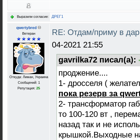
ДРЕГ1
Выразили согласие:
qwertybred
RE: Отдам/приму в да
Ветеран
04-2021 21:55
gavrilka72 писал(а):
проджение....
Откуда: Лиман, Украина
1- дросселя ( желател
Сообщений: 1
Репутация:
25
пока резерв за qwer
2- трансформатор га
то 100-120 вт , пере
назад так и не испол
крышкой.Выходные н