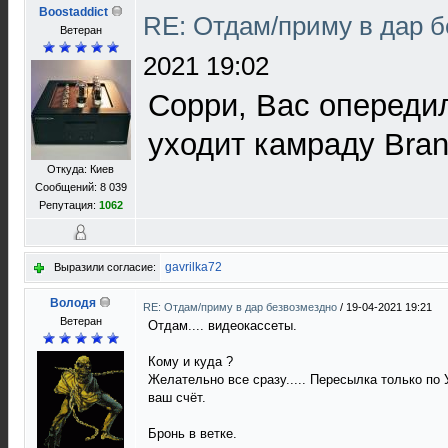
Boostaddict
RE: Отдам/приму в дар 
Ветеран
2021 19:02
Сорри, Вас опереди
уходит камраду Bran
Откуда: Киев
Сообщений: 8 039
Репутация:
1062
gavrilka72
Выразили согласие:
Володя
RE: Отдам/приму в дар безвозмездно
/
19-04-2021 19:21
Ветеран
Отдам.... видеокассеты.
Кому и куда ?
Желательно все сразу..... Пересылка только по У
ваш счёт.
Бронь в ветке.