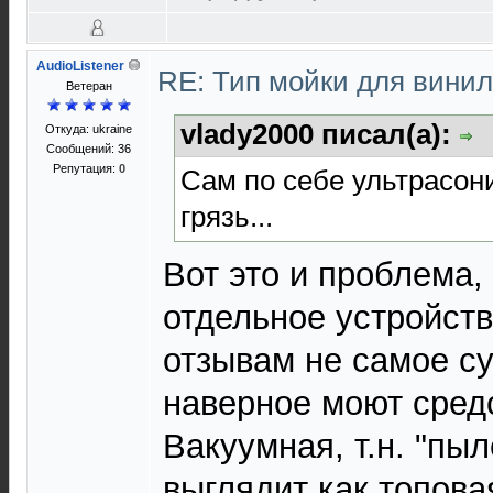
AudioListener
RE: Тип мойки для вини
Ветеран
vlady2000 писал(а):
Откуда: ukraine
Сообщений: 36
Репутация:
0
Сам по себе ультрасон
грязь...
Вот это и проблема,
отдельное устройств
отзывам не самое с
наверное моют сред
Вакуумная, т.н. "пы
выглядит как топова