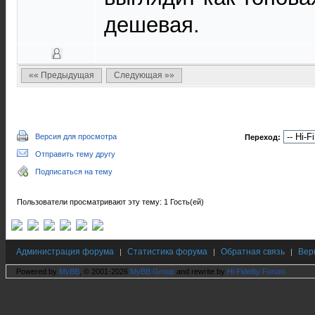
дешевая.
«« Предыдущая
Следующая »»
Версия для просмотра
Переход:
Отправить тему другу
Подписаться на тему
Пользователи просматривают эту тему: 1 Гость(ей)
Администрация форума
Статистика форума
Обратная связь
Вер
|
|
|
Powered by
MyBB
, © 2001-2026
MyBB Group
and rewrite by
Hi Fidelity Forum