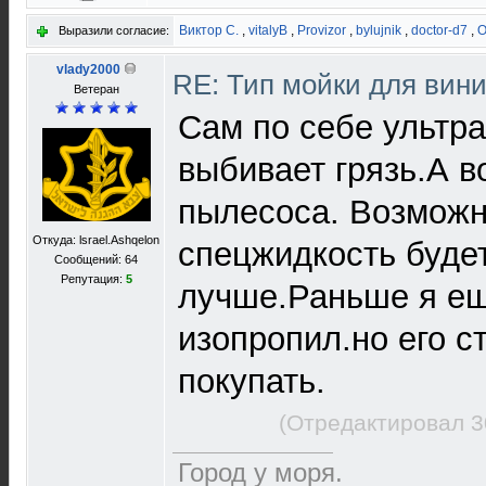
Виктор С.
,
vitalyB
,
Provizor
,
bylujnik
,
doctor-d7
,
O
Выразили согласие:
vlady2000
RE: Тип мойки для вин
Ветеран
Сам по себе ультр
выбивает грязь.А 
пылесоса. Возможн
Откуда: lsrael.Ashqelon
спецжидкость буде
Сообщений: 64
Репутация:
5
лучше.Раньше я е
изопропил.но его с
покупать.
(Отредактировал 3
Город у моря.