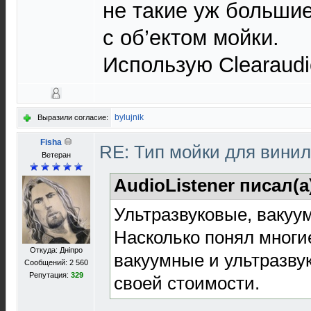
не такие уж большие
с об’ектом мойки.
Использую Clearaudi
bylujnik
Выразили согласие:
Fisha
RE: Тип мойки для вини
Ветеран
AudioListener писал(а
Ультразвуковые, вакуу
Насколько понял многие
Откуда: Дніпро
вакуумные и ультразву
Сообщений: 2 560
Репутация:
329
своей стоимости.