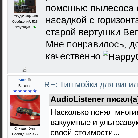
помощью пылесоса 
Откуда: Харьков
насадкой с горизонт
Сообщений: 526
Репутация:
36
старой вертушки Вег
Мне понравилось, д
качественно.
Stan
RE: Тип мойки для вини
Ветеран
AudioListener писал(а
Насколько понял многие
вакуумные и ультразву
Откуда: Киев
своей стоимости...
Сообщений: 366