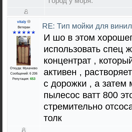
Город у моря.
vitaly
RE: Тип мойки для вини
Ветеран
И шо в этом хороше
использовать спец ж
концентрат , которы
Откуда: Мукачево
активен , растворяе
Сообщений: 6 206
Репутация:
653
с дорожки , а зате
пылесос ватт 800 эт
стремительно отсоса
толк