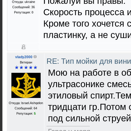
Пожалуй вы правы.
Откуда: ukraine
Сообщений: 36
Скорость процесса и
Репутация:
0
Кроме того хочется 
пластинку, а не суши
vlady2000
RE: Тип мойки для вин
Ветеран
Мою на работе в о
ультрасонике смесь
этиловый спирт.Те
Откуда: lsrael.Ashqelon
тридцати гр.Потом
Сообщений: 64
Репутация:
5
под сильной струей