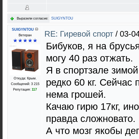
SUIGYNTOU
Выразили согласие:
SUIGYNTOU
RE: Гиревой спорт
/
03-0
Ветеран
Бибуков, я на брусь
могу 40 раз отжать.
Я в спортзале зимой
Откуда: Крым.
редко 60 кг. Сейчас 
Сообщений: 3 215
Репутация:
117
нема грошей.
Качаю гирю 17кг, ино
правда сложновато.
А что мозг якобы де