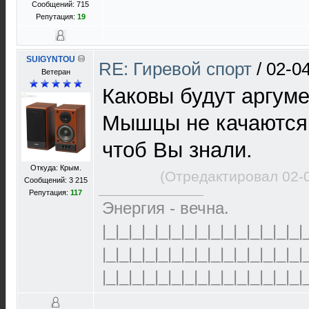
Сообщений: 715
Репутация:
19
SUIGYNTOU
RE: Гиревой спорт
/
02-0
Ветеран
Каковы будут аргум
Мышцы не качаются 
чтоб Вы знали.
Откуда: Крым.
(Отредактировал 02-
Сообщений: 3 215
Репутация:
117
Энергия - вечна.
|_|_|_|_|_|_|_|_|_|_|_|_|_|_|_|
|_|_|_|_|_|_|_|_|_|_|_|_|_|_|_|
|_|_|_|_|_|_|_|_|_|_|_|_|_|_|_|