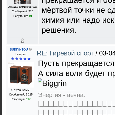
прекращается и об
Откуда: Димитровград
мёртвой точки не с
Сообщений: 715
Репутация:
19
химия или надо иск
решения.
SUIGYNTOU
RE: Гиревой спорт
/
03-0
Ветеран
Пусть прекращается,
А сила воли будет п
Откуда: Крым.
Энергия - вечна.
Сообщений: 3 215
Репутация:
117
|_|_|_|_|_|_|_|_|_|_|_|_|_|_|_|
|_|_|_|_|_|_|_|_|_|_|_|_|_|_|_|