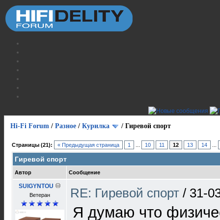
Hi-Fi Forum
/
Разное
/
Курилка
/
Гиревой спорт
Страницы (21):
« Предыдущая страница
1
...
10
11
12
13
14
...
Гиревой спорт
Автор
Сообщение
SUIGYNTOU
RE: Гиревой спорт
/
31-0
Ветеран
Я думаю что физиче