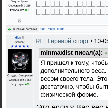
Откуда: Крым.
|_|_|_|_|_|_|_|_|_|_|_|_|_|_|_|
Сообщений: 3 215
|_|_|_|_|_|_|_|_|_|_|_|_|_|_|_|
Репутация:
117
djon
,
Metal Hearth
Выразили согласие:
djon
RE: Гиревой спорт
/
10-0
Ветеран
minmaxlist писал(а):
Я пришел к тому, чтоб
дополнительного веса.
Откуда: г.Запорожье
весом своего тела. Эт
Сообщений: 2 753
Репутация:
478
достаточно, чтобы быт
физической форме.
Это если у Вас вес н