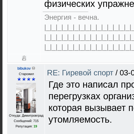
физических упражнен
Энергия - вечна.
|_|_|_|_|_|_|_|_|_|_|_|_|_|_|_|
|_|_|_|_|_|_|_|_|_|_|_|_|_|_|_|
|_|_|_|_|_|_|_|_|_|_|_|_|_|_|_|
bibukov
RE: Гиревой спорт
/
03-
Старожил
Где это написал пр
перегрузках органи
которая вызывает 
Откуда: Димитровград
утомляемость.
Сообщений: 715
Репутация:
19