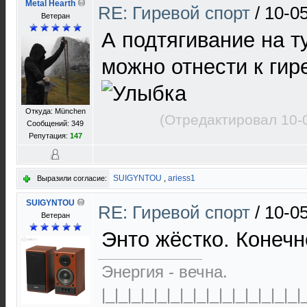
Metal Hearth
RE: Гиревой спорт
/
10-0
Ветеран
А подтягивание на т
можно отнести к гир
Откуда: München
(Отредактировал 10-
Сообщений: 349
Репутация:
147
SUIGYNTOU
,
ariess1
Выразили согласие:
SUIGYNTOU
RE: Гиревой спорт
/
10-0
Ветеран
Энто жёстко. Конеч
Энергия - вечна.
|_|_|_|_|_|_|_|_|_|_|_|_|_|_|_|