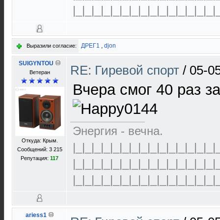
|_|_|_|_|_|_|_|_|_|_|_|_|_|_|_|
ДРЕГ1
,
djon
Выразили согласие:
SUIGYNTOU
RE: Гиревой спорт
/
05-05
Ветеран
Вчера смог 40 раз з
Энергия - вечна.
Откуда: Крым.
|_|_|_|_|_|_|_|_|_|_|_|_|_|_|_|
Сообщений: 3 215
Репутация:
117
|_|_|_|_|_|_|_|_|_|_|_|_|_|_|_|
|_|_|_|_|_|_|_|_|_|_|_|_|_|_|_|
ariess1