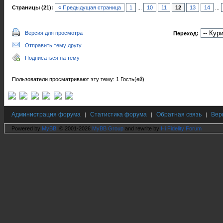
Страницы (21):
« Предыдущая страница
1
...
10
11
12
13
14
...
Версия для просмотра
Переход:
Отправить тему другу
Подписаться на тему
Пользователи просматривают эту тему: 1 Гость(ей)
Администрация форума
Статистика форума
Обратная связь
Вер
|
|
|
Powered by
MyBB
, © 2001-2026
MyBB Group
and rewrite by
Hi Fidelity Forum