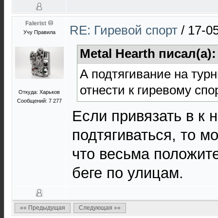
Falerist
RE: Гиревой спорт
/
17-0
Учу Правила
Metal Hearth писал(а)
А подтягивание на турн
отнести к гиревому спо
Откуда: Харьков
Сообщений: 7 277
Если привязать в к н
подтягиваться, то м
что весьма положит
беге по улицам.
«« Предыдущая
Следующая »»