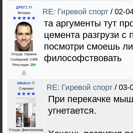
ДРЕГ1
RE: Гиревой спорт
/
02-0
Bетеран
та аргументы тут пр
цемента разгрузи с 
посмотри смоешь ли
Откуда: Украина
философствовать
Сообщений: 3 899
Репутация:
289
bibukov
RE: Гиревой спорт
/
03-
Старожил
При перекачке мы
угнетается.
Откуда: Димитровград