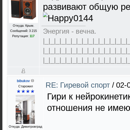
развивают общую ре
Откуда: Крым.
Энергия - вечна.
Сообщений: 3 215
Репутация:
117
|_|_|_|_|_|_|_|_|_|_|_|_|_|_|_|
|_|_|_|_|_|_|_|_|_|_|_|_|_|_|_|
|_|_|_|_|_|_|_|_|_|_|_|_|_|_|_|
bibukov
RE: Гиревой спорт
/
02-
Старожил
Гири к нейрокинети
отношения не имею
Откуда: Димитровград