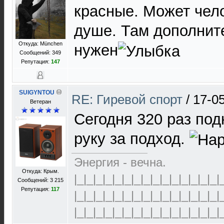
красные. Может чело
душе. Там дополнит
Откуда: München
нужен
Сообщений: 349
Репутация:
147
SUIGYNTOU
RE: Гиревой спорт
/
17-0
Ветеран
Сегодня 320 раз под
руку за подход.
Энергия - вечна.
Откуда: Крым.
|_|_|_|_|_|_|_|_|_|_|_|_|_|_|_|
Сообщений: 3 215
Репутация:
117
|_|_|_|_|_|_|_|_|_|_|_|_|_|_|_|
|_|_|_|_|_|_|_|_|_|_|_|_|_|_|_|