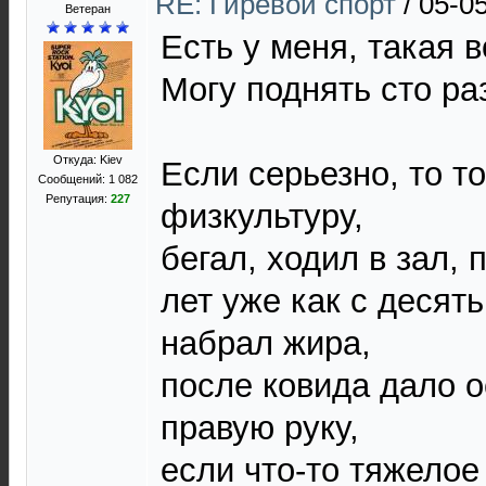
RE: Гиревой спорт
/
05-0
Ветеран
Есть у меня, такая во
Могу поднять сто раз
Откуда: Kiev
Если серьезно, то т
Сообщений: 1 082
Репутация:
227
физкультуру,
бегал, ходил в зал, 
лет уже как с десять
набрал жира,
после ковида дало 
правую руку,
если что-то тяжелое