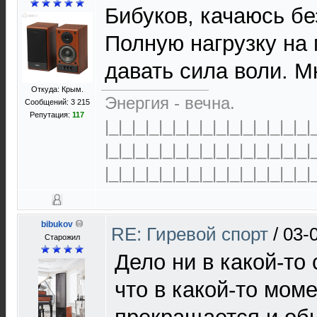
Бибуков, качаюсь бе
Полную нагрузку н
давать сила воли. М
Откуда: Крым.
Энергия - вечна.
Сообщений: 3 215
Репутация:
117
|_|_|_|_|_|_|_|_|_|_|_|_|_|_|_|
|_|_|_|_|_|_|_|_|_|_|_|_|_|_|_|
|_|_|_|_|_|_|_|_|_|_|_|_|_|_|_|
bibukov
RE: Гиревой спорт
/
03-
Старожил
Дело ни в какой-то 
что в какой-то мом