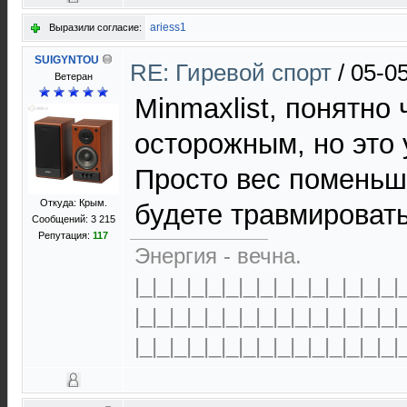
ariess1
Выразили согласие:
SUIGYNTOU
RE: Гиревой спорт
/
05-0
Ветеран
Minmaxlist, понятно
осторожным, но это 
Просто вес поменьш
Откуда: Крым.
будете травмировать
Сообщений: 3 215
Репутация:
117
Энергия - вечна.
|_|_|_|_|_|_|_|_|_|_|_|_|_|_|_|
|_|_|_|_|_|_|_|_|_|_|_|_|_|_|_|
|_|_|_|_|_|_|_|_|_|_|_|_|_|_|_|