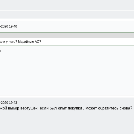
-2020 19:40
пали у него? Медийную АС?
ы
-2020 19:43
ой выбор вертушек, если был опыт покупки , может обратитесь снова? 