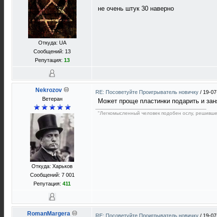
не очень штук 30 наверно
Откуда: UA
Сообщений: 13
Репутация:
13
Nekrozov
RE: Посоветуйте Проигрыватель новичку
/
19-07
Ветеран
Может проще пластинки подарить и зан
"Легкомысленный человек подобен ослу, решивше
Откуда: Харьков
Сообщений: 7 001
Репутация:
411
RomanMargera
RE: Посоветуйте Проигрыватель новичку
/
19-07