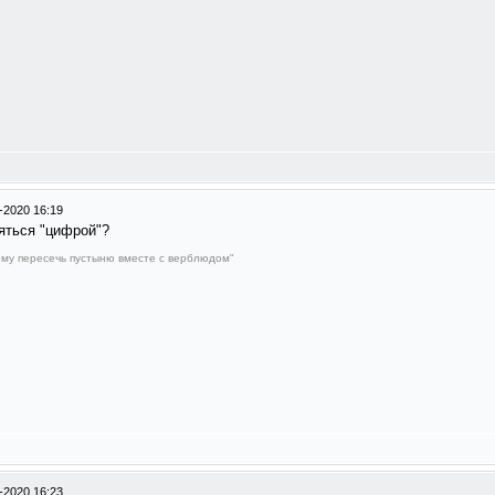
-2020 16:19
яться "цифрой"?
му пересечь пустыню вместе с верблюдом"
-2020 16:23