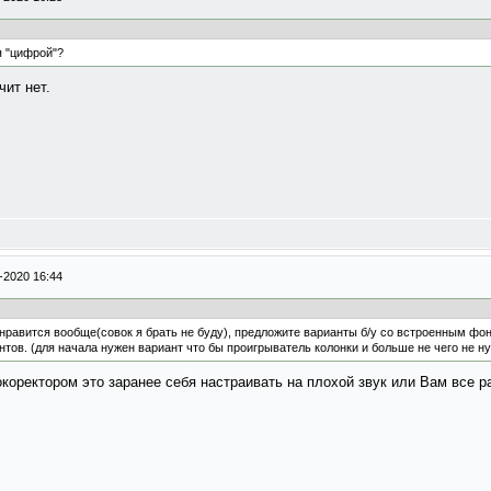
я "цифрой"?
чит нет.
-2020 16:44
 нравится вообще(совок я брать не буду), предложите варианты б/у со встроенным фо
нтов. (для начала нужен вариант что бы проигрыватель колонки и больше не чего не н
оректором это заранее себя настраивать на плохой звук или Вам все р