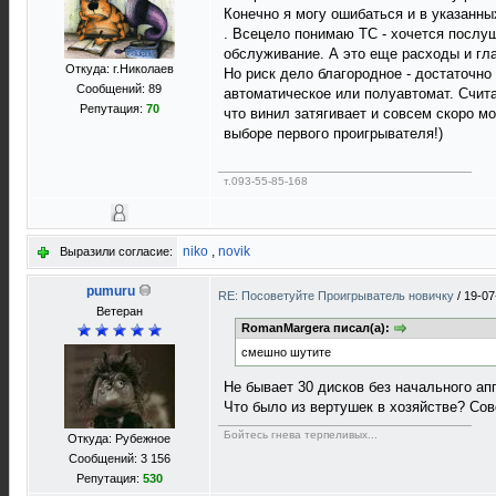
Конечно я могу ошибаться и в указанн
. Всецело понимаю ТС - хочется послуш
обслуживание. А это еще расходы и гла
Откуда: г.Николаев
Но риск дело благородное - достаточно
Сообщений: 89
автоматическое или полуавтомат. Счит
Репутация:
70
что винил затягивает и совсем скоро м
выборе первого проигрывателя!)
т.093-55-85-168
niko
,
novik
Выразили согласие:
pumuru
RE: Посоветуйте Проигрыватель новичку
/
19-07
Ветеран
RomanMargera писал(а):
смешно шутите
Не бывает 30 дисков без начального апп
Что было из вертушек в хозяйстве? Сов
Бойтесь гнева терпеливых...
Откуда: Рубежное
Сообщений: 3 156
Репутация:
530