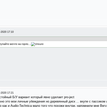
-2020 17:10
упайте мечте на горло....
-2020 17:21
стойный Б/У вариант который явно уделает pro-ject
чно это мои личные убеждения но деревянный диск ... вкупе с пассико
о как и Audio-Technica мало того что похожи внутри, напомнили мне Вегу