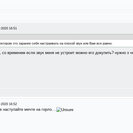
-2020 16:51
тором это заранее себя настраивать на плохой звук или Вам все равно.
 со временем если звук меня не устроит можно его докупить? нужно з че
-2020 16:52
 наступайте мечте на горло....