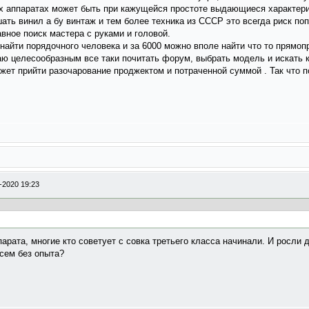
ых аппаратах может быть при кажущейся простоте выдающиеся характери
ать винил а бу винтаж и тем более техника из СССР это всегда риск поп
вное поиск мастера с руками и головой.
 найти порядочного человека и за 6000 можно вполе найти что то прямо
аю целесообразным все таки почитать форум, выбрать модель и искать к
ожет прийти разочарование проджектом и потраченной суммой . Так что 
-2020 19:23
арата, многие кто советует с совка третьего класса начинали. И росли 
сем без опыта?