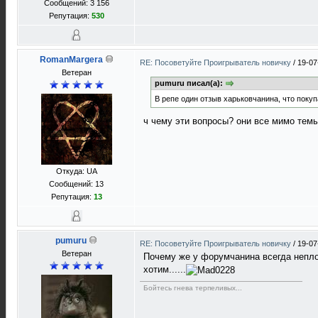
Сообщений: 3 156
Репутация:
530
RomanMargera
RE: Посоветуйте Проигрыватель новичку
/
19-07
Ветеран
pumuru писал(а):
В репе один отзыв харьковчанина, что поку
ч чему эти вопросы? они все мимо тем
Откуда: UA
Сообщений: 13
Репутация:
13
pumuru
RE: Посоветуйте Проигрыватель новичку
/
19-07
Ветеран
Почему же у форумчанина всегда неплох
хотим......
Бойтесь гнева терпеливых...