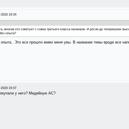
-2020 19:34
а, многие кто советует с совка третьего класса начинали. И росли до теперешних высо
без опыта?
з опыта.. Это все прошло мимо меня увы. В названии темы вроде все напи
-2020 19:37
 покупали у него? Медийную АС?