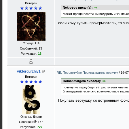
Ветеран
Nekrozov писал(а):
Может проще пластинки подарить и занятьс
если хочу купить проигрыватель, то зна
Откуда: UA
Сообщений: 13
Репутация:
13
viktorgurzhiy1
RE: Посоветуйте Проигрыватель новичку
/
19-07
Ветеран
RomanMargera писал(а):
почему не переубедить) просто вега мне не
благодарный. если это возможно пару вариа
Покупать вертушку со встроенным фонок
Откуда: Днепр
Сообщений: 177
Репутация:
727