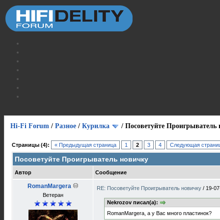
Hi-Fi Forum
/
Разное
/
Курилка
/
Посоветуйте Проигрыватель 
Страницы (4):
« Предыдущая страница
1
2
3
4
Следующая страниц
Посоветуйте Проигрыватель новичку
Автор
Сообщение
RomanMargera
RE: Посоветуйте Проигрыватель новичку
/
19-07
Ветеран
Nekrozov писал(а):
RomanMargera, а у Вас много пластинок?