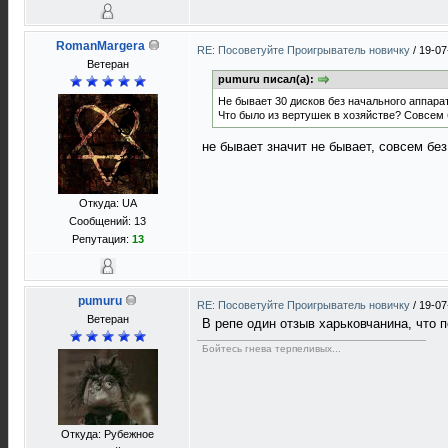
RomanMargera
RE: Посоветуйте Проигрыватель новичку
/
19-07
Ветеран
pumuru писал(а):
Не бывает 30 дисков без начального аппарат
Что было из вертушек в хозяйстве? Совсем 
не бывает значит не бывает, совсем бе
Откуда: UA
Сообщений: 13
Репутация:
13
pumuru
RE: Посоветуйте Проигрыватель новичку
/
19-07
Ветеран
В репе один отзыв харьковчанина, что
Бойтесь гнева терпеливых...
Откуда: Рубежное