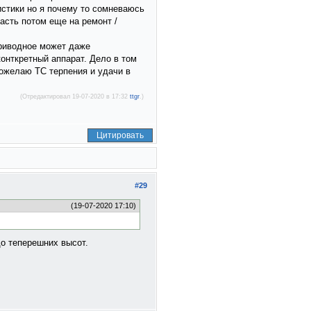
стики но я почему то сомневаюсь
асть потом еще на ремонт /
приводное может даже
онткретный аппарат. Дело в том
пожелаю ТС терпения и удачи в
(Отредактировал 19-07-2020 в 17:32
ttgr
.)
Цитировать
#29
(19-07-2020 17:10)
до теперешних высот.