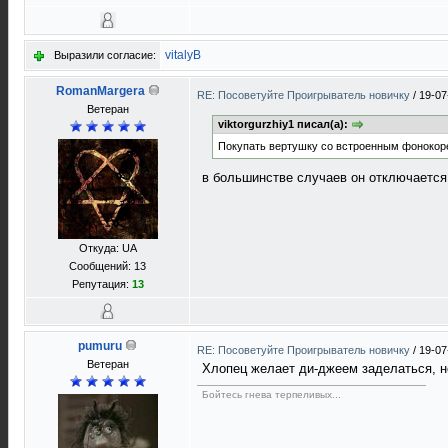
vitalyB
Выразили согласие:
RomanMargera
RE: Посоветуйте Проигрыватель новичку
/
19-07
Ветеран
viktorgurzhiy1 писал(а):
Покупать вертушку со встроенным фонокорек
в большинстве случаев он отключается,
Откуда: UA
Сообщений: 13
Репутация:
13
pumuru
RE: Посоветуйте Проигрыватель новичку
/
19-07
Ветеран
Хлопец желает ди-джеем заделаться, не
Бойтесь гнева терпеливых...