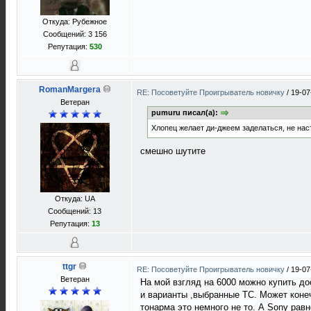
Откуда: Рубежное
Сообщений: 3 156
Репутация:
530
RomanMargera
RE: Посоветуйте Проигрыватель новичку
/
19-07
Ветеран
pumuru писал(а):
Хлопец желает ди-джеем заделаться, не наст
смешно шутите
Откуда: UA
Сообщений: 13
Репутация:
13
ttgr
RE: Посоветуйте Проигрыватель новичку
/
19-07
Ветеран
На мой взгляд на 6000 можно купить до
и варианты ,выбранные ТС. Может коне
тонарма это немного не то. А Sony равн