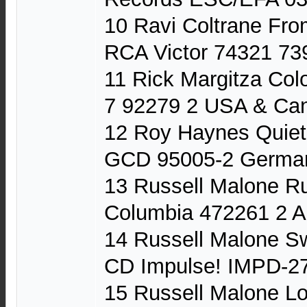
10 Ravi Coltrane Fr
RCA Victor 74321 73
11 Rick Margitza Co
7 92279 2 USA & Ca
12 Roy Haynes Quiet
GCD 95005-2 German
13 Russell Malone R
Columbia 472261 2 Au
14 Russell Malone S
CD Impulse! IMPD-2
15 Russell Malone L