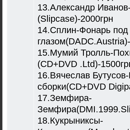
13.Александр Иванов
(Slipcase)-2000грн
14.Сплин-Фонарь под
глазом(DADC.Austria)
15.Мумий Тролль-Пох
(CD+DVD .Ltd)-1500гр
16.Вячеслав Бутусов
сборки(CD+DVD Digip
17.Земфира-
Земфира(DMI.1999.Sli
18.Кукрыниксы-