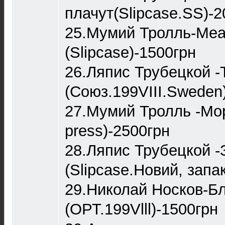
плачут(Slipcase.SS)-2
25.Мумий Тролль-Ме
(Slipcase)-1500грн
26.Ляпис Трубецкой -
(Союз.199VIII.Sweden
27.Мумий Тролль -Мор
press)-2500грн
28.Ляпис Трубецкой 
(Slipcase.Новий, запа
29.Николай Носков-Б
(ОРТ.199Vlll)-1500грн