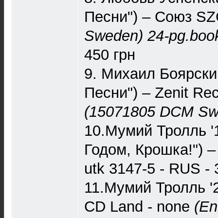
Песни") – Союз ‎S
Sweden)
24-pg.book
450 грн
9. Михаил Боярски
Песни") – Zenit R
(15071805 DCM Sw
10.Мумий Тролль '
Годом, Крошка!") 
utk 3147-5 - RUS - 
11.Мумий Тролль '
CD Land ‎- none
(En