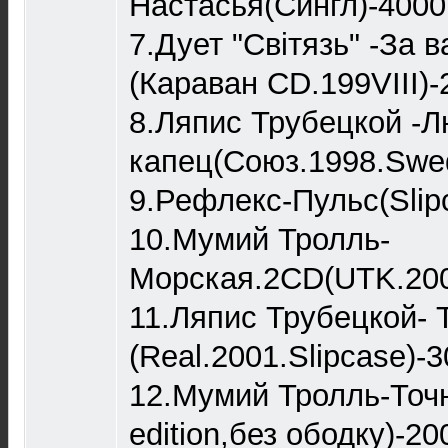
Настасья(Сингл)-4000
7.Дует "Світязь" -За
(Караван CD.199VIII)-
8.Ляпис Трубецкой -
капец(Союз.1998.Swed
9.Рефлекс-Пульс(Slip
10.Мумий Тролль-
Морская.2CD(UTK.2000
11.Ляпис Трубецкой- 
(Real.2001.Slipcase)-
12.Мумий Тролль-Точн
edition,без ободку)-20