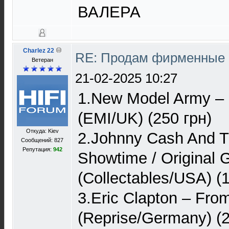
ВАЛЕРА
Charlez 22
RE: Продам фирменные 
Ветеран
21-02-2025 10:27
1.New Model Army ‎
(EMI/UK) (250 грн)
Откуда: Kiev
2.Johnny Cash And 
Сообщений: 827
Репутация:
942
Showtime / Original 
(Collectables/USA) (
3.Eric Clapton – Fro
(Reprise/Germany) (2