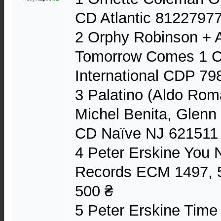
CD Atlantic 8122797
2 Orphy Robinson +
Tomorrow Comes 1 C
International CDP 7
3 Palatino (Aldo Rom
Michel Benita, Glenn 
CD Naïve NJ 621511 
4 Peter Erskine You
Records ECM 1497, 
500 ₴
5 Peter Erskine Tim