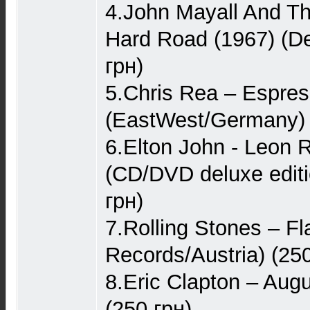
4.John Mayall And Th
Hard Road (1967) (D
грн)
5.Chris Rea – Espres
(EastWest/Germany) 
6.Elton John - Leon 
(CD/DVD deluxe editio
грн)
7.Rolling Stones – Fl
Records/Austria) (250
8.Eric Clapton – Aug
(250 грн)