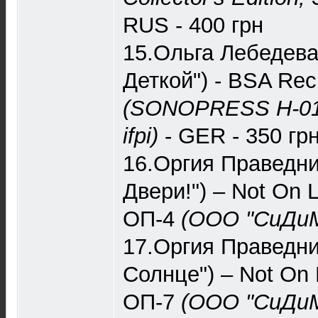
RUS - 400 грн
15.Ольга Лебедева
Деткой") - BSA Re
(SONOPRESS H-01
ifpi)
- GER - 350 гр
16.Оргия Праведни
Двери!") – Not On L
‎ОП-4
(ООО "СиДиМ
17.Оргия Праведни
Солнце") – Not On L
‎ОП-7
(ООО "СиДиМ