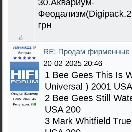
30.Аквариум-
Феодализм(Digipack.2
грн
valerajazzz
RE: Продам фирменные 
Ветеран
20-02-2025 20:46
1 Bee Gees This Is W
Universal ) 2001 US
Откуда: Житомир
2 Bee Gees Still Wate
Сообщений: 46
Репутация:
758
USA 200
3 Mark Whitfield True