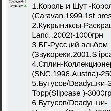
Сообщений: 3
1.Король и Шут -Коро
Репутация:
65
(Caravan.1999.1st pre
2.Кукрыниксы-Раскр
Land..2002)-1000грн
3.БГ-Русский альбом
(Звукореки.2001.Slipc
4.Сплин-Коллекционе
(SNC.1996.Austria)-25
5.Бутусов/Deadушки-
Торр(Slipcase )-3000г
6.Бутусов/Deadушки-