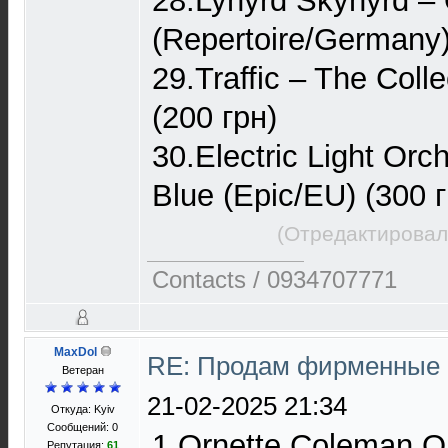
28.Lynyrd Skynyrd – 
(Repertoire/Germany)
29.Traffic – The Coll
(200 грн)
30.Electric Light Orc
Blue (Epic/EU) (300 г
(Отредактировал
Contacts / 0934707771
MaxDol
RE: Продам фирменные 
Ветеран
21-02-2025 21:34
Откуда: Kyiv
Сообщений: 0
1 Ornette Coleman Or
Репутация:
61