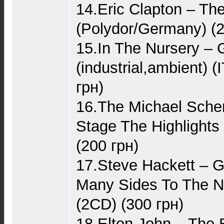
14.Eric Clapton – Th
(Polydor/Germany) (2
15.In The Nursery – 
(industrial,ambient) 
грн)
16.The Michael Sche
Stage The Highlights
(200 грн)
17.Steve Hackett – Gu
Many Sides To The N
(2CD) (300 грн)
18.Elton John – The 