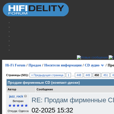
Hi-Fi Forum
/
Продам
/
Носители информации
/
СD аудио
/
Про
Страницы (501):
« Предыдущая страница
1
...
448
449
450
451
4
Продам фирменные CD (компакт-диски)
Автор
Сообщение
jazz_rock
RE: Продам фирменные CD
Ветеран
02-2025 15:32
Откуда: Одесса