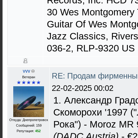
Records, Inc. HCD 7
30 Wes Montgomery T
Guitar Of Wes Montg
Jazz Classics, Rive
036-2, RLP-9320 US 
VVV
RE: Продам фирменные
Ветеран
22-02-2025 00:02
1. Александр Град
Скоморохи '1997 (
Откуда: Днепропетровск
Рока") - Moroz M
Сообщений: 159
Репутация:
452
(DADC Austria)
- €