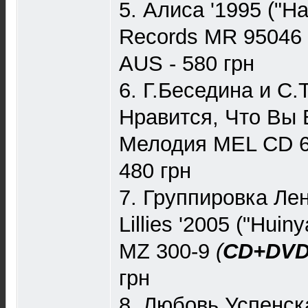
5. Алиса '1995 ("Н
Records MR 9504
AUS - 580 грн
6. Г.Беседина и С.
Нравится, Что Вы 
Мелодия MEL CD 
480 грн
7. Группировка Лен
Lillies '2005 ("Hui
MZ 300-9
(
CD+DV
грн
8. Любовь Успенск