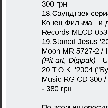
300 грн
18.Саундтрек сери
Конец Фильма.. и д
Records MLCD-0532
19.Stoned Jesus '20
Moon MR 5727-2 / 
(Pit-art, Digipak)
- U
20.Т.О.К. '2004 ("
Music RG CD 300 / 
- 380 грн
По всем интересу