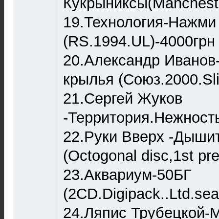
Кукрыниксы(Mancheste
19.Технология-Нажми 
(RS.1994.UL)-4000грн
20.Александр Иванов
крылья (Союз.2000.Sl
21.Сергей Жуков
-Территория.Нежность
22.Руки Вверх -Дыши
(Octogonal disc,1st pr
23.Аквариум-50БГ
(2CD.Digipack..Ltd.sea
24.Ляпис Трубецкой-