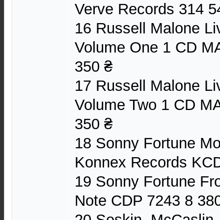
Verve Records 314 5
16 Russell Malone Li
Volume One 1 CD M
350 ₴
17 Russell Malone Li
Volume Two 1 CD M
350 ₴
18 Sonny Fortune M
Konnex Records KCD
19 Sonny Fortune F
Note CDP 7243 8 380
20 Soskin, McCaslin,