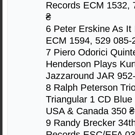
Records ECM 1532, 
₴
6 Peter Erskine As I
ECM 1594, 529 085-
7 Piero Odorici Quint
Henderson Plays Kurt
Jazzaround JAR 952-2
8 Ralph Peterson Trio
Triangular 1 CD Blu
USA & Canada 350 ₴
9 Randy Brecker 34t
Records ESC/EFA 036