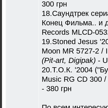
300 грн
18.Саундтрек сери
Конец Фильма.. и д
Records MLCD-0532
19.Stoned Jesus '20
Moon MR 5727-2 / 
(Pit-art, Digipak)
- U
20.Т.О.К. '2004 ("
Music RG CD 300 / 
- 380 грн
По всем интересу