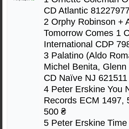
CD Atlantic 8122797
2 Orphy Robinson +
Tomorrow Comes 1 C
International CDP 7
3 Palatino (Aldo Rom
Michel Benita, Glenn 
CD Naïve NJ 621511 
4 Peter Erskine You
Records ECM 1497, 
500 ₴
5 Peter Erskine Tim