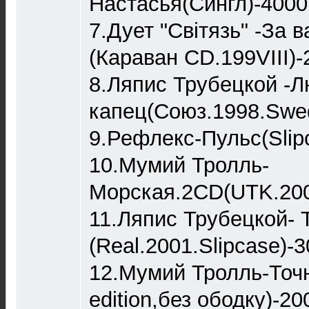
Настасья(Сингл)-4000
7.Дует "Світязь" -За
(Караван CD.199VIII)-
8.Ляпис Трубецкой -
капец(Союз.1998.Swed
9.Рефлекс-Пульс(Slip
10.Мумий Тролль-
Морская.2CD(UTK.2000
11.Ляпис Трубецкой- 
(Real.2001.Slipcase)-
12.Мумий Тролль-Точн
edition,без ободку)-20