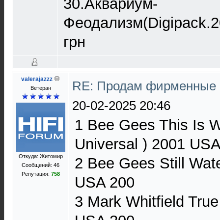
30.Аквариум-
Феодализм(Digipack.2
грн
valerajazzz
RE: Продам фирменные 
Ветеран
20-02-2025 20:46
1 Bee Gees This Is W
Universal ) 2001 US
Откуда: Житомир
2 Bee Gees Still Wate
Сообщений: 46
Репутация:
758
USA 200
3 Mark Whitfield True