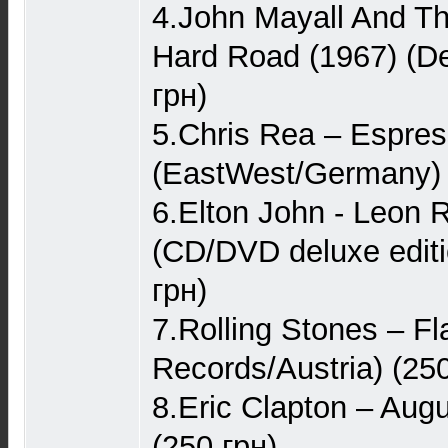
4.John Mayall And Th
Hard Road (1967) (D
грн)
5.Chris Rea – Espres
(EastWest/Germany) 
6.Elton John - Leon 
(CD/DVD deluxe editio
грн)
7.Rolling Stones – Fl
Records/Austria) (250
8.Eric Clapton – Aug
(250 грн)