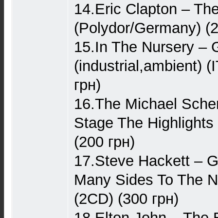
14.Eric Clapton – Th
(Polydor/Germany) (2
15.In The Nursery – 
(industrial,ambient) 
грн)
16.The Michael Sche
Stage The Highlights
(200 грн)
17.Steve Hackett – Gu
Many Sides To The N
(2CD) (300 грн)
18.Elton John – The 