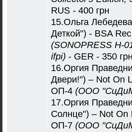
RUS - 400 грн
15.Ольга Лебедева
Деткой") - BSA Re
(SONOPRESS H-01
ifpi)
- GER - 350 гр
16.Оргия Праведни
Двери!") – Not On L
‎ОП-4
(ООО "СиДиМ
17.Оргия Праведни
Солнце") – Not On L
‎ОП-7
(ООО "СиДиМ