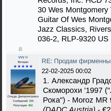
Records, Inc. HCD 7
30 Wes Montgomery T
Guitar Of Wes Montg
Jazz Classics, Rive
036-2, RLP-9320 US 
VVV
RE: Продам фирменные
Ветеран
22-02-2025 00:02
1. Александр Град
Скоморохи '1997 (
Откуда: Днепропетровск
Рока") - Moroz M
Сообщений: 159
Репутация:
452
(DADC Austria)
- €