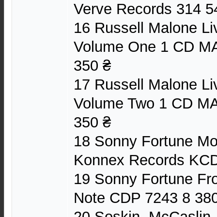
Verve Records 314 5
16 Russell Malone Li
Volume One 1 CD M
350 ₴
17 Russell Malone Li
Volume Two 1 CD M
350 ₴
18 Sonny Fortune M
Konnex Records KCD
19 Sonny Fortune F
Note CDP 7243 8 380
20 Soskin, McCaslin,