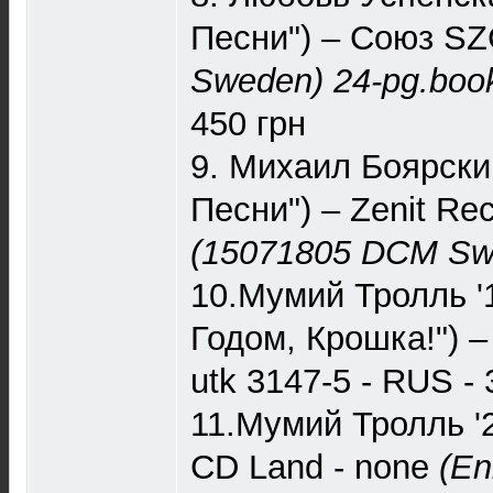
Песни") – Союз ‎S
Sweden)
24-pg.book
450 грн
9. Михаил Боярски
Песни") – Zenit R
(15071805 DCM Sw
10.Мумий Тролль '
Годом, Крошка!") 
utk 3147-5 - RUS - 
11.Мумий Тролль '
CD Land ‎- none
(En