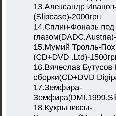
13.Александр Иванов
(Slipcase)-2000грн
14.Сплин-Фонарь под
глазом(DADC.Austria)
15.Мумий Тролль-Пох
(CD+DVD .Ltd)-1500гр
16.Вячеслав Бутусов
сборки(CD+DVD Digip
17.Земфира-
Земфира(DMI.1999.Sli
18.Кукрыниксы-