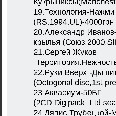
Кукрыниксы(Mancheste
19.Технология-Нажми 
(RS.1994.UL)-4000грн
20.Александр Иванов
крылья (Союз.2000.Sl
21.Сергей Жуков
-Территория.Нежность
22.Руки Вверх -Дыши
(Octogonal disc,1st pr
23.Аквариум-50БГ
(2CD.Digipack..Ltd.sea
24.Ляпис Трубецкой-