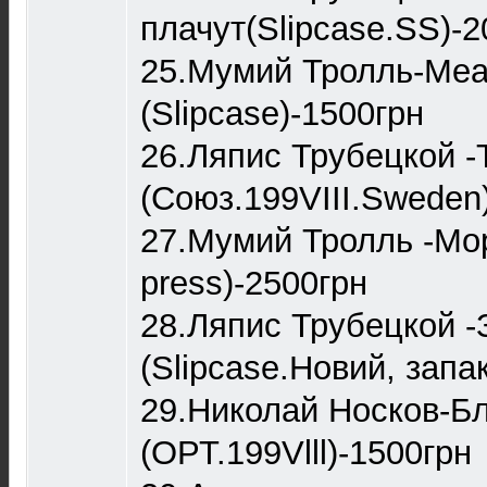
плачут(Slipcase.SS)-2
25.Мумий Тролль-Ме
(Slipcase)-1500грн
26.Ляпис Трубецкой -
(Союз.199VIII.Sweden
27.Мумий Тролль -Мор
press)-2500грн
28.Ляпис Трубецкой 
(Slipcase.Новий, запа
29.Николай Носков-Б
(ОРТ.199Vlll)-1500грн