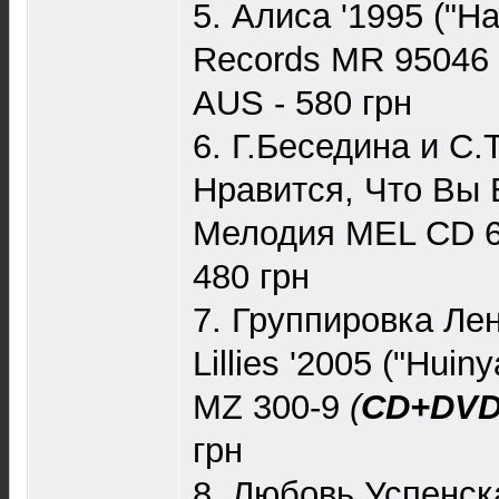
5. Алиса '1995 ("Н
Records MR 9504
AUS - 580 грн
6. Г.Беседина и С.
Нравится, Что Вы 
Мелодия MEL CD 
480 грн
7. Группировка Лен
Lillies '2005 ("Hui
MZ 300-9
(
CD+DV
грн
8. Любовь Успенск