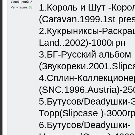
Сообщений: 3
1.Король и Шут -Коро
Репутация:
65
(Caravan.1999.1st pre
2.Кукрыниксы-Раскр
Land..2002)-1000грн
3.БГ-Русский альбом
(Звукореки.2001.Slipc
4.Сплин-Коллекционе
(SNC.1996.Austria)-25
5.Бутусов/Deadушки-
Торр(Slipcase )-3000г
6.Бутусов/Deadушки-