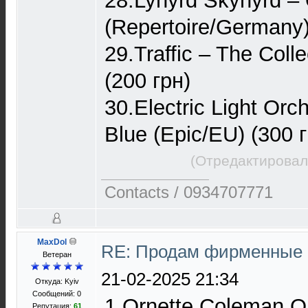
28.Lynyrd Skynyrd – 
(Repertoire/Germany)
29.Traffic – The Coll
(200 грн)
30.Electric Light Orc
Blue (Epic/EU) (300 г
(Отредактировал
Contacts / 0934707771
MaxDol
RE: Продам фирменные 
Ветеран
21-02-2025 21:34
Откуда: Kyiv
Сообщений: 0
1 Ornette Coleman Or
Репутация:
61