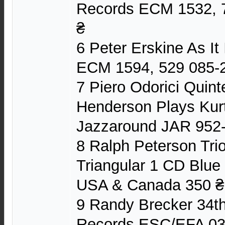
Records ECM 1532, 
₴
6 Peter Erskine As I
ECM 1594, 529 085-
7 Piero Odorici Quint
Henderson Plays Kurt
Jazzaround JAR 952-2
8 Ralph Peterson Trio
Triangular 1 CD Blu
USA & Canada 350 ₴
9 Randy Brecker 34t
Records ESC/EFA 036