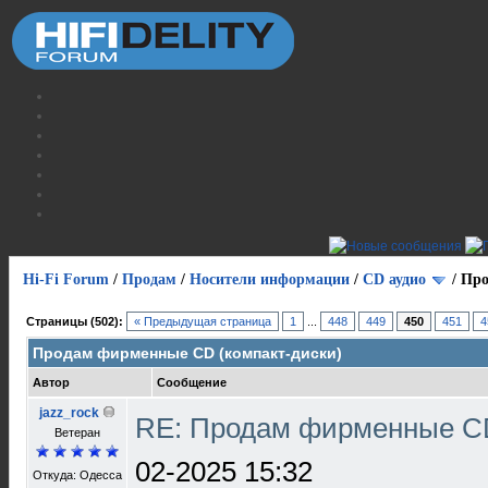
Hi-Fi Forum
/
Продам
/
Носители информации
/
СD аудио
/
Про
Страницы (502):
« Предыдущая страница
1
...
448
449
450
451
4
Продам фирменные CD (компакт-диски)
Автор
Сообщение
jazz_rock
RE: Продам фирменные CD
Ветеран
02-2025 15:32
Откуда: Одесса