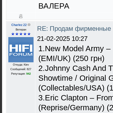
ВАЛЕРА
Charlez 22
RE: Продам фирменные 
Ветеран
21-02-2025 10:27
1.New Model Army ‎
(EMI/UK) (250 грн)
Откуда: Kiev
2.Johnny Cash And 
Сообщений: 827
Репутация:
942
Showtime / Original 
(Collectables/USA) (
3.Eric Clapton – Fro
(Reprise/Germany) (2