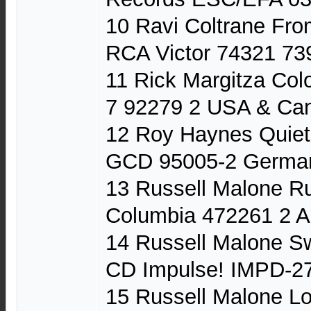
10 Ravi Coltrane Fr
RCA Victor 74321 73
11 Rick Margitza Co
7 92279 2 USA & Ca
12 Roy Haynes Quiet
GCD 95005-2 German
13 Russell Malone R
Columbia 472261 2 Au
14 Russell Malone S
CD Impulse! IMPD-2
15 Russell Malone L